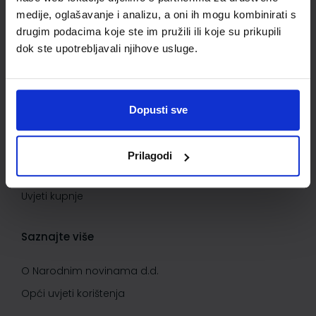
Povrat proizvoda i reklamacije
medije, oglašavanje i analizu, a oni ih mogu kombinirati s
Kontaktirajte nas
drugim podacima koje ste im pružili ili koje su prikupili
dok ste upotrebljavali njihove usluge.
Važne informacije
Kako kupovati
Dopusti sve
Kako do popusta
Privatnost i sigurnost podataka
Prilagodi
Načini plaćanja
Uvjeti kupnje
Saznajte više
O Narodnim novinama d.d.
Opći uvjeti korištenja