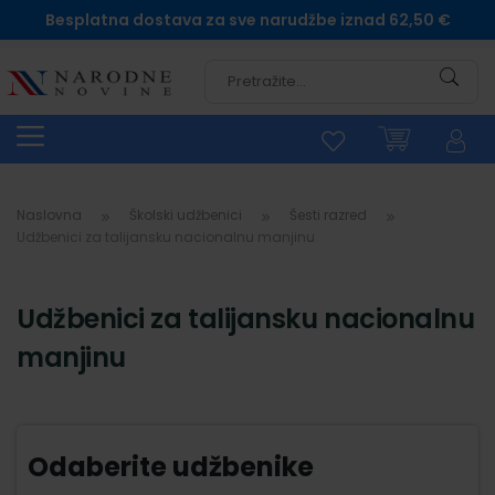
Besplatna dostava za sve narudžbe iznad 62,50 €
Pretra
Naslovna
Školski udžbenici
Šesti razred
Udžbenici za talijansku nacionalnu manjinu
Udžbenici za talijansku nacionalnu
manjinu
Odaberite udžbenike