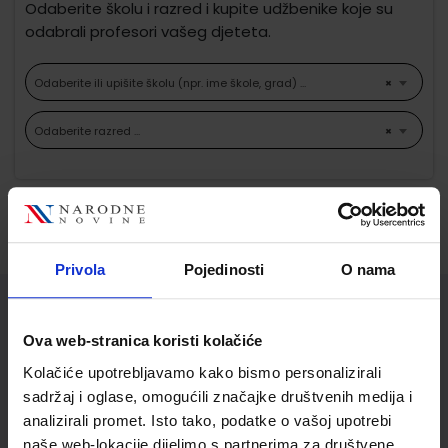
Odaberite školu i razred i kupite udžbenike koje su
odabrali profesori vašeg djeteta.
Odaberite ili upišite školu (npr. ime škole, grad) ...
×
Odaberite razred ...
×
Ne možemo pronaći proizvode koji
odgovaraju Vašem odabiru.
Privola
Pojedinosti
O nama
Služba za korisnike
Ova web-stranica koristi kolačiće
Korisnički račun
Kolačiće upotrebljavamo kako bismo personalizirali
Status/Povijest narudžbi
sadržaj i oglase, omogućili značajke društvenih medija i
analizirali promet. Isto tako, podatke o vašoj upotrebi
Informacije o dostavi
naše web-lokacije dijelimo s partnerima za društvene