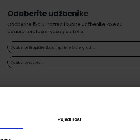
Odaberite udžbenike
Odaberite školu i razred i kupite udžbenike koje su
odabrali profesori vašeg djeteta.
Odaberite ili upišite školu (npr. ime škole, grad) ...
Odaberite razred ...
Ne možemo pronaći proizvode koji odgovaraju Vašem oda
Pojedinosti
ačiće