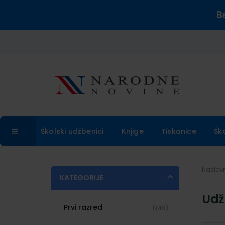
B
Školski udžbenici
Knjige
Tiskanice
Šk
Naslo
KATEGORIJE
Udž
Prvi razred
(140)