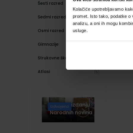
Šesti razred
(154)
Kolačiće upotrebljavamo kako 
promet. Isto tako, podatke o 
Sedmi razred
(191)
analizu, a oni ih mogu kombini
Osmi razred
usluge.
(175)
Gimnazije
(431)
Strukovne škole
(1036)
Atlasi
(5)
Knjige u izdanju
Izdvojeno
Narodnih novina