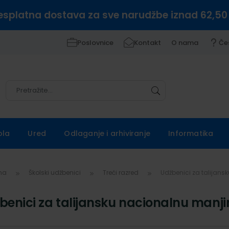
esplatna dostava za sve narudžbe iznad 62,50
Poslovnice
Kontakt
O nama
Če
Pretražite
Pretražite
ola
Ured
Odlaganje i arhiviranje
Informatika
vna
Školski udžbenici
Treći razred
Udžbenici za talijan
benici za talijansku nacionalnu manji