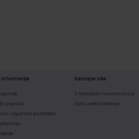
 informacije
Saznajte više
kupovati
O Narodnim novinama d.d.
do popusta
Opći uvjeti korištenja
nost i sigurnost podataka
 plaćanja
 kupnje