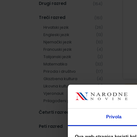
Drugi razred
(154)
Treći razred
(151)
Hrvatski jezik
(26)
Engleski jezik
(13)
Njemački jezik
(10)
Francuski jezik
(4)
Talijanski jezik
(2)
Matematika
(32)
Priroda i društvo
(17)
Glazbena kultura
(4)
Likovna kultura
(3)
Vjeronauk
(2)
Prilagođeni program
(38)
Četvrti razred
(169)
Privola
Peti razred
(165)
Ova web-stranica koristi kol