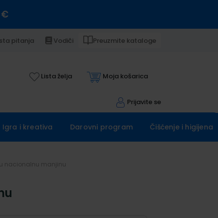
 €
sta pitanja
Vodiči
Preuzmite kataloge
Lista želja
Moja košarica
Prijavite se
Igra i kreativa
Darovni program
Čišćenje i higijena
sku nacionalnu manjinu
nu