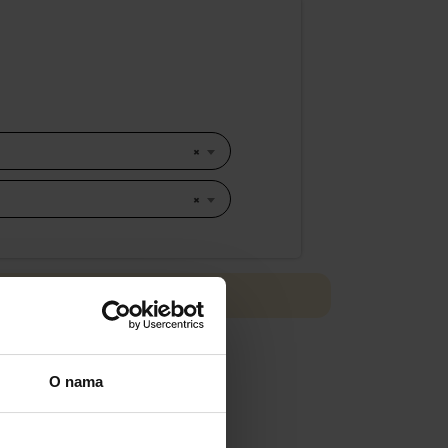
×
×
biru.
O nama