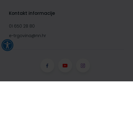
Kontakt informacije
01 650 28 80
e-trgovina@nn.hr
© Narodne novine d.d. 2008-
2026, Sva prava pridržana