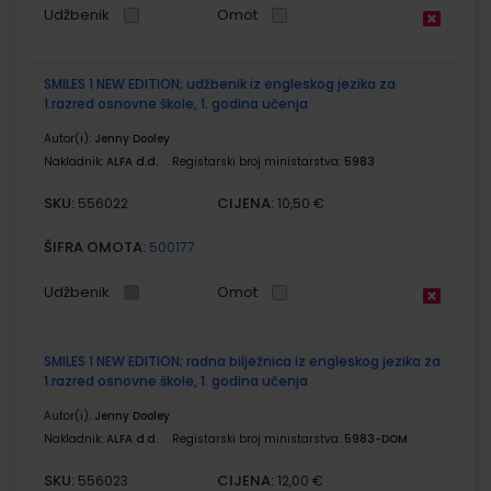
Udžbenik
Omot
SMILES 1 NEW EDITION; udžbenik iz engleskog jezika za
1.razred osnovne škole, 1. godina učenja
Autor(i):
Jenny Dooley
Nakladnik:
ALFA d.d.
Registarski broj ministarstva:
5983
SKU:
CIJENA:
556022
10,50 €
ŠIFRA OMOTA:
500177
Udžbenik
Omot
SMILES 1 NEW EDITION; radna bilježnica iz engleskog jezika za
1.razred osnovne škole, 1. godina učenja
Autor(i):
Jenny Dooley
Nakladnik:
ALFA d.d.
Registarski broj ministarstva:
5983-DOM
SKU:
CIJENA:
556023
12,00 €