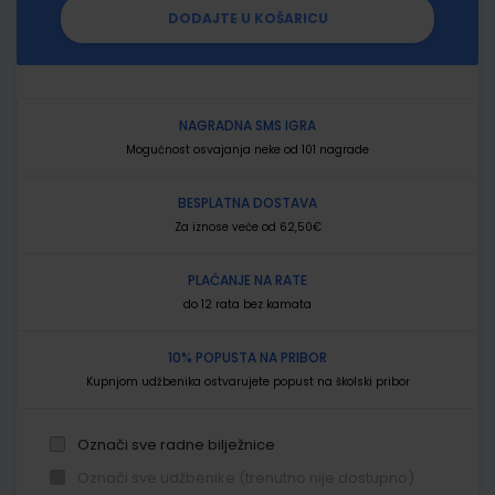
DODAJTE U KOŠARICU
NAGRADNA SMS IGRA
Mogućnost osvajanja neke od 101 nagrade
BESPLATNA DOSTAVA
Za iznose veće od 62,50€
PLAĆANJE NA RATE
do 12 rata bez kamata
10% POPUSTA NA PRIBOR
Kupnjom udžbenika ostvarujete popust na školski pribor
Označi sve radne bilježnice
Označi sve udžbenike (trenutno nije dostupno)