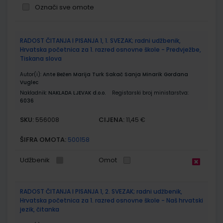
Označi sve omote
Grupirani
RADOST ČITANJA I PISANJA 1, 1. SVEZAK; radni udžbenik,
proizvodi
Hrvatska početnica za 1. razred osnovne škole - Predvježbe,
Tiskana slova
Autor(i):
Ante Bežen Marija Turk Sakač Sanja Minarik Gordana
Vuglec
Nakladnik:
NAKLADA LJEVAK d.o.o.
Registarski broj ministarstva:
6036
SKU:
CIJENA:
556008
11,45 €
ŠIFRA OMOTA:
500158
Udžbenik
Omot
RADOST ČITANJA I PISANJA 1, 2. SVEZAK; radni udžbenik,
Hrvatska početnica za 1. razred osnovne škole - Naš hrvatski
jezik, čitanka