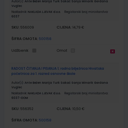
Autor(i):
Ante Bežen Marija Turk Sakač Sanja Minarik Gordana
Vuglec
Nakladnik:
NAKLADA LJEVAK d.o.o.
Registarski broj ministarstva:
6037
SKU:
CIJENA:
556009
14,79 €
ŠIFRA OMOTA:
500158
Udžbenik
Omot
RADOST ČITANJA I PISANJA 1; radna bilježnica Hrvatska
početnica za 1. razred osnovne škole
Autor(i):
Ante Bežen Marija Turk Sakač Sanja Minarik Gordana
Vuglec
Nakladnik:
NAKLADA LJEVAK d.o.o.
Registarski broj ministarstva:
6037-DOM
SKU:
CIJENA:
556352
10,50 €
ŠIFRA OMOTA:
500158