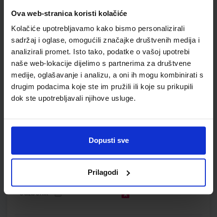
Nakladnik:
ŠKOLSKA KNJIGA d.d.
Registarski broj ministarstva:
7001-
Ova web-stranica koristi kolačiće
DOM
Kolačiće upotrebljavamo kako bismo personalizirali
SKU:
CIJENA:
567003
11,50 €
sadržaj i oglase, omogućili značajke društvenih medija i
ŠIFRA OMOTA:
500744
analizirali promet. Isto tako, podatke o vašoj upotrebi
naše web-lokacije dijelimo s partnerima za društvene
Udžbenik
Omot
medije, oglašavanje i analizu, a oni ih mogu kombinirati s
drugim podacima koje ste im pružili ili koje su prikupili
dok ste upotrebljavali njihove usluge.
LIKOVNA MAPA 1 i 2; likovna mapa s kolaž i raster papirom za
1. i 2. razred osnovne škole
Autor(i):
/
Nakladnik:
ALFA d.d.
Registarski broj ministarstva:
Dopusti sve
SKU:
CIJENA:
991734
12,50 €
Prilagodi
ŠIFRA OMOTA:
Udžbenik