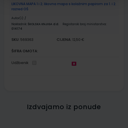
LIKOVNA MAPA 1 i 2; likovna mapa s kolažnim papirom za 1. i 2.
razred OŠ
Autor(i):
/
Nakladnik:
ŠKOLSKA KNJIGA d.d.
Registarski broj ministarstva:
014174
SKU:
CIJENA:
569363
12,50 €
ŠIFRA OMOTA:
Udžbenik
Izdvajamo iz ponude