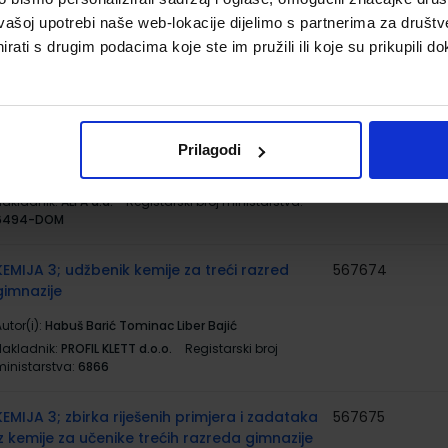
vašoj upotrebi naše web-lokacije dijelimo s partnerima za društv
utor(i):
Jakov Labor Jasmina Zelenko Paduan
rati s drugim podacima koje ste im pružili ili koje su prikupili do
Nakladnik:
ALFA d.d.
Registarski broj ministarstva:
6494
FIZIKA 3; zbirka zadataka iz fizike za treći
567662
razred gimnazije
Prilagodi
utor(i):
Jakov Labor Jasmina Zelenko Paduan
Nakladnik:
ALFA d.d.
Registarski broj ministarstva:
6494-DOM
KEMIJA 3; udžbenik kemije za treći razred
567674
gimnazije
utor(i):
Habuš Barić Tominac Liber Bajić
Nakladnik:
PROFIL KLETT d.o.o.
Registarski broj
ministarstva:
6866
KEMIJA 3; zbirka riješenih primjera i zadataka
567675
iz kemije za učenike trećih razreda gimnazije