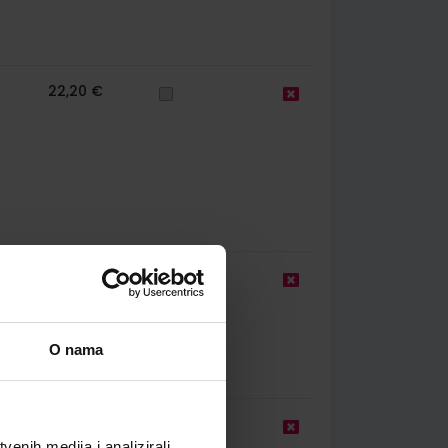
22,20 €
17,20 €
O nama
22,00 €
enih medija i analizirali