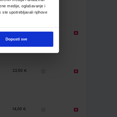
ene medije, oglašavanje i
k ste upotrebljavali njihove
13,00 €
Dopusti sve
22,50 €
14,00 €