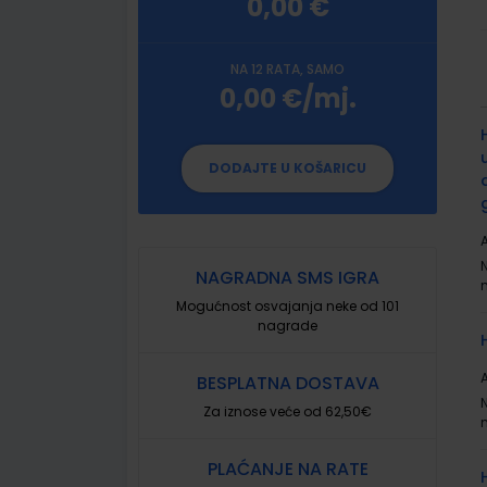
0,00 €
NA 12 RATA, SAMO
0,00 €/mj.
G
p
DODAJTE U KOŠARICU
A
NAGRADNA SMS IGRA
Mogućnost osvajanja neke od 101
nagrade
A
BESPLATNA DOSTAVA
Za iznose veće od 62,50€
PLAĆANJE NA RATE