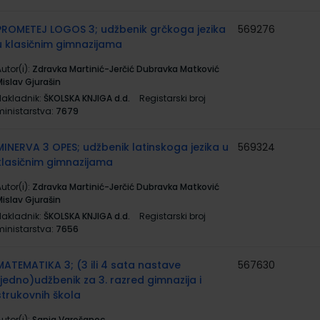
PROMETEJ LOGOS 3; udžbenik grčkoga jezika
569276
u klasičnim gimnazijama
utor(i):
Zdravka Martinić-Jerčić Dubravka Matković
Mislav Gjurašin
Nakladnik:
ŠKOLSKA KNJIGA d.d.
Registarski broj
ministarstva:
7679
MINERVA 3 OPES; udžbenik latinskoga jezika u
569324
klasičnim gimnazijama
utor(i):
Zdravka Martinić-Jerčić Dubravka Matković
Mislav Gjurašin
Nakladnik:
ŠKOLSKA KNJIGA d.d.
Registarski broj
ministarstva:
7656
MATEMATIKA 3; (3 ili 4 sata nastave
567630
tjedno)udžbenik za 3. razred gimnazija i
strukovnih škola
utor(i):
Sanja Varošanec