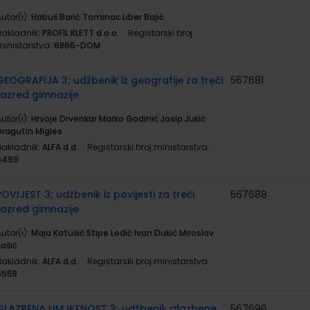
utor(i):
Habuš Barić Tominac Liber Bajić
Nakladnik:
PROFIL KLETT d.o.o.
Registarski broj
ministarstva:
6866-DOM
GEOGRAFIJA 3; udžbenik iz geografije za treći
567681
razred gimnazije
utor(i):
Hrvoje Drvenkar Marko Godinić Josip Jukić
Dragutin Migles
Nakladnik:
ALFA d.d.
Registarski broj ministarstva:
6499
POVIJEST 3; udžbenik iz povijesti za treći
567688
razred gimnazije
utor(i):
Maja Katušić Stipe Ledić Ivan Dukić Miroslav
Šašić
Nakladnik:
ALFA d.d.
Registarski broj ministarstva:
6558
GLAZBENA UMJETNOST 3; udžbenik glazbene
567696