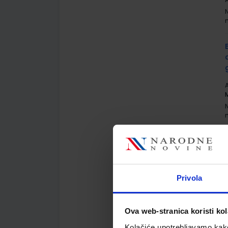
A
A
Privola
Ova web-stranica koristi kol
Kolačiće upotrebljavamo kako 