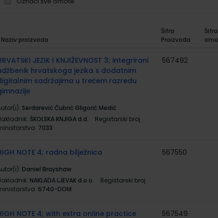
Označi sve omote
Šifra
Šifra
Naziv proizvoda
Proizvoda
omo
rupirani
roizvodi
HRVATSKI JEZIK I KNJIŽEVNOST 3; integrirani
567492
udžbenik hrvatskoga jezika s dodatnim
digitalnim sadržajima u trećem razredu
gimnazije
utor(i):
Serdarević Čubrić Gligorić Medić
Nakladnik:
ŠKOLSKA KNJIGA d.d.
Registarski broj
ministarstva:
7033
HIGH NOTE 4; radna bilježnica
567550
utor(i):
Daniel Brayshaw
Nakladnik:
NAKLADA LJEVAK d.o.o.
Registarski broj
ministarstva:
6740-DOM
HIGH NOTE 4; with extra online practice
567549