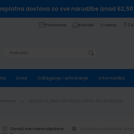
esplatna dostava za sve narudžbe iznad 62,50
Poslovnice
Kontakt
O nama
Če
Pretražite
Pretražite
ola
Ured
Odlaganje i arhiviranje
Informatika
Naslovna
FRANJEV.KL.GIMN.I STR.ŠKOLA U SINJU, 30 3.RAZRED SŠ
Označi sve radne bilježnice
Označi sve udžbenike (tren