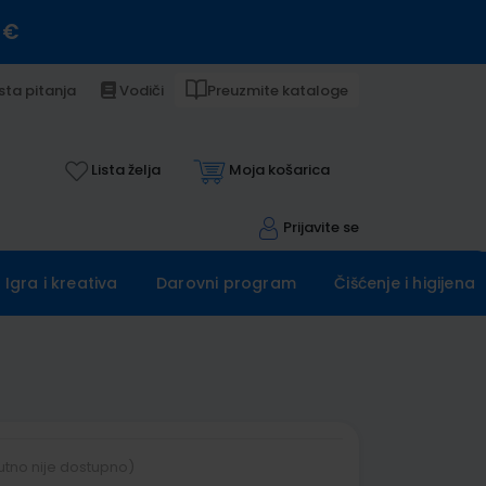
 €
sta pitanja
Vodiči
Preuzmite kataloge
Lista želja
Moja košarica
Prijavite se
Igra i kreativa
Darovni program
Čišćenje i higijena
utno nije dostupno)