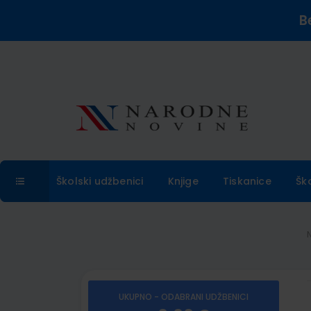
B
Školski udžbenici
Knjige
Tiskanice
Šk
UKUPNO - ODABRANI UDŽBENICI