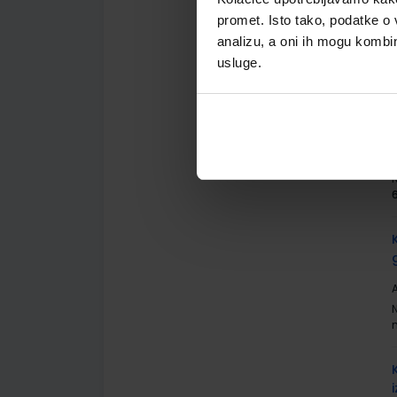
promet. Isto tako, podatke o 
A
analizu, a oni ih mogu kombini
usluge.
A
A