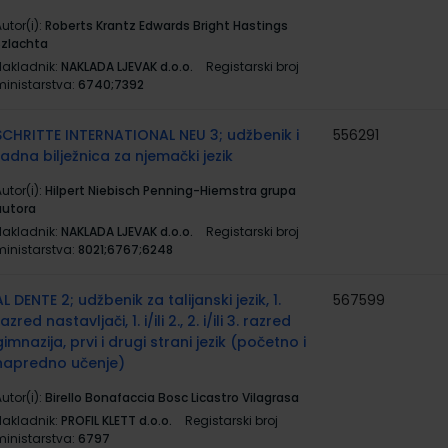
utor(i):
Roberts Krantz Edwards Bright Hastings
Szlachta
Nakladnik:
NAKLADA LJEVAK d.o.o.
Registarski broj
ministarstva:
6740;7392
SCHRITTE INTERNATIONAL NEU 3; udžbenik i
556291
radna bilježnica za njemački jezik
utor(i):
Hilpert Niebisch Penning-Hiemstra grupa
autora
Nakladnik:
NAKLADA LJEVAK d.o.o.
Registarski broj
ministarstva:
8021;6767;6248
AL DENTE 2; udžbenik za talijanski jezik, 1.
567599
azred nastavljači, 1. i/ili 2., 2. i/ili 3. razred
gimnazija, prvi i drugi strani jezik (početno i
napredno učenje)
utor(i):
Birello Bonafaccia Bosc Licastro Vilagrasa
Nakladnik:
PROFIL KLETT d.o.o.
Registarski broj
ministarstva:
6797