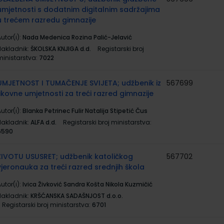
umjetnosti s dodatnim digitalnim sadržajima
u trećem razredu gimnazije
utor(i):
Nada Medenica Rozina Palić-Jelavić
Nakladnik:
ŠKOLSKA KNJIGA d.d.
Registarski broj
ministarstva:
7022
UMJETNOST I TUMAČENJE SVIJETA; udžbenik iz
567699
likovne umjetnosti za treći razred gimnazije
utor(i):
Blanka Petrinec Fulir Natalija Stipetić Čus
Nakladnik:
ALFA d.d.
Registarski broj ministarstva:
6590
ŽIVOTU USUSRET; udžbenik katoličkog
567702
vjeronauka za treći razred srednjih škola
utor(i):
Ivica Živković Sandra Košta Nikola Kuzmičić
Nakladnik:
KRŠĆANSKA SADAŠNJOST d.o.o.
Registarski broj ministarstva:
6701