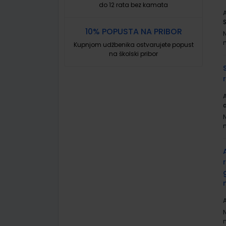
do 12 rata bez kamata
A
10% POPUSTA NA PRIBOR
Kupnjom udžbenika ostvarujete popust
na školski pribor
A
r
A