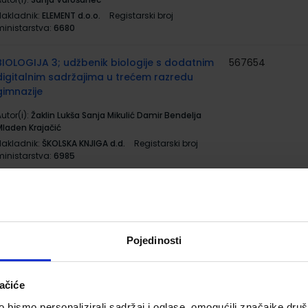
Nakladnik:
ELEMENT d.o.o.
Registarski broj
ministarstva:
6680
BIOLOGIJA 3; udžbenik biologije s dodatnim
567654
digitalnim sadržajima u trećem razredu
gimnazije
utor(i):
Žaklin Lukša Sanja Mikulić Damir Bendelja
Mladen Krajačić
Nakladnik:
ŠKOLSKA KNJIGA d.d.
Registarski broj
ministarstva:
6985
BIOLOGIJA 3; radna bilježnica za biologiju u
567655
trećem razredu gimnazija
utor(i):
Lukša Mikulić Bendelja Slatki Šafran
Pojedinosti
Nakladnik:
ŠKOLSKA KNJIGA d.d.
Registarski broj
ministarstva:
6985-DOM
ačiće
FIZIKA 3; udžbenik iz fizike za treći razred
567661
gimnazije
bismo personalizirali sadržaj i oglase, omogućili značajke društv