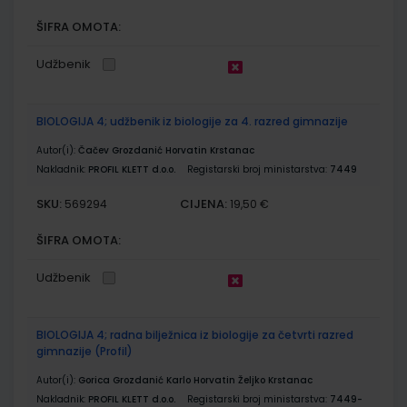
ŠIFRA OMOTA:
Udžbenik
BIOLOGIJA 4; udžbenik iz biologije za 4. razred gimnazije
Autor(i):
Čačev Grozdanić Horvatin Krstanac
Nakladnik:
PROFIL KLETT d.o.o.
Registarski broj ministarstva:
7449
SKU:
CIJENA:
569294
19,50 €
ŠIFRA OMOTA:
Udžbenik
BIOLOGIJA 4; radna bilježnica iz biologije za četvrti razred
gimnazije (Profil)
Autor(i):
Gorica Grozdanić Karlo Horvatin Željko Krstanac
Nakladnik:
PROFIL KLETT d.o.o.
Registarski broj ministarstva:
7449-