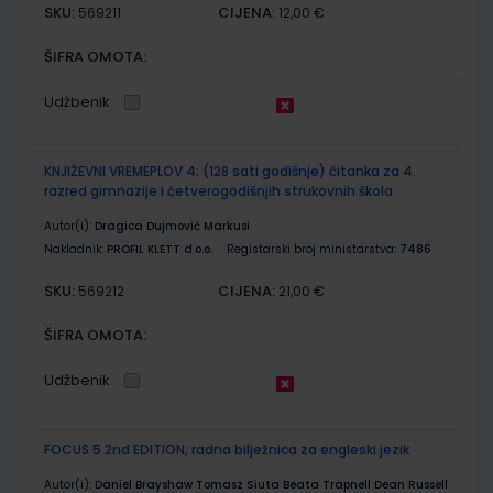
SKU:
CIJENA:
569211
12,00 €
ŠIFRA OMOTA:
Udžbenik
KNJIŽEVNI VREMEPLOV 4; (128 sati godišnje) čitanka za 4.
razred gimnazije i četverogodišnjih strukovnih škola
Autor(i):
Dragica Dujmović Markusi
Nakladnik:
PROFIL KLETT d.o.o.
Registarski broj ministarstva:
7486
SKU:
CIJENA:
569212
21,00 €
ŠIFRA OMOTA:
Udžbenik
FOCUS 5 2nd EDITION; radna bilježnica za engleski jezik
Autor(i):
Daniel Brayshaw Tomasz Siuta Beata Trapnell Dean Russell