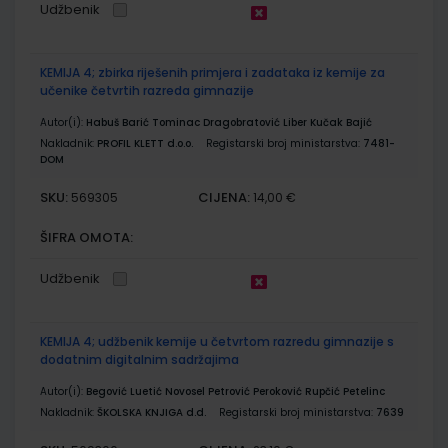
Udžbenik
KEMIJA 4; zbirka riješenih primjera i zadataka iz kemije za
učenike četvrtih razreda gimnazije
Autor(i):
Habuš Barić Tominac Dragobratović Liber Kučak Bajić
Nakladnik:
PROFIL KLETT d.o.o.
Registarski broj ministarstva:
7481-
DOM
SKU:
CIJENA:
569305
14,00 €
ŠIFRA OMOTA:
Udžbenik
KEMIJA 4; udžbenik kemije u četvrtom razredu gimnazije s
dodatnim digitalnim sadržajima
Autor(i):
Begović Luetić Novosel Petrović Peroković Rupčić Petelinc
Nakladnik:
ŠKOLSKA KNJIGA d.d.
Registarski broj ministarstva:
7639