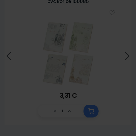
pvc korice 150085
3,31 €