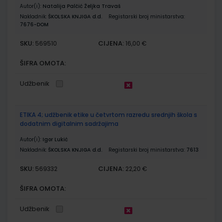
Autor(i):
Natalija Palčić Željka Travaš
Nakladnik:
ŠKOLSKA KNJIGA d.d.
Registarski broj ministarstva:
7676-DOM
SKU:
CIJENA:
569510
16,00 €
ŠIFRA OMOTA:
Udžbenik
ETIKA 4; udžbenik etike u četvrtom razredu srednjih škola s
dodatnim digitalnim sadržajima
Autor(i):
Igor Lukić
Nakladnik:
ŠKOLSKA KNJIGA d.d.
Registarski broj ministarstva:
7613
SKU:
CIJENA:
569332
22,20 €
ŠIFRA OMOTA:
Udžbenik