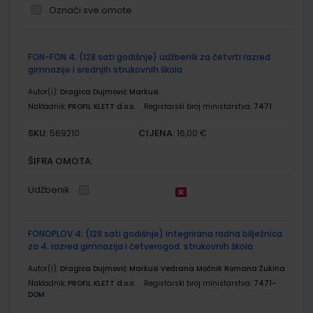
Označi sve omote
Grupirani
FON-FON 4; (128 sati godišnje) udžbenik za četvrti razred
proizvodi
gimnazije i srednjih strukovnih škola
Autor(i):
Dragica Dujmović Markusi
Nakladnik:
PROFIL KLETT d.o.o.
Registarski broj ministarstva:
7471
SKU:
CIJENA:
569210
16,00 €
ŠIFRA OMOTA:
Udžbenik
FONOPLOV 4; (128 sati godišnje) integrirana radna bilježnica
za 4. razred gimnazija i četverogod. strukovnih škola
Autor(i):
Dragica Dujmović Markusi Vedrana Močnik Romana Žukina
Nakladnik:
PROFIL KLETT d.o.o.
Registarski broj ministarstva:
7471-
DOM