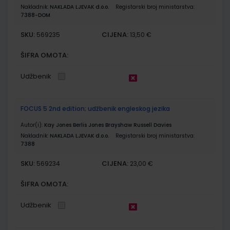
Nakladnik:
NAKLADA LJEVAK d.o.o.
Registarski broj ministarstva:
7388-DOM
SKU:
CIJENA:
569235
13,50 €
ŠIFRA OMOTA:
Udžbenik
FOCUS 5 2nd edition; udžbenik engleskog jezika
Autor(i):
Kay Jones Berlis Jones Brayshaw Russell Davies
Nakladnik:
NAKLADA LJEVAK d.o.o.
Registarski broj ministarstva:
7388
SKU:
CIJENA:
569234
23,00 €
ŠIFRA OMOTA:
Udžbenik