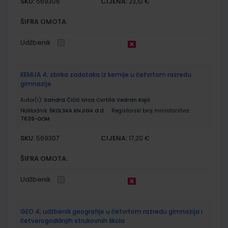
SKU:
CIJENA:
569306
23,10 €
ŠIFRA OMOTA:
Udžbenik
KEMIJA 4; zbirka zadataka iz kemije u četvrtom razredu
gimnazije
Autor(i):
Sandra Čičić Ivica Cvrtila Vedran Kojić
Nakladnik:
ŠKOLSKA KNJIGA d.d.
Registarski broj ministarstva:
7639-DOM
SKU:
CIJENA:
569307
17,20 €
ŠIFRA OMOTA:
Udžbenik
GEO 4; udžbenik geografije u četvrtom razredu gimnazija i
četverogodišnjih strukovnih škola