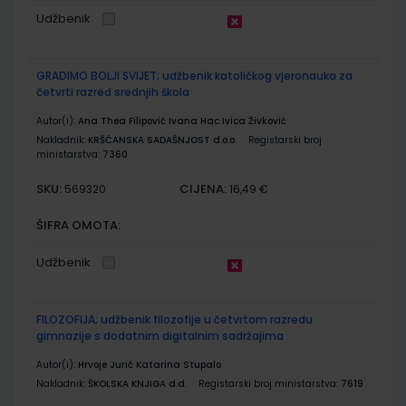
Udžbenik
GRADIMO BOLJI SVIJET; udžbenik katoličkog vjeronauka za
četvrti razred srednjih škola
Autor(i):
Ana Thea Filipović Ivana Hac Ivica Živković
Nakladnik:
KRŠĆANSKA SADAŠNJOST d.o.o.
Registarski broj
ministarstva:
7360
SKU:
CIJENA:
569320
16,49 €
ŠIFRA OMOTA:
Udžbenik
FILOZOFIJA; udžbenik filozofije u četvrtom razredu
gimnazije s dodatnim digitalnim sadržajima
Autor(i):
Hrvoje Jurić Katarina Stupalo
Nakladnik:
ŠKOLSKA KNJIGA d.d.
Registarski broj ministarstva:
7619