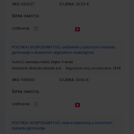
SKU:
CIJENA:
569327
25,50 €
ŠIFRA OMOTA:
Udžbenik
POLITIKA I GOSPODARSTVO; udžbenik u četvrtom razredu
gimnazije s dodatnim digitalnim sadržajima
Autor(i):
Natalija Palčić Željka Travaš
Nakladnik:
ŠKOLSKA KNJIGA d.d.
Registarski broj ministarstva:
7676
SKU:
CIJENA:
569330
23,60 €
ŠIFRA OMOTA:
Udžbenik
POLITIKA I GOSPODARSTVO; radna bilježnica u četvrtom
razredu gimnazije