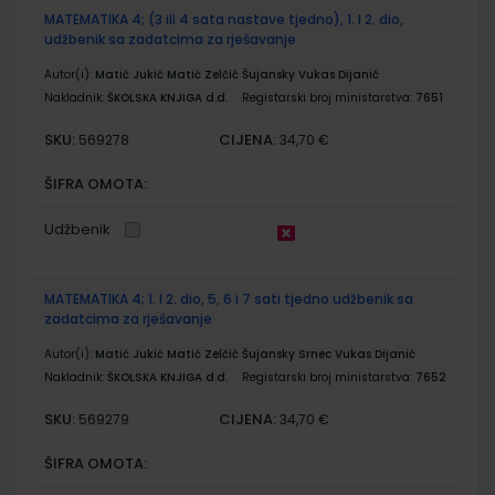
MATEMATIKA 4; (3 ili 4 sata nastave tjedno), 1. I 2. dio,
udžbenik sa zadatcima za rješavanje
Autor(i):
Matić Jukić Matić Zelčić Šujansky Vukas Dijanić
Nakladnik:
ŠKOLSKA KNJIGA d.d.
Registarski broj ministarstva:
7651
SKU:
CIJENA:
569278
34,70 €
ŠIFRA OMOTA:
Udžbenik
MATEMATIKA 4; 1. I 2. dio, 5, 6 i 7 sati tjedno udžbenik sa
zadatcima za rješavanje
Autor(i):
Matić Jukić Matić Zelčić Šujansky Srnec Vukas Dijanić
Nakladnik:
ŠKOLSKA KNJIGA d.d.
Registarski broj ministarstva:
7652
SKU:
CIJENA:
569279
34,70 €
ŠIFRA OMOTA: