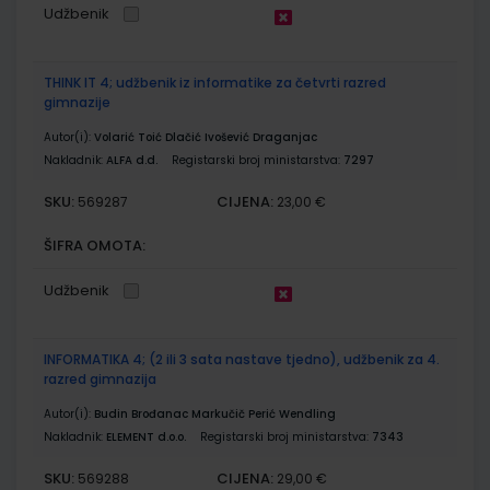
Udžbenik
THINK IT 4; udžbenik iz informatike za četvrti razred
gimnazije
Autor(i):
Volarić Toić Dlačić Ivošević Draganjac
Nakladnik:
ALFA d.d.
Registarski broj ministarstva:
7297
SKU:
CIJENA:
569287
23,00 €
ŠIFRA OMOTA:
Udžbenik
INFORMATIKA 4; (2 ili 3 sata nastave tjedno), udžbenik za 4.
razred gimnazija
Autor(i):
Budin Brođanac Markučič Perić Wendling
Nakladnik:
ELEMENT d.o.o.
Registarski broj ministarstva:
7343
SKU:
CIJENA:
569288
29,00 €