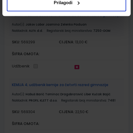
Prilagodi
FIZIKA 4; zbirka zadataka iz fizike za četvrti razred gimnazije
Autor(i):
Jakov Labor Jasmina Zelenko Paduan
Nakladnik:
ALFA d.d.
Registarski broj ministarstva:
7250-DOM
SKU:
CIJENA:
569299
13,00 €
ŠIFRA OMOTA:
Udžbenik
KEMIJA 4; udžbenik kemije za četvrti razred gimnazije
Autor(i):
Habuš Barić Tominac Dragobratović Liber Kučak Bajić
Nakladnik:
PROFIL KLETT d.o.o.
Registarski broj ministarstva:
7481
SKU:
CIJENA:
569304
22,50 €
ŠIFRA OMOTA: