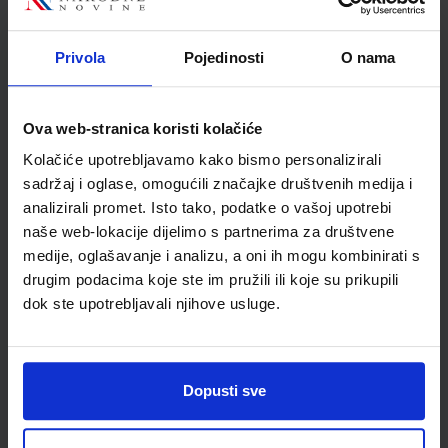
razredu gimnazije
Autor(i):
Damir Bendelja Žaklin Lukša Mario Slatki Marko Šafran
Privola
Pojedinosti
O nama
Nakladnik:
ŠKOLSKA KNJIGA d.d.
Registarski broj ministarstva:
7605-DOM
SKU:
CIJENA:
569297
17,20 €
Ova web-stranica koristi kolačiće
ŠIFRA OMOTA:
Kolačiće upotrebljavamo kako bismo personalizirali
sadržaj i oglase, omogućili značajke društvenih medija i
Udžbenik
analizirali promet. Isto tako, podatke o vašoj upotrebi
naše web-lokacije dijelimo s partnerima za društvene
medije, oglašavanje i analizu, a oni ih mogu kombinirati s
FIZIKA 4; udžbenik iz fizike za četvrti razred gimnazije
drugim podacima koje ste im pružili ili koje su prikupili
Autor(i):
Jakov Labor Jasmina Zelenko Paduan
dok ste upotrebljavali njihove usluge.
Nakladnik:
ALFA d.d.
Registarski broj ministarstva:
7250
SKU:
CIJENA:
569298
22,00 €
Dopusti sve
ŠIFRA OMOTA:
Udžbenik