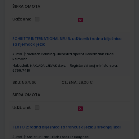
ŠIFRA OMOTA:
Udžbenik
SCHRITTE INTERNATIONAL NEU 5; udžbenik i radna bilježnica
za njemački jezik
Autor(i):
Niebisch Penning-Hiemstra Specht Bovermann Pude
Reimann
Nakladnik:
NAKLADA LJEVAK d.o.o.
Registarski broj ministarstva:
6769;7410
SKU:
CIJENA:
567566
29,00 €
ŠIFRA OMOTA:
Udžbenik
TEXTO 2; radna bilježnica za francuski jezik u srednjoj školi
Autor(i):
Antier Brillant Erlich Lopes Le Bougnec