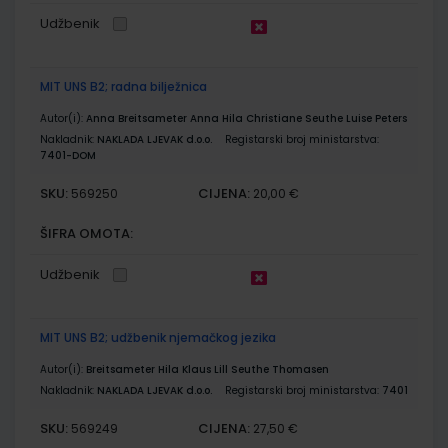
Udžbenik
MIT UNS B2; radna bilježnica
Autor(i):
Anna Breitsameter Anna Hila Christiane Seuthe Luise Peters
Nakladnik:
NAKLADA LJEVAK d.o.o.
Registarski broj ministarstva:
7401-DOM
SKU:
CIJENA:
569250
20,00 €
ŠIFRA OMOTA:
Udžbenik
MIT UNS B2; udžbenik njemačkog jezika
Autor(i):
Breitsameter Hila Klaus Lill Seuthe Thomasen
Nakladnik:
NAKLADA LJEVAK d.o.o.
Registarski broj ministarstva:
7401
SKU:
CIJENA:
569249
27,50 €