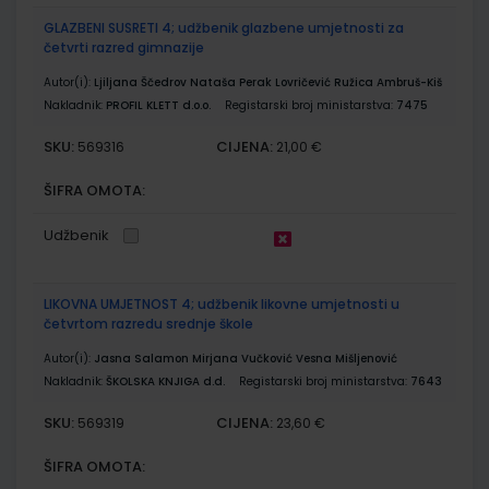
GLAZBENI SUSRETI 4; udžbenik glazbene umjetnosti za
četvrti razred gimnazije
Autor(i):
Ljiljana Ščedrov Nataša Perak Lovričević Ružica Ambruš-Kiš
Nakladnik:
PROFIL KLETT d.o.o.
Registarski broj ministarstva:
7475
SKU:
CIJENA:
569316
21,00 €
ŠIFRA OMOTA:
Udžbenik
LIKOVNA UMJETNOST 4; udžbenik likovne umjetnosti u
četvrtom razredu srednje škole
Autor(i):
Jasna Salamon Mirjana Vučković Vesna Mišljenović
Nakladnik:
ŠKOLSKA KNJIGA d.d.
Registarski broj ministarstva:
7643
SKU:
CIJENA:
569319
23,60 €
ŠIFRA OMOTA: