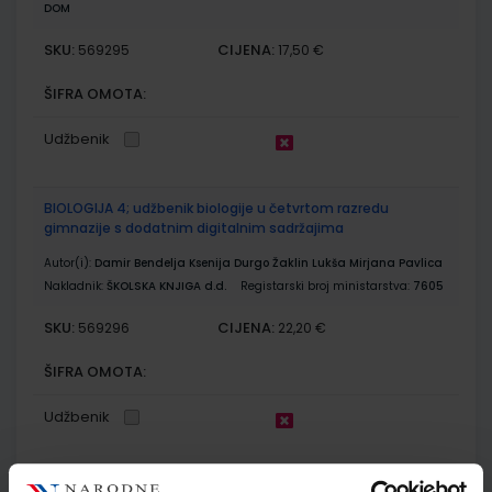
DOM
SKU:
CIJENA:
569295
17,50 €
ŠIFRA OMOTA:
Udžbenik
BIOLOGIJA 4; udžbenik biologije u četvrtom razredu
gimnazije s dodatnim digitalnim sadržajima
Autor(i):
Damir Bendelja Ksenija Durgo Žaklin Lukša Mirjana Pavlica
Nakladnik:
ŠKOLSKA KNJIGA d.d.
Registarski broj ministarstva:
7605
SKU:
CIJENA:
569296
22,20 €
ŠIFRA OMOTA:
Udžbenik
BIOLOGIJA 4; radna bilježnica za biologiju u četvrtom