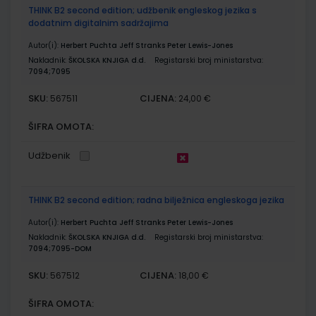
THINK B2 second edition; udžbenik engleskog jezika s
dodatnim digitalnim sadržajima
Autor(i):
Herbert Puchta Jeff Stranks Peter Lewis-Jones
Nakladnik:
ŠKOLSKA KNJIGA d.d.
Registarski broj ministarstva:
7094;7095
SKU:
CIJENA:
567511
24,00 €
ŠIFRA OMOTA:
Udžbenik
THINK B2 second edition; radna bilježnica engleskoga jezika
Autor(i):
Herbert Puchta Jeff Stranks Peter Lewis-Jones
Nakladnik:
ŠKOLSKA KNJIGA d.d.
Registarski broj ministarstva:
7094;7095-DOM
SKU:
CIJENA:
567512
18,00 €
ŠIFRA OMOTA: