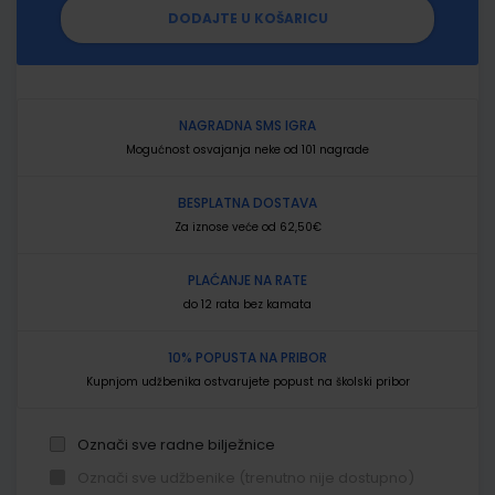
DODAJTE U KOŠARICU
NAGRADNA SMS IGRA
Mogućnost osvajanja neke od 101 nagrade
BESPLATNA DOSTAVA
Za iznose veće od 62,50€
PLAĆANJE NA RATE
do 12 rata bez kamata
10% POPUSTA NA PRIBOR
Kupnjom udžbenika ostvarujete popust na školski pribor
Označi sve radne bilježnice
Označi sve udžbenike (trenutno nije dostupno)