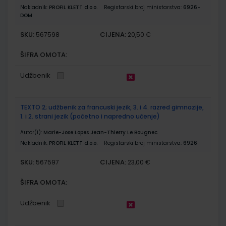
Nakladnik:
PROFIL KLETT d.o.o.
Registarski broj ministarstva:
6926-
DOM
SKU:
CIJENA:
567598
20,50 €
ŠIFRA OMOTA:
Udžbenik
TEXTO 2; udžbenik za francuski jezik, 3. i 4. razred gimnazije,
1. i 2. strani jezik (početno i napredno učenje)
Autor(i):
Marie-Jose Lopes Jean-Thierry Le Bougnec
Nakladnik:
PROFIL KLETT d.o.o.
Registarski broj ministarstva:
6926
SKU:
CIJENA:
567597
23,00 €
ŠIFRA OMOTA:
Udžbenik