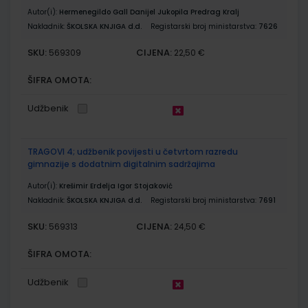
Autor(i):
Hermenegildo Gall Danijel Jukopila Predrag Kralj
Nakladnik:
ŠKOLSKA KNJIGA d.d.
Registarski broj ministarstva:
7626
SKU:
CIJENA:
569309
22,50 €
ŠIFRA OMOTA:
Udžbenik
TRAGOVI 4; udžbenik povijesti u četvrtom razredu
gimnazije s dodatnim digitalnim sadržajima
Autor(i):
Krešimir Erdelja Igor Stojaković
Nakladnik:
ŠKOLSKA KNJIGA d.d.
Registarski broj ministarstva:
7691
SKU:
CIJENA:
569313
24,50 €
ŠIFRA OMOTA:
Udžbenik