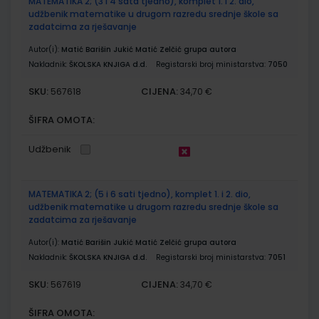
MATEMATIKA 2; (3 i 4 sata tjedno), komplet 1. i 2. dio,
udžbenik matematike u drugom razredu srednje škole sa
zadatcima za rješavanje
Autor(i):
Matić Barišin Jukić Matić Zelčić grupa autora
Nakladnik:
ŠKOLSKA KNJIGA d.d.
Registarski broj ministarstva:
7050
SKU:
CIJENA:
567618
34,70 €
ŠIFRA OMOTA:
Udžbenik
MATEMATIKA 2; (5 i 6 sati tjedno), komplet 1. i 2. dio,
udžbenik matematike u drugom razredu srednje škole sa
zadatcima za rješavanje
Autor(i):
Matić Barišin Jukić Matić Zelčić grupa autora
Nakladnik:
ŠKOLSKA KNJIGA d.d.
Registarski broj ministarstva:
7051
SKU:
CIJENA:
567619
34,70 €
ŠIFRA OMOTA: