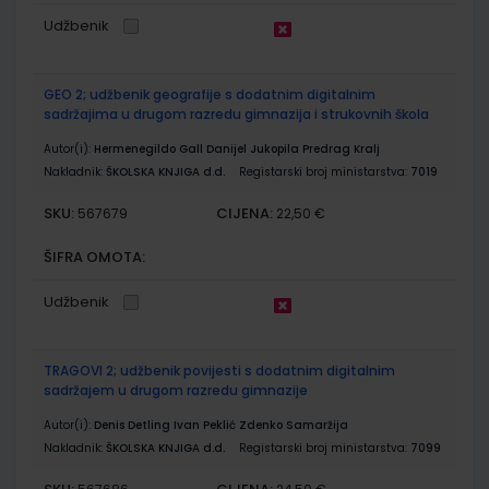
Udžbenik
GEO 2; udžbenik geografije s dodatnim digitalnim
sadržajima u drugom razredu gimnazija i strukovnih škola
Autor(i):
Hermenegildo Gall Danijel Jukopila Predrag Kralj
Nakladnik:
ŠKOLSKA KNJIGA d.d.
Registarski broj ministarstva:
7019
SKU:
CIJENA:
567679
22,50 €
ŠIFRA OMOTA:
Udžbenik
TRAGOVI 2; udžbenik povijesti s dodatnim digitalnim
sadržajem u drugom razredu gimnazije
Autor(i):
Denis Detling Ivan Peklić Zdenko Samaržija
Nakladnik:
ŠKOLSKA KNJIGA d.d.
Registarski broj ministarstva:
7099