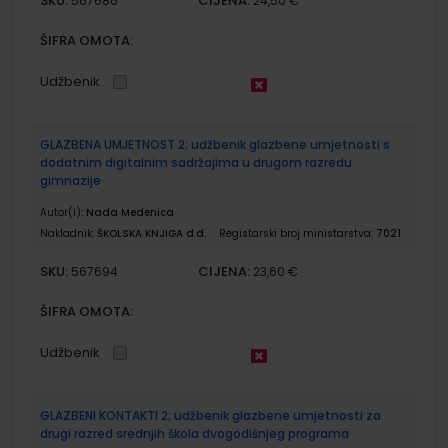
SKU:
CIJENA:
567686
24,50 €
ŠIFRA OMOTA:
Udžbenik
GLAZBENA UMJETNOST 2; udžbenik glazbene umjetnosti s
dodatnim digitalnim sadržajima u drugom razredu
gimnazije
Autor(i):
Nada Medenica
Nakladnik:
ŠKOLSKA KNJIGA d.d.
Registarski broj ministarstva:
7021
SKU:
CIJENA:
567694
23,60 €
ŠIFRA OMOTA:
Udžbenik
GLAZBENI KONTAKTI 2; udžbenik glazbene umjetnosti za
drugi razred srednjih škola dvogodišnjeg programa