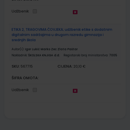
Udžbenik
ETIKA 2, TRAGOVIMA ČOVJEKA; udžbenik etike s dodatnim
digitalnim sadržajima u drugom razredu gimnazija i
srednjih škola
Autor(i):
Igor Lukić Marko Zec Zlata Paštar
Nakladnik:
ŠKOLSKA KNJIGA d.d.
Registarski broj ministarstva:
7005
SKU:
CIJENA:
567715
20,10 €
ŠIFRA OMOTA:
Udžbenik