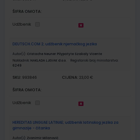
ŠIFRA OMOTA:
Udžbenik
DEUTSCH.COM 2; udžbenik njemačkog jezika
Autor(i):
Cristache Neuner Pilypatyte Szakaly Vicente
Nakladnik:
NAKLADA LJEVAK d.o.o.
Registarski broj ministarstva:
6249
SKU:
CIJENA:
993846
23,00 €
ŠIFRA OMOTA:
Udžbenik
HEREDITAS LINGUAE LATINAE; udžbenik latinskog jezika za
gimnazije - čitanka
Autor(i):
Zvonimir Milanović