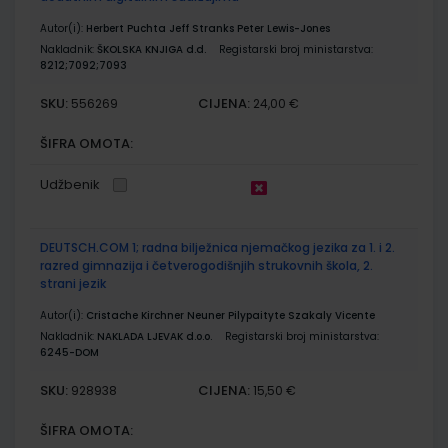
Autor(i):
Herbert Puchta Jeff Stranks Peter Lewis-Jones
Nakladnik:
ŠKOLSKA KNJIGA d.d.
Registarski broj ministarstva:
8212;7092;7093
SKU:
CIJENA:
556269
24,00 €
ŠIFRA OMOTA:
Udžbenik
DEUTSCH.COM 1; radna bilježnica njemačkog jezika za 1. i 2.
razred gimnazija i četverogodišnjih strukovnih škola, 2.
strani jezik
Autor(i):
Cristache Kirchner Neuner Pilypaityte Szakaly Vicente
Nakladnik:
NAKLADA LJEVAK d.o.o.
Registarski broj ministarstva:
6245-DOM
SKU:
CIJENA:
928938
15,50 €
ŠIFRA OMOTA: