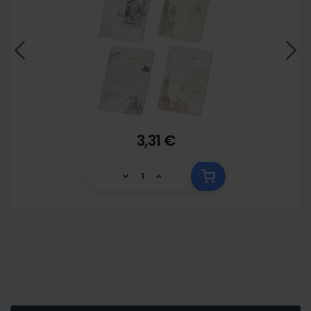
3,31 €