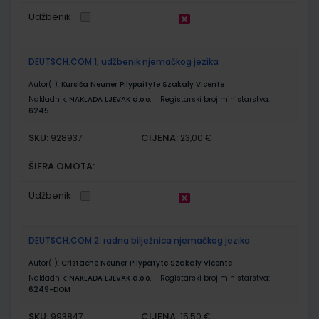
Udžbenik
DEUTSCH.COM 1; udžbenik njemačkog jezika
Autor(i):
Kursiša Neuner Pilypaityte Szakaly Vicente
Nakladnik:
NAKLADA LJEVAK d.o.o.
Registarski broj ministarstva:
6245
SKU:
CIJENA:
928937
23,00 €
ŠIFRA OMOTA:
Udžbenik
DEUTSCH.COM 2; radna bilježnica njemačkog jezika
Autor(i):
Cristache Neuner Pilypatyte Szakaly Vicente
Nakladnik:
NAKLADA LJEVAK d.o.o.
Registarski broj ministarstva:
6249-DOM
SKU:
CIJENA:
993847
15,50 €