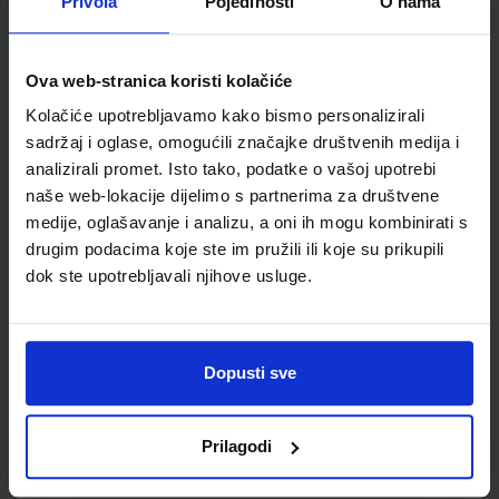
Privola
Pojedinosti
O nama
Autor(i):
Paar Hrlec Sambolek Vadlja Rešetar
Nakladnik:
ŠKOLSKA KNJIGA d.d.
Registarski broj ministarstva:
7009
SKU:
CIJENA:
567658
23,60 €
Ova web-stranica koristi kolačiće
Kolačiće upotrebljavamo kako bismo personalizirali
ŠIFRA OMOTA:
sadržaj i oglase, omogućili značajke društvenih medija i
Udžbenik
analizirali promet. Isto tako, podatke o vašoj upotrebi
naše web-lokacije dijelimo s partnerima za društvene
medije, oglašavanje i analizu, a oni ih mogu kombinirati s
FIZIKA OKO NAS 2; zbirka zadataka za fiziku u drugom
drugim podacima koje ste im pružili ili koje su prikupili
razredu srednjih škola s četverogodišnjim programom fizike
dok ste upotrebljavali njihove usluge.
Autor(i):
Paar Hrlec Sambolek Vadlja Rešetar
Nakladnik:
ŠKOLSKA KNJIGA d.d.
Registarski broj ministarstva:
7009-DOM
SKU:
CIJENA:
567659
17,20 €
Dopusti sve
ŠIFRA OMOTA:
Prilagodi
Udžbenik