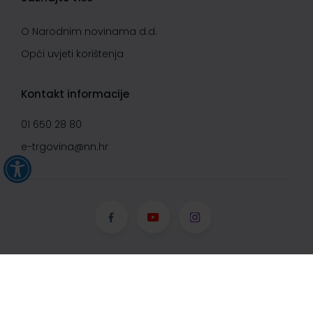
O Narodnim novinama d.d.
Opći uvjeti korištenja
Kontakt informacije
01 650 28 80
e-trgovina@nn.hr