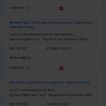
Udžbenik
INFORMATIKA 2; (2 ili 3 sata nastave tjedno), udžbenik za 2.
razred gimnazija
Autor(i):
Budin Brođanac Markučič Perić Wendling
Nakladnik:
ELEMENT d.o.o.
Registarski broj ministarstva:
6670
SKU:
CIJENA:
567637
26,50 €
ŠIFRA OMOTA:
Udžbenik
BIOLOGIJA 2; udžbenik iz Biologije za 2. razred gimnazije
Autor(i):
Vedran Balta Danijel Škrtić
Nakladnik:
PROFIL KLETT d.o.o.
Registarski broj ministarstva:
6812
SKU:
CIJENA:
567646
19,50 €