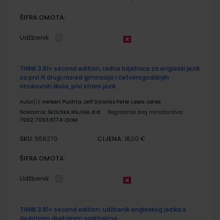
ŠIFRA OMOTA:
Udžbenik
THINK 3 B1+ second edition; radna bilježnica za engleski jezik
za prvi ili drugi razred gimnazija i četverogodišnjih
strukovnih škola, prvi strani jezik
Autor(i):
Herbert Puchta Jeff Stranks Peter Lewis Jones
Nakladnik:
ŠKOLSKA KNJIGA d.d.
Registarski broj ministarstva:
7092;7093;6174-DOM
SKU:
CIJENA:
556270
18,00 €
ŠIFRA OMOTA:
Udžbenik
THINK 3 B1+ second edition; udžbenik engleskog jezika s
dodatnim digitalnim sadržajima