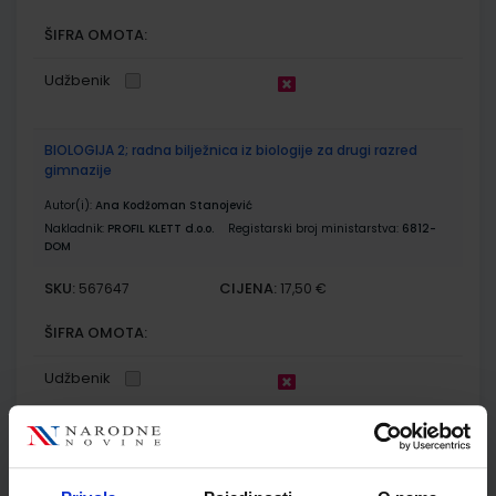
ŠIFRA OMOTA:
Udžbenik
BIOLOGIJA 2; radna bilježnica iz biologije za drugi razred
gimnazije
Autor(i):
Ana Kodžoman Stanojević
Nakladnik:
PROFIL KLETT d.o.o.
Registarski broj ministarstva:
6812-
DOM
SKU:
CIJENA:
567647
17,50 €
ŠIFRA OMOTA:
Udžbenik
FIZIKA OKO NAS 2; udžbenik fizike s dodatnim digitalnim
sadržajima u drugom razredu gimnazije