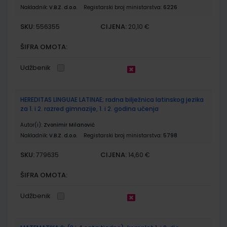
Nakladnik:
V.B.Z. d.o.o.
Registarski broj ministarstva:
6226
SKU:
CIJENA:
556355
20,10 €
ŠIFRA OMOTA:
Udžbenik
HEREDITAS LINGUAE LATINAE; radna bilježnica latinskog jezika
za 1. i 2. razred gimnazije, 1. i 2. godina učenja
Autor(i):
Zvonimir Milanović
Nakladnik:
V.B.Z. d.o.o.
Registarski broj ministarstva:
5798
SKU:
CIJENA:
779635
14,60 €
ŠIFRA OMOTA:
Udžbenik