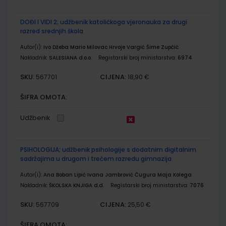
DOĐI I VIDI 2; udžbenik katoličkoga vjeronauka za drugi
razred srednjih škola
Autor(i):
Ivo Džeba Mario Milovac Hrvoje Vargić Šime Zupčić
Nakladnik:
SALESIANA d.o.o.
Registarski broj ministarstva:
6974
SKU:
CIJENA:
567701
18,90 €
ŠIFRA OMOTA:
Udžbenik
PSIHOLOGIJA; udžbenik psihologije s dodatnim digitalnim
sadržajima u drugom i trećem razredu gimnazija
Autor(i):
Ana Boban Lipić Ivana Jambrović Čugura Maja Kolega
Nakladnik:
ŠKOLSKA KNJIGA d.d.
Registarski broj ministarstva:
7076
SKU:
CIJENA:
567709
25,50 €
ŠIFRA OMOTA: