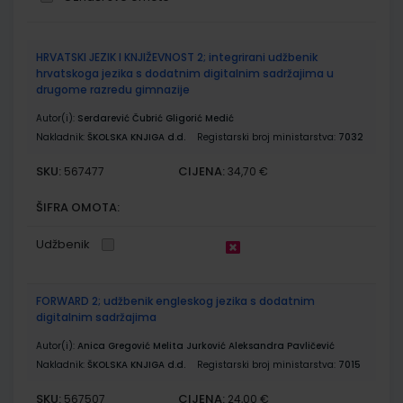
Grupirani
HRVATSKI JEZIK I KNJIŽEVNOST 2; integrirani udžbenik
proizvodi
hrvatskoga jezika s dodatnim digitalnim sadržajima u
drugome razredu gimnazije
Autor(i):
Serdarević Čubrić Gligorić Medić
Nakladnik:
ŠKOLSKA KNJIGA d.d.
Registarski broj ministarstva:
7032
SKU:
CIJENA:
567477
34,70 €
ŠIFRA OMOTA:
Udžbenik
FORWARD 2; udžbenik engleskog jezika s dodatnim
digitalnim sadržajima
Autor(i):
Anica Gregović Melita Jurković Aleksandra Pavličević
Nakladnik:
ŠKOLSKA KNJIGA d.d.
Registarski broj ministarstva:
7015
SKU:
CIJENA:
567507
24,00 €