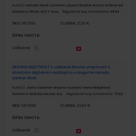
Autor(i):
Nataša Perak Lovričević Ljiljana Ščedrov Ružica Ambruš-Kiš
Nakladnik:
PROFIL KLETT d.o.o.
Registarski broj ministarstva:
6844
SKU:
CIJENA:
567693
21,00 €
ŠIFRA OMOTA:
Udžbenik
LIKOVNA UMJETNOST 2; udžbenik likovne umjetnosti s
dodatnim digitalnim sadržajima u drugome razredu
srednje škole
Autor(i):
Jasna Salamon Mirjana Vučković Vesna Mišljenović
Nakladnik:
ŠKOLSKA KNJIGA d.d.
Registarski broj ministarstva:
7042
SKU:
CIJENA:
567698
23,60 €
ŠIFRA OMOTA:
Udžbenik