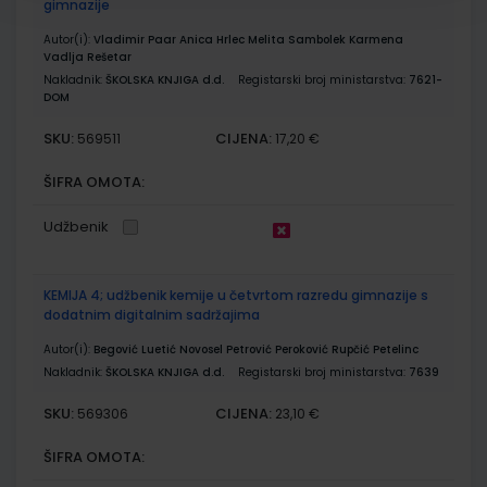
gimnazije
Autor(i):
Vladimir Paar Anica Hrlec Melita Sambolek Karmena
Vadlja Rešetar
Nakladnik:
ŠKOLSKA KNJIGA d.d.
Registarski broj ministarstva:
7621-
DOM
SKU:
CIJENA:
569511
17,20 €
ŠIFRA OMOTA:
Udžbenik
KEMIJA 4; udžbenik kemije u četvrtom razredu gimnazije s
dodatnim digitalnim sadržajima
Autor(i):
Begović Luetić Novosel Petrović Peroković Rupčić Petelinc
Nakladnik:
ŠKOLSKA KNJIGA d.d.
Registarski broj ministarstva:
7639
SKU:
CIJENA:
569306
23,10 €
ŠIFRA OMOTA: