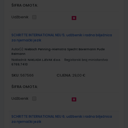
ŠIFRA OMOTA:
Udžbenik
SCHRITTE INTERNATIONAL NEU 5; udžbenik i radna bilježnica
za njemački jezik
Autor(i):
Niebisch Penning-Hiemstra Specht Bovermann Pude
Reimann
Nakladnik:
NAKLADA LJEVAK d.o.o.
Registarski broj ministarstva:
6769;7410
SKU:
CIJENA:
567566
29,00 €
ŠIFRA OMOTA:
Udžbenik
SCHRITTE INTERNATIONAL NEU 6; udžbenik i radna bilježnica
za njemački jezik