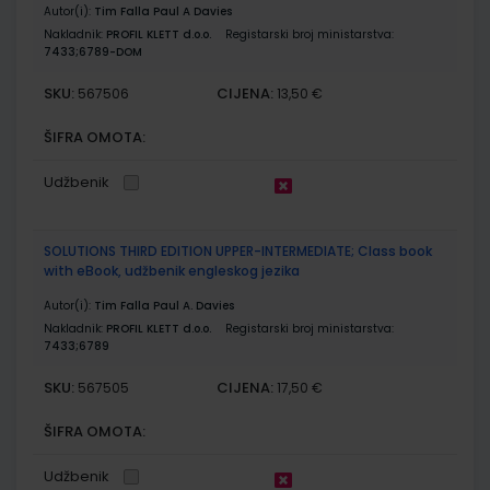
Autor(i):
Tim Falla Paul A Davies
Nakladnik:
PROFIL KLETT d.o.o.
Registarski broj ministarstva:
7433;6789-DOM
SKU:
CIJENA:
567506
13,50 €
ŠIFRA OMOTA:
Udžbenik
SOLUTIONS THIRD EDITION UPPER-INTERMEDIATE; Class book
with eBook, udžbenik engleskog jezika
Autor(i):
Tim Falla Paul A. Davies
Nakladnik:
PROFIL KLETT d.o.o.
Registarski broj ministarstva:
7433;6789
SKU:
CIJENA:
567505
17,50 €
ŠIFRA OMOTA:
Udžbenik