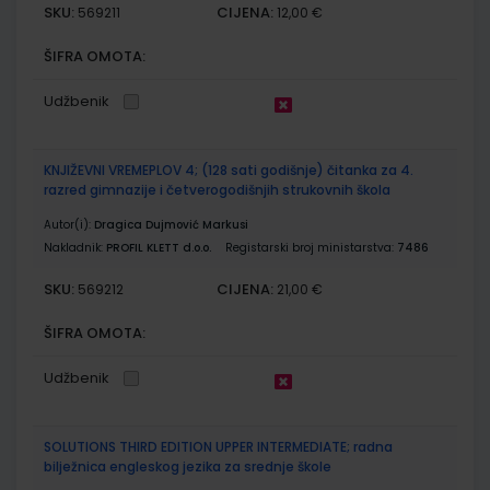
SKU:
CIJENA:
569211
12,00 €
ŠIFRA OMOTA:
Udžbenik
KNJIŽEVNI VREMEPLOV 4; (128 sati godišnje) čitanka za 4.
razred gimnazije i četverogodišnjih strukovnih škola
Autor(i):
Dragica Dujmović Markusi
Nakladnik:
PROFIL KLETT d.o.o.
Registarski broj ministarstva:
7486
SKU:
CIJENA:
569212
21,00 €
ŠIFRA OMOTA:
Udžbenik
SOLUTIONS THIRD EDITION UPPER INTERMEDIATE; radna
bilježnica engleskog jezika za srednje škole