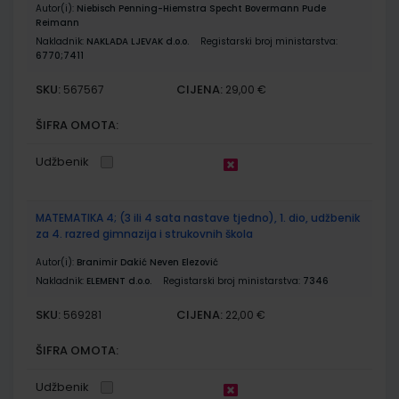
Autor(i):
Niebisch Penning-Hiemstra Specht Bovermann Pude
Reimann
Nakladnik:
NAKLADA LJEVAK d.o.o.
Registarski broj ministarstva:
6770;7411
SKU:
CIJENA:
567567
29,00 €
ŠIFRA OMOTA:
Udžbenik
MATEMATIKA 4; (3 ili 4 sata nastave tjedno), 1. dio, udžbenik
za 4. razred gimnazija i strukovnih škola
Autor(i):
Branimir Dakić Neven Elezović
Nakladnik:
ELEMENT d.o.o.
Registarski broj ministarstva:
7346
SKU:
CIJENA:
569281
22,00 €
ŠIFRA OMOTA:
Udžbenik