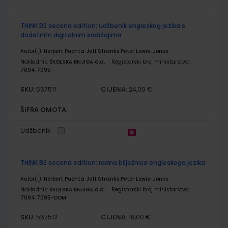
THINK B2 second edition; udžbenik engleskog jezika s
dodatnim digitalnim sadržajima
Autor(i):
Herbert Puchta Jeff Stranks Peter Lewis-Jones
Nakladnik:
ŠKOLSKA KNJIGA d.d.
Registarski broj ministarstva:
7094;7095
SKU:
CIJENA:
567511
24,00 €
ŠIFRA OMOTA:
Udžbenik
THINK B2 second edition; radna bilježnica engleskoga jezika
Autor(i):
Herbert Puchta Jeff Stranks Peter Lewis-Jones
Nakladnik:
ŠKOLSKA KNJIGA d.d.
Registarski broj ministarstva:
7094;7095-DOM
SKU:
CIJENA:
567512
18,00 €