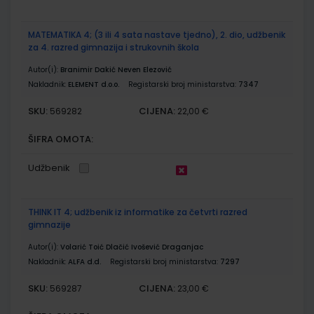
MATEMATIKA 4; (3 ili 4 sata nastave tjedno), 2. dio, udžbenik
za 4. razred gimnazija i strukovnih škola
Autor(i):
Branimir Dakić Neven Elezović
Nakladnik:
ELEMENT d.o.o.
Registarski broj ministarstva:
7347
SKU:
CIJENA:
569282
22,00 €
ŠIFRA OMOTA:
Udžbenik
THINK IT 4; udžbenik iz informatike za četvrti razred
gimnazije
Autor(i):
Volarić Toić Dlačić Ivošević Draganjac
Nakladnik:
ALFA d.d.
Registarski broj ministarstva:
7297
SKU:
CIJENA:
569287
23,00 €