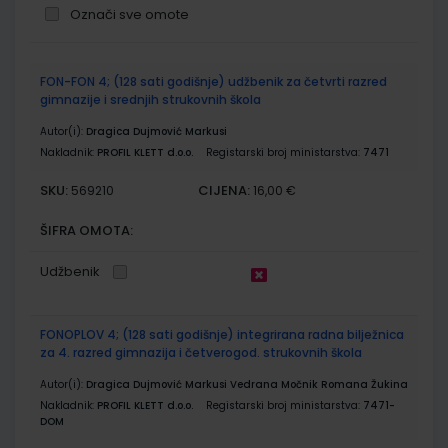
Označi sve omote
Grupirani
FON-FON 4; (128 sati godišnje) udžbenik za četvrti razred
proizvodi
gimnazije i srednjih strukovnih škola
Autor(i):
Dragica Dujmović Markusi
Nakladnik:
PROFIL KLETT d.o.o.
Registarski broj ministarstva:
7471
SKU:
CIJENA:
569210
16,00 €
ŠIFRA OMOTA:
Udžbenik
FONOPLOV 4; (128 sati godišnje) integrirana radna bilježnica
za 4. razred gimnazija i četverogod. strukovnih škola
Autor(i):
Dragica Dujmović Markusi Vedrana Močnik Romana Žukina
Nakladnik:
PROFIL KLETT d.o.o.
Registarski broj ministarstva:
7471-
DOM