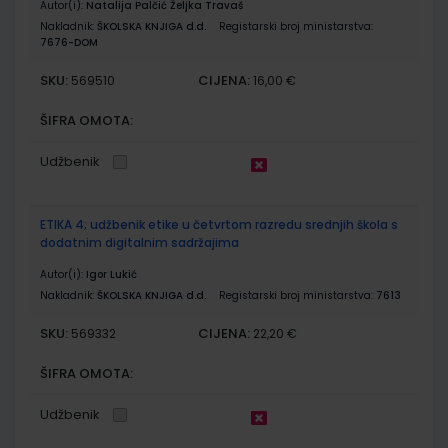
Autor(i):
Natalija Palčić Željka Travaš
Nakladnik:
ŠKOLSKA KNJIGA d.d.
Registarski broj ministarstva:
7676-DOM
SKU:
CIJENA:
569510
16,00 €
ŠIFRA OMOTA:
Udžbenik
ETIKA 4; udžbenik etike u četvrtom razredu srednjih škola s
dodatnim digitalnim sadržajima
Autor(i):
Igor Lukić
Nakladnik:
ŠKOLSKA KNJIGA d.d.
Registarski broj ministarstva:
7613
SKU:
CIJENA:
569332
22,20 €
ŠIFRA OMOTA:
Udžbenik