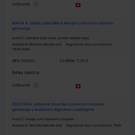
Udžbenik
KEMIJA 4; zbirka zadataka iz kemije u četvrtom razredu
gimnazije
Autor(i):
Sandra Čičić Ivica Cvrtila Vedran Kojić
Nakladnik:
ŠKOLSKA KNJIGA d.d.
Registarski broj ministarstva:
7639-DOM
SKU:
CIJENA:
569307
17,20 €
ŠIFRA OMOTA:
Udžbenik
FILOZOFIJA; udžbenik filozofije u četvrtom razredu
gimnazije s dodatnim digitalnim sadržajima
Autor(i):
Hrvoje Jurić Katarina Stupalo
Nakladnik:
ŠKOLSKA KNJIGA d.d.
Registarski broj ministarstva:
7619