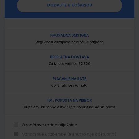
DODAJTE U KOŠARICU
NAGRADNA SMS IGRA
Mogućnost osvajanja neke od 101 nagrade
BESPLATNA DOSTAVA
Za iznose veće od 62,50€
PLAĆANJE NA RATE
do 12 rata bez kamata
10% POPUSTA NA PRIBOR
Kupnjom udžbenika ostvarujete popust na školski pribor
Označi sve radne bilježnice
Označi sve udžbenike (trenutno nije dostupno)