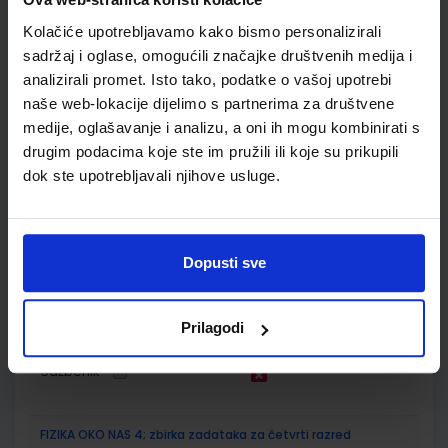
Kolačiće upotrebljavamo kako bismo personalizirali
SKU:
CIJENA:
569297
17,20 €
sadržaj i oglase, omogućili značajke društvenih medija i
ŠIFRA OMOTA:
analizirali promet. Isto tako, podatke o vašoj upotrebi
naše web-lokacije dijelimo s partnerima za društvene
Udžbenik
medije, oglašavanje i analizu, a oni ih mogu kombinirati s
drugim podacima koje ste im pružili ili koje su prikupili
dok ste upotrebljavali njihove usluge.
FIZIKA OKO NAS 4; udžbenik fizike u četvrtom razredu
gimnazije s dodatnim digitalnim sadržajima
Autor(i):
Paar Hrlec Vadlja Rešetar Sambolek
Nakladnik:
ŠKOLSKA KNJIGA d.d.
Registarski broj ministarstva:
7621
Dopusti sve
SKU:
CIJENA:
569301
23,60 €
Prilagodi
ŠIFRA OMOTA:
Udžbenik
FIZIKA OKO NAS 4; zbirka zadataka za četvrti razred