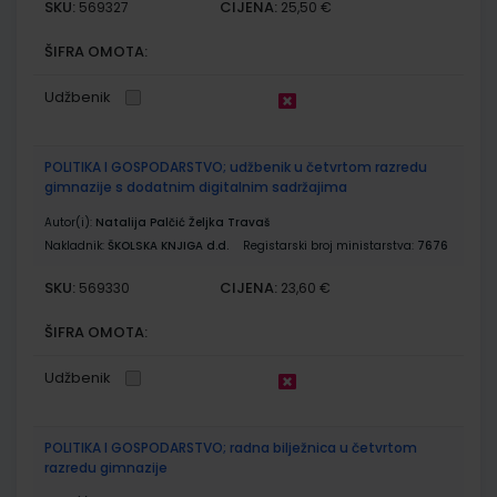
SKU:
CIJENA:
569327
25,50 €
ŠIFRA OMOTA:
Udžbenik
POLITIKA I GOSPODARSTVO; udžbenik u četvrtom razredu
gimnazije s dodatnim digitalnim sadržajima
Autor(i):
Natalija Palčić Željka Travaš
Nakladnik:
ŠKOLSKA KNJIGA d.d.
Registarski broj ministarstva:
7676
SKU:
CIJENA:
569330
23,60 €
ŠIFRA OMOTA:
Udžbenik
POLITIKA I GOSPODARSTVO; radna bilježnica u četvrtom
razredu gimnazije