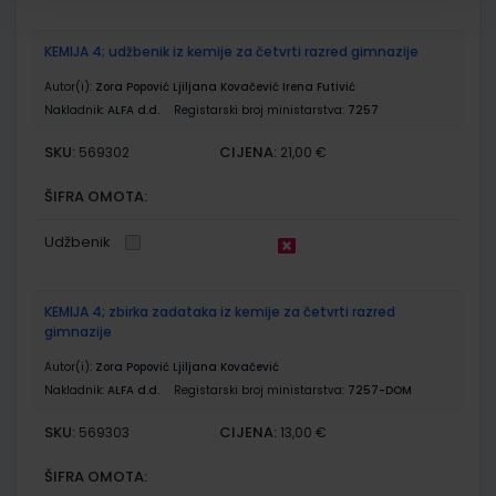
KEMIJA 4; udžbenik iz kemije za četvrti razred gimnazije
Autor(i):
Zora Popović Ljiljana Kovačević Irena Futivić
Nakladnik:
ALFA d.d.
Registarski broj ministarstva:
7257
SKU:
CIJENA:
569302
21,00 €
ŠIFRA OMOTA:
Udžbenik
KEMIJA 4; zbirka zadataka iz kemije za četvrti razred
gimnazije
Autor(i):
Zora Popović Ljiljana Kovačević
Nakladnik:
ALFA d.d.
Registarski broj ministarstva:
7257-DOM
SKU:
CIJENA:
569303
13,00 €
ŠIFRA OMOTA: