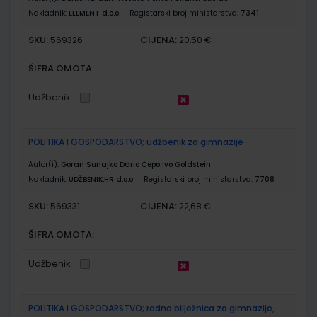
Nakladnik:
ELEMENT d.o.o.
Registarski broj ministarstva:
7341
SKU:
CIJENA:
569326
20,50 €
ŠIFRA OMOTA:
Udžbenik
POLITIKA I GOSPODARSTVO; udžbenik za gimnazije
Autor(i):
Goran Sunajko Dario Čepo Ivo Goldstein
Nakladnik:
UDŽBENIK.HR d.o.o.
Registarski broj ministarstva:
7708
SKU:
CIJENA:
569331
22,68 €
ŠIFRA OMOTA:
Udžbenik
POLITIKA I GOSPODARSTVO; radna bilježnica za gimnazije,