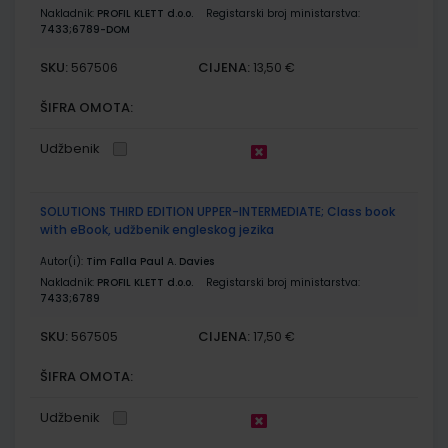
Nakladnik:
PROFIL KLETT d.o.o.
Registarski broj ministarstva:
7433;6789-DOM
SKU:
CIJENA:
567506
13,50 €
ŠIFRA OMOTA:
Udžbenik
SOLUTIONS THIRD EDITION UPPER-INTERMEDIATE; Class book
with eBook, udžbenik engleskog jezika
Autor(i):
Tim Falla Paul A. Davies
Nakladnik:
PROFIL KLETT d.o.o.
Registarski broj ministarstva:
7433;6789
SKU:
CIJENA:
567505
17,50 €
ŠIFRA OMOTA:
Udžbenik