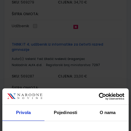
SKU:
CIJENA:
569279
34,70 €
ŠIFRA OMOTA:
Udžbenik
THINK IT 4; udžbenik iz informatike za četvrti razred
gimnazije
Autor(i):
Volarić Toić Dlačić Ivošević Draganjac
Nakladnik:
ALFA d.d.
Registarski broj ministarstva:
7297
SKU:
CIJENA:
569287
23,00 €
ŠIFRA OMOTA:
Udžbenik
Privola
Pojedinosti
O nama
FIZIKA OKO NAS 4; udžbenik fizike u četvrtom razredu
gimnazije s dodatnim digitalnim sadržajima