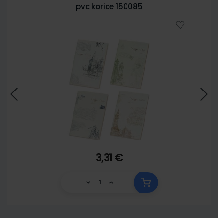
pvc korice 150085
3,31 €