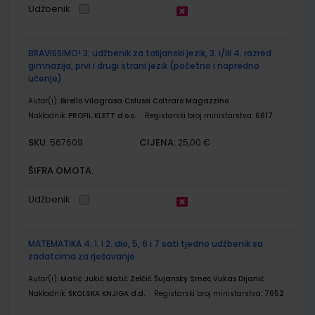
Udžbenik
BRAVISSIMO! 3; udžbenik za talijanski jezik, 3. i/ili 4. razred
gimnazija, prvi i drugi strani jezik (početno i napredno
učenje)
Autor(i):
Birello Vilagrasa Colussi Coltraro Magazzino
Nakladnik:
PROFIL KLETT d.o.o.
Registarski broj ministarstva:
6817
SKU:
CIJENA:
567609
25,00 €
ŠIFRA OMOTA:
Udžbenik
MATEMATIKA 4; 1. I 2. dio, 5, 6 i 7 sati tjedno udžbenik sa
zadatcima za rješavanje
Autor(i):
Matić Jukić Matić Zelčić Šujansky Srnec Vukas Dijanić
Nakladnik:
ŠKOLSKA KNJIGA d.d.
Registarski broj ministarstva:
7652