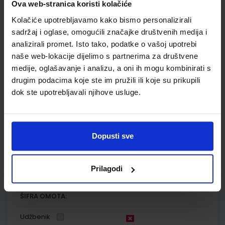
Autor(i):
Paar Hrlec Vadlja Rešetar Sambolek
Ova web-stranica koristi kolačiće
Nakladnik:
ŠKOLSKA KNJIGA d.d.
Registarski broj ministarstva:
7621
Kolačiće upotrebljavamo kako bismo personalizirali
sadržaj i oglase, omogućili značajke društvenih medija i
SKU:
CIJENA:
569301
23,60 €
analizirali promet. Isto tako, podatke o vašoj upotrebi
ŠIFRA OMOTA:
naše web-lokacije dijelimo s partnerima za društvene
medije, oglašavanje i analizu, a oni ih mogu kombinirati s
Udžbenik
drugim podacima koje ste im pružili ili koje su prikupili
dok ste upotrebljavali njihove usluge.
FIZIKA OKO NAS 4; zbirka zadataka za četvrti razred
gimnazije
Autor(i):
Vladimir Paar Anica Hrlec Melita Sambolek Karmena
Dopusti sve
Vadlja Rešetar
Nakladnik:
ŠKOLSKA KNJIGA d.d.
Registarski broj ministarstva:
7621-
DOM
Prilagodi
SKU:
CIJENA:
569511
17,20 €
ŠIFRA OMOTA:
Udžbenik