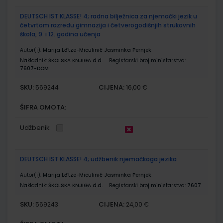
DEUTSCH IST KLASSE! 4; radna bilježnica za njemački jezik u
četvrtom razredu gimnazija i četverogodišnjih strukovnih
škola, 9. i 12. godina učenja
Autor(i):
Marija Lđtze-Miculinić Jasminka Pernjek
Nakladnik:
ŠKOLSKA KNJIGA d.d.
Registarski broj ministarstva:
7607-DOM
SKU:
CIJENA:
569244
16,00 €
ŠIFRA OMOTA:
Udžbenik
DEUTSCH IST KLASSE! 4; udžbenik njemačkoga jezika
Autor(i):
Marija Lđtze-Miculinić Jasminka Pernjek
Nakladnik:
ŠKOLSKA KNJIGA d.d.
Registarski broj ministarstva:
7607
SKU:
CIJENA:
569243
24,00 €