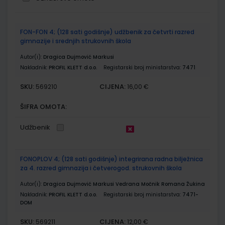
Grupirani
FON-FON 4; (128 sati godišnje) udžbenik za četvrti razred
proizvodi
gimnazije i srednjih strukovnih škola
Autor(i):
Dragica Dujmović Markusi
Nakladnik:
PROFIL KLETT d.o.o.
Registarski broj ministarstva:
7471
SKU:
CIJENA:
569210
16,00 €
ŠIFRA OMOTA:
Udžbenik
FONOPLOV 4; (128 sati godišnje) integrirana radna bilježnica
za 4. razred gimnazija i četverogod. strukovnih škola
Autor(i):
Dragica Dujmović Markusi Vedrana Močnik Romana Žukina
Nakladnik:
PROFIL KLETT d.o.o.
Registarski broj ministarstva:
7471-
DOM
SKU:
CIJENA:
569211
12,00 €