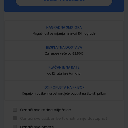
NAGRADNA SMS IGRA
Mogućnost osvajanja neke od 101 nagrade
BESPLATNA DOSTAVA
Za iznose veće od 62,50€
PLAĆANJE NA RATE
do 12 rata bez kamata
10% POPUSTA NA PRIBOR
Kupnjom udžbenika ostvarujete popust na školski pribor
Označi sve radne bilježnice
Označi sve udžbenike (trenutno nije dostupno)
Označi sve omote