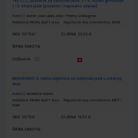
TEXTO 2; udžbenik za francuski jezik, 3. i 4. razred gimnazije,
1. i 2. strani jezik (početno i napredno učenje)
Autor(i):
Marie-Jose Lopes Jean-Thierry Le Bougnec
Nakladnik:
PROFIL KLETT d.o.o.
Registarski broj ministarstva:
6926
SKU:
CIJENA:
567597
23,00 €
ŠIFRA OMOTA:
Udžbenik
BRAVISSIMO! 3; radna bilježnica za talijanski jezik u srednjoj
školi
Autor(i):
Nicoletta Nanni
Nakladnik:
PROFIL KLETT d.o.o.
Registarski broj ministarstva:
6817-
DOM
SKU:
CIJENA:
567610
19,50 €
ŠIFRA OMOTA: