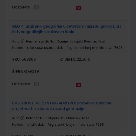
Udžbenik
GEO 4; udžbenik geografije u četvrtom razredu gimnazija i
četverogodišnjih strukovnih škola
Autor(i):
Hermenegildo Gall Danijel Jukopila Predrag Kralj
Nakladnik:
ŠKOLSKA KNJIGA d.d.
Registarski broj ministarstva:
7626
SKU:
CIJENA:
569309
22,50 €
ŠIFRA OMOTA:
Udžbenik
UMJETNOST, MOĆ I STVARALAŠTVO; udžbenik iz likovne
umjetnosti za četvrti razred gimnazije
Autor(i):
Petrinec Fulir Stipetić Čus Divković Mrše
Nakladnik:
ALFA d.d.
Registarski broj ministarstva:
7298