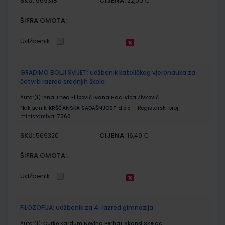
SKU:
CIJENA:
569318
22,00 €
ŠIFRA OMOTA:
Udžbenik
GRADIMO BOLJI SVIJET; udžbenik katoličkog vjeronauka za
četvrti razred srednjih škola
Autor(i):
Ana Thea Filipović Ivana Hac Ivica Živković
Nakladnik:
KRŠĆANSKA SADAŠNJOST d.o.o.
Registarski broj
ministarstva:
7360
SKU:
CIJENA:
569320
16,49 €
ŠIFRA OMOTA:
Udžbenik
FILOZOFIJA; udžbenik za 4. razred gimnazija
Autor(i):
Ćurko Kardum Novina Perhat Skansi Skelac