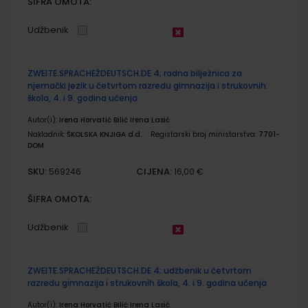
ŠIFRA OMOTA:
Udžbenik
ZWEITE.SPRACHEŽDEUTSCH.DE 4; radna bilježnica za
njemački jezik u četvrtom razredu gimnazija i strukovnih
škola, 4. i 9. godina učenja
Autor(i):
Irena Horvatić Bilić Irena Lasić
Nakladnik:
ŠKOLSKA KNJIGA d.d.
Registarski broj ministarstva:
7701-
DOM
SKU:
CIJENA:
569246
16,00 €
ŠIFRA OMOTA:
Udžbenik
ZWEITE.SPRACHEŽDEUTSCH.DE 4; udžbenik u četvrtom
razredu gimnazija i strukovnih škola, 4. i 9. godina učenja
Autor(i):
Irena Horvatić Bilić Irena Lasić