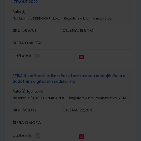
IZDANJE 2022.
Autor(i):
Nakladnik:
UDŽBENIK.HR d.o.o.
Registarski broj ministarstva:
SKU:
CIJENA:
569761
18,84 €
ŠIFRA OMOTA:
Udžbenik
ETIKA 4; udžbenik etike u četvrtom razredu srednjih škola s
dodatnim digitalnim sadržajima
Autor(i):
Igor Lukić
Nakladnik:
ŠKOLSKA KNJIGA d.d.
Registarski broj ministarstva:
7613
SKU:
CIJENA:
569332
22,20 €
ŠIFRA OMOTA:
Udžbenik