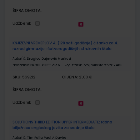
ŠIFRA OMOTA:
Udžbenik
KNJIŽEVNI VREMEPLOV 4; (128 sati godišnje) čitanka za 4.
razred gimnazije i četverogodišnjih strukovnih škola
Autor(i):
Dragica Dujmović Markusi
Nakladnik:
PROFIL KLETT d.o.o.
Registarski broj ministarstva:
7486
SKU:
CIJENA:
569212
21,00 €
ŠIFRA OMOTA:
Udžbenik
SOLUTIONS THIRD EDITION UPPER INTERMEDIATE; radna
bilježnica engleskog jezika za srednje škole
Autor(i):
Tim Falla Paul A Davies