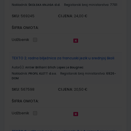
Nakladnik:
ŠKOLSKA KNJIGA d.d.
Registarski broj ministarstva:
7701
SKU:
CIJENA:
569245
24,00 €
ŠIFRA OMOTA:
Udžbenik
TEXTO 2; radna bilježnica za francuski jezik u srednjoj školi
Autor(i):
Antier Brillant Erlich Lopes Le Bougnec
Nakladnik:
PROFIL KLETT d.o.o.
Registarski broj ministarstva:
6926-
DOM
SKU:
CIJENA:
567598
20,50 €
ŠIFRA OMOTA:
Udžbenik