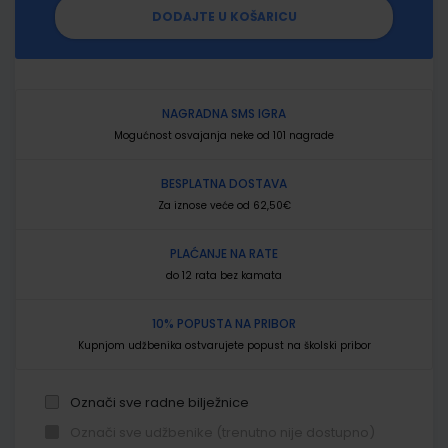
DODAJTE U KOŠARICU
NAGRADNA SMS IGRA
Mogućnost osvajanja neke od 101 nagrade
BESPLATNA DOSTAVA
Za iznose veće od 62,50€
PLAĆANJE NA RATE
do 12 rata bez kamata
10% POPUSTA NA PRIBOR
Kupnjom udžbenika ostvarujete popust na školski pribor
Označi sve radne bilježnice
Označi sve udžbenike (trenutno nije dostupno)