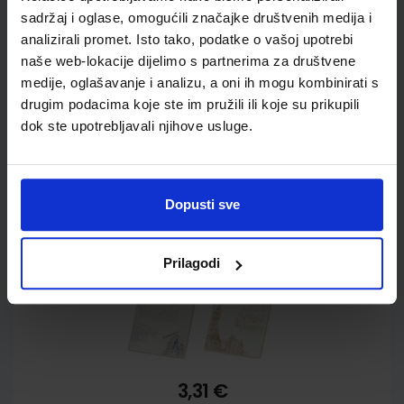
Torbe
sadržaj i oglase, omogućili značajke društvenih medija i
analizirali promet. Isto tako, podatke o vašoj upotrebi
naše web-lokacije dijelimo s partnerima za društvene
medije, oglašavanje i analizu, a oni ih mogu kombinirati s
 lista,
Bilježnica spiralna diktando 17x24
drugim podacima koje ste im pružili ili koje su prikupili
cm,tvrdi uvez, 120 listova, 70 gr papir
dok ste upotrebljavali njihove usluge.
5902
Dopusti sve
Prilagodi
7,55 €