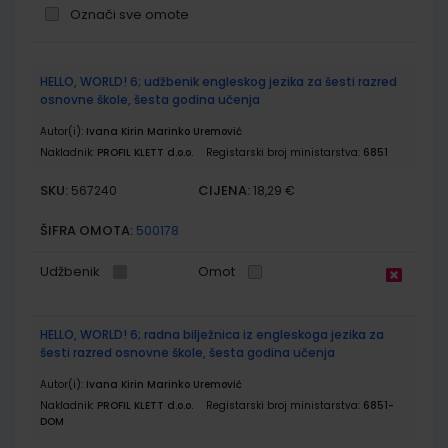
Označi sve omote
Grupirani
HELLO, WORLD! 6; udžbenik engleskog jezika za šesti razred
proizvodi
osnovne škole, šesta godina učenja
Autor(i):
Ivana Kirin Marinko Uremović
Nakladnik:
PROFIL KLETT d.o.o.
Registarski broj ministarstva:
6851
SKU:
CIJENA:
567240
18,29 €
ŠIFRA OMOTA:
500178
Udžbenik
Omot
HELLO, WORLD! 6; radna bilježnica iz engleskoga jezika za
šesti razred osnovne škole, šesta godina učenja
Autor(i):
Ivana Kirin Marinko Uremović
Nakladnik:
PROFIL KLETT d.o.o.
Registarski broj ministarstva:
6851-
DOM