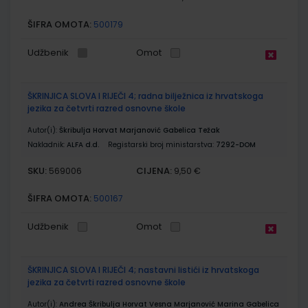
ŠIFRA OMOTA:
500179
Udžbenik
Omot
ŠKRINJICA SLOVA I RIJEČI 4; radna bilježnica iz hrvatskoga
jezika za četvrti razred osnovne škole
Autor(i):
Škribulja Horvat Marjanović Gabelica Težak
Nakladnik:
ALFA d.d.
Registarski broj ministarstva:
7292-DOM
SKU:
CIJENA:
569006
9,50 €
ŠIFRA OMOTA:
500167
Udžbenik
Omot
ŠKRINJICA SLOVA I RIJEČI 4; nastavni listići iz hrvatskoga
jezika za četvrti razred osnovne škole
Autor(i):
Andrea Škribulja Horvat Vesna Marjanović Marina Gabelica