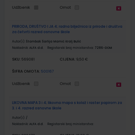
Udžbenik
Omot
PRIRODA, DRUŠTVO I JA 4; radna bilježnica iz prirode i društva
za četvrti razred osnovne škole
Autor(i):
Štambak Šarlija Mamić Kralj Bulić
Nakladnik:
ALFA d.d.
Registarski broj ministarstva:
7286-DOM
SKU:
CIJENA:
569081
9,50 €
ŠIFRA OMOTA:
500167
Udžbenik
Omot
LIKOVNA MAPA 3 i 4; likovna mapa s kolaž i raster papirom za
3. i 4. razred osnovne škole
Autor(i):
/
Nakladnik:
ALFA d.d.
Registarski broj ministarstva: