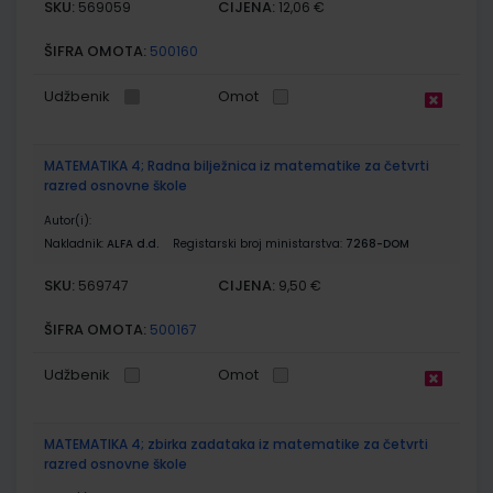
SKU:
CIJENA:
569059
12,06 €
ŠIFRA OMOTA:
500160
Udžbenik
Omot
MATEMATIKA 4; Radna bilježnica iz matematike za četvrti
razred osnovne škole
Autor(i):
Nakladnik:
ALFA d.d.
Registarski broj ministarstva:
7268-DOM
SKU:
CIJENA:
569747
9,50 €
ŠIFRA OMOTA:
500167
Udžbenik
Omot
MATEMATIKA 4; zbirka zadataka iz matematike za četvrti
razred osnovne škole