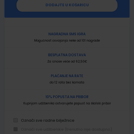
DODAJTE U KOŠARICU
NAGRADNA SMS IGRA
Mogućnost osvajanja neke od 101 nagrade
BESPLATNA DOSTAVA
Za iznose veće od 62,50€
PLAĆANJE NA RATE
do 12 rata bez kamata
10% POPUSTA NA PRIBOR
Kupnjom udžbenika ostvarujete popust na školski pribor
Označi sve radne bilježnice
Označi sve udžbenike (trenutno nije dostupno)