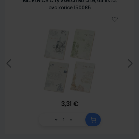
BILJEŽNICA City Sketch B5 crte, 64 lista,
pvc korice 150085
3,31 €