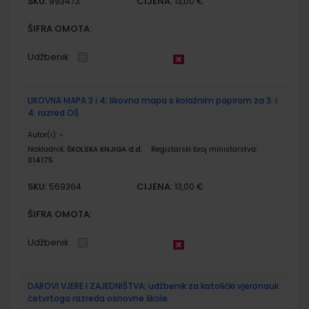
SKU:
CIJENA:
993473
13,00 €
ŠIFRA OMOTA:
Udžbenik
LIKOVNA MAPA 3 i 4; likovna mapa s kolažnim papirom za 3. i
4. razred OŠ
Autor(i):
-
Nakladnik:
ŠKOLSKA KNJIGA d.d.
Registarski broj ministarstva:
014175
SKU:
CIJENA:
569364
13,00 €
ŠIFRA OMOTA:
Udžbenik
DAROVI VJERE I ZAJEDNIŠTVA; udžbenik za katolički vjeronauk
četvrtoga razreda osnovne škole