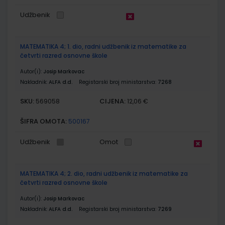
Udžbenik
MATEMATIKA 4; 1. dio, radni udžbenik iz matematike za
četvrti razred osnovne škole
Autor(i):
Josip Markovac
Nakladnik:
ALFA d.d.
Registarski broj ministarstva:
7268
SKU:
CIJENA:
569058
12,06 €
ŠIFRA OMOTA:
500167
Udžbenik
Omot
MATEMATIKA 4; 2. dio, radni udžbenik iz matematike za
četvrti razred osnovne škole
Autor(i):
Josip Markovac
Nakladnik:
ALFA d.d.
Registarski broj ministarstva:
7269