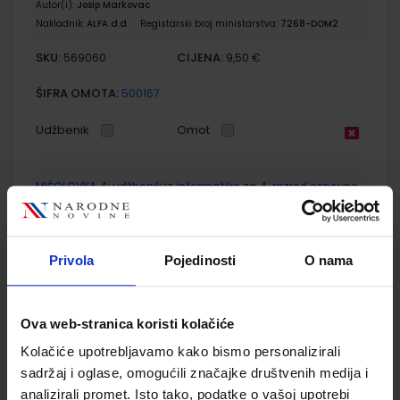
Autor(i):
Josip Markovac
Nakladnik:
ALFA d.d.
Registarski broj ministarstva:
7268-DOM2
SKU:
CIJENA:
569060
9,50 €
ŠIFRA OMOTA:
500167
Udžbenik
Omot
MIŠOLOVKA 4; udžbenik iz informatike za 4. razred osnovne
škole
Autor(i):
Sokol Purgar Mandić Lohajner
Nakladnik:
UDŽBENIK.HR d.o.o.
Registarski broj ministarstva:
7118
Privola
Pojedinosti
O nama
SKU:
CIJENA:
567216
11,88 €
ŠIFRA OMOTA:
500261
Ova web-stranica koristi kolačiće
Kolačiće upotrebljavamo kako bismo personalizirali
Udžbenik
Omot
sadržaj i oglase, omogućili značajke društvenih medija i
analizirali promet. Isto tako, podatke o vašoj upotrebi