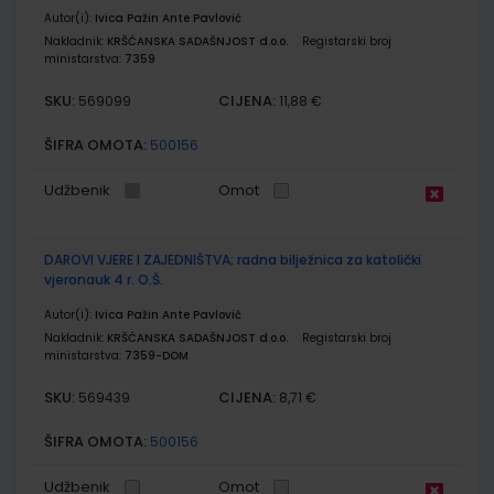
Autor(i):
Ivica Pažin Ante Pavlović
Nakladnik:
KRŠĆANSKA SADAŠNJOST d.o.o.
Registarski broj
ministarstva:
7359
SKU:
CIJENA:
569099
11,88 €
ŠIFRA OMOTA:
500156
Udžbenik
Omot
DAROVI VJERE I ZAJEDNIŠTVA; radna bilježnica za katolički
vjeronauk 4 r. O.Š.
Autor(i):
Ivica Pažin Ante Pavlović
Nakladnik:
KRŠĆANSKA SADAŠNJOST d.o.o.
Registarski broj
ministarstva:
7359-DOM
SKU:
CIJENA:
569439
8,71 €
ŠIFRA OMOTA:
500156
Udžbenik
Omot