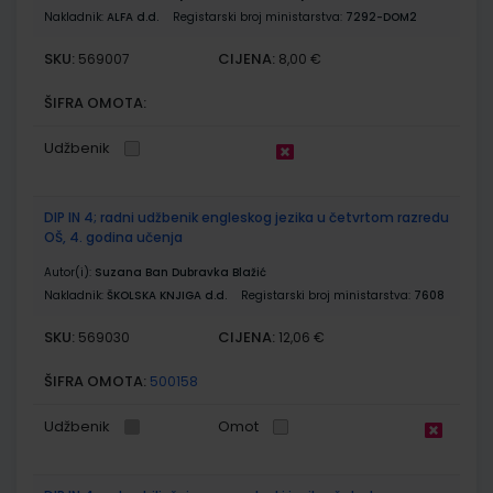
Nakladnik:
ALFA d.d.
Registarski broj ministarstva:
7292-DOM2
SKU:
CIJENA:
569007
8,00 €
ŠIFRA OMOTA:
Udžbenik
DIP IN 4; radni udžbenik engleskog jezika u četvrtom razredu
OŠ, 4. godina učenja
Autor(i):
Suzana Ban Dubravka Blažić
Nakladnik:
ŠKOLSKA KNJIGA d.d.
Registarski broj ministarstva:
7608
SKU:
CIJENA:
569030
12,06 €
ŠIFRA OMOTA:
500158
Udžbenik
Omot