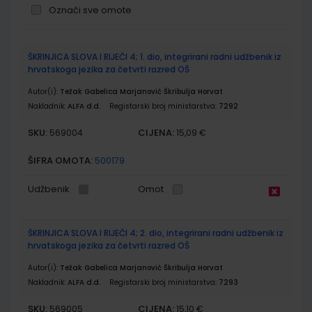
Označi sve omote
Grupirani
ŠKRINJICA SLOVA I RIJEČI 4; 1. dio, integrirani radni udžbenik iz
proizvodi
hrvatskoga jezika za četvrti razred OŠ
Autor(i):
Težak Gabelica Marjanović Škribulja Horvat
Nakladnik:
ALFA d.d.
Registarski broj ministarstva:
7292
SKU:
CIJENA:
569004
15,09 €
ŠIFRA OMOTA:
500179
Udžbenik
Omot
ŠKRINJICA SLOVA I RIJEČI 4; 2. dio, integrirani radni udžbenik iz
hrvatskoga jezika za četvrti razred OŠ
Autor(i):
Težak Gabelica Marjanović Škribulja Horvat
Nakladnik:
ALFA d.d.
Registarski broj ministarstva:
7293
SKU:
CIJENA:
569005
15,10 €