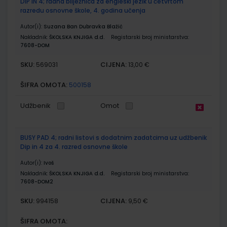
DIP IN 4; radna bilježnica za engleski jezik u četvrtom
razredu osnovne škole, 4. godina učenja
Autor(i):
Suzana Ban Dubravka Blažić
Nakladnik:
ŠKOLSKA KNJIGA d.d.
Registarski broj ministarstva:
7608-DOM
SKU:
CIJENA:
569031
13,00 €
ŠIFRA OMOTA:
500158
Udžbenik
Omot
BUSY PAD 4; radni listovi s dodatnim zadatcima uz udžbenik
Dip in 4 za 4. razred osnovne škole
Autor(i):
Ivoš
Nakladnik:
ŠKOLSKA KNJIGA d.d.
Registarski broj ministarstva:
7608-DOM2
SKU:
CIJENA:
994158
9,50 €
ŠIFRA OMOTA: