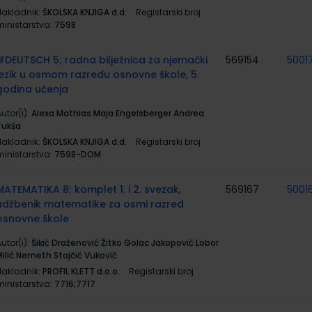
Nakladnik:
ŠKOLSKA KNJIGA d.d.
Registarski broj
ministarstva:
7598
#DEUTSCH 5; radna bilježnica za njemački
569154
5001
jezik u osmom razredu osnovne škole, 5.
godina učenja
utor(i):
Alexa Mathias Maja Engelsberger Andrea
Tukša
Nakladnik:
ŠKOLSKA KNJIGA d.d.
Registarski broj
ministarstva:
7598-DOM
MATEMATIKA 8; komplet 1. i 2. svezak,
569167
5001
udžbenik matematike za osmi razred
osnovne škole
utor(i):
Šikić Draženović Žitko Golac Jakopović Lobor
Milić Nemeth Stajčić Vuković
Nakladnik:
PROFIL KLETT d.o.o.
Registarski broj
ministarstva:
7716;7717