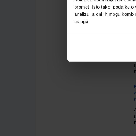
A
promet. Isto tako, podatke o 
analizu, a oni ih mogu kombini
usluge.
A
A