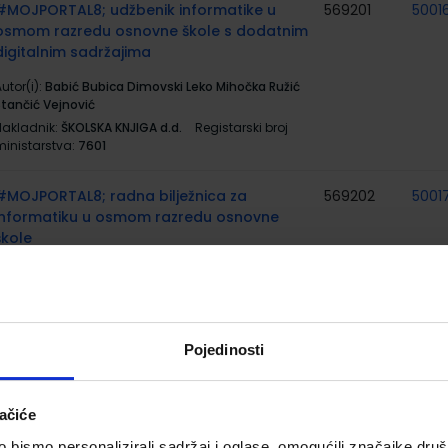
#MOJPORTAL8; udžbenik informatike u
569201
5001
osmom razredu osnovne škole s dodatnim
digitalnim sadržajima
utor(i):
Babić Bubica Dimovski Leko Mihočka Ružić
Stančić Vejnović
Nakladnik:
ŠKOLSKA KNJIGA d.d.
Registarski broj
ministarstva:
7601
#MOJPORTAL8; radna bilježnica za
569202
5001
informatiku u osmom razredu osnovne
škole
utor(i):
Babić Bubica Dimovski Leko Mihočka Ružić
Stančić Vejnović
Nakladnik:
ŠKOLSKA KNJIGA d.d.
Registarski broj
ministarstva:
7601-DOM
Pojedinosti
BIOLOGIJA 8; udžbenik biologije s dodatnim
567444
5002
digitalnim sadržajima u osmom razredu
ačiće
osnovne škole
bismo personalizirali sadržaj i oglase, omogućili značajke društv