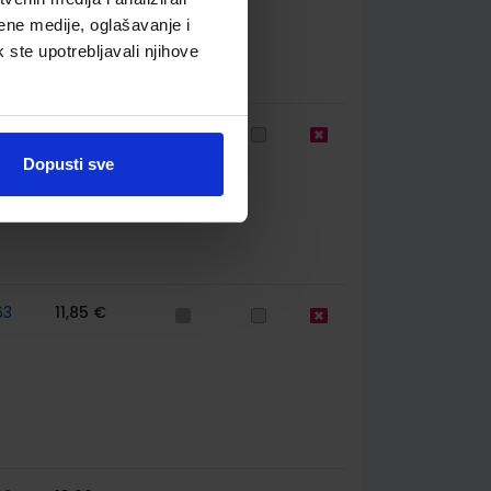
ene medije, oglašavanje i
k ste upotrebljavali njihove
39
13,60 €
Dopusti sve
63
11,85 €