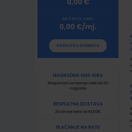
0,00 €
NA 12 RATA, SAMO
0,00 €/mj.
G
p
DODAJTE U KOŠARICU
A
NAGRADNA SMS IGRA
Mogućnost osvajanja neke od 101
nagrade
BESPLATNA DOSTAVA
A
Za iznose veće od 62,50€
PLAĆANJE NA RATE