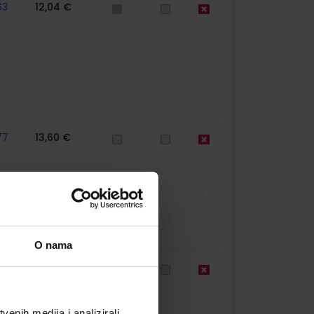
63
12,04 €
77
13,60 €
O nama
39
11,85 €
enih medija i analizirali