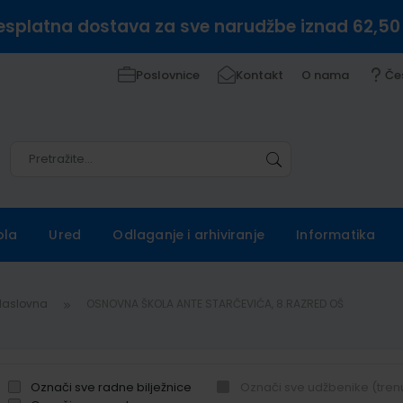
esplatna dostava za sve narudžbe iznad 62,50
Poslovnice
Kontakt
O nama
Če
Pretražite
Pretražite
ola
Ured
Odlaganje i arhiviranje
Informatika
Naslovna
OSNOVNA ŠKOLA ANTE STARČEVIĆA, 8.RAZRED OŠ
Označi sve radne bilježnice
Označi sve udžbenike (tren