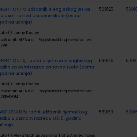
RIGHT ON! 4; udžbenik iz engleskog jezika
569125
5001
za osmi razred osnovne škole (osma
godina učenja)
utor(i):
Jenny Dooley
Nakladnik:
ALFA d.d.
Registarski broj ministarstva:
7288
RIGHT ON! 4; radna bilježnica iz engleskog
569126
5001
jezika za osmi razred osnovne škole (osma
godina učenja)
utor(i):
Jenny Dooley
Nakladnik:
ALFA d.d.
Registarski broj ministarstva:
7288-DOM
#DEUTSCH 5; radni udžbenik njemačkog
569153
5001
jezika u osmom razredu OŠ, 5. godina
učenja
utor(i):
Alexa Mathias Jasmina Troha Andrea Tukša