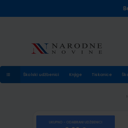
B
Školski udžbenici
Knjige
Tiskanice
Šk
UKUPNO - ODABRANI UDŽBENICI