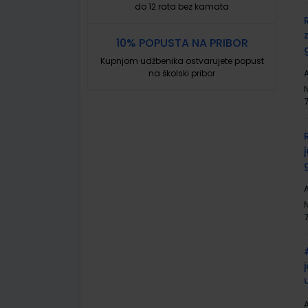
do 12 rata bez kamata
10% POPUSTA NA PRIBOR
Kupnjom udžbenika ostvarujete popust
na školski pribor
A
A
A