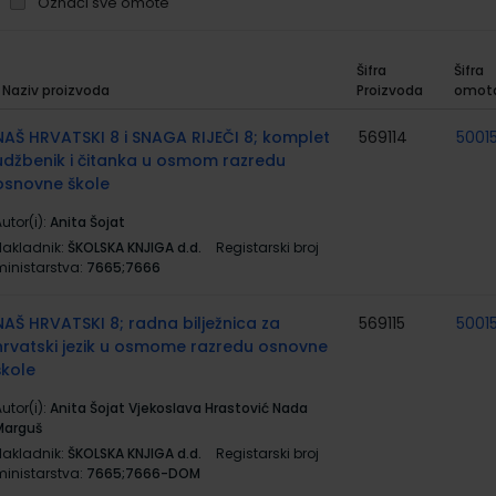
Označi sve omote
Šifra
Šifra
Naziv proizvoda
Proizvoda
omot
rupirani
roizvodi
NAŠ HRVATSKI 8 i SNAGA RIJEČI 8; komplet
569114
5001
udžbenik i čitanka u osmom razredu
osnovne škole
utor(i):
Anita Šojat
Nakladnik:
ŠKOLSKA KNJIGA d.d.
Registarski broj
ministarstva:
7665;7666
NAŠ HRVATSKI 8; radna bilježnica za
569115
5001
hrvatski jezik u osmome razredu osnovne
škole
utor(i):
Anita Šojat Vjekoslava Hrastović Nada
Marguš
Nakladnik:
ŠKOLSKA KNJIGA d.d.
Registarski broj
ministarstva:
7665;7666-DOM