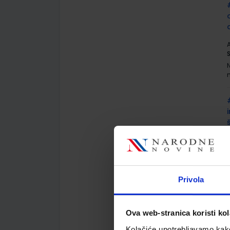
A
A
Privola
Ova web-stranica koristi kol
Kolačiće upotrebljavamo kako 