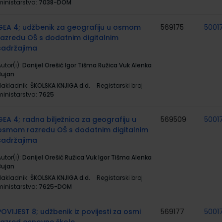
ministarstva:
7038-DOM
GEA 4; udžbenik za geografiju u osmom
569175
5001
razredu OŠ s dodatnim digitalnim
sadržajima
utor(i):
Danijel Orešić Igor Tišma Ružica Vuk Alenka
Bujan
Nakladnik:
ŠKOLSKA KNJIGA d.d.
Registarski broj
ministarstva:
7625
GEA 4; radna bilježnica za geografiju u
569509
5001
osmom razredu OŠ s dodatnim digitalnim
sadržajima
utor(i):
Danijel Orešić Ružica Vuk Igor Tišma Alenka
Bujan
Nakladnik:
ŠKOLSKA KNJIGA d.d.
Registarski broj
ministarstva:
7625-DOM
POVIJEST 8; udžbenik iz povijesti za osmi
569177
5001