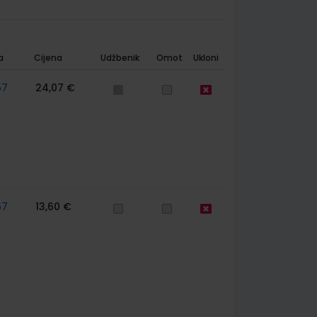
a
Cijena
Udžbenik
Omot
Ukloni
57
24,07 €
57
13,60 €