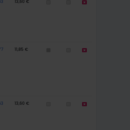
63
13,60 €
77
11,85 €
63
13,60 €