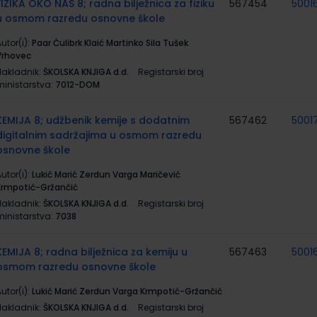
FIZIKA OKO NAS 8; radna bilježnica za fiziku
567454
5001
u osmom razredu osnovne škole
utor(i):
Paar Ćulibrk Klaić Martinko Sila Tušek
Vrhovec
Nakladnik:
ŠKOLSKA KNJIGA d.d.
Registarski broj
ministarstva:
7012-DOM
KEMIJA 8; udžbenik kemije s dodatnim
567462
5001
digitalnim sadržajima u osmom razredu
osnovne škole
utor(i):
Lukić Marić Zerdun Varga Maričević
Krmpotić-Gržančić
Nakladnik:
ŠKOLSKA KNJIGA d.d.
Registarski broj
ministarstva:
7038
KEMIJA 8; radna bilježnica za kemiju u
567463
5001
osmom razredu osnovne škole
utor(i):
Lukić Marić Zerdun Varga Krmpotić-Gržančić
Nakladnik:
ŠKOLSKA KNJIGA d.d.
Registarski broj