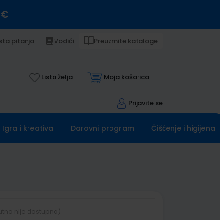
 €
sta pitanja
Vodiči
Preuzmite kataloge
Lista želja
Moja košarica
Prijavite se
Igra i kreativa
Darovni program
Čišćenje i higijena
utno nije dostupno)