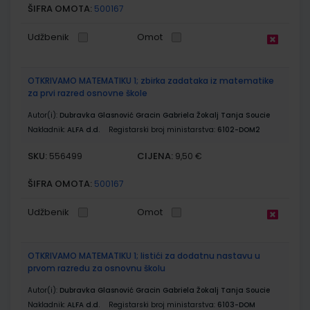
ŠIFRA OMOTA:
500167
Udžbenik
Omot
OTKRIVAMO MATEMATIKU 1; zbirka zadataka iz matematike
za prvi razred osnovne škole
Autor(i):
Dubravka Glasnović Gracin Gabriela Žokalj Tanja Soucie
Nakladnik:
ALFA d.d.
Registarski broj ministarstva:
6102-DOM2
SKU:
CIJENA:
556499
9,50 €
ŠIFRA OMOTA:
500167
Udžbenik
Omot
OTKRIVAMO MATEMATIKU 1; listići za dodatnu nastavu u
prvom razredu za osnovnu školu
Autor(i):
Dubravka Glasnović Gracin Gabriela Žokalj Tanja Soucie
Nakladnik:
ALFA d.d.
Registarski broj ministarstva:
6103-DOM