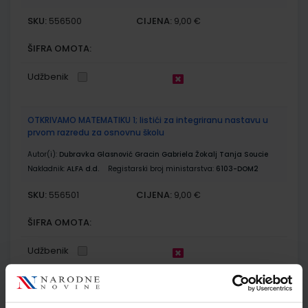
SKU:
CIJENA:
556500
9,00 €
ŠIFRA OMOTA:
Udžbenik
OTKRIVAMO MATEMATIKU 1; listići za integriranu nastavu u
prvom razredu za osnovnu školu
Autor(i):
Dubravka Glasnović Gracin Gabriela Žokalj Tanja Soucie
Nakladnik:
ALFA d.d.
Registarski broj ministarstva:
6103-DOM2
SKU:
CIJENA:
556501
9,00 €
ŠIFRA OMOTA:
Udžbenik
MOJA DOMENA 1; udžbenik iz informatike za prvi razred
osnovne škole