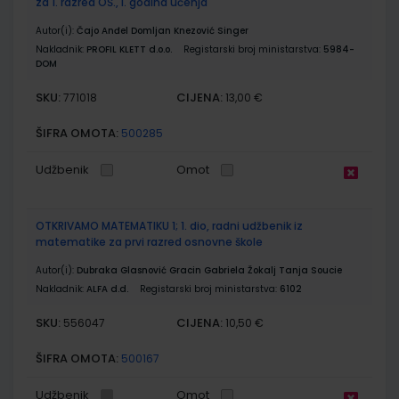
za 1. razred OŠ., I. godina učenja
Autor(i):
Čajo Anđel Domljan Knezović Singer
Nakladnik:
PROFIL KLETT d.o.o.
Registarski broj ministarstva:
5984-
DOM
SKU:
CIJENA:
771018
13,00 €
ŠIFRA OMOTA:
500285
Udžbenik
Omot
OTKRIVAMO MATEMATIKU 1; 1. dio, radni udžbenik iz
matematike za prvi razred osnovne škole
Autor(i):
Dubraka Glasnović Gracin Gabriela Žokalj Tanja Soucie
Nakladnik:
ALFA d.d.
Registarski broj ministarstva:
6102
SKU:
CIJENA:
556047
10,50 €
ŠIFRA OMOTA:
500167
Udžbenik
Omot