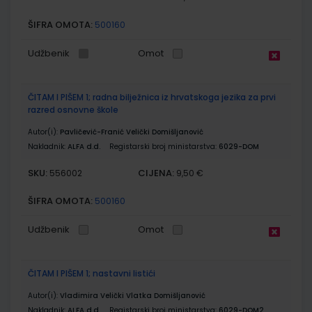
ŠIFRA OMOTA:
500160
Udžbenik
Omot
ČITAM I PIŠEM 1; radna bilježnica iz hrvatskoga jezika za prvi
razred osnovne škole
Autor(i):
Pavličević-Franić Velički Domišljanović
Nakladnik:
ALFA d.d.
Registarski broj ministarstva:
6029-DOM
SKU:
CIJENA:
556002
9,50 €
ŠIFRA OMOTA:
500160
Udžbenik
Omot
ČITAM I PIŠEM 1; nastavni listići
Autor(i):
Vladimira Velički Vlatka Domišljanović
Nakladnik:
ALFA d.d.
Registarski broj ministarstva:
6029-DOM2