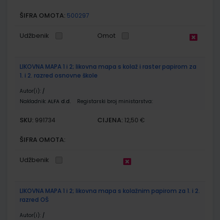
ŠIFRA OMOTA:
500297
Udžbenik
Omot
LIKOVNA MAPA 1 i 2; likovna mapa s kolaž i raster papirom za
1. i 2. razred osnovne škole
Autor(i):
/
Nakladnik:
ALFA d.d.
Registarski broj ministarstva:
SKU:
CIJENA:
991734
12,50 €
ŠIFRA OMOTA:
Udžbenik
LIKOVNA MAPA 1 i 2; likovna mapa s kolažnim papirom za 1. i 2.
razred OŠ
Autor(i):
/