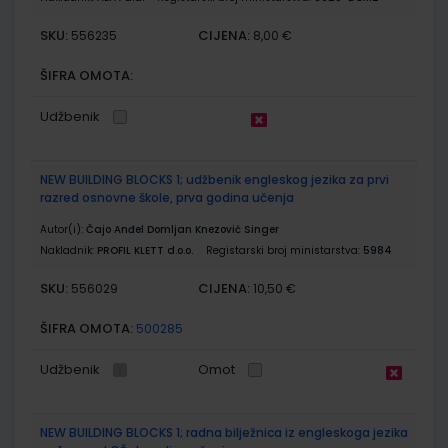
SKU:
CIJENA:
556235
8,00 €
ŠIFRA OMOTA:
Udžbenik
NEW BUILDING BLOCKS 1; udžbenik engleskog jezika za prvi
razred osnovne škole, prva godina učenja
Autor(i):
Čajo Anđel Domljan Knezović Singer
Nakladnik:
PROFIL KLETT d.o.o.
Registarski broj ministarstva:
5984
SKU:
CIJENA:
556029
10,50 €
ŠIFRA OMOTA:
500285
Udžbenik
Omot
NEW BUILDING BLOCKS 1; radna bilježnica iz engleskoga jezika