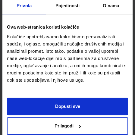
Privola
Pojedinosti
O nama
Autor(i):
Blaženka Rihter Karmen Toić Dlačić
Nakladnik:
ALFA d.d.
Registarski broj ministarstva:
6537
SKU:
CIJENA:
567000
10,80 €
Ova web-stranica koristi kolačiće
Kolačiće upotrebljavamo kako bismo personalizirali
ŠIFRA OMOTA:
500160
sadržaj i oglase, omogućili značajke društvenih medija i
Udžbenik
Omot
analizirali promet. Isto tako, podatke o vašoj upotrebi
naše web-lokacije dijelimo s partnerima za društvene
medije, oglašavanje i analizu, a oni ih mogu kombinirati s
MOJA DOMENA 1; radna bilježnica iz informatike za prvi
drugim podacima koje ste im pružili ili koje su prikupili
razred osnovne škole
dok ste upotrebljavali njihove usluge.
Autor(i):
Blaženka Rihter Karmen Toić Dlačić
Nakladnik:
ALFA d.d.
Registarski broj ministarstva:
6537-DOM
SKU:
CIJENA:
567001
9,50 €
Dopusti sve
ŠIFRA OMOTA:
500160
Prilagodi
Udžbenik
Omot