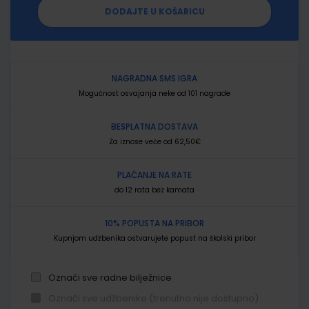
DODAJTE U KOŠARICU
NAGRADNA SMS IGRA
Mogućnost osvajanja neke od 101 nagrade
BESPLATNA DOSTAVA
Za iznose veće od 62,50€
PLAĆANJE NA RATE
do 12 rata bez kamata
10% POPUSTA NA PRIBOR
Kupnjom udžbenika ostvarujete popust na školski pribor
Označi sve radne bilježnice
Označi sve udžbenike (trenutno nije dostupno)