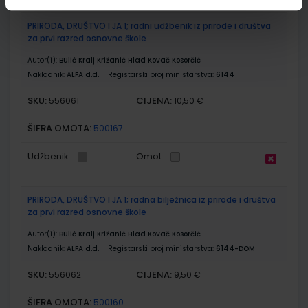
PRIRODA, DRUŠTVO I JA 1; radni udžbenik iz prirode i društva
za prvi razred osnovne škole
Autor(i):
Bulić Kralj Križanić Hlad Kovač Kosorčić
Nakladnik:
ALFA d.d.
Registarski broj ministarstva:
6144
SKU:
CIJENA:
556061
10,50 €
ŠIFRA OMOTA:
500167
Udžbenik
Omot
PRIRODA, DRUŠTVO I JA 1; radna bilježnica iz prirode i društva
za prvi razred osnovne škole
Autor(i):
Bulić Kralj Križanić Hlad Kovač Kosorčić
Nakladnik:
ALFA d.d.
Registarski broj ministarstva:
6144-DOM
SKU:
CIJENA:
556062
9,50 €
ŠIFRA OMOTA:
500160