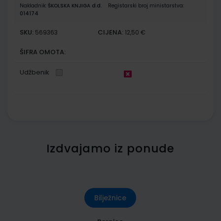
Nakladnik:
ŠKOLSKA KNJIGA d.d.
Registarski broj ministarstva:
014174
SKU:
CIJENA:
569363
12,50 €
ŠIFRA OMOTA:
Udžbenik
Izdvajamo iz ponude
Bilježnice