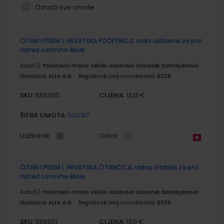
Označi sve omote
Grupirani
ČITAM I PIŠEM 1, HRVATSKA POČETNICA; radni udžbenik za prvi
proizvodi
razred osnovne škole
Autor(i):
Pavličević-Franić Velički Aladrović Slovaček Domišljanović
Nakladnik:
ALFA d.d.
Registarski broj ministarstva:
6028
SKU:
CIJENA:
556000
13,13 €
ŠIFRA OMOTA:
500167
Udžbenik
Omot
ČITAM I PIŠEM 1, HRVATSKA ČITANČICA; radna čitanka za prvi
razred osnovne škole
Autor(i):
Pavličević-Franić Velički Aladrović Slovaček Domišljanović
Nakladnik:
ALFA d.d.
Registarski broj ministarstva:
6029
SKU:
CIJENA:
556001
13,11 €