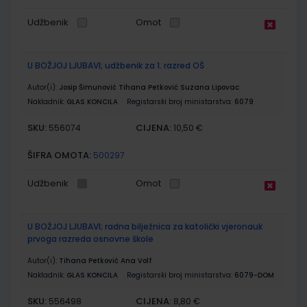
Udžbenik
Omot
U BOŽJOJ LJUBAVI; udžbenik za 1. razred OŠ
Autor(i):
Josip Šimunović Tihana Petković Suzana Lipovac
Nakladnik:
GLAS KONCILA
Registarski broj ministarstva:
6079
SKU:
CIJENA:
556074
10,50 €
ŠIFRA OMOTA:
500297
Udžbenik
Omot
U BOŽJOJ LJUBAVI; radna bilježnica za katolički vjeronauk
prvoga razreda osnovne škole
Autor(i):
Tihana Petković Ana Volf
Nakladnik:
GLAS KONCILA
Registarski broj ministarstva:
6079-DOM
SKU:
CIJENA:
556498
8,80 €