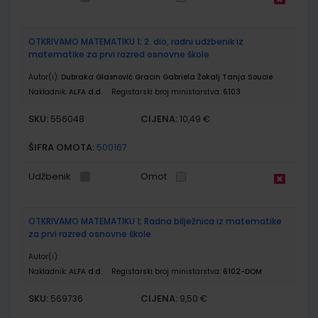
OTKRIVAMO MATEMATIKU 1; 2. dio, radni udžbenik iz
matematike za prvi razred osnovne škole
Autor(i):
Dubraka Glasnović Gracin Gabriela Žokalj Tanja Soucie
Nakladnik:
ALFA d.d.
Registarski broj ministarstva:
6103
SKU:
CIJENA:
556048
10,49 €
ŠIFRA OMOTA:
500167
Udžbenik
Omot
OTKRIVAMO MATEMATIKU 1; Radna bilježnica iz matematike
za prvi razred osnovne škole
Autor(i):
Nakladnik:
ALFA d.d.
Registarski broj ministarstva:
6102-DOM
SKU:
CIJENA:
569736
9,50 €