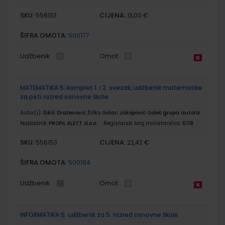
SKU:
CIJENA:
556133
13,00 €
ŠIFRA OMOTA:
500177
Udžbenik
Omot
MATEMATIKA 5; komplet 1. i 2. svezak, udžbenik matematike
za peti razred osnovne škole
Autor(i):
Šikić Draženović Žitko Golac Jakopović Goleš grupa autora
Nakladnik:
PROFIL KLETT d.o.o.
Registarski broj ministarstva:
6118
SKU:
CIJENA:
556153
22,42 €
ŠIFRA OMOTA:
500164
Udžbenik
Omot
INFORMATIKA 5; udžbenik za 5. razred osnovne škole