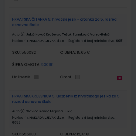
Grupirani
HRVATSKA ČITANKA 5; hrvatski jezik - čitanka za 5. razred
proizvodi
osnovne škole
Autor(i):
Jukić Kovač Kraševac Težak Tunuković Valec-Rebić
Nakladnik:
NAKLADA LJEVAK d.o.o.
Registarski broj ministarstva:
6051
SKU:
CIJENA:
556082
15,65 €
ŠIFRA OMOTA:
500161
Udžbenik
Omot
HRVATSKA KRIJESNICA 5; udžbenik iz hrvatskoga jezika za 5.
razred osnovne škole
Autor(i):
Slavica Kovač Mirjana Jukić
Nakladnik:
NAKLADA LJEVAK d.o.o.
Registarski broj ministarstva:
6052
SKU:
CIJENA:
556083
12,37 €