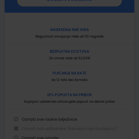
NAGRADNA SMS IGRA
Mogućnost osvajanja neke od 101 nagrade
BESPLATNA DOSTAVA
Za iznose veće od 62,50€
PLAĆANJE NA RATE
do 12 rata bez kamata
10% POPUSTA NA PRIBOR
Kupnjom udžbenika ostvarujete popust na školski pribor
Označi sve radne bilježnice
Označi sve udžbenike (trenutno nije dostupno)
Označi sve omote