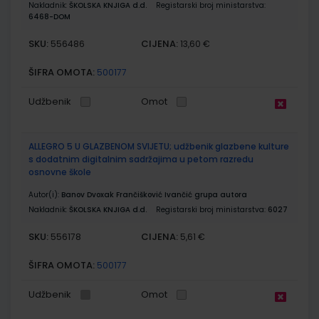
Nakladnik:
ŠKOLSKA KNJIGA d.d.
Registarski broj ministarstva:
6468-DOM
SKU:
CIJENA:
556486
13,60 €
ŠIFRA OMOTA:
500177
Udžbenik
Omot
ALLEGRO 5 U GLAZBENOM SVIJETU; udžbenik glazbene kulture
s dodatnim digitalnim sadržajima u petom razredu
osnovne škole
Autor(i):
Banov Dvoxak Frančišković Ivančić grupa autora
Nakladnik:
ŠKOLSKA KNJIGA d.d.
Registarski broj ministarstva:
6027
SKU:
CIJENA:
556178
5,61 €
ŠIFRA OMOTA:
500177
Udžbenik
Omot