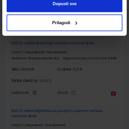
SKU:
CIJENA:
556521
12,00 €
Dopusti sve
ŠIFRA OMOTA:
Prilagodi
Udžbenik
KLIO 5; udžbenik petoga razreda osnovne škole
Autor(i):
Sonja Bančić Tina Matanić
Nakladnik:
ŠKOLSKA KNJIGA d.d.
Registarski broj ministarstva:
6468
SKU:
CIJENA:
556468
11,21 €
ŠIFRA OMOTA:
500431
Udžbenik
Omot
KLIO 5; radna bilježnica za povijest u petom razredu
osnovne škole
Autor(i):
Sonja Banić Tina Matanić