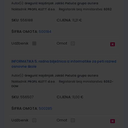
Autor(i):
Gregurić Hajdinjak Jakšić Počuča grupa autora
Nakladnik:
PROFIL KLETT d.o.o.
Registarski broj ministarstva:
6062
SKU:
CIJENA:
556188
11,21 €
ŠIFRA OMOTA:
500184
Udžbenik
Omot
INFORMATIKA 5; radna bilježnica iz informatike za peti razred
osnovne škole
Autor(i):
Gregurić Hajdinjak Jakšić Počuča grupa autora
Nakladnik:
PROFIL KLETT d.o.o.
Registarski broj ministarstva:
6062-
DOM
SKU:
CIJENA:
556507
11,00 €
ŠIFRA OMOTA:
500285
Udžbenik
Omot