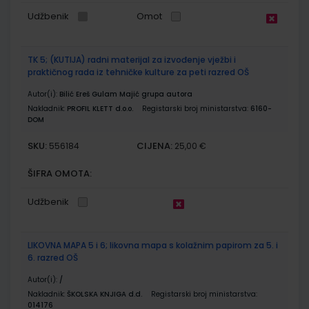
Udžbenik
Omot
TK 5; (KUTIJA) radni materijal za izvođenje vježbi i
praktičnog rada iz tehničke kulture za peti razred OŠ
Autor(i):
Bilić Ereš Gulam Majić grupa autora
Nakladnik:
PROFIL KLETT d.o.o.
Registarski broj ministarstva:
6160-
DOM
SKU:
CIJENA:
556184
25,00 €
ŠIFRA OMOTA:
Udžbenik
LIKOVNA MAPA 5 i 6; likovna mapa s kolažnim papirom za 5. i
6. razred OŠ
Autor(i):
/
Nakladnik:
ŠKOLSKA KNJIGA d.d.
Registarski broj ministarstva:
014176