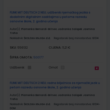
FLINK MIT DEUTSCH 2 NEU; udžbenik njemačkog jezika s
dodatnim digitalnim sadržajima u petome razredu
osnovne škole, 2. godina učenja
Autor(i):
Plamenka Bernardi-Britvec Jadranka Salopek Jasmina
Troha
Nakladnik:
ŠKOLSKA KNJIGA d.d.
Registarski broj ministarstva:
6134
SKU:
CIJENA:
556132
11,21 €
ŠIFRA OMOTA:
500177
Udžbenik
Omot
FLINK MIT DEUTSCH 2 NEU; radna bilježnica za njemački jezik u
petom razredu osnovne škole, 2. godina učenja
Autor(i):
Plamenka Bernardi-Britvec Jadranka Salopek Jasmina
Troha
Nakladnik:
ŠKOLSKA KNJIGA d.d.
Registarski broj ministarstva:
6134-
DOM