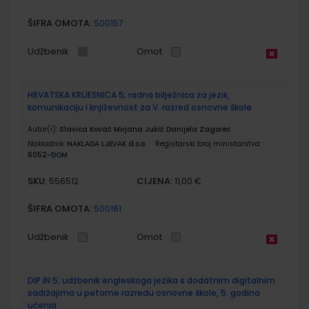
ŠIFRA OMOTA:
500157
Udžbenik
Omot
HRVATSKA KRIJESNICA 5; radna bilježnica za jezik,
komunikaciju i književnost za V. razred osnovne škole
Autor(i):
Slavica Kovač Mirjana Jukić Danijela Zagorec
Nakladnik:
NAKLADA LJEVAK d.o.o.
Registarski broj ministarstva:
6052-DOM
SKU:
CIJENA:
556512
11,00 €
ŠIFRA OMOTA:
500161
Udžbenik
Omot
DIP IN 5; udžbenik engleskoga jezika s dodatnim digitalnim
sadržajima u petome razredu osnovne škole, 5. godina
učenja