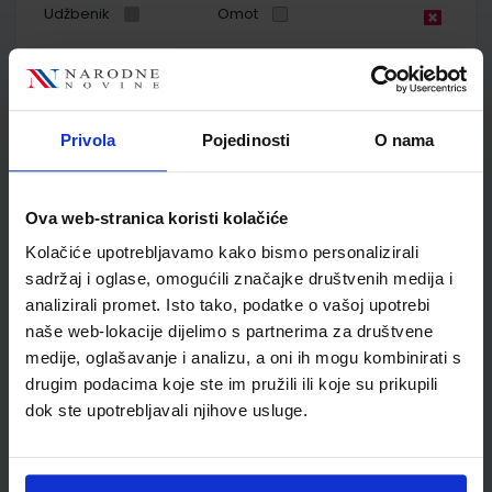
Udžbenik
Omot
GEA 1; radna bilježnica za geografiju u petom razredu
osnovne škole
Autor(i):
Danijel Orešić Igor Tišma Ružica Vuk Alenka Bujan
Privola
Pojedinosti
O nama
Nakladnik:
ŠKOLSKA KNJIGA d.d.
Registarski broj ministarstva:
6018-
DOM
Ova web-stranica koristi kolačiće
SKU:
CIJENA:
556173
13,60 €
Kolačiće upotrebljavamo kako bismo personalizirali
ŠIFRA OMOTA:
500170
sadržaj i oglase, omogućili značajke društvenih medija i
analizirali promet. Isto tako, podatke o vašoj upotrebi
Udžbenik
Omot
naše web-lokacije dijelimo s partnerima za društvene
medije, oglašavanje i analizu, a oni ih mogu kombinirati s
GEA 1; nastavni listići za samovrednovanje i razumijevanje
drugim podacima koje ste im pružili ili koje su prikupili
geografskih vještina
dok ste upotrebljavali njihove usluge.
Autor(i):
Goran Dragičević
Nakladnik:
ŠKOLSKA KNJIGA d.d.
Registarski broj ministarstva: