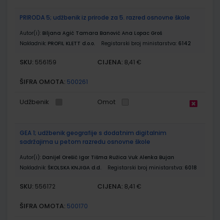
PRIRODA 5; udžbenik iz prirode za 5. razred osnovne škole
Autor(i):
Biljana Agić Tamara Banović Ana Lopac Groš
Nakladnik:
PROFIL KLETT d.o.o.
Registarski broj ministarstva:
6142
SKU:
CIJENA:
556159
8,41 €
ŠIFRA OMOTA:
500261
Udžbenik
Omot
GEA 1; udžbenik geografije s dodatnim digitalnim
sadržajima u petom razredu osnovne škole
Autor(i):
Danijel Orešić Igor Tišma Ružica Vuk Alenka Bujan
Nakladnik:
ŠKOLSKA KNJIGA d.d.
Registarski broj ministarstva:
6018
SKU:
CIJENA:
556172
8,41 €
ŠIFRA OMOTA:
500170