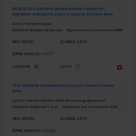
MOJE BOJE 5; udžbenik likovne kulture s dodatnim
digitalnim sadržajima u petom razredu osnovne škole
Autor(i):
Miroslav Huzjak
Nakladnik:
ŠKOLSKA KNJIGA d.d.
Registarski broj ministarstva:
6096
SKU:
CIJENA:
556181
5,61 €
ŠIFRA OMOTA:
500177
Udžbenik
Omot
TK 5; udžbenik tehničke kulture za peti razred osnovne
škole
Autor(i):
Vinković Zakanji Valčić Šimunović grupa autora
Nakladnik:
PROFIL KLETT d.o.o.
Registarski broj ministarstva:
6160
SKU:
CIJENA:
556183
5,61 €
ŠIFRA OMOTA:
500285