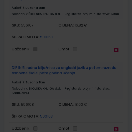
Autor(i):
Suzana Ban
Nakladnik:
ŠKOLSKA KNJIGA d.d.
Registarski broj ministarstva:
5988
SKU:
CIJENA:
556107
16,82 €
ŠIFRA OMOTA:
500163
Udžbenik
Omot
DIP IN 5; radna bilježnica za engleski jezik u petom razredu
osnovne škole, peta godina učenja
Autor(i):
Suzana Ban
Nakladnik:
ŠKOLSKA KNJIGA d.d.
Registarski broj ministarstva:
5988-DOM
SKU:
CIJENA:
556108
13,00 €
ŠIFRA OMOTA:
500163
Udžbenik
Omot