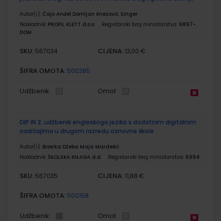
Autor(i):
Čajo Anđel Domljan Knezović Singer
Nakladnik:
PROFIL KLETT d.o.o.
Registarski broj ministarstva:
6897-
DOM
SKU:
CIJENA:
567034
13,00 €
ŠIFRA OMOTA:
500285
Udžbenik
Omot
DIP IN 2; udžbenik engleskoga jezika s dodatnim digitalnim
sadržajima u drugom razredu osnovne škole
Autor(i):
Biserka Džeba Maja Mardešić
Nakladnik:
ŠKOLSKA KNJIGA d.d.
Registarski broj ministarstva:
6994
SKU:
CIJENA:
567035
11,88 €
ŠIFRA OMOTA:
500158
Udžbenik
Omot