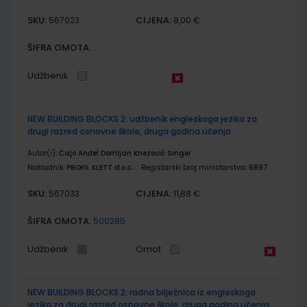
SKU:
CIJENA:
567023
8,00 €
ŠIFRA OMOTA:
Udžbenik
NEW BUILDING BLOCKS 2; udžbenik engleskoga jezika za
drugi razred osnovne škole, druga godina učenja
Autor(i):
Čajo Anđel Domljan Knezović Singer
Nakladnik:
PROFIL KLETT d.o.o.
Registarski broj ministarstva:
6897
SKU:
CIJENA:
567033
11,88 €
ŠIFRA OMOTA:
500285
Udžbenik
Omot
NEW BUILDING BLOCKS 2; radna bilježnica iz engleskoga
jezika za drugi razred osnovne škole, druga godina učenja