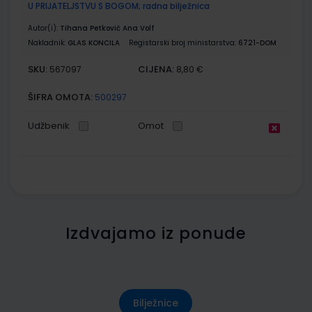
U PRIJATELJSTVU S BOGOM; radna bilježnica
Autor(i):
Tihana Petković Ana Volf
Nakladnik:
GLAS KONCILA
Registarski broj ministarstva:
6721-DOM
SKU:
CIJENA:
567097
8,80 €
ŠIFRA OMOTA:
500297
Udžbenik
Omot
Izdvajamo iz ponude
Bilježnice