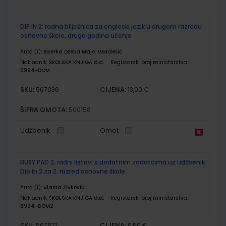
DIP IN 2; radna bilježnica za engleski jezik u drugom razredu
osnovne škole, druga godina učenja
Autor(i):
Biserka Džeba Maja Mardešić
Nakladnik:
ŠKOLSKA KNJIGA d.d.
Registarski broj ministarstva:
6994-DOM
SKU:
CIJENA:
567036
13,00 €
ŠIFRA OMOTA:
500158
Udžbenik
Omot
BUSY PAD 2; radni listovi s dodatnim zadatcima uz udžbenik
Dip in 2 za 2. razred osnovne škole
Autor(i):
Vlasta Živković
Nakladnik:
ŠKOLSKA KNJIGA d.d.
Registarski broj ministarstva:
6994-DOM2
SKU:
CIJENA:
567871
9,50 €