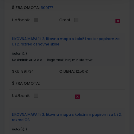
ŠIFRA OMOTA:
500177
Udžbenik
Omot
LIKOVNA MAPA 1 i 2; likovna mapa s kolaž i raster papirom za
1. i 2. razred osnovne škole
Autor(i):
/
Nakladnik:
ALFA d.d.
Registarski broj ministarstva:
SKU:
CIJENA:
991734
12,50 €
ŠIFRA OMOTA:
Udžbenik
LIKOVNA MAPA 1 i 2; likovna mapa s kolažnim papirom za 1. i 2.
razred OŠ
Autor(i):
/