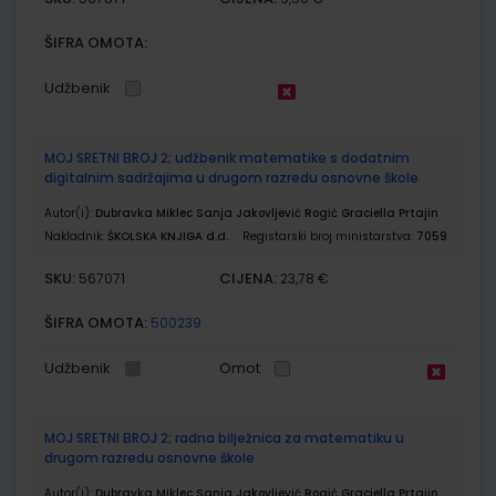
ŠIFRA OMOTA:
Udžbenik
MOJ SRETNI BROJ 2; udžbenik matematike s dodatnim
digitalnim sadržajima u drugom razredu osnovne škole
Autor(i):
Dubravka Miklec Sanja Jakovljević Rogić Graciella Prtajin
Nakladnik:
ŠKOLSKA KNJIGA d.d.
Registarski broj ministarstva:
7059
SKU:
CIJENA:
567071
23,78 €
ŠIFRA OMOTA:
500239
Udžbenik
Omot
MOJ SRETNI BROJ 2; radna bilježnica za matematiku u
drugom razredu osnovne škole
Autor(i):
Dubravka Miklec Sanja Jakovljević Rogić Graciella Prtajin