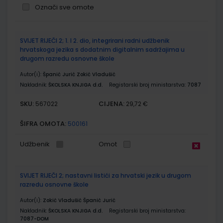
Označi sve omote
Grupirani
SVIJET RIJEČI 2; 1. I 2. dio, integrirani radni udžbenik
proizvodi
hrvatskoga jezika s dodatnim digitalnim sadržajima u
drugom razredu osnovne škole
Autor(i):
Španić Jurić Zokić Vladušić
Nakladnik:
ŠKOLSKA KNJIGA d.d.
Registarski broj ministarstva:
7087
SKU:
CIJENA:
567022
29,72 €
ŠIFRA OMOTA:
500161
Udžbenik
Omot
SVIJET RIJEČI 2; nastavni listići za hrvatski jezik u drugom
razredu osnovne škole
Autor(i):
Zokić Vladušić Španić Jurić
Nakladnik:
ŠKOLSKA KNJIGA d.d.
Registarski broj ministarstva:
7087-DOM