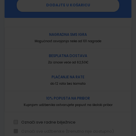
DODAJTE U KOŠARICU
NAGRADNA SMS IGRA
Mogućnost osvajanja neke od 101 nagrade
BESPLATNA DOSTAVA
Za iznose veće od 62,50€
PLAĆANJE NA RATE
do 12 rata bez kamata
10% POPUSTA NA PRIBOR
Kupnjom udžbenika ostvarujete popust na školski pribor
Označi sve radne bilježnice
Označi sve udžbenike (trenutno nije dostupno)