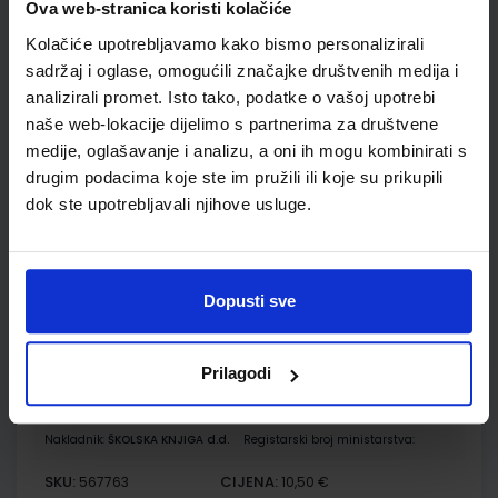
Ova web-stranica koristi kolačiće
MOJ SRETNI BROJ 2; nastavni listići za matematiku u
Kolačiće upotrebljavamo kako bismo personalizirali
drugome razredu osnovne škole
sadržaj i oglase, omogućili značajke društvenih medija i
analizirali promet. Isto tako, podatke o vašoj upotrebi
Autor(i):
Sanja Jakovljević Rogić Dubravka Miklec Graciella Prtajin
Nakladnik:
ŠKOLSKA KNJIGA d.d.
Registarski broj ministarstva:
naše web-lokacije dijelimo s partnerima za društvene
7059-DOM3
medije, oglašavanje i analizu, a oni ih mogu kombinirati s
drugim podacima koje ste im pružili ili koje su prikupili
SKU:
CIJENA:
567074
9,50 €
dok ste upotrebljavali njihove usluge.
ŠIFRA OMOTA:
Udžbenik
Dopusti sve
RAZIGRANI ZVUCI 2; radni udžbenik glazbene kulture s
dodatnim digitalnim sadržajima u drugom razredu
Prilagodi
osnovne škole
Autor(i):
Vladimir Jandrašek Jelena Ivaci
Nakladnik:
ŠKOLSKA KNJIGA d.d.
Registarski broj ministarstva:
SKU:
CIJENA:
567763
10,50 €