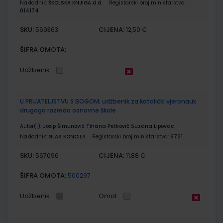
Nakladnik:
ŠKOLSKA KNJIGA d.d.
Registarski broj ministarstva:
014174
SKU:
CIJENA:
569363
12,50 €
ŠIFRA OMOTA:
Udžbenik
U PRIJATELJSTVU S BOGOM; udžbenik za katolički vjeronauk
drugoga razreda osnovne škole
Autor(i):
Josip Šimunović Tihana Petković Suzana Lipovac
Nakladnik:
GLAS KONCILA
Registarski broj ministarstva:
6721
SKU:
CIJENA:
567096
11,88 €
ŠIFRA OMOTA:
500297
Udžbenik
Omot