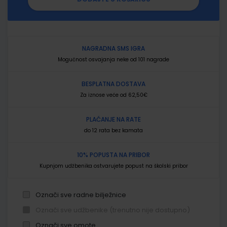
NAGRADNA SMS IGRA
Mogućnost osvajanja neke od 101 nagrade
BESPLATNA DOSTAVA
Za iznose veće od 62,50€
PLAĆANJE NA RATE
do 12 rata bez kamata
10% POPUSTA NA PRIBOR
Kupnjom udžbenika ostvarujete popust na školski pribor
Označi sve radne bilježnice
Označi sve udžbenike (trenutno nije dostupno)
Označi sve omote