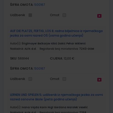
ŠIFRA OMOTA:
500167
Udžbenik
Omot
AUF DIE PLATZE, FERTIG, LOS 8; radna bilježnica iz njemačkoga
jezika za osmi razred OŠ (osma godina učenja)
Autor(i):
Štiglmayer Bočkarjov Kikić Dakić Pehar Miklenić
Nakladnik:
ALFA d.d.
Registarski broj ministarstva:
7243-DOM
SKU:
CIJENA:
569144
12,00 €
ŠIFRA OMOTA:
500167
Udžbenik
Omot
LERNEN UND SPIELEN 5; udžbenik iz njemačkoga jezika za osmi
razred osnovne škole (peta godina učenja)
Autor(i):
Ivana Vajda Karin Nigl Gordana Matolek Veselić
Nakladnik:
ALFA d.d.
Registarski broj ministarstva:
7258