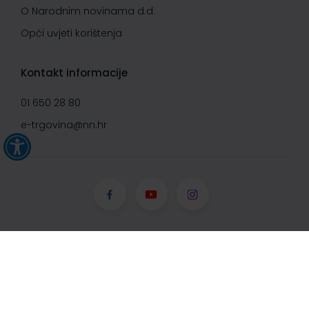
O Narodnim novinama d.d.
Opći uvjeti korištenja
Kontakt informacije
01 650 28 80
e-trgovina@nn.hr