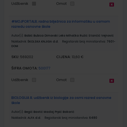
Udžbenik
Omot
#MOJPORTAL8; radna bilježnica za informatiku u osmom
razredu osnovne škole
Autor(i):
Babić Bubica Dimovski Leko Mihočka Ružić Stančić Vejnović
Nakladnik:
ŠKOLSKA KNJIGA d.d.
Registarski broj ministarstva:
7601-
DOM
SKU:
CIJENA:
569202
13,60 €
ŠIFRA OMOTA:
500177
Udžbenik
Omot
BIOLOGIJA 8; udžbenik iz biologije za osmi razred osnovne
škole
Autor(i):
Begić Bastić Madaj Prpić Bakarić
Nakladnik:
ALFA d.d.
Registarski broj ministarstva:
6480