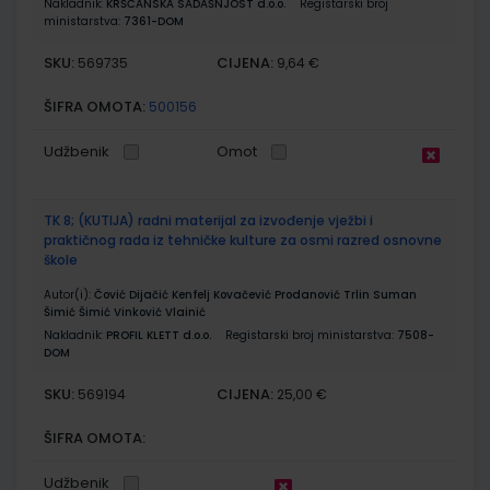
Nakladnik:
KRŠĆANSKA SADAŠNJOST d.o.o.
Registarski broj
ministarstva:
7361-DOM
SKU:
CIJENA:
569735
9,64 €
ŠIFRA OMOTA:
500156
Udžbenik
Omot
TK 8; (KUTIJA) radni materijal za izvođenje vježbi i
praktičnog rada iz tehničke kulture za osmi razred osnovne
škole
Autor(i):
Čović Dijačić Kenfelj Kovačević Prodanović Trlin Suman
Šimić Šimić Vinković Vlainić
Nakladnik:
PROFIL KLETT d.o.o.
Registarski broj ministarstva:
7508-
DOM
SKU:
CIJENA:
569194
25,00 €
ŠIFRA OMOTA:
Udžbenik