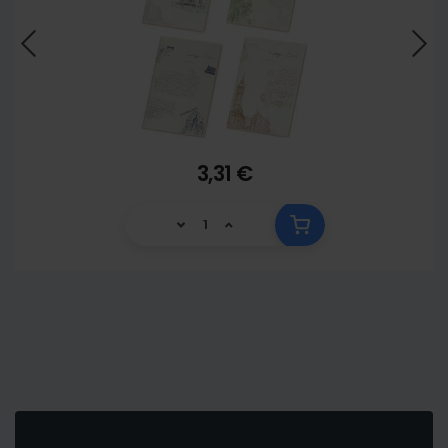
3,31 €