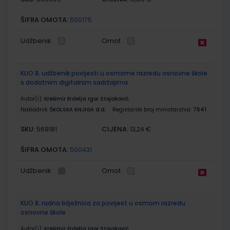
ŠIFRA OMOTA:
500175
Udžbenik
Omot
KLIO 8; udžbenik povijesti u osmome razredu osnovne škole
s dodatnim digitalnim sadržajima
Autor(i):
Krešimir Erdelja Igor Stojaković
Nakladnik:
ŠKOLSKA KNJIGA d.d.
Registarski broj ministarstva:
7641
SKU:
CIJENA:
569181
13,24 €
ŠIFRA OMOTA:
500431
Udžbenik
Omot
KLIO 8; radna bilježnica za povijest u osmom razredu
osnovne škole
Autor(i):
Krešimir Erdelja Igor Stojaković