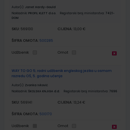
Autor(i):
Janet Hardy-Gould
Nakladnik:
PROFIL KLETT d.o.o.
Registarski broj ministarstva:
7421-
DOM
SKU:
CIJENA:
569130
13,00 €
ŠIFRA OMOTA:
500285
Udžbenik
Omot
WAY TO GO 5; radni udžbenik engleskog jezika u osmom
razredu OŠ, 5. godina učenja
Autor(i):
Zvonka Ivković
Nakladnik:
ŠKOLSKA KNJIGA d.d.
Registarski broj ministarstva:
7696
SKU:
CIJENA:
569141
13,24 €
ŠIFRA OMOTA:
500170
Udžbenik
Omot