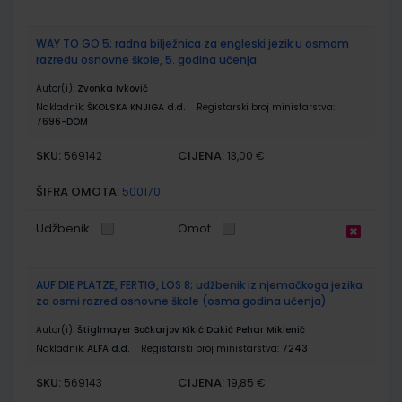
WAY TO GO 5; radna bilježnica za engleski jezik u osmom
razredu osnovne škole, 5. godina učenja
Autor(i):
Zvonka Ivković
Nakladnik:
ŠKOLSKA KNJIGA d.d.
Registarski broj ministarstva:
7696-DOM
SKU:
CIJENA:
569142
13,00 €
ŠIFRA OMOTA:
500170
Udžbenik
Omot
AUF DIE PLATZE, FERTIG, LOS 8; udžbenik iz njemačkoga jezika
za osmi razred osnovne škole (osma godina učenja)
Autor(i):
Štiglmayer Bočkarjov Kikić Dakić Pehar Miklenić
Nakladnik:
ALFA d.d.
Registarski broj ministarstva:
7243
SKU:
CIJENA:
569143
19,85 €