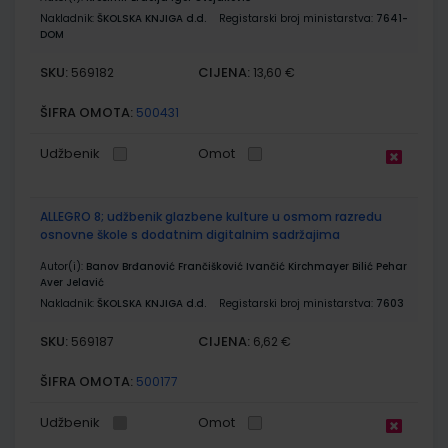
Nakladnik:
ŠKOLSKA KNJIGA d.d.
Registarski broj ministarstva:
7641-
DOM
SKU:
CIJENA:
569182
13,60 €
ŠIFRA OMOTA:
500431
Udžbenik
Omot
ALLEGRO 8; udžbenik glazbene kulture u osmom razredu
osnovne škole s dodatnim digitalnim sadržajima
Autor(i):
Banov Brđanović Frančišković Ivančić Kirchmayer Bilić Pehar
Aver Jelavić
Nakladnik:
ŠKOLSKA KNJIGA d.d.
Registarski broj ministarstva:
7603
SKU:
CIJENA:
569187
6,62 €
ŠIFRA OMOTA:
500177
Udžbenik
Omot