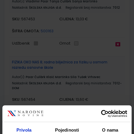
Autor(i):
Vladimir Paar Tanja Ćulibrk Sanja Martinko
Nakladnik:
ŠKOLSKA KNJIGA d.d.
Registarski broj ministarstva:
7012
SKU:
CIJENA:
567453
13,03 €
ŠIFRA OMOTA:
500163
Udžbenik
Omot
FIZIKA OKO NAS 8; radna bilježnica za fiziku u osmom
razredu osnovne škole
Autor(i):
Paar Ćulibrk Klaić Martinko Sila Tušek Vrhovec
Nakladnik:
ŠKOLSKA KNJIGA d.d.
Registarski broj ministarstva:
7012-
DOM
SKU:
CIJENA:
567454
13,60 €
ŠIFRA OMOTA:
500163
Udžbenik
Omot
Privola
Pojedinosti
O nama