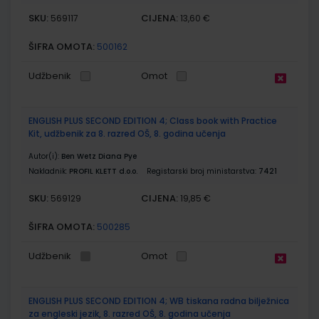
SKU:
CIJENA:
569117
13,60 €
ŠIFRA OMOTA:
500162
Udžbenik
Omot
ENGLISH PLUS SECOND EDITION 4; Class book with Practice
Kit, udžbenik za 8. razred OŠ, 8. godina učenja
Autor(i):
Ben Wetz Diana Pye
Nakladnik:
PROFIL KLETT d.o.o.
Registarski broj ministarstva:
7421
SKU:
CIJENA:
569129
19,85 €
ŠIFRA OMOTA:
500285
Udžbenik
Omot
ENGLISH PLUS SECOND EDITION 4; WB tiskana radna bilježnica
za engleski jezik, 8. razred OŠ, 8. godina učenja