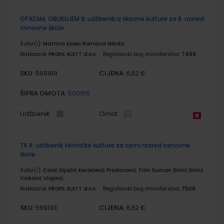
OPAŽAM, OBLIKUJEM 8; udžbenik iz likovne kulture za 8. razred
osnovne škole
Autor(i):
Martina Kosec Romana Nikolić
Nakladnik:
PROFIL KLETT d.o.o.
Registarski broj ministarstva:
7499
SKU:
CIJENA:
569189
6,62 €
ŠIFRA OMOTA:
500166
Udžbenik
Omot
TK 8; udžbenik tehničke kulture za osmi razred osnovne
škole
Autor(i):
Čović Dijačić Kovačević Prodanović Trlin Suman Šimić Šimić
Vinković Vlajinić
Nakladnik:
PROFIL KLETT d.o.o.
Registarski broj ministarstva:
7508
SKU:
CIJENA:
569193
6,62 €