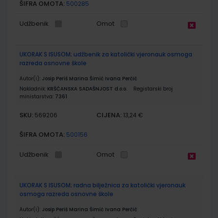
ŠIFRA OMOTA:
500285
Udžbenik
Omot
UKORAK S ISUSOM; udžbenik za katolički vjeronauk osmoga
razreda osnovne škole
Autor(i):
Josip Periš Marina Šimić Ivana Perčić
Nakladnik:
KRŠĆANSKA SADAŠNJOST d.o.o.
Registarski broj
ministarstva:
7361
SKU:
CIJENA:
569206
13,24 €
ŠIFRA OMOTA:
500156
Udžbenik
Omot
UKORAK S ISUSOM; radna bilježnica za katolički vjeronauk
osmoga razreda osnovne škole
Autor(i):
Josip Periš Marina Šimić Ivana Perčić