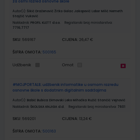
za osmi razred osnovne škole
Autor(i):
Šikić Draženović Žitko Golac Jakopović Lobor Milić Nemeth
Stajčić Vuković
Nakladnik:
PROFIL KLETT d.o.o.
Registarski broj ministarstva:
7716;7717
SKU:
CIJENA:
569167
26,47 €
ŠIFRA OMOTA:
500165
Udžbenik
Omot
#MOJPORTAL8; udžbenik informatike u osmom razredu
osnovne škole s dodatnim digitalnim sadržajima
Autor(i):
Babić Bubica Dimovski Leko Mihočka Ružić Stančić Vejnović
Nakladnik:
ŠKOLSKA KNJIGA d.d.
Registarski broj ministarstva:
7601
SKU:
CIJENA:
569201
13,24 €
ŠIFRA OMOTA:
500163