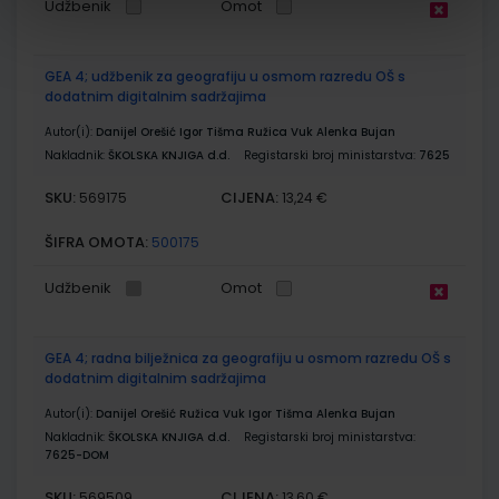
Udžbenik
Omot
GEA 4; udžbenik za geografiju u osmom razredu OŠ s
dodatnim digitalnim sadržajima
Autor(i):
Danijel Orešić Igor Tišma Ružica Vuk Alenka Bujan
Nakladnik:
ŠKOLSKA KNJIGA d.d.
Registarski broj ministarstva:
7625
SKU:
CIJENA:
569175
13,24 €
ŠIFRA OMOTA:
500175
Udžbenik
Omot
GEA 4; radna bilježnica za geografiju u osmom razredu OŠ s
dodatnim digitalnim sadržajima
Autor(i):
Danijel Orešić Ružica Vuk Igor Tišma Alenka Bujan
Nakladnik:
ŠKOLSKA KNJIGA d.d.
Registarski broj ministarstva:
7625-DOM
SKU:
CIJENA:
569509
13,60 €