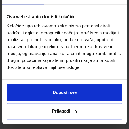
KEMIJA 8; udžbenik iz kemije za osmi razred osnovne škole
Ova web-stranica koristi kolačiće
Autor(i):
Mamić Mrvoš Sermek Peradinović Ribarić
Nakladnik:
ALFA d.d.
Registarski broj ministarstva:
6511
Kolačiće upotrebljavamo kako bismo personalizirali
sadržaj i oglase, omogućili značajke društvenih medija i
SKU:
CIJENA:
567459
13,03 €
analizirali promet. Isto tako, podatke o vašoj upotrebi
ŠIFRA OMOTA:
500160
naše web-lokacije dijelimo s partnerima za društvene
medije, oglašavanje i analizu, a oni ih mogu kombinirati s
Udžbenik
Omot
drugim podacima koje ste im pružili ili koje su prikupili
dok ste upotrebljavali njihove usluge.
KEMIJA 8; radna bilježnica iz kemije za osmi razred osnovne
škole
Autor(i):
Mamić Mrvoš Sermek Peradinović Ribarić
Dopusti sve
Nakladnik:
ALFA d.d.
Registarski broj ministarstva:
6511-DOM
SKU:
CIJENA:
567460
12,00 €
Prilagodi
ŠIFRA OMOTA:
500167