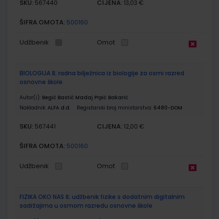
SKU:
CIJENA:
567440
13,03 €
ŠIFRA OMOTA:
500160
Udžbenik
Omot
BIOLOGIJA 8; radna bilježnica iz biologije za osmi razred
osnovne škole
Autor(i):
Begić Bastić Madaj Prpić Bakarić
Nakladnik:
ALFA d.d.
Registarski broj ministarstva:
6480-DOM
SKU:
CIJENA:
567441
12,00 €
ŠIFRA OMOTA:
500160
Udžbenik
Omot
FIZIKA OKO NAS 8; udžbenik fizike s dodatnim digitalnim
sadržajima u osmom razredu osnovne škole