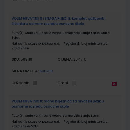
Grupirani
VOLIM HRVATSKI 8 i SNAGA RIJEČI 8; komplet udžbenik i
proizvodi
čitanka u osmom razredu osnovne škole
Autor(i):
Anđelka Rihtarić Vesna Samardžić Sanja Latin; Anita
Šojat
Nakladnik:
ŠKOLSKA KNJIGA d.d.
Registarski broj ministarstva:
7693;7694
SKU:
CIJENA:
569116
26,47 €
ŠIFRA OMOTA:
500239
Udžbenik
Omot
VOLIM HRVATSKI 8; radna bilježnica za hrvatski jezik u
osmome razredu osnovne škole
Autor(i):
Anđelka Rihtarić Vesna Samardžić Sanja Latin
Nakladnik:
ŠKOLSKA KNJIGA d.d.
Registarski broj ministarstva:
7693;7694-DOM