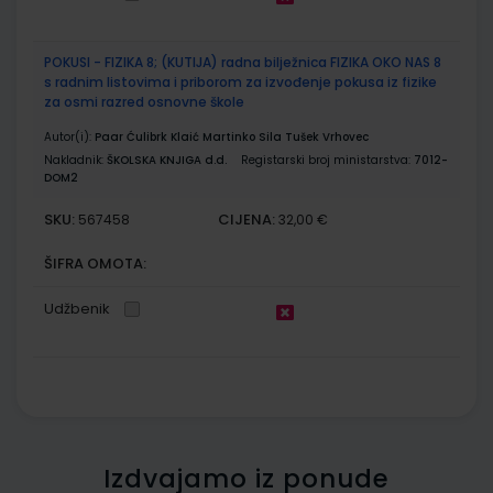
POKUSI - FIZIKA 8; (KUTIJA) radna bilježnica FIZIKA OKO NAS 8
s radnim listovima i priborom za izvođenje pokusa iz fizike
za osmi razred osnovne škole
Autor(i):
Paar Ćulibrk Klaić Martinko Sila Tušek Vrhovec
Nakladnik:
ŠKOLSKA KNJIGA d.d.
Registarski broj ministarstva:
7012-
DOM2
SKU:
CIJENA:
567458
32,00 €
ŠIFRA OMOTA:
Udžbenik
Izdvajamo iz ponude