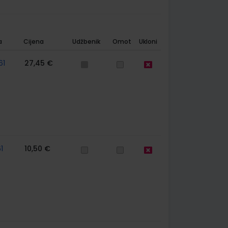
a
Cijena
Udžbenik
Omot
Ukloni
61
27,45 €
1
10,50 €