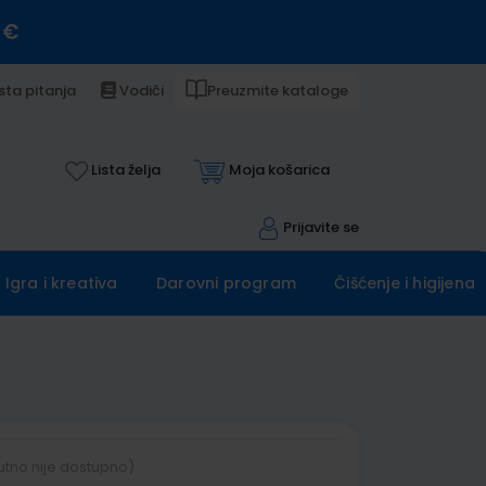
 €
sta pitanja
Vodiči
Preuzmite kataloge
Lista želja
Moja košarica
Prijavite se
Igra i kreativa
Darovni program
Čišćenje i higijena
utno nije dostupno)