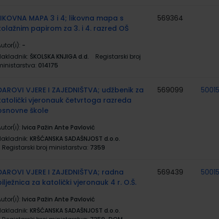
LIKOVNA MAPA 3 i 4; likovna mapa s
569364
kolažnim papirom za 3. i 4. razred OŠ
utor(i):
-
Nakladnik:
ŠKOLSKA KNJIGA d.d.
Registarski broj
ministarstva:
014175
DAROVI VJERE I ZAJEDNIŠTVA; udžbenik za
569099
5001
katolički vjeronauk četvrtoga razreda
osnovne škole
utor(i):
Ivica Pažin Ante Pavlović
Nakladnik:
KRŠĆANSKA SADAŠNJOST d.o.o.
Registarski broj ministarstva:
7359
DAROVI VJERE I ZAJEDNIŠTVA; radna
569439
5001
bilježnica za katolički vjeronauk 4 r. O.Š.
utor(i):
Ivica Pažin Ante Pavlović
Nakladnik:
KRŠĆANSKA SADAŠNJOST d.o.o.