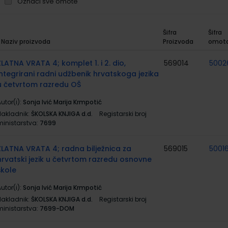
Označi sve omote
Šifra
Šifra
Naziv proizvoda
Proizvoda
omot
rupirani
roizvodi
ZLATNA VRATA 4; komplet 1. i 2. dio,
569014
5002
integrirani radni udžbenik hrvatskoga jezika
u četvrtom razredu OŠ
utor(i):
Sonja Ivić Marija Krmpotić
Nakladnik:
ŠKOLSKA KNJIGA d.d.
Registarski broj
ministarstva:
7699
ZLATNA VRATA 4; radna bilježnica za
569015
50016
hrvatski jezik u četvrtom razredu osnovne
škole
utor(i):
Sonja Ivić Marija Krmpotić
Nakladnik:
ŠKOLSKA KNJIGA d.d.
Registarski broj
ministarstva:
7699-DOM