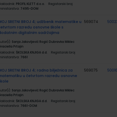
Nakladnik:
PROFIL KLETT d.o.o.
Registarski broj
ministarstva:
7495-DOM
MOJ SRETNI BROJ 4; udžbenik matematike u
569074
5002
četvrtom razredu osnovne škole s
dodatnim digitalnim sadržajima
utor(i):
Sanja Jakovljević Rogić Dubravka Miklec
raciella Prtajin
Nakladnik:
ŠKOLSKA KNJIGA d.d.
Registarski broj
ministarstva:
7661
MOJ SRETNI BROJ 4; radna bilježnica za
569075
5001
matematiku u četvrtom razredu osnovne
škole
utor(i):
Sanja Jakovljević Rogić Dubravka Miklec
raciella Prtajin
Nakladnik:
ŠKOLSKA KNJIGA d.d.
Registarski broj
ministarstva:
7661-DOM