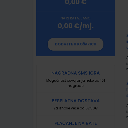
0,00 €
NA 12 RATA, SAMO
0,00 €/mj.
G
p
DODAJTE U KOŠARICU
A
NAGRADNA SMS IGRA
Mogućnost osvajanja neke od 101
nagrade
BESPLATNA DOSTAVA
A
Za iznose veće od 62,50€
PLAĆANJE NA RATE