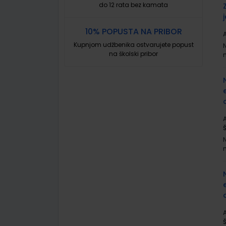
do 12 rata bez kamata
10% POPUSTA NA PRIBOR
A
Kupnjom udžbenika ostvarujete popust
na školski pribor
A
A