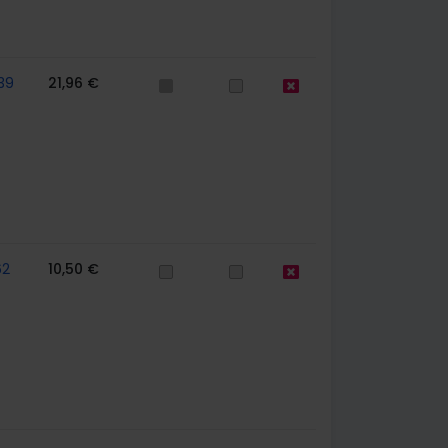
39
21,96 €
62
10,50 €