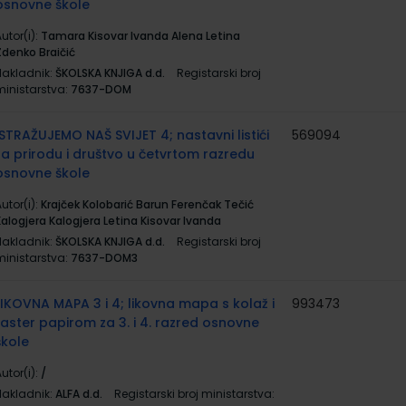
osnovne škole
utor(i):
Tamara Kisovar Ivanda Alena Letina
Zdenko Braičić
Nakladnik:
ŠKOLSKA KNJIGA d.d.
Registarski broj
ministarstva:
7637-DOM
ISTRAŽUJEMO NAŠ SVIJET 4; nastavni listići
569094
za prirodu i društvo u četvrtom razredu
osnovne škole
utor(i):
Krajček Kolobarić Barun Ferenčak Tečić
Kalogjera Kalogjera Letina Kisovar Ivanda
Nakladnik:
ŠKOLSKA KNJIGA d.d.
Registarski broj
ministarstva:
7637-DOM3
LIKOVNA MAPA 3 i 4; likovna mapa s kolaž i
993473
raster papirom za 3. i 4. razred osnovne
škole
utor(i):
/
Nakladnik:
ALFA d.d.
Registarski broj ministarstva: