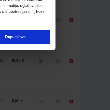
ene medije, oglašavanje i
k ste upotrebljavali njihove
59
14,16 €
Dopusti sve
33
16,47 €
62
11,00 €