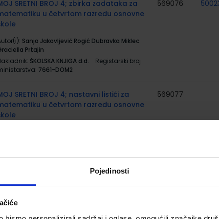
MOJ SRETNI BROJ 4; zbirka zadataka za
569076
5002
matematiku u četvrtom razredu osnovne
škole
utor(i):
Sanja Jakovljević Rogić Dubravka Miklec
raciella Prtajin
Nakladnik:
ŠKOLSKA KNJIGA d.d.
Registarski broj
ministarstva:
7661-DOM2
MOJ SRETNI BROJ 4; nastavni listići za
569077
matematiku u četvrtom razredu osnovne
škole
utor(i):
Sanja Jakovljević Rogić Dubravka Miklec
raciella Prtajin
Nakladnik:
ŠKOLSKA KNJIGA d.d.
Registarski broj
ministarstva:
7661-DOM3
Pojedinosti
MIŠOLOVKA 4; udžbenik iz informatike za 4.
567216
5002
razred osnovne škole
ačiće
utor(i):
Sokol Purgar Mandić Lohajner
bismo personalizirali sadržaj i oglase, omogućili značajke društv