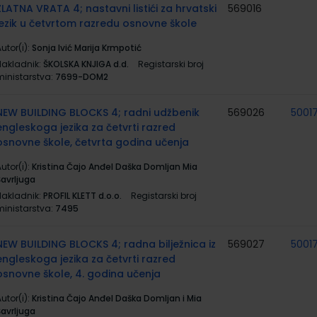
ZLATNA VRATA 4; nastavni listići za hrvatski
569016
jezik u četvrtom razredu osnovne škole
utor(i):
Sonja Ivić Marija Krmpotić
Nakladnik:
ŠKOLSKA KNJIGA d.d.
Registarski broj
ministarstva:
7699-DOM2
NEW BUILDING BLOCKS 4; radni udžbenik
569026
5001
engleskoga jezika za četvrti razred
osnovne škole, četvrta godina učenja
utor(i):
Kristina Čajo Anđel Daška Domljan Mia
Šavrljuga
Nakladnik:
PROFIL KLETT d.o.o.
Registarski broj
ministarstva:
7495
NEW BUILDING BLOCKS 4; radna bilježnica iz
569027
5001
engleskoga jezika za četvrti razred
osnovne škole, 4. godina učenja
utor(i):
Kristina Čajo Anđel Daška Domljan i Mia
Šavrljuga