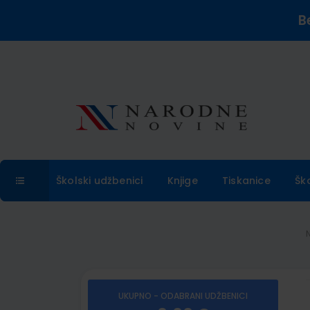
B
Školski udžbenici
Knjige
Tiskanice
Šk
UKUPNO - ODABRANI UDŽBENICI