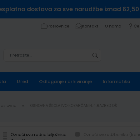
esplatna dostava za sve narudžbe iznad 62,50
Poslovnice
Kontakt
O nama
Če
Pretražite
Pretražite
ola
Ured
Odlaganje i arhiviranje
Informatika
Naslovna
OSNOVNA ŠKOLA IVO KOZARČANIN, 4.RAZRED OŠ
Označi sve radne bilježnice
Označi sve udžbenike (tren