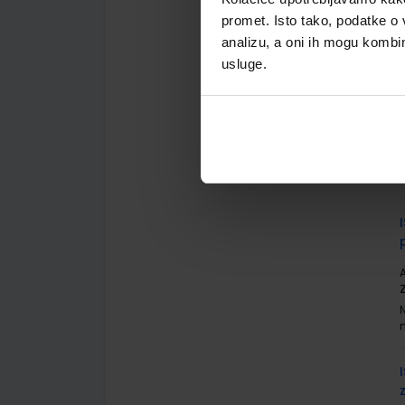
promet. Isto tako, podatke o 
analizu, a oni ih mogu kombini
usluge.
A
A