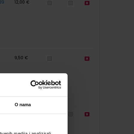
39
12,00 €
9,50 €
O nama
61
10,80 €
enih medija i analizirali