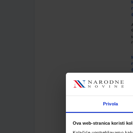
A
G
A
G
Privola
Ova web-stranica koristi kol
A
Kolačiće upotrebljavamo kako 