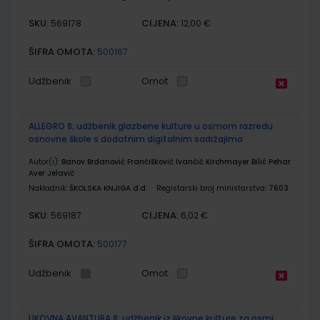
SKU:
CIJENA:
569178
12,00 €
ŠIFRA OMOTA:
500167
Udžbenik
Omot
ALLEGRO 8; udžbenik glazbene kulture u osmom razredu
osnovne škole s dodatnim digitalnim sadržajima
Autor(i):
Banov Brđanović Frančišković Ivančić Kirchmayer Bilić Pehar
Aver Jelavić
Nakladnik:
ŠKOLSKA KNJIGA d.d.
Registarski broj ministarstva:
7603
SKU:
CIJENA:
569187
6,02 €
ŠIFRA OMOTA:
500177
Udžbenik
Omot
LIKOVNA AVANTURA 8; udžbenik iz likovne kulture za osmi