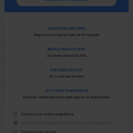
NAGRADNA SMS IGRA
Mogućnost osvajanja neke od 101 nagrade
BESPLATNA DOSTAVA
Za iznose veće od 62,50€
PLAĆANJE NA RATE
do 12 rata bez kamata
10% POPUSTA NA PRIBOR
Kupnjom udžbenika ostvarujete popust na školski pribor
Označi sve radne bilježnice
Označi sve udžbenike (trenutno nije dostupno)
Označi sve omote