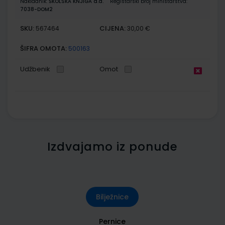
Nakladnik:
ŠKOLSKA KNJIGA d.d.
Registarski broj ministarstva:
7038-DOM2
SKU:
CIJENA:
567464
30,00 €
ŠIFRA OMOTA:
500163
Udžbenik
Omot
Izdvajamo iz ponude
Bilježnice
Pernice