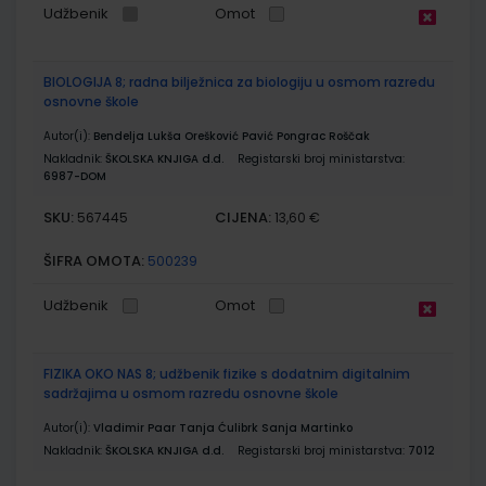
Udžbenik
Omot
BIOLOGIJA 8; radna bilježnica za biologiju u osmom razredu
osnovne škole
Autor(i):
Bendelja Lukša Orešković Pavić Pongrac Roščak
Nakladnik:
ŠKOLSKA KNJIGA d.d.
Registarski broj ministarstva:
6987-DOM
SKU:
CIJENA:
567445
13,60 €
ŠIFRA OMOTA:
500239
Udžbenik
Omot
FIZIKA OKO NAS 8; udžbenik fizike s dodatnim digitalnim
sadržajima u osmom razredu osnovne škole
Autor(i):
Vladimir Paar Tanja Ćulibrk Sanja Martinko
Nakladnik:
ŠKOLSKA KNJIGA d.d.
Registarski broj ministarstva:
7012