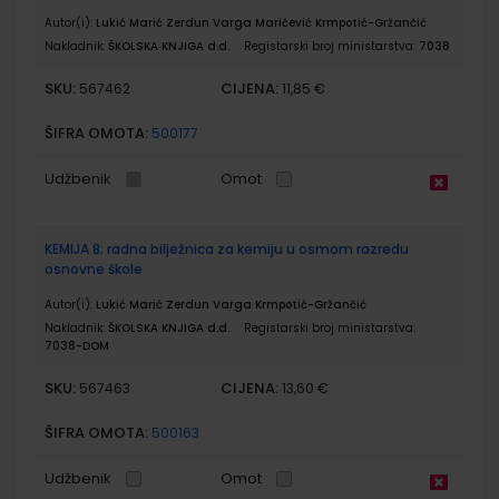
Autor(i):
Lukić Marić Zerdun Varga Maričević Krmpotić-Gržančić
Nakladnik:
ŠKOLSKA KNJIGA d.d.
Registarski broj ministarstva:
7038
SKU:
CIJENA:
567462
11,85 €
ŠIFRA OMOTA:
500177
Udžbenik
Omot
KEMIJA 8; radna bilježnica za kemiju u osmom razredu
osnovne škole
Autor(i):
Lukić Marić Zerdun Varga Krmpotić-Gržančić
Nakladnik:
ŠKOLSKA KNJIGA d.d.
Registarski broj ministarstva:
7038-DOM
SKU:
CIJENA:
567463
13,60 €
ŠIFRA OMOTA:
500163
Udžbenik
Omot