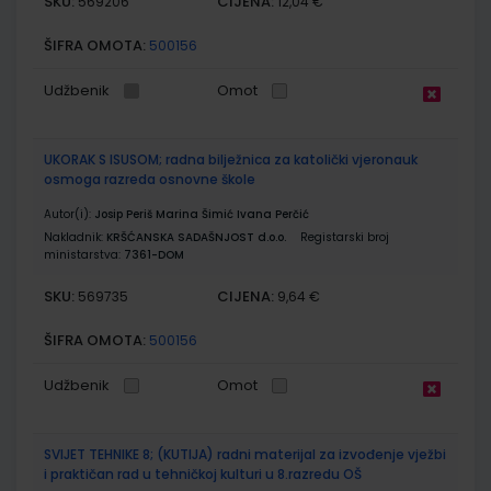
SKU:
CIJENA:
569206
12,04 €
ŠIFRA OMOTA:
500156
Udžbenik
Omot
UKORAK S ISUSOM; radna bilježnica za katolički vjeronauk
osmoga razreda osnovne škole
Autor(i):
Josip Periš Marina Šimić Ivana Perčić
Nakladnik:
KRŠĆANSKA SADAŠNJOST d.o.o.
Registarski broj
ministarstva:
7361-DOM
SKU:
CIJENA:
569735
9,64 €
ŠIFRA OMOTA:
500156
Udžbenik
Omot
SVIJET TEHNIKE 8; (KUTIJA) radni materijal za izvođenje vježbi
i praktičan rad u tehničkoj kulturi u 8.razredu OŠ