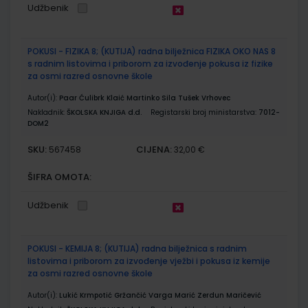
Udžbenik
POKUSI - FIZIKA 8; (KUTIJA) radna bilježnica FIZIKA OKO NAS 8
s radnim listovima i priborom za izvođenje pokusa iz fizike
za osmi razred osnovne škole
Autor(i):
Paar Ćulibrk Klaić Martinko Sila Tušek Vrhovec
Nakladnik:
ŠKOLSKA KNJIGA d.d.
Registarski broj ministarstva:
7012-
DOM2
SKU:
CIJENA:
567458
32,00 €
ŠIFRA OMOTA:
Udžbenik
POKUSI - KEMIJA 8; (KUTIJA) radna bilježnica s radnim
listovima i priborom za izvođenje vježbi i pokusa iz kemije
za osmi razred osnovne škole
Autor(i):
Lukić Krmpotić Gržančić Varga Marić Zerdun Maričević