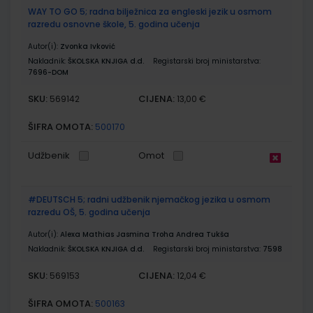
WAY TO GO 5; radna bilježnica za engleski jezik u osmom
razredu osnovne škole, 5. godina učenja
Autor(i):
Zvonka Ivković
Nakladnik:
ŠKOLSKA KNJIGA d.d.
Registarski broj ministarstva:
7696-DOM
SKU:
CIJENA:
569142
13,00 €
ŠIFRA OMOTA:
500170
Udžbenik
Omot
#DEUTSCH 5; radni udžbenik njemačkog jezika u osmom
razredu OŠ, 5. godina učenja
Autor(i):
Alexa Mathias Jasmina Troha Andrea Tukša
Nakladnik:
ŠKOLSKA KNJIGA d.d.
Registarski broj ministarstva:
7598
SKU:
CIJENA:
569153
12,04 €
ŠIFRA OMOTA:
500163