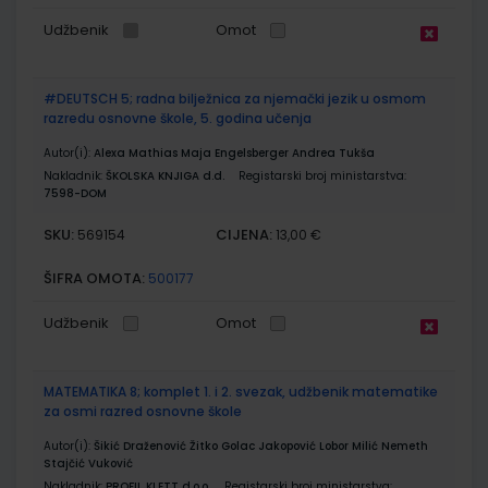
Udžbenik
Omot
#DEUTSCH 5; radna bilježnica za njemački jezik u osmom
razredu osnovne škole, 5. godina učenja
Autor(i):
Alexa Mathias Maja Engelsberger Andrea Tukša
Nakladnik:
ŠKOLSKA KNJIGA d.d.
Registarski broj ministarstva:
7598-DOM
SKU:
CIJENA:
569154
13,00 €
ŠIFRA OMOTA:
500177
Udžbenik
Omot
MATEMATIKA 8; komplet 1. i 2. svezak, udžbenik matematike
za osmi razred osnovne škole
Autor(i):
Šikić Draženović Žitko Golac Jakopović Lobor Milić Nemeth
Stajčić Vuković
Nakladnik:
PROFIL KLETT d.o.o.
Registarski broj ministarstva: