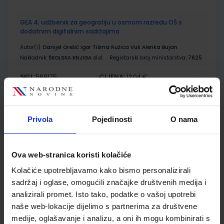
GEA 4; udžbenik za geografiju u osmom razredu OŠ s
dodatnim digitalnim sadržajima
Autor(i):
Danijel Orešić Igor Tišma Ružica Vuk Alenka Bujan
Nakladnik:
ŠKOLSKA KNJIGA d.d.
Registarski broj ministarstva:
7625
SKU:
CIJENA:
569175
12,04 €
ŠIFRA OMOTA:
500175
Udžbenik
Omot
Privola
Pojedinosti
O nama
GEA 4; radna bilježnica za geografiju u osmom razredu OŠ s
Ova web-stranica koristi kolačiće
dodatnim digitalnim sadržajima
Kolačiće upotrebljavamo kako bismo personalizirali
Autor(i):
Danijel Orešić Ružica Vuk Igor Tišma Alenka Bujan
sadržaj i oglase, omogućili značajke društvenih medija i
Nakladnik:
ŠKOLSKA KNJIGA d.d.
Registarski broj ministarstva:
7625-DOM
analizirali promet. Isto tako, podatke o vašoj upotrebi
naše web-lokacije dijelimo s partnerima za društvene
SKU:
CIJENA:
569509
13,60 €
medije, oglašavanje i analizu, a oni ih mogu kombinirati s