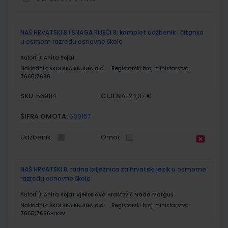
Grupirani
NAŠ HRVATSKI 8 i SNAGA RIJEČI 8; komplet udžbenik i čitanka
proizvodi
u osmom razredu osnovne škole
Autor(i):
Anita Šojat
Nakladnik:
ŠKOLSKA KNJIGA d.d.
Registarski broj ministarstva:
7665;7666
SKU:
CIJENA:
569114
24,07 €
ŠIFRA OMOTA:
500157
Udžbenik
Omot
NAŠ HRVATSKI 8; radna bilježnica za hrvatski jezik u osmome
razredu osnovne škole
Autor(i):
Anita Šojat Vjekoslava Hrastović Nada Marguš
Nakladnik:
ŠKOLSKA KNJIGA d.d.
Registarski broj ministarstva:
7665;7666-DOM