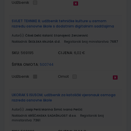
Udžbenik
SVIJET TEHNIKE 8; udžbenik tehničke kulture u osmom
razredu osnovne škole s dodatnim digitalnim sadržajima
Autor(i):
Čikeš Delić Kolarić Stanojević Zenzerović
Nakladnik:
ŠKOLSKA KNJIGA d.d.
Registarski broj ministarstva:
7687
SKU:
CIJENA:
569195
6,02 €
ŠIFRA OMOTA:
500744
Udžbenik
Omot
UKORAK S ISUSOM; udžbenik za katolički vjeronauk osmoga
razreda osnovne škole
Autor(i):
Josip Periš Marina Šimić Ivana Perčić
Nakladnik:
KRŠĆANSKA SADAŠNJOST d.o.o.
Registarski broj
ministarstva:
7361