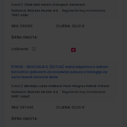
Autor(i):
Čikeš Delić Kolarić Stanojević Zenzerović
Nakladnik:
ŠKOLSKA KNJIGA d.d.
Registarski broj ministarstva:
7687-DOM
SKU:
CIJENA:
569196
28,00 €
ŠIFRA OMOTA:
Udžbenik
POKUSI - BIOLOGIJA 8; (KUTIJA) radna bilježnica s radnim
listovima i priborom za izvođenje pokusa iz biologije za
osmi razred osnovne škole
Autor(i):
Bendelja Lukša Orešković Pavić Pongrac Roščak Vitković
Nakladnik:
ŠKOLSKA KNJIGA d.d.
Registarski broj ministarstva:
6987-DOM2
SKU:
CIJENA:
567446
30,00 €
ŠIFRA OMOTA: