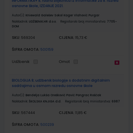
INFORMATIKA+ 8; radna bilježnica iz informatike za 8. razred
osnovne škole, IZDANJE 2021.
Autor(i):
Kniewald Galešev Sokol Kager Vlahović Purgar
Nakladnik:
UDŽBENIK.HR d.o.o.
Registarski broj ministarstva:
7705-
DOM
SKU:
CIJENA:
569204
15,73 €
ŠIFRA OMOTA:
500159
Udžbenik
Omot
BIOLOGIJA 8; udžbenik biologije s dodatnim digitalnim
sadržajima u osmom razredu osnovne škole
Autor(i):
Bendelja Lukša Orešković Pavić Pongrac Roščak
Nakladnik:
ŠKOLSKA KNJIGA d.d.
Registarski broj ministarstva:
6987
SKU:
CIJENA:
567444
11,85 €
ŠIFRA OMOTA:
500239