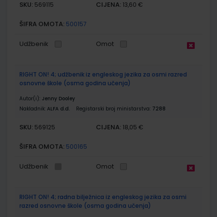
SKU:
CIJENA:
569115
13,60 €
ŠIFRA OMOTA:
500157
Udžbenik
Omot
RIGHT ON! 4; udžbenik iz engleskog jezika za osmi razred
osnovne škole (osma godina učenja)
Autor(i):
Jenny Dooley
Nakladnik:
ALFA d.d.
Registarski broj ministarstva:
7288
SKU:
CIJENA:
569125
18,05 €
ŠIFRA OMOTA:
500165
Udžbenik
Omot
RIGHT ON! 4; radna bilježnica iz engleskog jezika za osmi
razred osnovne škole (osma godina učenja)