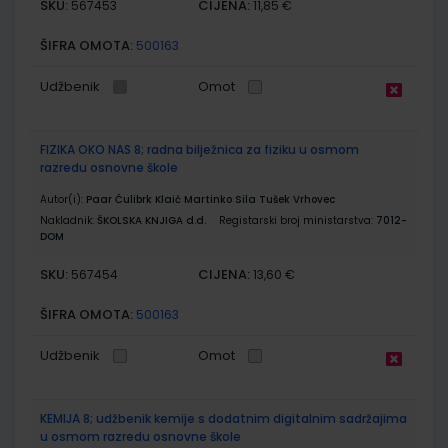
SKU:
CIJENA:
567453
11,85 €
ŠIFRA OMOTA:
500163
Udžbenik
Omot
FIZIKA OKO NAS 8; radna bilježnica za fiziku u osmom
razredu osnovne škole
Autor(i):
Paar Ćulibrk Klaić Martinko Sila Tušek Vrhovec
Nakladnik:
ŠKOLSKA KNJIGA d.d.
Registarski broj ministarstva:
7012-
DOM
SKU:
CIJENA:
567454
13,60 €
ŠIFRA OMOTA:
500163
Udžbenik
Omot
KEMIJA 8; udžbenik kemije s dodatnim digitalnim sadržajima
u osmom razredu osnovne škole