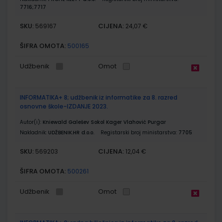
7716;7717
SKU:
CIJENA:
569167
24,07 €
ŠIFRA OMOTA:
500165
Udžbenik
Omot
INFORMATIKA+ 8; udžbenik iz informatike za 8. razred
osnovne škole-IZDANJE 2023.
Autor(i):
Kniewald Galešev Sokol Kager Vlahović Purgar
Nakladnik:
UDŽBENIK.HR d.o.o.
Registarski broj ministarstva:
7705
SKU:
CIJENA:
569203
12,04 €
ŠIFRA OMOTA:
500261
Udžbenik
Omot