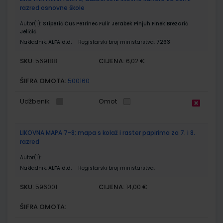
razred osnovne škole
Autor(i):
Stipetić Čus Petrinec Fulir Jerabek Pinjuh Finek Brezarić
Jeličić
Nakladnik:
ALFA d.d.
Registarski broj ministarstva:
7263
SKU:
CIJENA:
569188
6,02 €
ŠIFRA OMOTA:
500160
Udžbenik
Omot
LIKOVNA MAPA 7-8; mapa s kolaž i raster papirima za 7. i 8.
razred
Autor(i):
Nakladnik:
ALFA d.d.
Registarski broj ministarstva:
SKU:
CIJENA:
596001
14,00 €
ŠIFRA OMOTA: