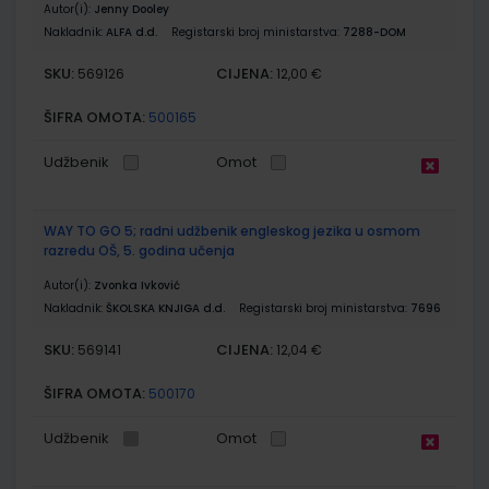
Autor(i):
Jenny Dooley
Nakladnik:
ALFA d.d.
Registarski broj ministarstva:
7288-DOM
SKU:
CIJENA:
569126
12,00 €
ŠIFRA OMOTA:
500165
Udžbenik
Omot
WAY TO GO 5; radni udžbenik engleskog jezika u osmom
razredu OŠ, 5. godina učenja
Autor(i):
Zvonka Ivković
Nakladnik:
ŠKOLSKA KNJIGA d.d.
Registarski broj ministarstva:
7696
SKU:
CIJENA:
569141
12,04 €
ŠIFRA OMOTA:
500170
Udžbenik
Omot