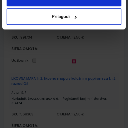
LIKOVNA MAPA 1 i 2; likovna mapa s kolaž i raster papirom za
1. i 2. razred osnovne škole
Prilagodi
Autor(i):
/
Nakladnik:
ALFA d.d.
Registarski broj ministarstva:
SKU:
CIJENA:
991734
12,50 €
ŠIFRA OMOTA:
Udžbenik
LIKOVNA MAPA 1 i 2; likovna mapa s kolažnim papirom za 1. i 2.
razred OŠ
Autor(i):
/
Nakladnik:
ŠKOLSKA KNJIGA d.d.
Registarski broj ministarstva:
014174
SKU:
CIJENA:
569363
12,50 €
ŠIFRA OMOTA: