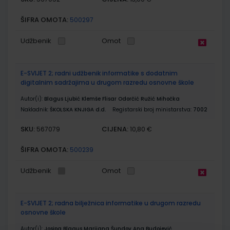
ŠIFRA OMOTA:
500297
Udžbenik
Omot
E-SVIJET 2; radni udžbenik informatike s dodatnim
digitalnim sadržajima u drugom razredu osnovne škole
Autor(i):
Blagus Ljubić Klemše Flisar Odorčić Ružić Mihočka
Nakladnik:
ŠKOLSKA KNJIGA d.d.
Registarski broj ministarstva:
7002
SKU:
CIJENA:
567079
10,80 €
ŠIFRA OMOTA:
500239
Udžbenik
Omot
E-SVIJET 2; radna bilježnica informatike u drugom razredu
osnovne škole
Autor(i):
Josipa Blagus Marijana Šundov Ana Budojević