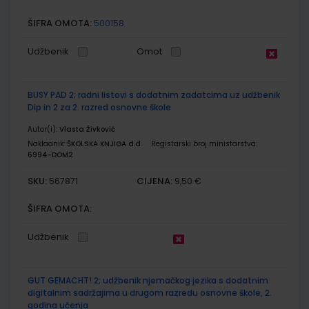
ŠIFRA OMOTA:
500158
Udžbenik
Omot
BUSY PAD 2; radni listovi s dodatnim zadatcima uz udžbenik
Dip in 2 za 2. razred osnovne škole
Autor(i):
Vlasta Živković
Nakladnik:
ŠKOLSKA KNJIGA d.d.
Registarski broj ministarstva:
6994-DOM2
SKU:
CIJENA:
567871
9,50 €
ŠIFRA OMOTA:
Udžbenik
GUT GEMACHT! 2; udžbenik njemačkog jezika s dodatnim
digitalnim sadržajima u drugom razredu osnovne škole, 2.
godina učenja