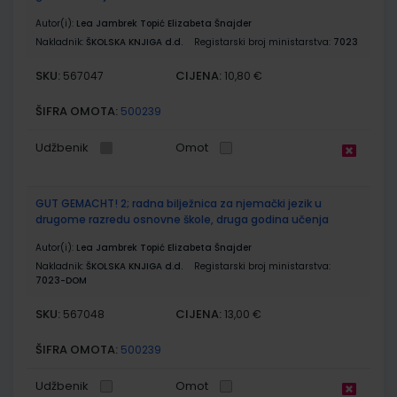
Autor(i):
Lea Jambrek Topić Elizabeta Šnajder
Nakladnik:
ŠKOLSKA KNJIGA d.d.
Registarski broj ministarstva:
7023
SKU:
CIJENA:
567047
10,80 €
ŠIFRA OMOTA:
500239
Udžbenik
Omot
GUT GEMACHT! 2; radna bilježnica za njemački jezik u
drugome razredu osnovne škole, druga godina učenja
Autor(i):
Lea Jambrek Topić Elizabeta Šnajder
Nakladnik:
ŠKOLSKA KNJIGA d.d.
Registarski broj ministarstva:
7023-DOM
SKU:
CIJENA:
567048
13,00 €
ŠIFRA OMOTA:
500239
Udžbenik
Omot