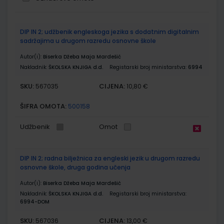
Grupirani
DIP IN 2; udžbenik engleskoga jezika s dodatnim digitalnim
proizvodi
sadržajima u drugom razredu osnovne škole
Autor(i):
Biserka Džeba Maja Mardešić
Nakladnik:
ŠKOLSKA KNJIGA d.d.
Registarski broj ministarstva:
6994
SKU:
CIJENA:
567035
10,80 €
ŠIFRA OMOTA:
500158
Udžbenik
Omot
DIP IN 2; radna bilježnica za engleski jezik u drugom razredu
osnovne škole, druga godina učenja
Autor(i):
Biserka Džeba Maja Mardešić
Nakladnik:
ŠKOLSKA KNJIGA d.d.
Registarski broj ministarstva:
6994-DOM
SKU:
CIJENA:
567036
13,00 €