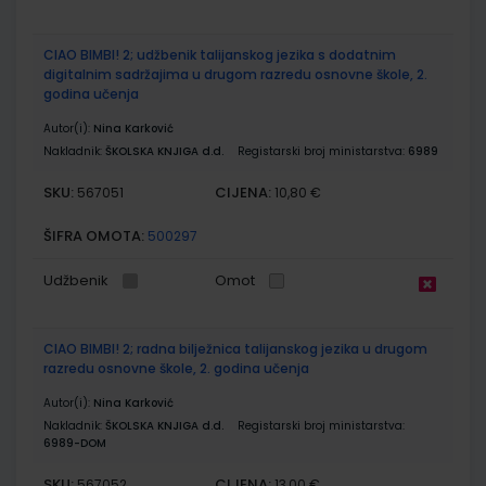
CIAO BIMBI! 2; udžbenik talijanskog jezika s dodatnim
digitalnim sadržajima u drugom razredu osnovne škole, 2.
godina učenja
Autor(i):
Nina Karković
Nakladnik:
ŠKOLSKA KNJIGA d.d.
Registarski broj ministarstva:
6989
SKU:
CIJENA:
567051
10,80 €
ŠIFRA OMOTA:
500297
Udžbenik
Omot
CIAO BIMBI! 2; radna bilježnica talijanskog jezika u drugom
razredu osnovne škole, 2. godina učenja
Autor(i):
Nina Karković
Nakladnik:
ŠKOLSKA KNJIGA d.d.
Registarski broj ministarstva:
6989-DOM
SKU:
CIJENA:
567052
13,00 €