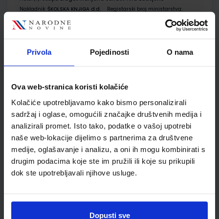
Nakladnik:
ŠKOLSKA KNJIGA d.d.
Registarski broj ministarstva:
7002-DOM
SKU:
CIJENA:
567080
11,50 €
Privola
Pojedinosti
O nama
ŠIFRA OMOTA:
500744
Udžbenik
Omot
Ova web-stranica koristi kolačiće
Kolačiće upotrebljavamo kako bismo personalizirali
GLAZBENI KRUG 2; radni obrazovni materijali glazbene
sadržaj i oglase, omogućili značajke društvenih medija i
kulture za učenike drugih razreda osnovne škole
analizirali promet. Isto tako, podatke o vašoj upotrebi
Autor(i):
Željkica Mamić Ana Janković Ružica Ambruš Kiš
naše web-lokacije dijelimo s partnerima za društvene
Nakladnik:
PROFIL KLETT d.o.o.
Registarski broj ministarstva:
medije, oglašavanje i analizu, a oni ih mogu kombinirati s
SKU:
CIJENA:
567755
11,00 €
drugim podacima koje ste im pružili ili koje su prikupili
dok ste upotrebljavali njihove usluge.
ŠIFRA OMOTA:
500285
Udžbenik
Omot
Dopusti sve