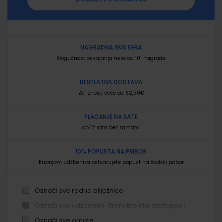
NAGRADNA SMS IGRA
Mogućnost osvajanja neke od 101 nagrade
BESPLATNA DOSTAVA
Za iznose veće od 62,50€
PLAĆANJE NA RATE
do 12 rata bez kamata
10% POPUSTA NA PRIBOR
Kupnjom udžbenika ostvarujete popust na školski pribor
Označi sve radne bilježnice
Označi sve udžbenike (trenutno nije dostupno)
Označi sve omote