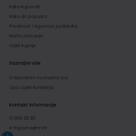
Kako kupovati
Kako do popusta
Privatnost i sigurnost podataka
Načini plaćanja
Uvjeti kupnje
Saznajte više
O Narodnim novinama d.d.
Opći uvjeti korištenja
Kontakt informacije
01 650 28 80
e-trgovina@nn.hr