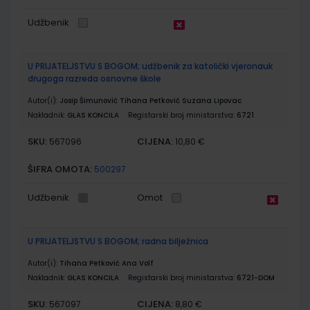
Udžbenik
U PRIJATELJSTVU S BOGOM; udžbenik za katolički vjeronauk
drugoga razreda osnovne škole
Autor(i):
Josip Šimunović Tihana Petković Suzana Lipovac
Nakladnik:
GLAS KONCILA
Registarski broj ministarstva:
6721
SKU:
CIJENA:
567096
10,80 €
ŠIFRA OMOTA:
500297
Udžbenik
Omot
U PRIJATELJSTVU S BOGOM; radna bilježnica
Autor(i):
Tihana Petković Ana Volf
Nakladnik:
GLAS KONCILA
Registarski broj ministarstva:
6721-DOM
SKU:
CIJENA:
567097
8,80 €