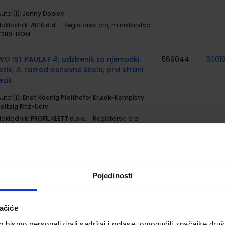
utor(i):
Jenny Dooley
Nakladnik:
ALFA d.d.
Registarski broj ministarstva:
7289-DOM
WO IST PAULA? 4; udžbenik za njemački
569044
5001
jezik, 4. razred osnovne škole, prvi strani
ezik
utor(i):
Endt Koenig Pfeifhofer Krulak-Kempisty
eitzig Ritz-Udry
Nakladnik:
PROFIL KLETT d.o.o.
Registarski broj
ministarstva:
7512
WO IST PAULA? 4; radna bilježnica za
569045
5001
njemački jezik, 4. razred osnovne škole, prvi
strani jezik
Pojedinosti
utor(i):
Endt Koenig Pfeifhofer Krulak-Kempisty
eitzig Ritz-Udry
ačiće
Nakladnik:
PROFIL KLETT d.o.o.
Registarski broj
ministarstva:
7512-DOM
bismo personalizirali sadržaj i oglase, omogućili značajke društv