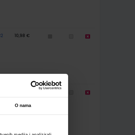
82
10,98 €
82
13,00 €
O nama
enih medija i analizirali