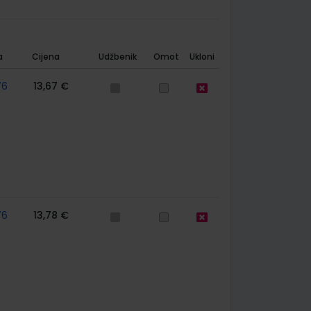
a
Cijena
Udžbenik
Omot
Ukloni
76
13,67 €
76
13,78 €