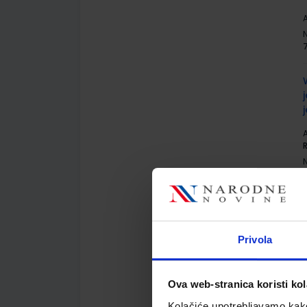
A
j
A
R
Privola
A
R
Ova web-stranica koristi kol
Kolačiće upotrebljavamo kako 