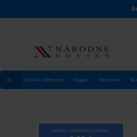
B
Školski udžbenici
Knjige
Tiskanice
Šk
UKUPNO - ODABRANI UDŽBENICI