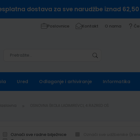
esplatna dostava za sve narudžbe iznad 62,50
Poslovnice
Kontakt
O nama
Če
Pretražite
Pretražite
ola
Ured
Odlaganje i arhiviranje
Informatika
Naslovna
OSNOVNA ŠKOLA LADIMIREVCI, 4.RAZRED OŠ
Označi sve radne bilježnice
Označi sve udžbenike (tren