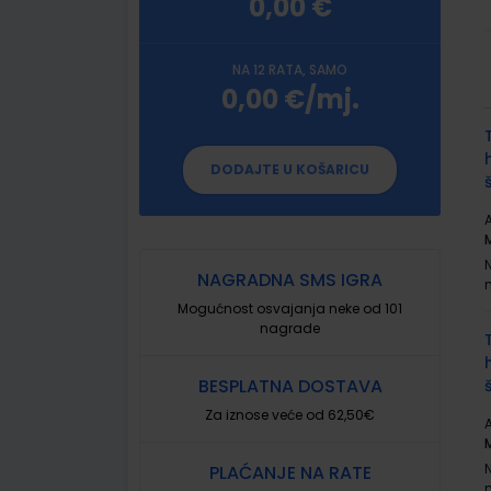
0,00 €
NA 12 RATA, SAMO
0,00 €/mj.
G
p
DODAJTE U KOŠARICU
A
NAGRADNA SMS IGRA
Mogućnost osvajanja neke od 101
nagrade
BESPLATNA DOSTAVA
Za iznose veće od 62,50€
A
PLAĆANJE NA RATE