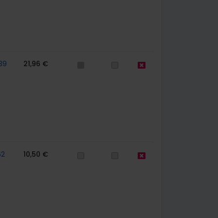
39
21,96 €
62
10,50 €