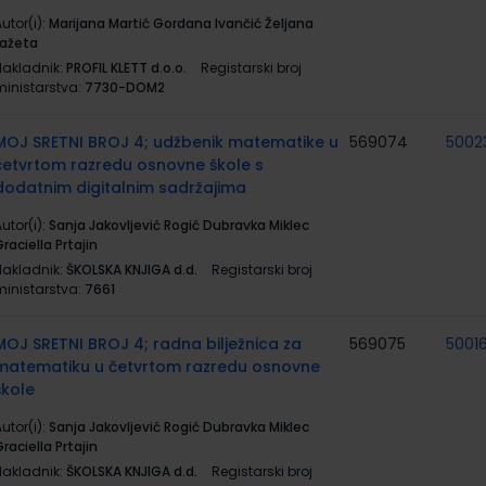
utor(i):
Marijana Martić Gordana Ivančić Željana
Lažeta
Nakladnik:
PROFIL KLETT d.o.o.
Registarski broj
ministarstva:
7730-DOM2
MOJ SRETNI BROJ 4; udžbenik matematike u
569074
5002
četvrtom razredu osnovne škole s
dodatnim digitalnim sadržajima
utor(i):
Sanja Jakovljević Rogić Dubravka Miklec
raciella Prtajin
Nakladnik:
ŠKOLSKA KNJIGA d.d.
Registarski broj
ministarstva:
7661
MOJ SRETNI BROJ 4; radna bilježnica za
569075
5001
matematiku u četvrtom razredu osnovne
škole
utor(i):
Sanja Jakovljević Rogić Dubravka Miklec
raciella Prtajin
Nakladnik:
ŠKOLSKA KNJIGA d.d.
Registarski broj