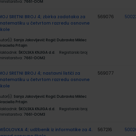
ministarstva:
7661-DOM
MOJ SRETNI BROJ 4; zbirka zadataka za
569076
5002
matematiku u četvrtom razredu osnovne
škole
utor(i):
Sanja Jakovljević Rogić Dubravka Miklec
raciella Prtajin
Nakladnik:
ŠKOLSKA KNJIGA d.d.
Registarski broj
ministarstva:
7661-DOM2
MOJ SRETNI BROJ 4; nastavni listići za
569077
matematiku u četvrtom razredu osnovne
škole
utor(i):
Sanja Jakovljević Rogić Dubravka Miklec
raciella Prtajin
Nakladnik:
ŠKOLSKA KNJIGA d.d.
Registarski broj
ministarstva:
7661-DOM3
MIŠOLOVKA 4; udžbenik iz informatike za 4.
567216
5002