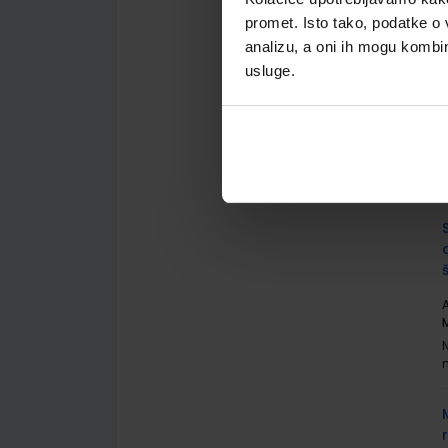
promet. Isto tako, podatke o 
analizu, a oni ih mogu kombini
usluge.
A
A