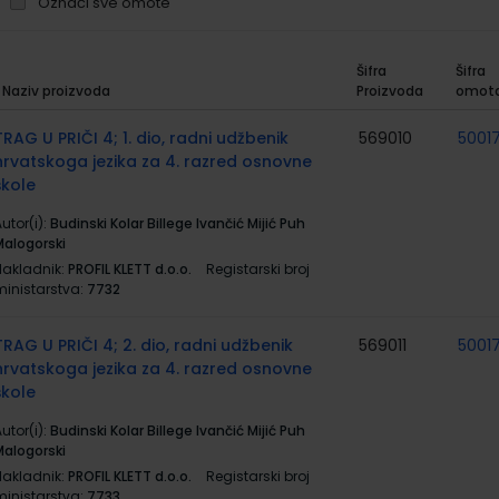
Označi sve omote
Šifra
Šifra
Naziv proizvoda
Proizvoda
omot
rupirani
roizvodi
TRAG U PRIČI 4; 1. dio, radni udžbenik
569010
5001
hrvatskoga jezika za 4. razred osnovne
škole
utor(i):
Budinski Kolar Billege Ivančić Mijić Puh
Malogorski
Nakladnik:
PROFIL KLETT d.o.o.
Registarski broj
ministarstva:
7732
TRAG U PRIČI 4; 2. dio, radni udžbenik
569011
5001
hrvatskoga jezika za 4. razred osnovne
škole
utor(i):
Budinski Kolar Billege Ivančić Mijić Puh
Malogorski
Nakladnik:
PROFIL KLETT d.o.o.
Registarski broj
ministarstva:
7733