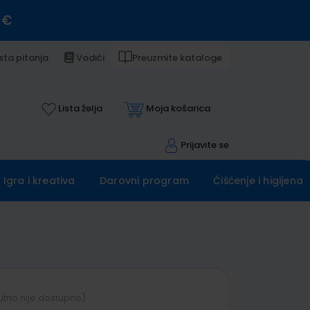
 €
sta pitanja
Vodiči
Preuzmite kataloge
Lista želja
Moja košarica
Prijavite se
Igra i kreativa
Darovni program
Čišćenje i higijena
utno nije dostupno)