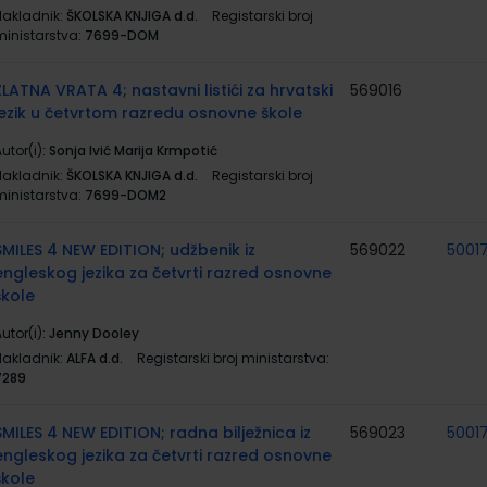
Nakladnik:
ŠKOLSKA KNJIGA d.d.
Registarski broj
ministarstva:
7699-DOM
ZLATNA VRATA 4; nastavni listići za hrvatski
569016
jezik u četvrtom razredu osnovne škole
utor(i):
Sonja Ivić Marija Krmpotić
Nakladnik:
ŠKOLSKA KNJIGA d.d.
Registarski broj
ministarstva:
7699-DOM2
SMILES 4 NEW EDITION; udžbenik iz
569022
5001
engleskog jezika za četvrti razred osnovne
škole
utor(i):
Jenny Dooley
Nakladnik:
ALFA d.d.
Registarski broj ministarstva:
7289
SMILES 4 NEW EDITION; radna bilježnica iz
569023
5001
engleskog jezika za četvrti razred osnovne
škole