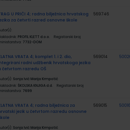
TRAG U PRIČI 4; radna bilježnica hrvatskog
569746
jezika za četvrti razred osnovne škole
utor(i):
Nakladnik:
PROFIL KLETT d.o.o.
Registarski broj
ministarstva:
7732-DOM
ZLATNA VRATA 4; komplet 1. i 2. dio,
569014
5002
integrirani radni udžbenik hrvatskoga jezika
u četvrtom razredu OŠ
utor(i):
Sonja Ivić Marija Krmpotić
Nakladnik:
ŠKOLSKA KNJIGA d.d.
Registarski broj
ministarstva:
7699
ZLATNA VRATA 4; radna bilježnica za
569015
50016
hrvatski jezik u četvrtom razredu osnovne
škole
utor(i):
Sonja Ivić Marija Krmpotić