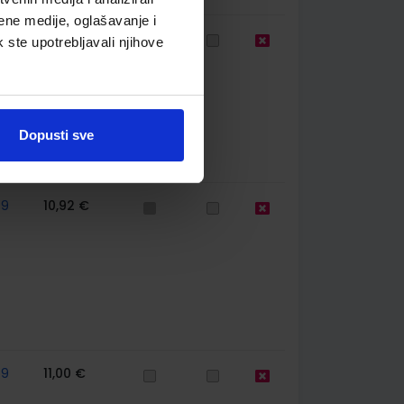
ene medije, oglašavanje i
59
11,04 €
k ste upotrebljavali njihove
Dopusti sve
59
10,92 €
59
11,00 €