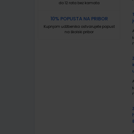
do 12 rata bez kamata
10% POPUSTA NA PRIBOR
Kupnjom udžbenika ostvarujete popust
A
na školski pribor
A
A