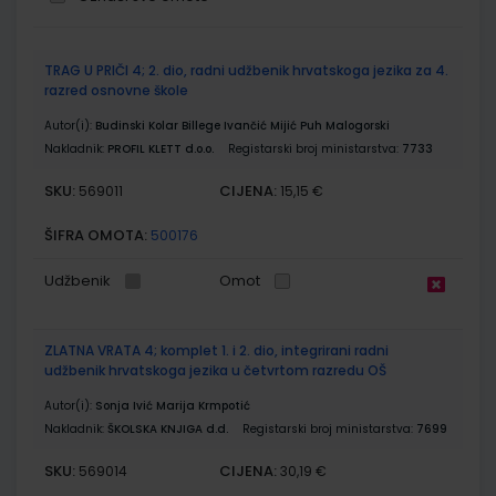
Grupirani
TRAG U PRIČI 4; 2. dio, radni udžbenik hrvatskoga jezika za 4.
proizvodi
razred osnovne škole
Autor(i):
Budinski Kolar Billege Ivančić Mijić Puh Malogorski
Nakladnik:
PROFIL KLETT d.o.o.
Registarski broj ministarstva:
7733
SKU:
CIJENA:
569011
15,15 €
ŠIFRA OMOTA:
500176
Udžbenik
Omot
ZLATNA VRATA 4; komplet 1. i 2. dio, integrirani radni
udžbenik hrvatskoga jezika u četvrtom razredu OŠ
Autor(i):
Sonja Ivić Marija Krmpotić
Nakladnik:
ŠKOLSKA KNJIGA d.d.
Registarski broj ministarstva:
7699
SKU:
CIJENA:
569014
30,19 €