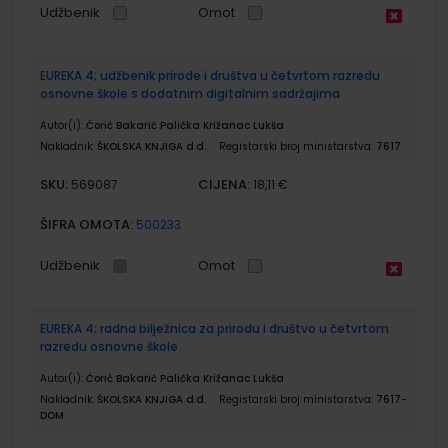
Udžbenik
Omot
EUREKA 4; udžbenik prirode i društva u četvrtom razredu
osnovne škole s dodatnim digitalnim sadržajima
Autor(i):
Ćorić Bakarić Palička Križanac Lukša
Nakladnik:
ŠKOLSKA KNJIGA d.d.
Registarski broj ministarstva:
7617
SKU:
CIJENA:
569087
18,11 €
ŠIFRA OMOTA:
500233
Udžbenik
Omot
EUREKA 4; radna bilježnica za prirodu i društvo u četvrtom
razredu osnovne škole
Autor(i):
Ćorić Bakarić Palička Križanac Lukša
Nakladnik:
ŠKOLSKA KNJIGA d.d.
Registarski broj ministarstva:
7617-
DOM