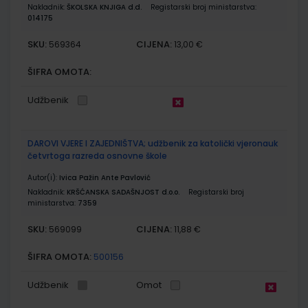
Nakladnik:
ŠKOLSKA KNJIGA d.d.
Registarski broj ministarstva:
014175
SKU:
CIJENA:
569364
13,00 €
ŠIFRA OMOTA:
Udžbenik
DAROVI VJERE I ZAJEDNIŠTVA; udžbenik za katolički vjeronauk
četvrtoga razreda osnovne škole
Autor(i):
Ivica Pažin Ante Pavlović
Nakladnik:
KRŠĆANSKA SADAŠNJOST d.o.o.
Registarski broj
ministarstva:
7359
SKU:
CIJENA:
569099
11,88 €
ŠIFRA OMOTA:
500156
Udžbenik
Omot