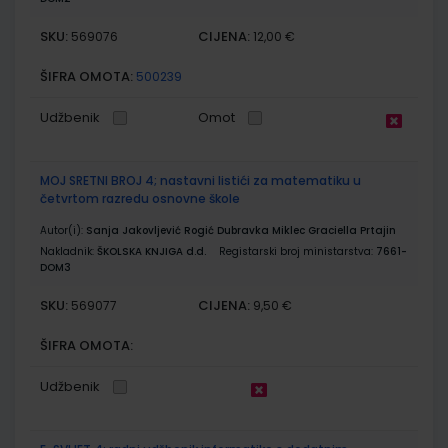
SKU:
CIJENA:
569076
12,00 €
ŠIFRA OMOTA:
500239
Udžbenik
Omot
MOJ SRETNI BROJ 4; nastavni listići za matematiku u
četvrtom razredu osnovne škole
Autor(i):
Sanja Jakovljević Rogić Dubravka Miklec Graciella Prtajin
Nakladnik:
ŠKOLSKA KNJIGA d.d.
Registarski broj ministarstva:
7661-
DOM3
SKU:
CIJENA:
569077
9,50 €
ŠIFRA OMOTA:
Udžbenik