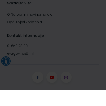
Saznajte više
O Narodnim novinama d.d.
Opći uvjeti korištenja
Kontakt informacije
01 650 28 80
e-trgovina@nn.hr