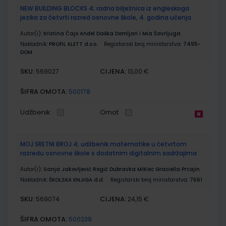
NEW BUILDING BLOCKS 4; radna bilježnica iz engleskoga
jezika za četvrti razred osnovne škole, 4. godina učenja
Autor(i):
Kristina Čajo Anđel Daška Domljan i Mia Šavrljuga
Nakladnik:
PROFIL KLETT d.o.o.
Registarski broj ministarstva:
7495-
DOM
SKU:
CIJENA:
569027
13,00 €
ŠIFRA OMOTA:
500178
Udžbenik
Omot
MOJ SRETNI BROJ 4; udžbenik matematike u četvrtom
razredu osnovne škole s dodatnim digitalnim sadržajima
Autor(i):
Sanja Jakovljević Rogić Dubravka Miklec Graciella Prtajin
Nakladnik:
ŠKOLSKA KNJIGA d.d.
Registarski broj ministarstva:
7661
SKU:
CIJENA:
569074
24,15 €
ŠIFRA OMOTA:
500239