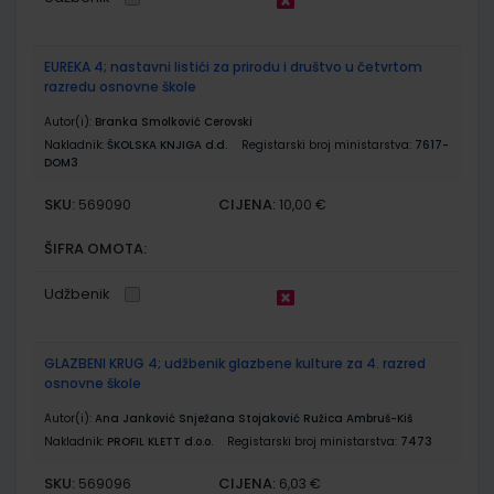
EUREKA 4; nastavni listići za prirodu i društvo u četvrtom
razredu osnovne škole
Autor(i):
Branka Smolković Cerovski
Nakladnik:
ŠKOLSKA KNJIGA d.d.
Registarski broj ministarstva:
7617-
DOM3
SKU:
CIJENA:
569090
10,00 €
ŠIFRA OMOTA:
Udžbenik
GLAZBENI KRUG 4; udžbenik glazbene kulture za 4. razred
osnovne škole
Autor(i):
Ana Janković Snježana Stojaković Ružica Ambruš-Kiš
Nakladnik:
PROFIL KLETT d.o.o.
Registarski broj ministarstva:
7473
SKU:
CIJENA:
569096
6,03 €