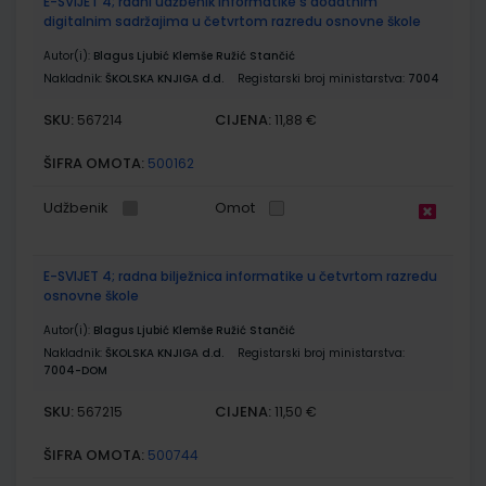
E-SVIJET 4; radni udžbenik informatike s dodatnim
digitalnim sadržajima u četvrtom razredu osnovne škole
Autor(i):
Blagus Ljubić Klemše Ružić Stančić
Nakladnik:
ŠKOLSKA KNJIGA d.d.
Registarski broj ministarstva:
7004
SKU:
CIJENA:
567214
11,88 €
ŠIFRA OMOTA:
500162
Udžbenik
Omot
E-SVIJET 4; radna bilježnica informatike u četvrtom razredu
osnovne škole
Autor(i):
Blagus Ljubić Klemše Ružić Stančić
Nakladnik:
ŠKOLSKA KNJIGA d.d.
Registarski broj ministarstva:
7004-DOM
SKU:
CIJENA:
567215
11,50 €
ŠIFRA OMOTA:
500744