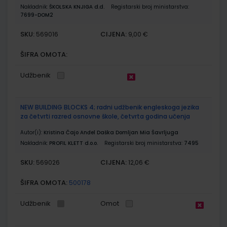
Nakladnik:
ŠKOLSKA KNJIGA d.d.
Registarski broj ministarstva:
7699-DOM2
SKU:
CIJENA:
569016
9,00 €
ŠIFRA OMOTA:
Udžbenik
NEW BUILDING BLOCKS 4; radni udžbenik engleskoga jezika
za četvrti razred osnovne škole, četvrta godina učenja
Autor(i):
Kristina Čajo Anđel Daška Domljan Mia Šavrljuga
Nakladnik:
PROFIL KLETT d.o.o.
Registarski broj ministarstva:
7495
SKU:
CIJENA:
569026
12,06 €
ŠIFRA OMOTA:
500178
Udžbenik
Omot