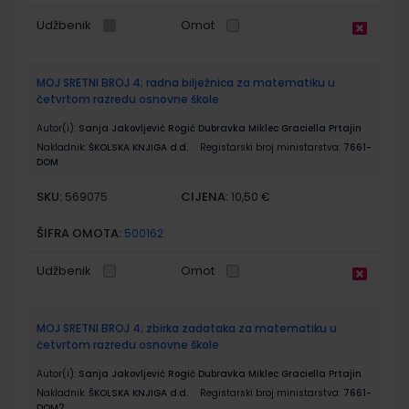
Udžbenik
Omot
MOJ SRETNI BROJ 4; radna bilježnica za matematiku u
četvrtom razredu osnovne škole
Autor(i):
Sanja Jakovljević Rogić Dubravka Miklec Graciella Prtajin
Nakladnik:
ŠKOLSKA KNJIGA d.d.
Registarski broj ministarstva:
7661-
DOM
SKU:
CIJENA:
569075
10,50 €
ŠIFRA OMOTA:
500162
Udžbenik
Omot
MOJ SRETNI BROJ 4; zbirka zadataka za matematiku u
četvrtom razredu osnovne škole
Autor(i):
Sanja Jakovljević Rogić Dubravka Miklec Graciella Prtajin
Nakladnik:
ŠKOLSKA KNJIGA d.d.
Registarski broj ministarstva:
7661-
DOM2