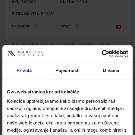
SKU:
CIJENA:
569088
11,00 €
ŠIFRA OMOTA:
500233
Udžbenik
Omot
ISTRAŽUJEMO NAŠ SVIJET 4; udžbenik prirode i društva u
četvrtom razredu OŠ
Autor(i):
Tamara Kisovar Ivanda Alena Letina Zdenko Braičić
Nakladnik:
ŠKOLSKA KNJIGA d.d.
Registarski broj ministarstva:
7637
Privola
Pojedinosti
O nama
SKU:
CIJENA:
569091
18,11 €
ŠIFRA OMOTA:
500233
Ova web-stranica koristi kolačiće
Kolačiće upotrebljavamo kako bismo personalizirali
Udžbenik
Omot
sadržaj i oglase, omogućili značajke društvenih medija i
analizirali promet. Isto tako, podatke o vašoj upotrebi
ISTRAŽUJEMO NAŠ SVIJET 4; radna bilježnica za prirodu i
naše web-lokacije dijelimo s partnerima za društvene
društvo u četvrtom razredu osnovne škole
medije, oglašavanje i analizu, a oni ih mogu kombinirati s