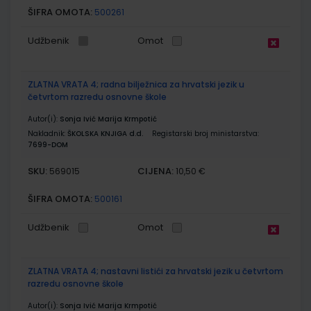
ŠIFRA OMOTA:
500261
Udžbenik
Omot
ZLATNA VRATA 4; radna bilježnica za hrvatski jezik u
četvrtom razredu osnovne škole
Autor(i):
Sonja Ivić Marija Krmpotić
Nakladnik:
ŠKOLSKA KNJIGA d.d.
Registarski broj ministarstva:
7699-DOM
SKU:
CIJENA:
569015
10,50 €
ŠIFRA OMOTA:
500161
Udžbenik
Omot
ZLATNA VRATA 4; nastavni listići za hrvatski jezik u četvrtom
razredu osnovne škole
Autor(i):
Sonja Ivić Marija Krmpotić