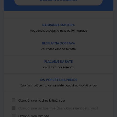
NAGRADNA SMS IGRA
Mogućnost osvajanja neke od 101 nagrade
BESPLATNA DOSTAVA
Za iznose veće od 62,50€
PLAĆANJE NA RATE
do 12 rata bez kamata
10% POPUSTA NA PRIBOR
Kupnjom udžbenika ostvarujete popust na školski pribor
Označi sve radne bilježnice
Označi sve udžbenike (trenutno nije dostupno)
Označi sve omote