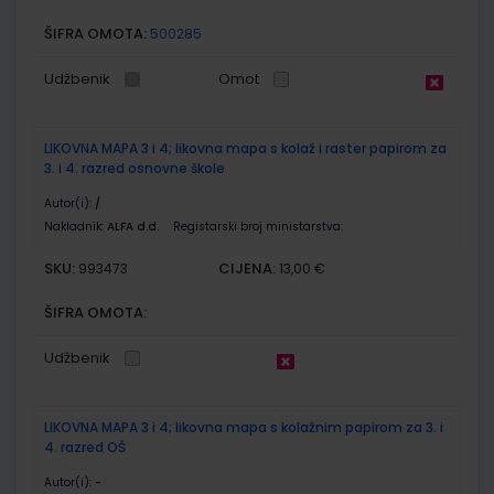
ŠIFRA OMOTA:
500285
Udžbenik
Omot
LIKOVNA MAPA 3 i 4; likovna mapa s kolaž i raster papirom za
3. i 4. razred osnovne škole
Autor(i):
/
Nakladnik:
ALFA d.d.
Registarski broj ministarstva:
SKU:
CIJENA:
993473
13,00 €
ŠIFRA OMOTA:
Udžbenik
LIKOVNA MAPA 3 i 4; likovna mapa s kolažnim papirom za 3. i
4. razred OŠ
Autor(i):
-