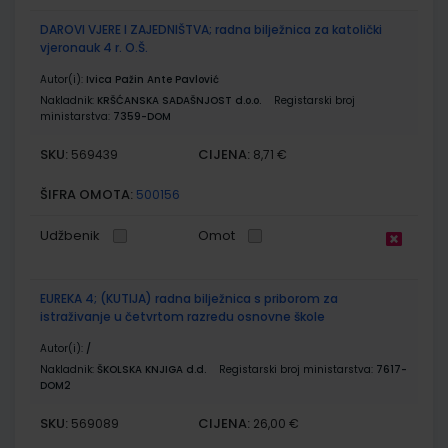
DAROVI VJERE I ZAJEDNIŠTVA; radna bilježnica za katolički
vjeronauk 4 r. O.Š.
Autor(i):
Ivica Pažin Ante Pavlović
Nakladnik:
KRŠĆANSKA SADAŠNJOST d.o.o.
Registarski broj
ministarstva:
7359-DOM
SKU:
CIJENA:
569439
8,71 €
ŠIFRA OMOTA:
500156
Udžbenik
Omot
EUREKA 4; (KUTIJA) radna bilježnica s priborom za
istraživanje u četvrtom razredu osnovne škole
Autor(i):
/
Nakladnik:
ŠKOLSKA KNJIGA d.d.
Registarski broj ministarstva:
7617-
DOM2
SKU:
CIJENA:
569089
26,00 €