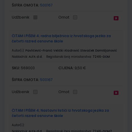
ŠIFRA OMOTA:
500167
Udžbenik
Omot
ČITAM I PIŠEM 4; radna bilježnica iz hrvatskoga jezika za
četvrti razred osnovne škole
Autor(i):
Pavličević-Franić Velički Aladrović Slovaček Domišljanović
Nakladnik:
ALFA d.d.
Registarski broj ministarstva:
7246-DOM
SKU:
CIJENA:
569003
9,50 €
ŠIFRA OMOTA:
500167
Udžbenik
Omot
ČITAM I PIŠEM 4; Nastavni listići iz hrvatskoga jezika za
četvrti razred osnovne škole
Autor(i):
Nakladnik:
ALFA d.d.
Registarski broj ministarstva:
7246-DOM2