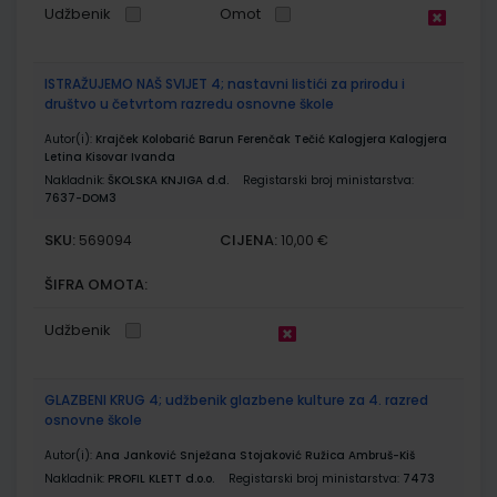
Udžbenik
Omot
ISTRAŽUJEMO NAŠ SVIJET 4; nastavni listići za prirodu i
društvo u četvrtom razredu osnovne škole
Autor(i):
Krajček Kolobarić Barun Ferenčak Tečić Kalogjera Kalogjera
Letina Kisovar Ivanda
Nakladnik:
ŠKOLSKA KNJIGA d.d.
Registarski broj ministarstva:
7637-DOM3
SKU:
CIJENA:
569094
10,00 €
ŠIFRA OMOTA:
Udžbenik
GLAZBENI KRUG 4; udžbenik glazbene kulture za 4. razred
osnovne škole
Autor(i):
Ana Janković Snježana Stojaković Ružica Ambruš-Kiš
Nakladnik:
PROFIL KLETT d.o.o.
Registarski broj ministarstva:
7473