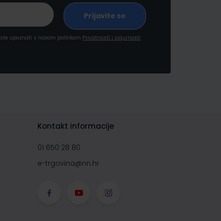
a ste upoznati s našom politikom
Privatnosti i sigurnosti
Kontakt informacije
01 650 28 80
e-trgovina@nn.hr