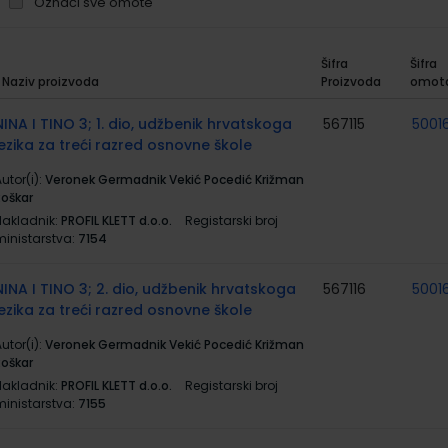
Označi sve omote
Šifra
Šifra
Naziv proizvoda
Proizvoda
omot
rupirani
roizvodi
NINA I TINO 3; 1. dio, udžbenik hrvatskoga
567115
5001
jezika za treći razred osnovne škole
utor(i):
Veronek Germadnik Vekić Pocedić Križman
Roškar
Nakladnik:
PROFIL KLETT d.o.o.
Registarski broj
ministarstva:
7154
NINA I TINO 3; 2. dio, udžbenik hrvatskoga
567116
5001
jezika za treći razred osnovne škole
utor(i):
Veronek Germadnik Vekić Pocedić Križman
Roškar
Nakladnik:
PROFIL KLETT d.o.o.
Registarski broj
ministarstva:
7155