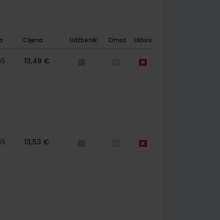
a
Cijena
Udžbenik
Omot
Ukloni
65
13,49 €
65
13,53 €