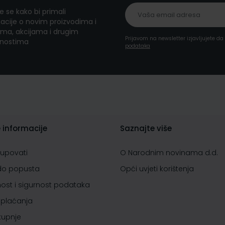
te se kako bi primali
acije o novim proizvodima i
ma, akcijama i drugim
Prijavom na newsletter izjavljujete d
nostima
podataka
 informacije
Saznajte više
kupovati
O Narodnim novinama d.d.
do popusta
Opći uvjeti korištenja
nost i sigurnost podataka
 plaćanja
 kupnje