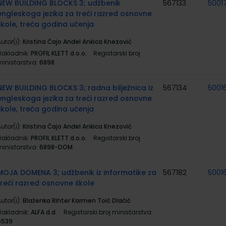
NEW BUILDING BLOCKS 3; udžbenik
567133
5001
engleskoga jezika za treći razred osnovne
škole, treća godina učenja
utor(i):
Kristina Čajo Anđel Ankica Knezović
Nakladnik:
PROFIL KLETT d.o.o.
Registarski broj
ministarstva:
6898
NEW BUILDING BLOCKS 3; radna bilježnica iz
567134
5001
engleskoga jezika za treći razred osnovne
škole, treća godina učenja
utor(i):
Kristina Čajo Anđel Ankica Knezović
Nakladnik:
PROFIL KLETT d.o.o.
Registarski broj
ministarstva:
6898-DOM
MOJA DOMENA 3; udžbenik iz informatike za
567182
5001
treći razred osnovne škole
utor(i):
Blaženka Rihter Karmen Toić Dlačić
Nakladnik:
ALFA d.d.
Registarski broj ministarstva:
6539