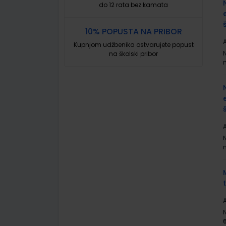
do 12 rata bez kamata
10% POPUSTA NA PRIBOR
A
Kupnjom udžbenika ostvarujete popust
na školski pribor
A
A