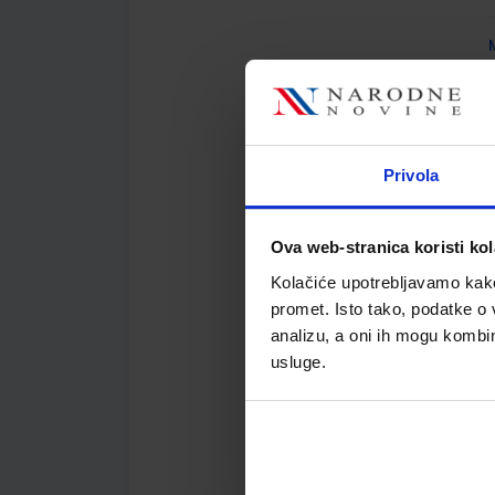
A
Privola
Ova web-stranica koristi kol
Kolačiće upotrebljavamo kako 
A
promet. Isto tako, podatke o 
analizu, a oni ih mogu kombini
usluge.
A