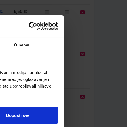
60
9,50 €
O nama
13,00 €
enih medija i analizirali
ene medije, oglašavanje i
k ste upotrebljavali njihove
13,00 €
Dopusti sve