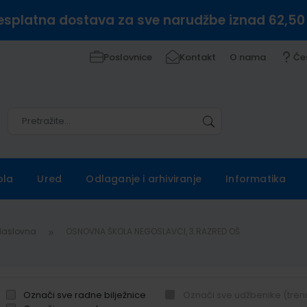
esplatna dostava za sve narudžbe iznad 62,50
Poslovnice
Kontakt
O nama
Če
Pretražite
Pretražite
ola
Ured
Odlaganje i arhiviranje
Informatika
Naslovna
OSNOVNA ŠKOLA NEGOSLAVCI, 3.RAZRED OŠ
Označi sve radne bilježnice
Označi sve udžbenike (tren