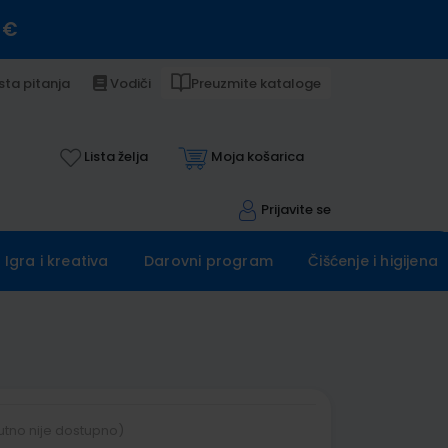
 €
sta pitanja
Vodiči
Preuzmite kataloge
Lista želja
Moja košarica
Prijavite se
Igra i kreativa
Darovni program
Čišćenje i higijena
utno nije dostupno)