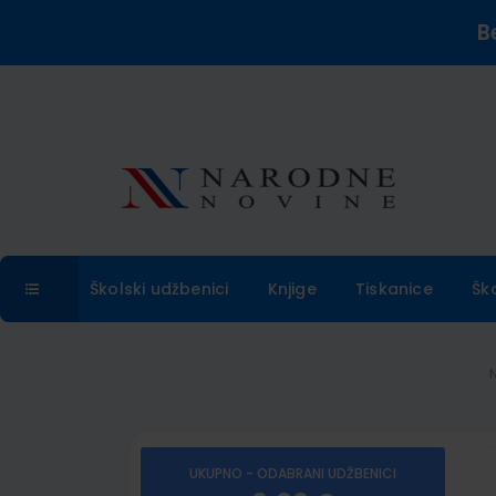
B
Školski udžbenici
Knjige
Tiskanice
Šk
UKUPNO - ODABRANI UDŽBENICI