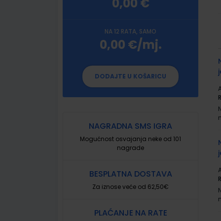
0,00 €
NA 12 RATA, SAMO
0,00 €/mj.
G
p
DODAJTE U KOŠARICU
A
NAGRADNA SMS IGRA
Mogućnost osvajanja neke od 101
nagrade
A
BESPLATNA DOSTAVA
Za iznose veće od 62,50€
PLAĆANJE NA RATE