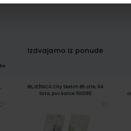
Izdvajamo iz ponude
rbe
BILJEŽNICA City Sketch B5 crte, 64
Bilježn
lista, pvc korice 150085
cm,tvrdi 