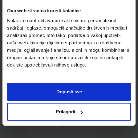
Ova web-stranica koristi kolačiće
Omot PVC za školske
Kolačiće upotrebljavamo kako bismo personalizirali
udžbenike; dimenzije
431x304; tip 178
sadržaj i oglase, omogućili značajke društvenih medija i
analizirali promet. Isto tako, podatke o vašoj upotrebi
naše web-lokacije dijelimo s partnerima za društvene
medije, oglašavanje i analizu, a oni ih mogu kombinirati s
drugim podacima koje ste im pružili ili koje su prikupili
dok ste upotrebljavali njihove usluge.
0,85 €
Dopusti sve
Prilagodi