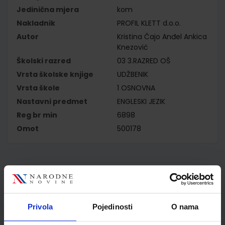
Jedinična mjera
kom
Nakladnik
PROFIL KLETT d.o.o.
Autor
Kristina Čajo Anđel Ankica
Knezović
Školski razred
03 3.RAZRED OŠ
Vrsta školske knjige
UDŽBENIK
Vrsta škole
1 OSNOVNA
Nastavni predmet
ENGLESKI JEZIK
Reg br min
6898
Omot
500178
Kupci najčešće biraju..
Privola
Pojedinosti
O nama