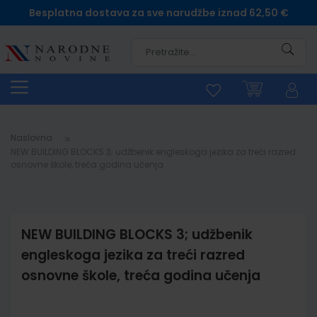
Besplatna dostava za sve narudžbe iznad 62,50 €
Pretra
Naslovna
NEW BUILDING BLOCKS 3; udžbenik engleskoga jezika za treći razred
osnovne škole, treća godina učenja
NEW BUILDING BLOCKS 3; udžbenik
engleskoga jezika za treći razred
osnovne škole, treća godina učenja