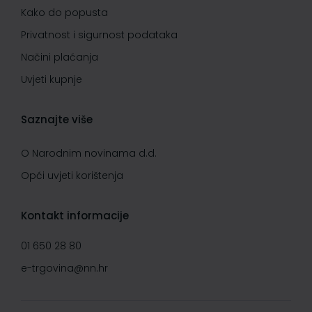
Kako do popusta
Privatnost i sigurnost podataka
Načini plaćanja
Uvjeti kupnje
Saznajte više
O Narodnim novinama d.d.
Opći uvjeti korištenja
Kontakt informacije
01 650 28 80
e-trgovina@nn.hr