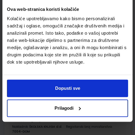
Ova web-stranica koristi kolačiće
Udžbenik
Kolačiće upotrebljavamo kako bismo personalizirali
sadržaj i oglase, omogućili značajke društvenih medija i
E-SVIJET 4; radni udžbenik informatike s dodatnim
analizirali promet. Isto tako, podatke o vašoj upotrebi
digitalnim sadržajima u četvrtom razredu osnovne škole
naše web-lokacije dijelimo s partnerima za društvene
Autor(i):
Blagus Ljubić Klemše Ružić Stančić
medije, oglašavanje i analizu, a oni ih mogu kombinirati s
Nakladnik:
ŠKOLSKA KNJIGA d.d.
Registarski broj ministarstva:
7004
drugim podacima koje ste im pružili ili koje su prikupili
SKU:
CIJENA:
567214
11,88 €
dok ste upotrebljavali njihove usluge.
ŠIFRA OMOTA:
500162
Udžbenik
Omot
Dopusti sve
E-SVIJET 4; radna bilježnica informatike u četvrtom razredu
Prilagodi
osnovne škole
Autor(i):
Blagus Ljubić Klemše Ružić Stančić
Nakladnik:
ŠKOLSKA KNJIGA d.d.
Registarski broj ministarstva:
7004-DOM