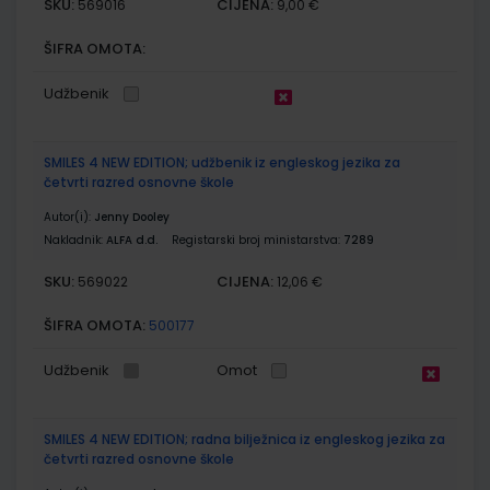
SKU:
CIJENA:
569016
9,00 €
ŠIFRA OMOTA:
Udžbenik
SMILES 4 NEW EDITION; udžbenik iz engleskog jezika za
četvrti razred osnovne škole
Autor(i):
Jenny Dooley
Nakladnik:
ALFA d.d.
Registarski broj ministarstva:
7289
SKU:
CIJENA:
569022
12,06 €
ŠIFRA OMOTA:
500177
Udžbenik
Omot
SMILES 4 NEW EDITION; radna bilježnica iz engleskog jezika za
četvrti razred osnovne škole