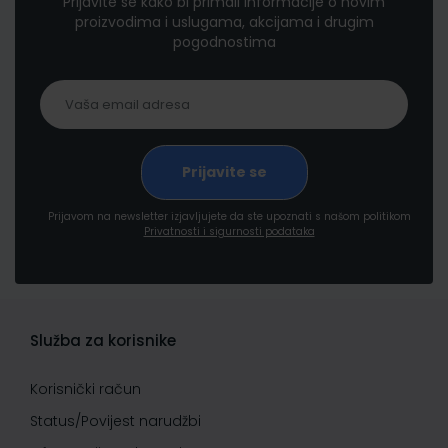
Prijavite se kako bi primali informacije o novim
proizvodima i uslugama, akcijama i drugim
pogodnostima
Prijavom na newsletter izjavljujete da ste upoznati s našom politikom
Privatnosti i sigurnosti podataka
Služba za korisnike
Korisnički račun
Status/Povijest narudžbi