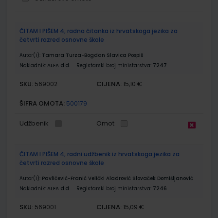
Grupirani
ČITAM I PIŠEM 4; radna čitanka iz hrvatskoga jezika za
proizvodi
četvrti razred osnovne škole
Autor(i):
Tamara Turza-Bogdan Slavica Pospiš
Nakladnik:
ALFA d.d.
Registarski broj ministarstva:
7247
SKU:
CIJENA:
569002
15,10 €
ŠIFRA OMOTA:
500179
Udžbenik
Omot
ČITAM I PIŠEM 4; radni udžbenik iz hrvatskoga jezika za
četvrti razred osnovne škole
Autor(i):
Pavličević-Franić Velički Aladrović Slovaček Domišljanović
Nakladnik:
ALFA d.d.
Registarski broj ministarstva:
7246
SKU:
CIJENA:
569001
15,09 €