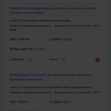
EUREKA 4; radna bilježnica za prirodu i društvo u četvrtom
razredu osnovne škole
Autor(i):
Ćorić Bakarić Palička Križanac Lukša
Nakladnik:
ŠKOLSKA KNJIGA d.d.
Registarski broj ministarstva:
7617-
DOM
SKU:
CIJENA:
569088
11,00 €
ŠIFRA OMOTA:
500233
Udžbenik
Omot
ISTRAŽUJEMO NAŠ SVIJET 4; udžbenik prirode i društva u
četvrtom razredu OŠ
Autor(i):
Tamara Kisovar Ivanda Alena Letina Zdenko Braičić
Nakladnik:
ŠKOLSKA KNJIGA d.d.
Registarski broj ministarstva:
7637
SKU:
CIJENA:
569091
18,11 €