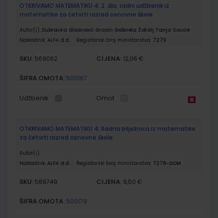
OTKRIVAMO MATEMATIKU 4; 2. dio, radni udžbenik iz
matematike za četvrti razred osnovne škole
Autor(i):
Dubravka Glasnović Gracin Gabriela Žokalj Tanja Soucie
Nakladnik:
ALFA d.d.
Registarski broj ministarstva:
7279
SKU:
CIJENA:
569062
12,06 €
ŠIFRA OMOTA:
500167
Udžbenik
Omot
OTKRIVAMO MATEMATIKU 4; Radna bilježnica iz matematike
za četvrti razred osnovne škole
Autor(i):
Nakladnik:
ALFA d.d.
Registarski broj ministarstva:
7278-DOM
SKU:
CIJENA:
569749
9,50 €
ŠIFRA OMOTA:
500179