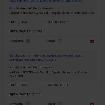
udžbenik hrvatskoga jezika u četvrtom razredu OŠ
Autor(i):
Sonja Ivić Marija Krmpotić
Nakladnik:
ŠKOLSKA KNJIGA d.d.
Registarski broj ministarstva:
7699
SKU:
CIJENA:
569014
30,19 €
ŠIFRA OMOTA:
500261
Udžbenik
Omot
ZLATNA VRATA 4; radna bilježnica za hrvatski jezik u
četvrtom razredu osnovne škole
Autor(i):
Sonja Ivić Marija Krmpotić
Nakladnik:
ŠKOLSKA KNJIGA d.d.
Registarski broj ministarstva:
7699-DOM
SKU:
CIJENA:
569015
10,50 €
ŠIFRA OMOTA:
500161
Udžbenik
Omot