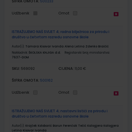
ŠIFRA OMOTA:
500233
Udžbenik
Omot
ISTRAŽUJEMO NAŠ SVIJET 4; radna bilježnica za prirodu i
društvo u četvrtom razredu osnovne škole
Autor(i):
Tamara Kisovar Ivanda Alena Letina Zdenko Braičić
Nakladnik:
ŠKOLSKA KNJIGA d.d.
Registarski broj ministarstva:
7637-DOM
SKU:
CIJENA:
569092
11,00 €
ŠIFRA OMOTA:
500162
Udžbenik
Omot
ISTRAŽUJEMO NAŠ SVIJET 4; nastavni listići za prirodu i
društvo u četvrtom razredu osnovne škole
Autor(i):
Krajček Kolobarić Barun Ferenčak Tečić Kalogjera Kalogjera
Letina Kisovar Ivanda