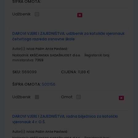
ŠIFRA OMOTA:
Udžbenik
DAROVI VJERE I ZAJEDNIŠTVA; udžbenik za katolički vjeronauk
četvrtoga razreda osnovne škole
Autor(i):
Ivica Pažin Ante Pavlović
Nakladnik:
KRŠĆANSKA SADAŠNJOST d.o.o.
Registarski broj
ministarstva:
7359
SKU:
CIJENA:
569099
11,88 €
ŠIFRA OMOTA:
500156
Udžbenik
Omot
DAROVI VJERE I ZAJEDNIŠTVA; radna bilježnica za katolički
vjeronauk 4 r. O.Š.
Autor(i):
Ivica Pažin Ante Pavlović