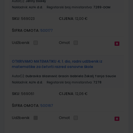
Autor(i):
Jenny Dooley
Nakladnik:
ALFA d.d.
Registarski broj ministarstva:
7289-DOM
SKU:
CIJENA:
569023
12,00 €
ŠIFRA OMOTA:
500177
Udžbenik
Omot
OTKRIVAMO MATEMATIKU 4; 1. dio, radni udžbenik iz
matematike za četvrti razred osnovne škole
Autor(i):
Dubravka Glasnović Gracin Gabriela Žokalj Tanja Soucie
Nakladnik:
ALFA d.d.
Registarski broj ministarstva:
7278
SKU:
CIJENA:
569061
12,06 €
ŠIFRA OMOTA:
500167
Udžbenik
Omot