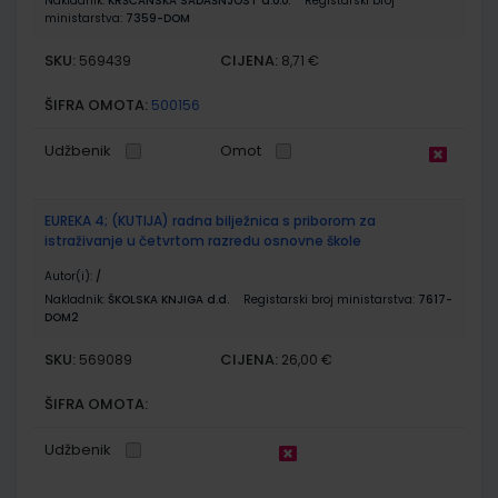
Nakladnik:
KRŠĆANSKA SADAŠNJOST d.o.o.
Registarski broj
ministarstva:
7359-DOM
SKU:
CIJENA:
569439
8,71 €
ŠIFRA OMOTA:
500156
Udžbenik
Omot
EUREKA 4; (KUTIJA) radna bilježnica s priborom za
istraživanje u četvrtom razredu osnovne škole
Autor(i):
/
Nakladnik:
ŠKOLSKA KNJIGA d.d.
Registarski broj ministarstva:
7617-
DOM2
SKU:
CIJENA:
569089
26,00 €
ŠIFRA OMOTA:
Udžbenik