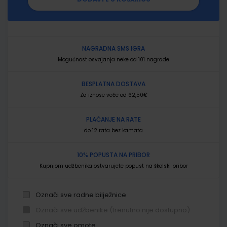
NAGRADNA SMS IGRA
Mogućnost osvajanja neke od 101 nagrade
BESPLATNA DOSTAVA
Za iznose veće od 62,50€
PLAĆANJE NA RATE
do 12 rata bez kamata
10% POPUSTA NA PRIBOR
Kupnjom udžbenika ostvarujete popust na školski pribor
Označi sve radne bilježnice
Označi sve udžbenike (trenutno nije dostupno)
Označi sve omote