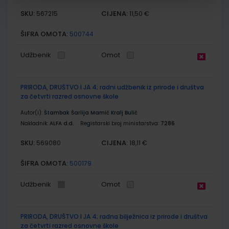
SKU:
CIJENA:
567215
11,50 €
ŠIFRA OMOTA:
500744
Udžbenik
Omot
PRIRODA, DRUŠTVO I JA 4; radni udžbenik iz prirode i društva
za četvrti razred osnovne škole
Autor(i):
Štambak Šarlija Mamić Kralj Bulić
Nakladnik:
ALFA d.d.
Registarski broj ministarstva:
7286
SKU:
CIJENA:
569080
18,11 €
ŠIFRA OMOTA:
500179
Udžbenik
Omot
PRIRODA, DRUŠTVO I JA 4; radna bilježnica iz prirode i društva
za četvrti razred osnovne škole