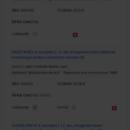
SKU:
CIJENA:
569745
8,00 €
ŠIFRA OMOTA:
Udžbenik
SVIJET RIJEČI 4; komplet 1. i 2. dio, integrirani radni udžbenik
hrvatskoga jezika u četvrtom razredu OŠ
Autor(i):
Zokić Vladušić Španić Jurić
Nakladnik:
ŠKOLSKA KNJIGA d.d.
Registarski broj ministarstva:
7685
SKU:
CIJENA:
569012
30,19 €
ŠIFRA OMOTA:
500161
Udžbenik
Omot
ZLATNA VRATA 4; komplet 1. i 2. dio, integrirani radni