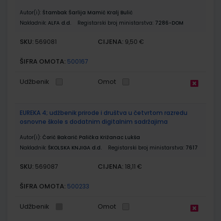
Autor(i):
Štambak Šarlija Mamić Kralj Bulić
Nakladnik:
ALFA d.d.
Registarski broj ministarstva:
7286-DOM
SKU:
CIJENA:
569081
9,50 €
ŠIFRA OMOTA:
500167
Udžbenik
Omot
EUREKA 4; udžbenik prirode i društva u četvrtom razredu
osnovne škole s dodatnim digitalnim sadržajima
Autor(i):
Ćorić Bakarić Palička Križanac Lukša
Nakladnik:
ŠKOLSKA KNJIGA d.d.
Registarski broj ministarstva:
7617
SKU:
CIJENA:
569087
18,11 €
ŠIFRA OMOTA:
500233
Udžbenik
Omot