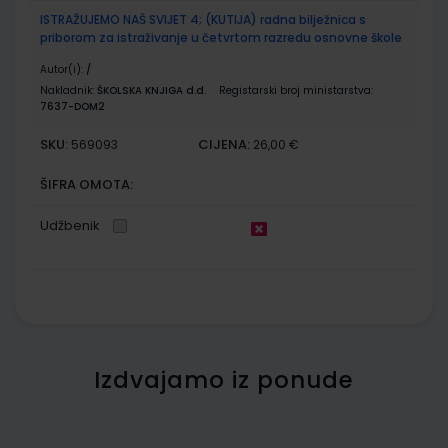
ISTRAŽUJEMO NAŠ SVIJET 4; (KUTIJA) radna bilježnica s
priborom za istraživanje u četvrtom razredu osnovne škole
Autor(i):
/
Nakladnik:
ŠKOLSKA KNJIGA d.d.
Registarski broj ministarstva:
7637-DOM2
SKU:
CIJENA:
569093
26,00 €
ŠIFRA OMOTA:
Udžbenik
Izdvajamo iz ponude