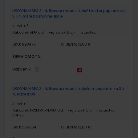
LIKOVNA MAPA 3 i 4; likovna mapa s kolaž i raster papirom za
3. i 4. razred osnovne škole
Autor(i):
/
Nakladnik:
ALFA d.d.
Registarski broj ministarstva:
SKU:
CIJENA:
993473
13,00 €
ŠIFRA OMOTA:
Udžbenik
LIKOVNA MAPA 3 i 4; likovna mapa s kolažnim papirom za 3. i
4. razred OŠ
Autor(i):
-
Nakladnik:
ŠKOLSKA KNJIGA d.d.
Registarski broj ministarstva:
014175
SKU:
CIJENA:
569364
13,00 €