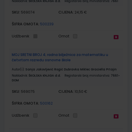
Nakladnik:
ŠKOLSKA KNJIGA d.d.
Registarski broj ministarstva:
7661
SKU:
CIJENA:
569074
24,15 €
ŠIFRA OMOTA:
500239
Udžbenik
Omot
MOJ SRETNI BROJ 4; radna bilježnica za matematiku u
četvrtom razredu osnovne škole
Autor(i):
Sanja Jakovljević Rogić Dubravka Miklec Graciella Prtajin
Nakladnik:
ŠKOLSKA KNJIGA d.d.
Registarski broj ministarstva:
7661-
DOM
SKU:
CIJENA:
569075
10,50 €
ŠIFRA OMOTA:
500162
Udžbenik
Omot