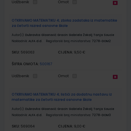
Udžbenik
Omot
OTKRIVAMO MATEMATIKU 4; zbirka zadataka iz matematike
za četvrti razred osnovne škole
Autor(i):
Dubravka Glasnović Gracin Gabriela Žokalj Tanja Soucie
Nakladnik:
ALFA d.d.
Registarski broj ministarstva:
7278-DOM2
SKU:
CIJENA:
569063
9,50 €
ŠIFRA OMOTA:
500167
Udžbenik
Omot
OTKRIVAMO MATEMATIKU 4; listići za dodatnu nastavu iz
matematike za četvrti razred osnovne škole
Autor(i):
Dubravka Glasnović Gracin Gabriela Žokalj Tanja Soucie
Nakladnik:
ALFA d.d.
Registarski broj ministarstva:
7278-DOM3
SKU:
CIJENA:
569064
9,00 €