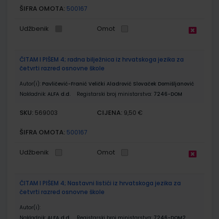
ŠIFRA OMOTA:
500167
Udžbenik
Omot
ČITAM I PIŠEM 4; radna bilježnica iz hrvatskoga jezika za
četvrti razred osnovne škole
Autor(i):
Pavličević-Franić Velički Aladrović Slovaček Domišljanović
Nakladnik:
ALFA d.d.
Registarski broj ministarstva:
7246-DOM
SKU:
CIJENA:
569003
9,50 €
ŠIFRA OMOTA:
500167
Udžbenik
Omot
ČITAM I PIŠEM 4; Nastavni listići iz hrvatskoga jezika za
četvrti razred osnovne škole
Autor(i):
Nakladnik:
ALFA d.d.
Registarski broj ministarstva:
7246-DOM2