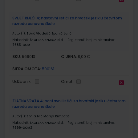
SVIJET RIJEČI 4; nastavni listići za hrvatski jezik u četvrtom
razredu osnovne škole
Autor(i):
Zokić Vladušić Španić Jurić
Nakladnik:
ŠKOLSKA KNJIGA d.d.
Registarski broj ministarstva:
7685-DOM
SKU:
CIJENA:
569013
9,00 €
ŠIFRA OMOTA:
500161
Udžbenik
Omot
ZLATNA VRATA 4; nastavni listići za hrvatski jezik u četvrtom
razredu osnovne škole
Autor(i):
Sonja Ivić Marija Krmpotić
Nakladnik:
ŠKOLSKA KNJIGA d.d.
Registarski broj ministarstva:
7699-DOM2