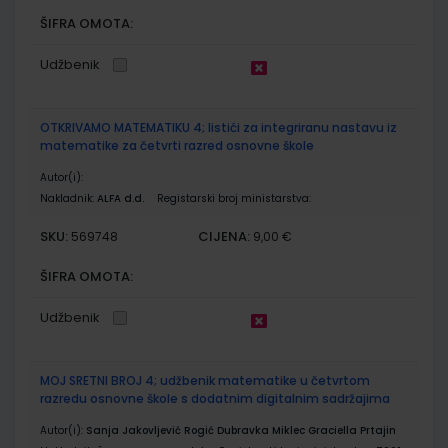
ŠIFRA OMOTA:
Udžbenik
OTKRIVAMO MATEMATIKU 4; listići za integriranu nastavu iz
matematike za četvrti razred osnovne škole
Autor(i):
Nakladnik:
ALFA d.d.
Registarski broj ministarstva:
SKU:
CIJENA:
569748
9,00 €
ŠIFRA OMOTA:
Udžbenik
MOJ SRETNI BROJ 4; udžbenik matematike u četvrtom
razredu osnovne škole s dodatnim digitalnim sadržajima
Autor(i):
Sanja Jakovljević Rogić Dubravka Miklec Graciella Prtajin