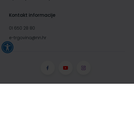
Kontakt informacije
01 650 28 80
e-trgovina@nn.hr
© Narodne novine d.d. 2008-
2026, Sva prava pridržana