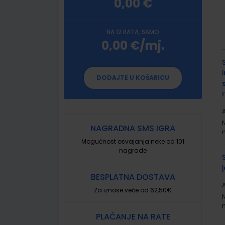
0,00 €
NA 12 RATA, SAMO
0,00 €/mj.
G
p
DODAJTE U KOŠARICU
A
NAGRADNA SMS IGRA
Mogućnost osvajanja neke od 101
nagrade
BESPLATNA DOSTAVA
A
Za iznose veće od 62,50€
PLAĆANJE NA RATE