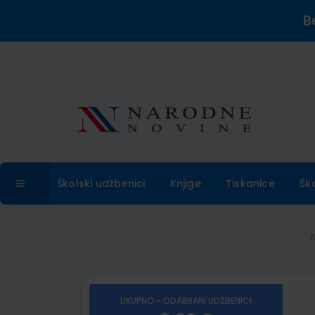
B
Školski udžbenici
Knjige
Tiskanice
Šk
UKUPNO - ODABRANI UDŽBENICI