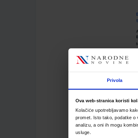
A
Privola
A
Ova web-stranica koristi kol
Kolačiće upotrebljavamo kako 
promet. Isto tako, podatke o 
analizu, a oni ih mogu kombini
usluge.
A