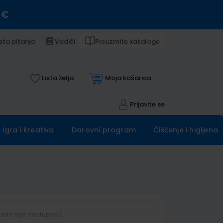
 €
sta pitanja
Vodiči
Preuzmite kataloge
Lista želja
Moja košarica
Prijavite se
Igra i kreativa
Darovni program
Čišćenje i higijena
utno nije dostupno)