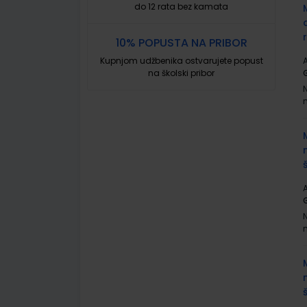
do 12 rata bez kamata
10% POPUSTA NA PRIBOR
Kupnjom udžbenika ostvarujete popust
A
na školski pribor
G
A
G