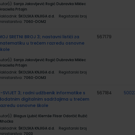
utor(i):
Sanja Jakovljević Rogić Dubravka Miklec
raciella Prtajin
Nakladnik:
ŠKOLSKA KNJIGA d.d.
Registarski broj
ministarstva:
7060-DOM2
MOJ SRETNI BROJ 3; nastavni listići za
567179
matematiku u trećem razredu osnovne
škole
utor(i):
Sanja Jakovljević Rogić Dubravka Miklec
raciella Prtajin
Nakladnik:
ŠKOLSKA KNJIGA d.d.
Registarski broj
ministarstva:
7060-DOM3
E-SVIJET 3; radni udžbenik informatike s
567184
5002
dodatnim digitalnim sadržajima u trećem
razredu osnovne škole
utor(i):
Blagus Ljubić Klemše Flisar Odorčić Ružić
Mihočka
Nakladnik:
ŠKOLSKA KNJIGA d.d.
Registarski broj
ministarstva:
7003