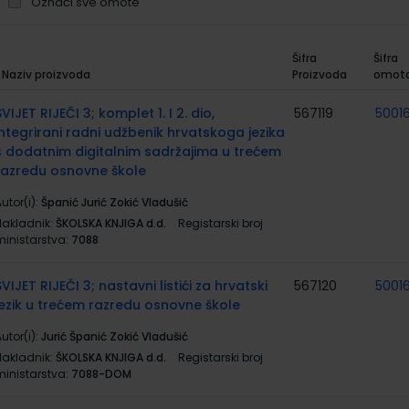
Označi sve omote
Šifra
Šifra
Naziv proizvoda
Proizvoda
omot
rupirani
roizvodi
SVIJET RIJEČI 3; komplet 1. I 2. dio,
567119
50016
integrirani radni udžbenik hrvatskoga jezika
s dodatnim digitalnim sadržajima u trećem
razredu osnovne škole
utor(i):
Španić Jurić Zokić Vladušić
Nakladnik:
ŠKOLSKA KNJIGA d.d.
Registarski broj
ministarstva:
7088
SVIJET RIJEČI 3; nastavni listići za hrvatski
567120
50016
jezik u trećem razredu osnovne škole
utor(i):
Jurić Španić Zokić Vladušić
Nakladnik:
ŠKOLSKA KNJIGA d.d.
Registarski broj
ministarstva:
7088-DOM