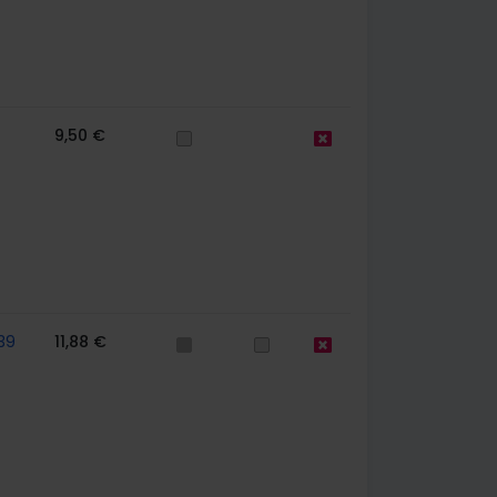
9,50 €
39
11,88 €