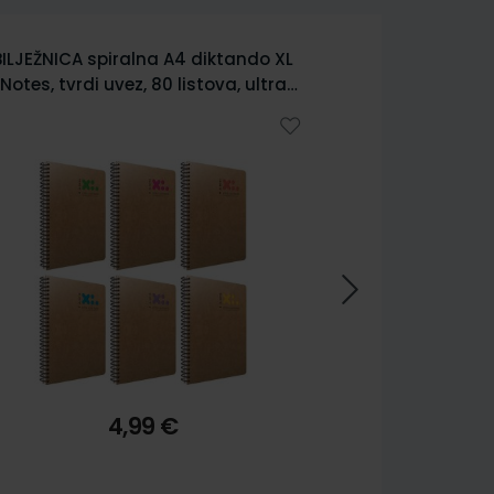
BILJEŽNICA spiralna A4 diktando XL
BILJEŽNICA s
Notes, tvrdi uvez, 80 listova, ultra
tvrdi uvez, 
lagani papir 5328
4,99 €