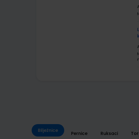
A
A
Bilježnice
Pernice
Ruksaci
To