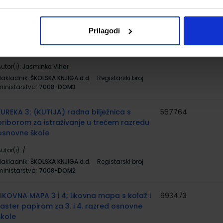
Nakladnik:
ŠKOLSKA KNJIGA d.d.
Registarski broj
ministarstva:
7008-DOM
Prilagodi
EUREKA 3; nastavni listići za prirodu i
567196
društvo u trećem razredu osnovne škole
utor(i):
Jasminka Viher
Nakladnik:
ŠKOLSKA KNJIGA d.d.
Registarski broj
ministarstva:
7008-DOM3
EUREKA 3; (KUTIJA) radna bilježnica s
567764
priborom za istraživanje u trećem razredu
osnovne škole
utor(i):
/
Nakladnik:
ŠKOLSKA KNJIGA d.d.
Registarski broj
ministarstva:
7008-DOM2
LIKOVNA MAPA 3 i 4; likovna mapa s kolaž i
993473
raster papirom za 3. i 4. razred osnovne
škole