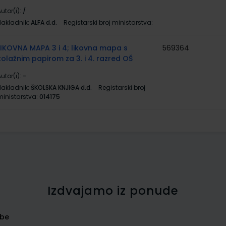
utor(i):
/
Nakladnik:
ALFA d.d.
Registarski broj ministarstva:
LIKOVNA MAPA 3 i 4; likovna mapa s
569364
kolažnim papirom za 3. i 4. razred OŠ
utor(i):
-
Nakladnik:
ŠKOLSKA KNJIGA d.d.
Registarski broj
ministarstva:
014175
Izdvajamo iz ponude
rbe