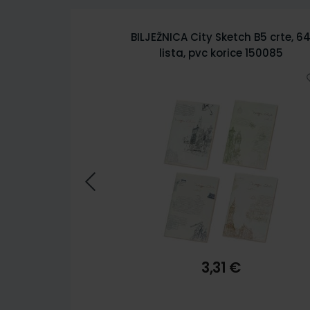
te, 64 lista,
BILJEŽNICA City Sketch B5 crte, 6
50089
lista, pvc korice 150085
3,31 €