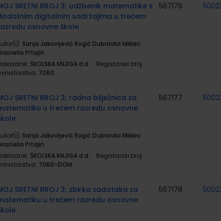
MOJ SRETNI BROJ 3; udžbenik matematike s
567176
5002
dodatnim digitalnim sadržajima u trećem
razredu osnovne škole
utor(i):
Sanja Jakovljević Rogić Dubravka Miklec
raciella Prtajin
Nakladnik:
ŠKOLSKA KNJIGA d.d.
Registarski broj
ministarstva:
7060
MOJ SRETNI BROJ 3; radna bilježnica za
567177
5002
matematiku u trećem razredu osnovne
škole
utor(i):
Sanja Jakovljević Rogić Dubravka Miklec
raciella Prtajin
Nakladnik:
ŠKOLSKA KNJIGA d.d.
Registarski broj
ministarstva:
7060-DOM
MOJ SRETNI BROJ 3; zbirka zadataka za
567178
5002
matematiku u trećem razredu osnovne
škole