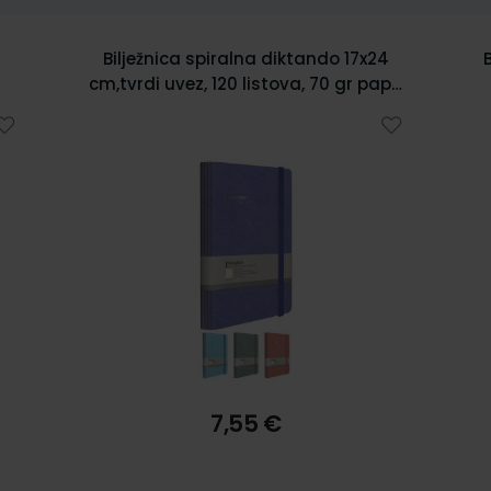
4
Bilježnica spiralna diktando 17x24
cm,tvrdi uvez, 120 listova, 70 gr papir
5902
7,55 €