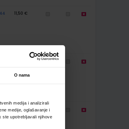
44
11,50 €
39
11,88 €
O nama
enih medija i analizirali
39
11,00 €
ene medije, oglašavanje i
k ste upotrebljavali njihove