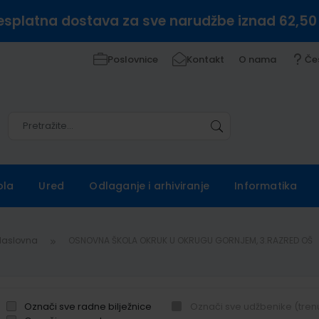
esplatna dostava za sve narudžbe iznad 62,50
Poslovnice
Kontakt
O nama
Če
Pretražite
Pretražite
ola
Ured
Odlaganje i arhiviranje
Informatika
Naslovna
OSNOVNA ŠKOLA OKRUK U OKRUGU GORNJEM, 3.RAZRED OŠ
Označi sve radne bilježnice
Označi sve udžbenike (tren