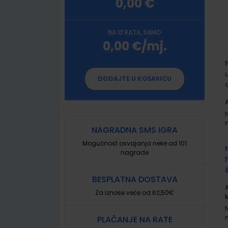
0,00 €
NA 12 RATA, SAMO
0,00 €/mj.
G
p
DODAJTE U KOŠARICU
A
NAGRADNA SMS IGRA
Mogućnost osvajanja neke od 101
nagrade
BESPLATNA DOSTAVA
A
Za iznose veće od 62,50€
PLAĆANJE NA RATE