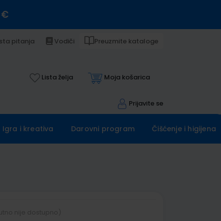
 €
sta pitanja
Vodiči
Preuzmite kataloge
Lista želja
Moja košarica
Prijavite se
Igra i kreativa
Darovni program
Čišćenje i higijena
utno nije dostupno)