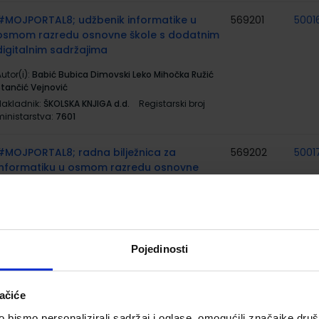
#MOJPORTAL8; udžbenik informatike u
569201
5001
osmom razredu osnovne škole s dodatnim
digitalnim sadržajima
utor(i):
Babić Bubica Dimovski Leko Mihočka Ružić
Stančić Vejnović
Nakladnik:
ŠKOLSKA KNJIGA d.d.
Registarski broj
ministarstva:
7601
#MOJPORTAL8; radna bilježnica za
569202
5001
informatiku u osmom razredu osnovne
škole
utor(i):
Babić Bubica Dimovski Leko Mihočka Ružić
Stančić Vejnović
Nakladnik:
ŠKOLSKA KNJIGA d.d.
Registarski broj
Pojedinosti
ministarstva:
7601-DOM
BIOLOGIJA 8; udžbenik iz biologije za osmi
567440
5001
ačiće
razred osnovne škole
bismo personalizirali sadržaj i oglase, omogućili značajke društv