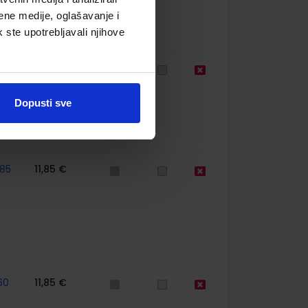
ene medije, oglašavanje i
k ste upotrebljavali njihove
60
12,00 €
Dopusti sve
85
11,85 €
60
11,85 €