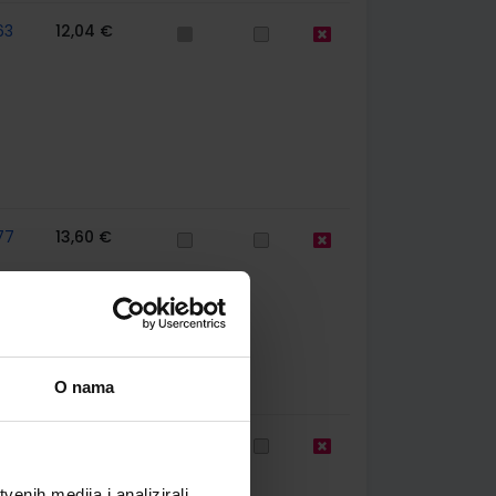
63
12,04 €
77
13,60 €
O nama
60
11,85 €
enih medija i analizirali