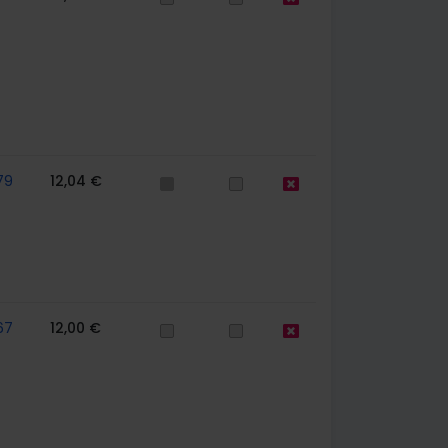
79
12,04 €
67
12,00 €