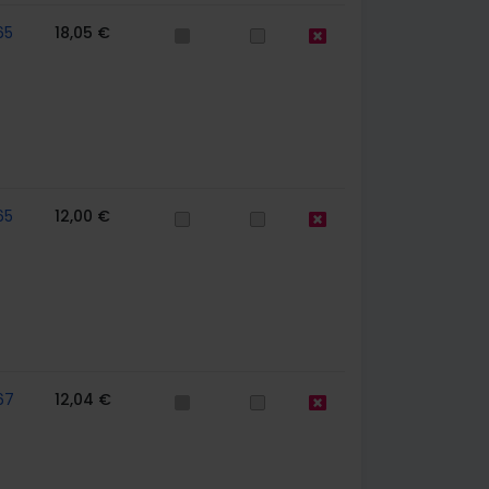
65
18,05 €
65
12,00 €
67
12,04 €