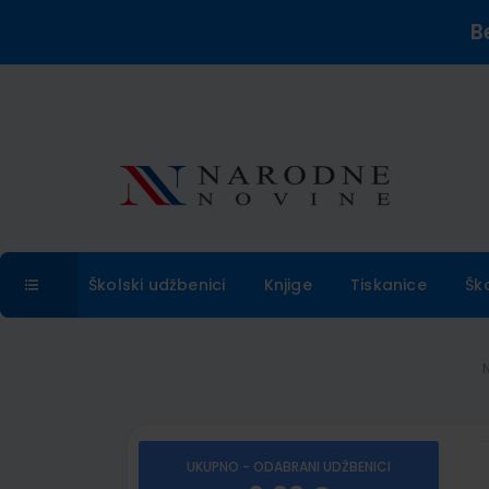
B
Školski udžbenici
Knjige
Tiskanice
Šk
UKUPNO - ODABRANI UDŽBENICI