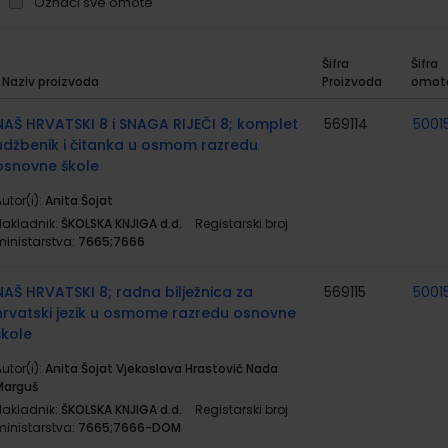
Označi sve omote
Šifra
Šifra
Naziv proizvoda
Proizvoda
omot
rupirani
roizvodi
NAŠ HRVATSKI 8 i SNAGA RIJEČI 8; komplet
569114
5001
udžbenik i čitanka u osmom razredu
osnovne škole
utor(i):
Anita Šojat
Nakladnik:
ŠKOLSKA KNJIGA d.d.
Registarski broj
ministarstva:
7665;7666
NAŠ HRVATSKI 8; radna bilježnica za
569115
5001
hrvatski jezik u osmome razredu osnovne
škole
utor(i):
Anita Šojat Vjekoslava Hrastović Nada
Marguš
Nakladnik:
ŠKOLSKA KNJIGA d.d.
Registarski broj
ministarstva:
7665;7666-DOM