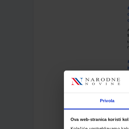
A
A
Privola
Ova web-stranica koristi kol
Kolačiće upotrebljavamo kako 