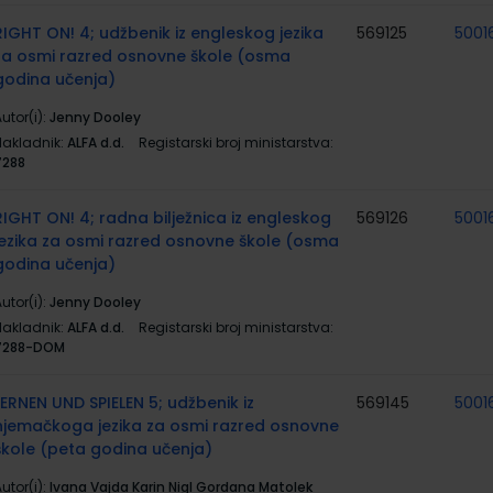
RIGHT ON! 4; udžbenik iz engleskog jezika
569125
5001
za osmi razred osnovne škole (osma
godina učenja)
utor(i):
Jenny Dooley
Nakladnik:
ALFA d.d.
Registarski broj ministarstva:
7288
RIGHT ON! 4; radna bilježnica iz engleskog
569126
5001
jezika za osmi razred osnovne škole (osma
godina učenja)
utor(i):
Jenny Dooley
Nakladnik:
ALFA d.d.
Registarski broj ministarstva:
7288-DOM
LERNEN UND SPIELEN 5; udžbenik iz
569145
5001
njemačkoga jezika za osmi razred osnovne
škole (peta godina učenja)
utor(i):
Ivana Vajda Karin Nigl Gordana Matolek