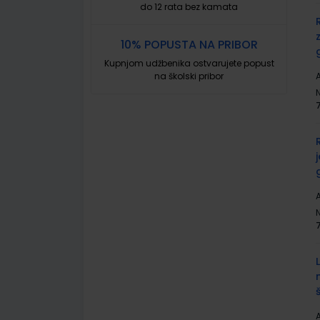
do 12 rata bez kamata
10% POPUSTA NA PRIBOR
Kupnjom udžbenika ostvarujete popust
na školski pribor
A
A
A