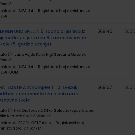
Veselić
Nakladnik:
ALFA d.d.
Registarski broj ministarstva:
7258
LERNEN UND SPIELEN 5; radna bilježnica iz
569146
5001
njemačkoga jezika za 8. razred osnovne
škole (5. godina učenja)
utor(i):
Ivana Vajda Karin Nigl Gordana Matolek
Veselić
Nakladnik:
ALFA d.d.
Registarski broj ministarstva:
7258-DOM
MATEMATIKA 8; komplet 1. i 2. svezak,
569167
5001
udžbenik matematike za osmi razred
osnovne škole
utor(i):
Šikić Draženović Žitko Golac Jakopović Lobor
Milić Nemeth Stajčić Vuković
Nakladnik:
PROFIL KLETT d.o.o.
Registarski broj
ministarstva:
7716;7717