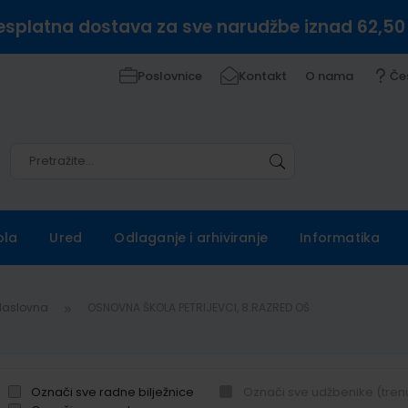
esplatna dostava za sve narudžbe iznad 62,50
Poslovnice
Kontakt
O nama
Če
Pretražite
Pretražite
ola
Ured
Odlaganje i arhiviranje
Informatika
Naslovna
OSNOVNA ŠKOLA PETRIJEVCI, 8.RAZRED OŠ
Označi sve radne bilježnice
Označi sve udžbenike (tren