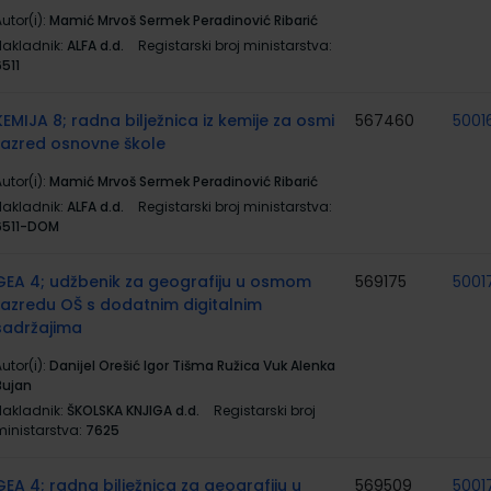
utor(i):
Mamić Mrvoš Sermek Peradinović Ribarić
Nakladnik:
ALFA d.d.
Registarski broj ministarstva:
511
KEMIJA 8; radna bilježnica iz kemije za osmi
567460
5001
razred osnovne škole
utor(i):
Mamić Mrvoš Sermek Peradinović Ribarić
Nakladnik:
ALFA d.d.
Registarski broj ministarstva:
6511-DOM
GEA 4; udžbenik za geografiju u osmom
569175
5001
razredu OŠ s dodatnim digitalnim
sadržajima
utor(i):
Danijel Orešić Igor Tišma Ružica Vuk Alenka
Bujan
Nakladnik:
ŠKOLSKA KNJIGA d.d.
Registarski broj
ministarstva:
7625
GEA 4; radna bilježnica za geografiju u
569509
5001