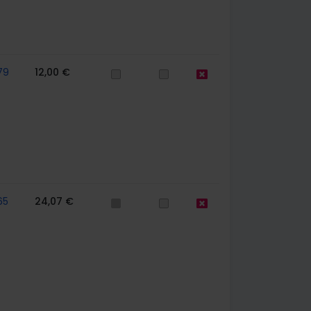
79
12,00 €
65
24,07 €