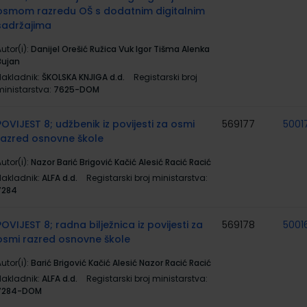
osmom razredu OŠ s dodatnim digitalnim
sadržajima
utor(i):
Danijel Orešić Ružica Vuk Igor Tišma Alenka
Bujan
Nakladnik:
ŠKOLSKA KNJIGA d.d.
Registarski broj
ministarstva:
7625-DOM
POVIJEST 8; udžbenik iz povijesti za osmi
569177
5001
razred osnovne škole
utor(i):
Nazor Barić Brigović Kačić Alesić Racić Racić
Nakladnik:
ALFA d.d.
Registarski broj ministarstva:
7284
POVIJEST 8; radna bilježnica iz povijesti za
569178
5001
osmi razred osnovne škole
utor(i):
Barić Brigović Kačić Alesić Nazor Racić Racić
Nakladnik:
ALFA d.d.
Registarski broj ministarstva:
7284-DOM