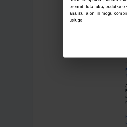
A
promet. Isto tako, podatke o 
analizu, a oni ih mogu kombini
usluge.
A
A
P