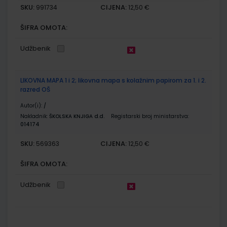
SKU:
CIJENA:
991734
12,50 €
ŠIFRA OMOTA:
Udžbenik
LIKOVNA MAPA 1 i 2; likovna mapa s kolažnim papirom za 1. i 2.
razred OŠ
Autor(i):
/
Nakladnik:
ŠKOLSKA KNJIGA d.d.
Registarski broj ministarstva:
014174
SKU:
CIJENA:
569363
12,50 €
ŠIFRA OMOTA:
Udžbenik