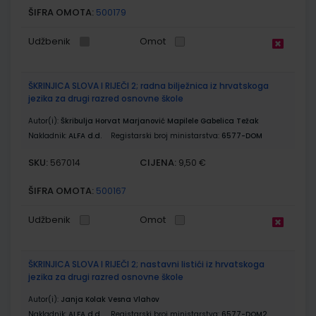
ŠIFRA OMOTA:
500179
Udžbenik
Omot
ŠKRINJICA SLOVA I RIJEČI 2; radna bilježnica iz hrvatskoga
jezika za drugi razred osnovne škole
Autor(i):
Škribulja Horvat Marjanović Mapilele Gabelica Težak
Nakladnik:
ALFA d.d.
Registarski broj ministarstva:
6577-DOM
SKU:
CIJENA:
567014
9,50 €
ŠIFRA OMOTA:
500167
Udžbenik
Omot
ŠKRINJICA SLOVA I RIJEČI 2; nastavni listići iz hrvatskoga
jezika za drugi razred osnovne škole
Autor(i):
Janja Kolak Vesna Vlahov
Nakladnik:
ALFA d.d.
Registarski broj ministarstva:
6577-DOM2