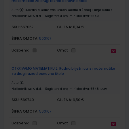
matematike za drugi razred osnovne škole
Autor(i):
Dubravka Glasnović Gracin Gabriela Žokalj Tanja Soucie
Nakladnik:
ALFA d.d.
Registarski broj ministarstva:
6549
SKU:
CIJENA:
567057
11,94 €
ŠIFRA OMOTA:
500167
Udžbenik
Omot
OTKRIVAMO MATEMATIKU 2; Radna bilježnica iz matematike
za drugi razred osnovne škole
Autor(i):
Nakladnik:
ALFA d.d.
Registarski broj ministarstva:
6548-DOM
SKU:
CIJENA:
569740
9,50 €
ŠIFRA OMOTA:
500167
Udžbenik
Omot