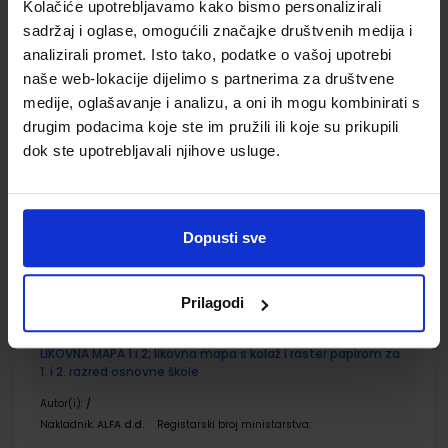
Kolačiće upotrebljavamo kako bismo personalizirali
sadržaj i oglase, omogućili značajke društvenih medija i
Udžbenik
analizirali promet. Isto tako, podatke o vašoj upotrebi
naše web-lokacije dijelimo s partnerima za društvene
OTKRIVAMO MATEMATIKU 2; listići za integriranu nastavu iz
medije, oglašavanje i analizu, a oni ih mogu kombinirati s
matematike za drugi razred osnovne škole
drugim podacima koje ste im pružili ili koje su prikupili
dok ste upotrebljavali njihove usluge.
Autor(i):
Gabriela Žokalj Dubravka Glasnović Gracin Tanja Soucie
Nakladnik:
ALFA d.d.
Registarski broj ministarstva:
6549-DOM2
SKU:
CIJENA:
567060
9,00 €
Dopusti sve
ŠIFRA OMOTA:
Udžbenik
Prilagodi
LIKOVNA MAPA 1 i 2; likovna mapa s kolaž i raster papirom za
1. i 2. razred osnovne škole
Autor(i):
/
Nakladnik:
ALFA d.d.
Registarski broj ministarstva: