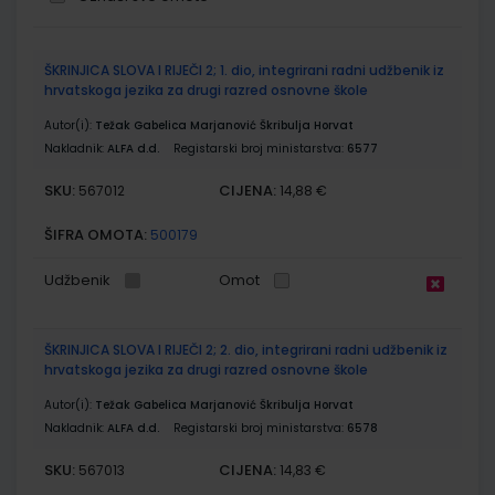
Grupirani
ŠKRINJICA SLOVA I RIJEČI 2; 1. dio, integrirani radni udžbenik iz
proizvodi
hrvatskoga jezika za drugi razred osnovne škole
Autor(i):
Težak Gabelica Marjanović Škribulja Horvat
Nakladnik:
ALFA d.d.
Registarski broj ministarstva:
6577
SKU:
CIJENA:
567012
14,88 €
ŠIFRA OMOTA:
500179
Udžbenik
Omot
ŠKRINJICA SLOVA I RIJEČI 2; 2. dio, integrirani radni udžbenik iz
hrvatskoga jezika za drugi razred osnovne škole
Autor(i):
Težak Gabelica Marjanović Škribulja Horvat
Nakladnik:
ALFA d.d.
Registarski broj ministarstva:
6578
SKU:
CIJENA:
567013
14,83 €