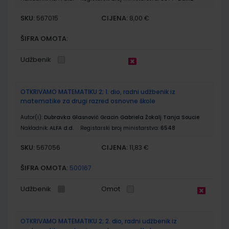
SKU:
CIJENA:
567015
8,00 €
ŠIFRA OMOTA:
Udžbenik
OTKRIVAMO MATEMATIKU 2; 1. dio, radni udžbenik iz
matematike za drugi razred osnovne škole
Autor(i):
Dubravka Glasnović Gracin Gabriela Žokalj Tanja Soucie
Nakladnik:
ALFA d.d.
Registarski broj ministarstva:
6548
SKU:
CIJENA:
567056
11,83 €
ŠIFRA OMOTA:
500167
Udžbenik
Omot
OTKRIVAMO MATEMATIKU 2; 2. dio, radni udžbenik iz