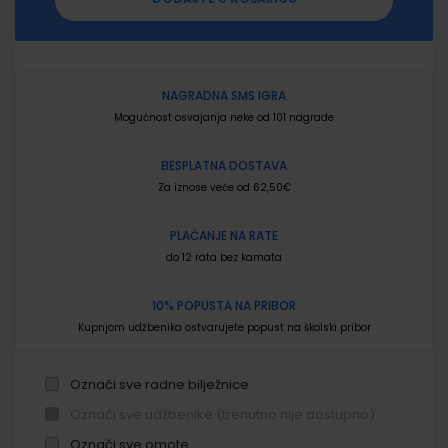
NAGRADNA SMS IGRA
Mogućnost osvajanja neke od 101 nagrade
BESPLATNA DOSTAVA
Za iznose veće od 62,50€
PLAĆANJE NA RATE
do 12 rata bez kamata
10% POPUSTA NA PRIBOR
Kupnjom udžbenika ostvarujete popust na školski pribor
Označi sve radne bilježnice
Označi sve udžbenike (trenutno nije dostupno)
Označi sve omote