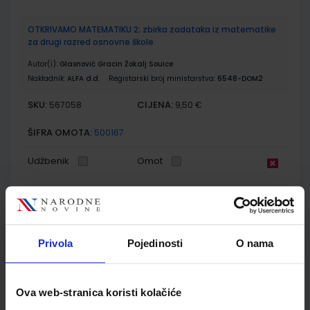
OTKRIVAMO MATEMATIKU 2; zbirka zadataka iz matematike
za drugi razred osnovne škole
Autor(i):
Glasnović Gracin Žokalj Souice
Nakladnik:
ALFA d.d.
Registarski broj ministarstva:
6548-DOM2
SKU:
CIJENA:
567058
9,50 €
ŠIFRA OMOTA:
500167
Udžbenik
Omot
OTKRIVAMO MATEMATIKU 2; listići za dodatnu nastavu iz
matematike za drugi razred osnovne škole
Autor(i):
Dubravka Glasnović Gracin Gabriela Žokalj Tanja Soucie
Privola
Pojedinosti
O nama
Nakladnik:
ALFA d.d.
Registarski broj ministarstva:
6549-DOM
SKU:
CIJENA:
567059
9,00 €
Ova web-stranica koristi kolačiće
ŠIFRA OMOTA: