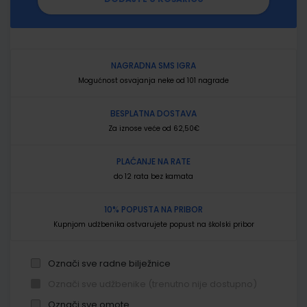
NAGRADNA SMS IGRA
Mogućnost osvajanja neke od 101 nagrade
BESPLATNA DOSTAVA
Za iznose veće od 62,50€
PLAĆANJE NA RATE
do 12 rata bez kamata
10% POPUSTA NA PRIBOR
Kupnjom udžbenika ostvarujete popust na školski pribor
Označi sve radne bilježnice
Označi sve udžbenike (trenutno nije dostupno)
Označi sve omote