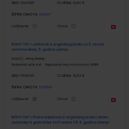
SKU:
CIJENA:
556089
13,60 €
ŠIFRA OMOTA:
500157
Udžbenik
Omot
RIGHT ON! 1; udžbenik iz engleskog jezika za 5. razred
osnovne škole, 5. godina učenja
Autor(i):
Jenny Dooley
Nakladnik:
ALFA d.d.
Registarski broj ministarstva:
5986
SKU:
CIJENA:
556099
16,82 €
ŠIFRA OMOTA:
500164
Udžbenik
Omot
RIGHT ON! 1; Radna bilježnica iz engleskog jezika i zbirka
zadataka iz gramatike za 5.razred OŠ, 5. godina učenja