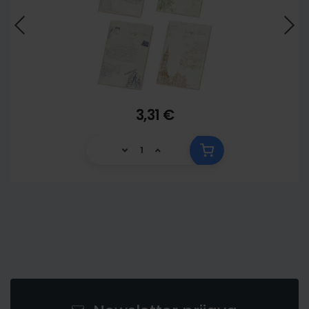
3,31 €