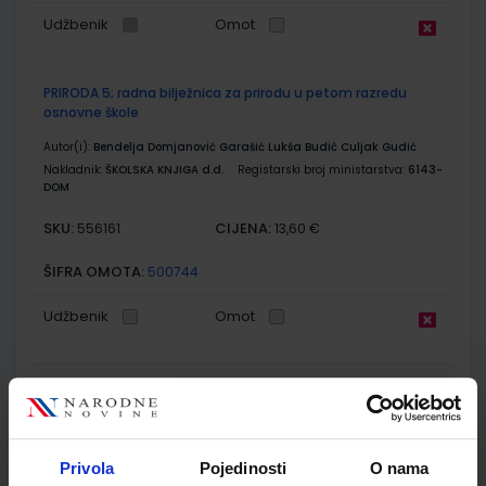
Udžbenik
Omot
PRIRODA 5; radna bilježnica za prirodu u petom razredu
osnovne škole
Autor(i):
Bendelja Domjanović Garašić Lukša Budić Culjak Gudić
Nakladnik:
ŠKOLSKA KNJIGA d.d.
Registarski broj ministarstva:
6143-
DOM
SKU:
CIJENA:
556161
13,60 €
ŠIFRA OMOTA:
500744
Udžbenik
Omot
MOJA ZEMLJA 1; udžbenik iz geografije za peti razred
osnovne škole
Autor(i):
Ivan Gambiroža Josip Jukić Dinko Marin Ana Mesić
Nakladnik:
ALFA d.d.
Registarski broj ministarstva:
6013
Privola
Pojedinosti
O nama