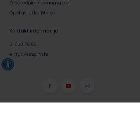
O Narodnim novinama d.d.
Opći uvjeti korištenja
Kontakt informacije
01 650 28 80
e-trgovina@nn.hr