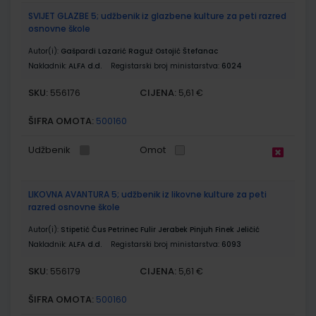
SVIJET GLAZBE 5; udžbenik iz glazbene kulture za peti razred
osnovne škole
Autor(i):
Gašpardi Lazarić Raguž Ostojić Štefanac
Nakladnik:
ALFA d.d.
Registarski broj ministarstva:
6024
SKU:
CIJENA:
556176
5,61 €
ŠIFRA OMOTA:
500160
Udžbenik
Omot
LIKOVNA AVANTURA 5; udžbenik iz likovne kulture za peti
razred osnovne škole
Autor(i):
Stipetić Čus Petrinec Fulir Jerabek Pinjuh Finek Jeličić
Nakladnik:
ALFA d.d.
Registarski broj ministarstva:
6093
SKU:
CIJENA:
556179
5,61 €
ŠIFRA OMOTA:
500160