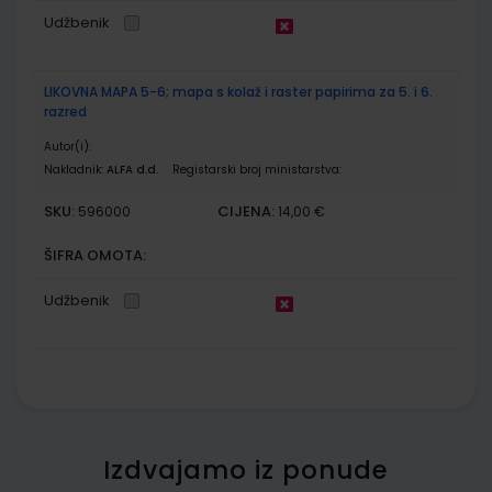
Udžbenik
LIKOVNA MAPA 5-6; mapa s kolaž i raster papirima za 5. i 6.
razred
Autor(i):
Nakladnik:
ALFA d.d.
Registarski broj ministarstva:
SKU:
CIJENA:
596000
14,00 €
ŠIFRA OMOTA:
Udžbenik
Izdvajamo iz ponude