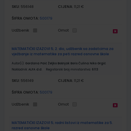
SKU:
CIJENA:
556148
11,21 €
ŠIFRA OMOTA:
500179
Udžbenik
Omot
MATEMATIČKI IZAZOVI 5; 2. dio, udžbenik sa zadatcima za
vježbanje iz matematike za peti razred osnovne škole
Autor(i):
Gordana Paić Željko Bošnjak Boris Čulina Niko Grgić
Nakladnik:
ALFA d.d.
Registarski broj ministarstva:
6113
SKU:
CIJENA:
556149
11,21 €
ŠIFRA OMOTA:
500179
Udžbenik
Omot
MATEMATIČKI IZAZOVI 5; radni listovi iz matematike za 5.
razred osnovne škole