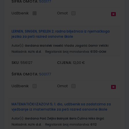
ŠIFRA OMOTA:
500177
Udžbenik
Omot
LERNEN, SINGEN, SPIELEN 2; radna bilježnica iz njemačkoga
jezika za peti razred osnovne škole
Autor(i):
Gordana Matolek Veselić Vlada Jagatić Damir Velički
Nakladnik:
ALFA d.d.
Registarski broj ministarstva:
6130-DOM
SKU:
CIJENA:
556127
12,00 €
ŠIFRA OMOTA:
500177
Udžbenik
Omot
MATEMATIČKI IZAZOVI 5; 1. dio, udžbenik sa zadatcima za
vježbanje iz matematike za peti razred osnovne škole
Autor(i):
Gordana Paić Željko Bošnjak Boris Čulina Niko Grgić
Nakladnik:
ALFA d.d.
Registarski broj ministarstva:
6112