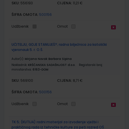
SKU:
CIJENA:
556193
11,21 €
ŠIFRA OMOTA:
500156
Udžbenik
Omot
UČITELJU, GDJE STANUJEŠ?; radna bilježnica za katolički
vjeronauk 5. r. O.Š.
Autor(i):
Mirjana Novak Barbara Sipina
Nakladnik:
KRŠĆANSKA SADAŠNJOST d.o.o.
Registarski broj
ministarstva:
6163-DOM
SKU:
CIJENA:
569100
8,71 €
ŠIFRA OMOTA:
500156
Udžbenik
Omot
TK 5; (KUTIJA) radni materijal za izvođenje vježbi i
praktičnog rada iz tehničke kulture za peti razred OŠ