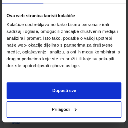
SKU:
CIJENA:
556165
8,41 €
Ova web-stranica koristi kolačiće
ŠIFRA OMOTA:
500167
Kolačiće upotrebljavamo kako bismo personalizirali
Udžbenik
Omot
sadržaj i oglase, omogućili značajke društvenih medija i
analizirali promet. Isto tako, podatke o vašoj upotrebi
naše web-lokacije dijelimo s partnerima za društvene
MOJA ZEMLJA 1; radna bilježnica iz geografije za peti razred
osnovne škole
medije, oglašavanje i analizu, a oni ih mogu kombinirati s
drugim podacima koje ste im pružili ili koje su prikupili
Autor(i):
Ivan Gambiroža Josip Jukić Dinko Marin Ana Mesić
dok ste upotrebljavali njihove usluge.
Nakladnik:
ALFA d.d.
Registarski broj ministarstva:
6013-DOM
SKU:
CIJENA:
556166
12,00 €
ŠIFRA OMOTA:
500160
Dopusti sve
Udžbenik
Omot
Prilagodi
POVIJEST 5; udžbenik iz povijesti za peti razred osnovne
škole