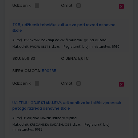
Udžbenik
Omot
TK 5; udžbenik tehničke kulture za peti razred osnovne
škole
Autor(i):
Vinković Zakanji Valčić Šimunović grupa autora
Nakladnik:
PROFIL KLETT d.o.o.
Registarski broj ministarstva:
6160
SKU:
CIJENA:
556183
5,61 €
ŠIFRA OMOTA:
500285
Udžbenik
Omot
UČITELJU, GDJE STANUJEŠ?; udžbenik za katolički vjeronauk
petoga razreda osnovne škole
Autor(i):
Mirjana Novak Barbara Sipina
Nakladnik:
KRŠĆANSKA SADAŠNJOST d.o.o.
Registarski broj
ministarstva:
6163