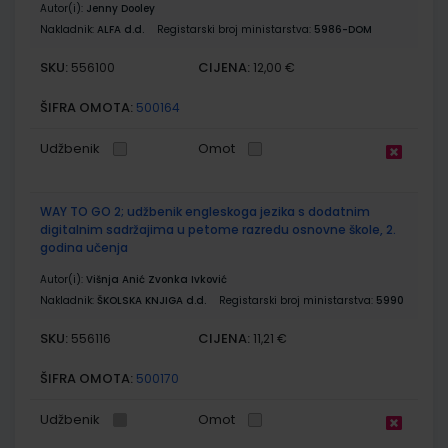
Autor(i):
Jenny Dooley
Nakladnik:
ALFA d.d.
Registarski broj ministarstva:
5986-DOM
SKU:
CIJENA:
556100
12,00 €
ŠIFRA OMOTA:
500164
Udžbenik
Omot
WAY TO GO 2; udžbenik engleskoga jezika s dodatnim
digitalnim sadržajima u petome razredu osnovne škole, 2.
godina učenja
Autor(i):
Višnja Anić Zvonka Ivković
Nakladnik:
ŠKOLSKA KNJIGA d.d.
Registarski broj ministarstva:
5990
SKU:
CIJENA:
556116
11,21 €
ŠIFRA OMOTA:
500170
Udžbenik
Omot