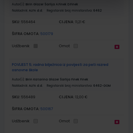
Autor(i):
Birin Glazer Šarlija A.Finek D.Finek
Nakladnik:
ALFA d.d.
Registarski broj ministarstva:
6462
SKU:
CIJENA:
556464
11,21 €
ŠIFRA OMOTA:
500179
Udžbenik
Omot
POVIJEST 5; radna bilježnica iz povijesti za peti razred
osnovne škole
Autor(i):
Birin Katarina Glazer Šarlija Finek Finek
Nakladnik:
ALFA d.d.
Registarski broj ministarstva:
6462-DOM
SKU:
CIJENA:
556489
12,00 €
ŠIFRA OMOTA:
500167
Udžbenik
Omot