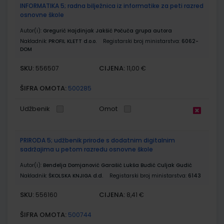
INFORMATIKA 5; radna bilježnica iz informatike za peti razred
osnovne škole
Autor(i):
Gregurić Hajdinjak Jakšić Počuča grupa autora
Nakladnik:
PROFIL KLETT d.o.o.
Registarski broj ministarstva:
6062-
DOM
SKU:
CIJENA:
556507
11,00 €
ŠIFRA OMOTA:
500285
Udžbenik
Omot
PRIRODA 5; udžbenik prirode s dodatnim digitalnim
sadržajima u petom razredu osnovne škole
Autor(i):
Bendelja Domjanović Garašić Lukša Budić Culjak Gudić
Nakladnik:
ŠKOLSKA KNJIGA d.d.
Registarski broj ministarstva:
6143
SKU:
CIJENA:
556160
8,41 €
ŠIFRA OMOTA:
500744