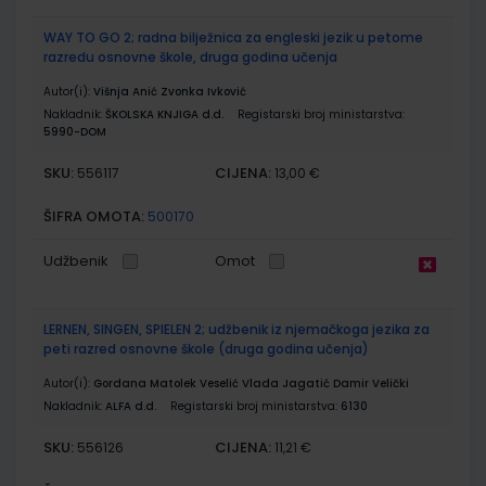
WAY TO GO 2; radna bilježnica za engleski jezik u petome
razredu osnovne škole, druga godina učenja
Autor(i):
Višnja Anić Zvonka Ivković
Nakladnik:
ŠKOLSKA KNJIGA d.d.
Registarski broj ministarstva:
5990-DOM
SKU:
CIJENA:
556117
13,00 €
ŠIFRA OMOTA:
500170
Udžbenik
Omot
LERNEN, SINGEN, SPIELEN 2; udžbenik iz njemačkoga jezika za
peti razred osnovne škole (druga godina učenja)
Autor(i):
Gordana Matolek Veselić Vlada Jagatić Damir Velički
Nakladnik:
ALFA d.d.
Registarski broj ministarstva:
6130
SKU:
CIJENA:
556126
11,21 €