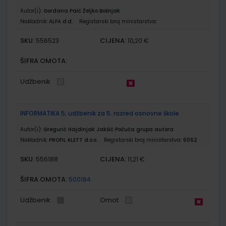
Autor(i):
Gordana Paić Željko Bošnjak
Nakladnik:
ALFA d.d.
Registarski broj ministarstva:
SKU:
CIJENA:
556523
10,20 €
ŠIFRA OMOTA:
Udžbenik
INFORMATIKA 5; udžbenik za 5. razred osnovne škole
Autor(i):
Gregurić Hajdinjak Jakšić Počuča grupa autora
Nakladnik:
PROFIL KLETT d.o.o.
Registarski broj ministarstva:
6062
SKU:
CIJENA:
556188
11,21 €
ŠIFRA OMOTA:
500184
Udžbenik
Omot