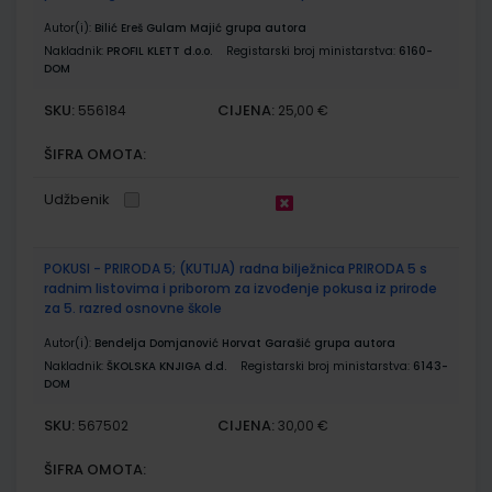
Autor(i):
Bilić Ereš Gulam Majić grupa autora
Nakladnik:
PROFIL KLETT d.o.o.
Registarski broj ministarstva:
6160-
DOM
SKU:
CIJENA:
556184
25,00 €
ŠIFRA OMOTA:
Udžbenik
POKUSI - PRIRODA 5; (KUTIJA) radna bilježnica PRIRODA 5 s
radnim listovima i priborom za izvođenje pokusa iz prirode
za 5. razred osnovne škole
Autor(i):
Bendelja Domjanović Horvat Garašić grupa autora
Nakladnik:
ŠKOLSKA KNJIGA d.d.
Registarski broj ministarstva:
6143-
DOM
SKU:
CIJENA:
567502
30,00 €
ŠIFRA OMOTA: