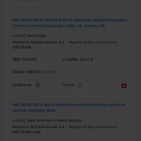
Grupirani
NAŠ HRVATSKI 5 i SNAGA RIJEČI 5; komplet udžbenik iz jezika i
proizvodi
čitanka iz hrvatskog jezika s dds u 5. razredu OŠ
Autor(i):
Anita Šojat
Nakladnik:
ŠKOLSKA KNJIGA d.d.
Registarski broj ministarstva:
6057;6058
SKU:
CIJENA:
556280
28,02 €
ŠIFRA OMOTA:
500157
Udžbenik
Omot
NAŠ HRVATSKI 5; radna bilježnica za hrvatski jezik u petome
razredu osnovne škole
Autor(i):
Šojat Hrastović Utrobičić Marguš
Nakladnik:
ŠKOLSKA KNJIGA d.d.
Registarski broj ministarstva:
6057;6058-DOM