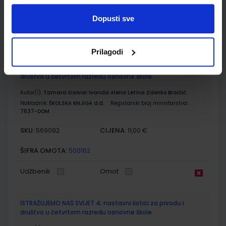
ŠIFRA OMOTA:
500233
Dopusti sve
Udžbenik
Omot
Prilagodi
ISTRAŽUJEMO NAŠ SVIJET 4; radna bilježnica za prirodu i
društvo u četvrtom razredu osnovne škole
Autor(i):
Tamara Kisovar Ivanda Alena Letina Zdenko Braičić
Nakladnik:
ŠKOLSKA KNJIGA d.d.
Registarski broj ministarstva:
7637-DOM
SKU:
CIJENA:
569092
11,00 €
ŠIFRA OMOTA:
500162
Udžbenik
Omot
ISTRAŽUJEMO NAŠ SVIJET 4; nastavni listići za prirodu i
društvo u četvrtom razredu osnovne škole