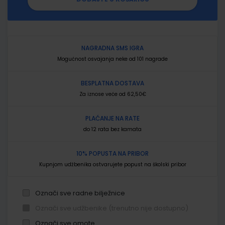
NAGRADNA SMS IGRA
Mogućnost osvajanja neke od 101 nagrade
BESPLATNA DOSTAVA
Za iznose veće od 62,50€
PLAĆANJE NA RATE
do 12 rata bez kamata
10% POPUSTA NA PRIBOR
Kupnjom udžbenika ostvarujete popust na školski pribor
Označi sve radne bilježnice
Označi sve udžbenike (trenutno nije dostupno)
Označi sve omote