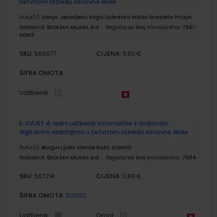
četvrtom razredu osnovne škole
Autor(i):
Sanja Jakovljević Rogić Dubravka Miklec Graciella Prtajin
Nakladnik:
ŠKOLSKA KNJIGA d.d.
Registarski broj ministarstva:
7661-
DOM3
SKU:
CIJENA:
569077
9,50 €
ŠIFRA OMOTA:
Udžbenik
E-SVIJET 4; radni udžbenik informatike s dodatnim
digitalnim sadržajima u četvrtom razredu osnovne škole
Autor(i):
Blagus Ljubić Klemše Ružić Stančić
Nakladnik:
ŠKOLSKA KNJIGA d.d.
Registarski broj ministarstva:
7004
SKU:
CIJENA:
567214
11,88 €
ŠIFRA OMOTA:
500162
Udžbenik
Omot