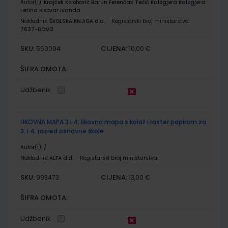
Autor(i):
Krajček Kolobarić Barun Ferenčak Tečić Kalogjera Kalogjera
Letina Kisovar Ivanda
Nakladnik:
ŠKOLSKA KNJIGA d.d.
Registarski broj ministarstva:
7637-DOM3
SKU:
CIJENA:
569094
10,00 €
ŠIFRA OMOTA:
Udžbenik
LIKOVNA MAPA 3 i 4; likovna mapa s kolaž i raster papirom za
3. i 4. razred osnovne škole
Autor(i):
/
Nakladnik:
ALFA d.d.
Registarski broj ministarstva:
SKU:
CIJENA:
993473
13,00 €
ŠIFRA OMOTA:
Udžbenik