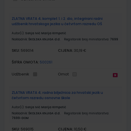
Grupirani
ZLATNA VRATA 4; komplet 1. i 2. dio, integrirani radni
proizvodi
udžbenik hrvatskoga jezika u četvrtom razredu OŠ
Autor(i):
Sonja Ivić Marija Krmpotić
Nakladnik:
ŠKOLSKA KNJIGA d.d.
Registarski broj ministarstva:
7699
SKU:
CIJENA:
569014
30,19 €
ŠIFRA OMOTA:
500261
Udžbenik
Omot
ZLATNA VRATA 4; radna bilježnica za hrvatski jezik u
četvrtom razredu osnovne škole
Autor(i):
Sonja Ivić Marija Krmpotić
Nakladnik:
ŠKOLSKA KNJIGA d.d.
Registarski broj ministarstva:
7699-DOM
SKU:
CIJENA:
569015
10,50 €