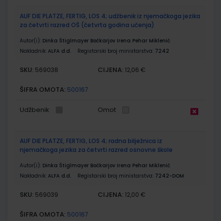
AUF DIE PLATZE, FERTIG, LOS 4; udžbenik iz njemačkoga jezika
za četvrti razred OŠ (četvrta godina učenja)
Autor(i):
Dinka Štiglmayer Bočkarjov Irena Pehar Miklenić
Nakladnik:
ALFA d.d.
Registarski broj ministarstva:
7242
SKU:
CIJENA:
569038
12,06 €
ŠIFRA OMOTA:
500167
Udžbenik
Omot
AUF DIE PLATZE, FERTIG, LOS 4; radna bilježnica iz
njemačkoga jezika za četvrti razred osnovne škole
Autor(i):
Dinka Štiglmayer Bočkarjov Irena Pehar Miklenić
Nakladnik:
ALFA d.d.
Registarski broj ministarstva:
7242-DOM
SKU:
CIJENA:
569039
12,00 €
ŠIFRA OMOTA:
500167