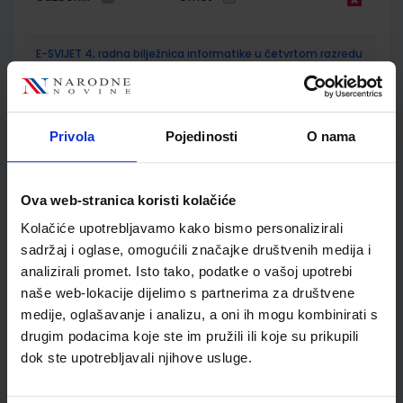
E-SVIJET 4; radna bilježnica informatike u četvrtom razredu
osnovne škole
Autor(i):
Blagus Ljubić Klemše Ružić Stančić
Nakladnik:
ŠKOLSKA KNJIGA d.d.
Registarski broj ministarstva:
7004-DOM
Privola
Pojedinosti
O nama
SKU:
CIJENA:
567215
11,50 €
Ova web-stranica koristi kolačiće
ŠIFRA OMOTA:
500744
Kolačiće upotrebljavamo kako bismo personalizirali
Udžbenik
Omot
sadržaj i oglase, omogućili značajke društvenih medija i
analizirali promet. Isto tako, podatke o vašoj upotrebi
naše web-lokacije dijelimo s partnerima za društvene
ISTRAŽUJEMO NAŠ SVIJET 4; udžbenik prirode i društva u
četvrtom razredu OŠ
medije, oglašavanje i analizu, a oni ih mogu kombinirati s
drugim podacima koje ste im pružili ili koje su prikupili
Autor(i):
Tamara Kisovar Ivanda Alena Letina Zdenko Braičić
dok ste upotrebljavali njihove usluge.
Nakladnik:
ŠKOLSKA KNJIGA d.d.
Registarski broj ministarstva:
7637
SKU:
CIJENA:
569091
18,11 €