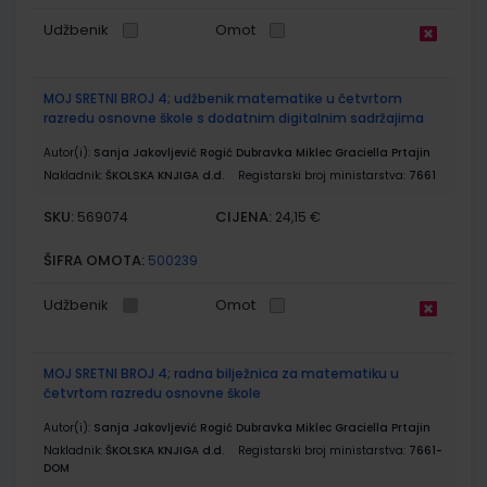
Udžbenik
Omot
MOJ SRETNI BROJ 4; udžbenik matematike u četvrtom
razredu osnovne škole s dodatnim digitalnim sadržajima
Autor(i):
Sanja Jakovljević Rogić Dubravka Miklec Graciella Prtajin
Nakladnik:
ŠKOLSKA KNJIGA d.d.
Registarski broj ministarstva:
7661
SKU:
CIJENA:
569074
24,15 €
ŠIFRA OMOTA:
500239
Udžbenik
Omot
MOJ SRETNI BROJ 4; radna bilježnica za matematiku u
četvrtom razredu osnovne škole
Autor(i):
Sanja Jakovljević Rogić Dubravka Miklec Graciella Prtajin
Nakladnik:
ŠKOLSKA KNJIGA d.d.
Registarski broj ministarstva:
7661-
DOM