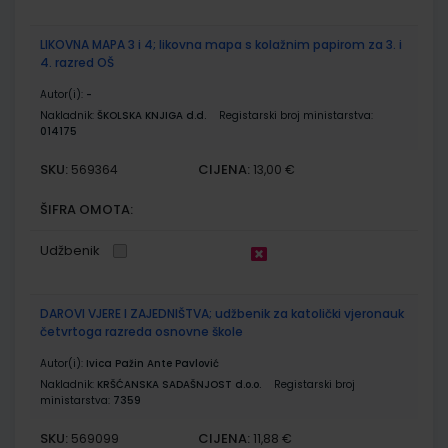
LIKOVNA MAPA 3 i 4; likovna mapa s kolažnim papirom za 3. i
4. razred OŠ
Autor(i):
-
Nakladnik:
ŠKOLSKA KNJIGA d.d.
Registarski broj ministarstva:
014175
SKU:
CIJENA:
569364
13,00 €
ŠIFRA OMOTA:
Udžbenik
DAROVI VJERE I ZAJEDNIŠTVA; udžbenik za katolički vjeronauk
četvrtoga razreda osnovne škole
Autor(i):
Ivica Pažin Ante Pavlović
Nakladnik:
KRŠĆANSKA SADAŠNJOST d.o.o.
Registarski broj
ministarstva:
7359
SKU:
CIJENA:
569099
11,88 €