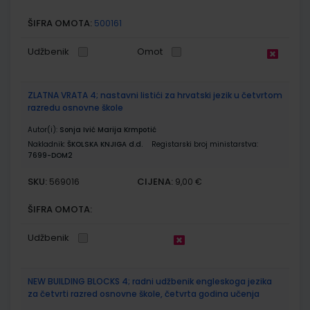
ŠIFRA OMOTA:
500161
Udžbenik
Omot
ZLATNA VRATA 4; nastavni listići za hrvatski jezik u četvrtom
razredu osnovne škole
Autor(i):
Sonja Ivić Marija Krmpotić
Nakladnik:
ŠKOLSKA KNJIGA d.d.
Registarski broj ministarstva:
7699-DOM2
SKU:
CIJENA:
569016
9,00 €
ŠIFRA OMOTA:
Udžbenik
NEW BUILDING BLOCKS 4; radni udžbenik engleskoga jezika
za četvrti razred osnovne škole, četvrta godina učenja