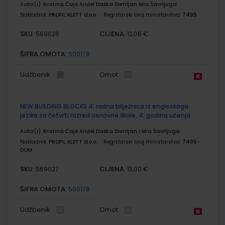
Autor(i):
Kristina Čajo Anđel Daška Domljan Mia Šavrljuga
Nakladnik:
PROFIL KLETT d.o.o.
Registarski broj ministarstva:
7495
SKU:
CIJENA:
569026
12,06 €
ŠIFRA OMOTA:
500178
Udžbenik
Omot
NEW BUILDING BLOCKS 4; radna bilježnica iz engleskoga
jezika za četvrti razred osnovne škole, 4. godina učenja
Autor(i):
Kristina Čajo Anđel Daška Domljan i Mia Šavrljuga
Nakladnik:
PROFIL KLETT d.o.o.
Registarski broj ministarstva:
7495-
DOM
SKU:
CIJENA:
569027
13,00 €
ŠIFRA OMOTA:
500178
Udžbenik
Omot