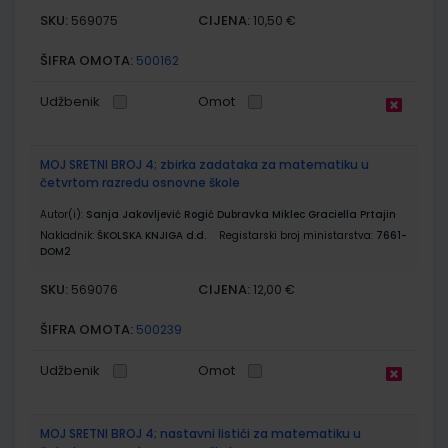
SKU:
CIJENA:
569075
10,50 €
ŠIFRA OMOTA:
500162
Udžbenik
Omot
MOJ SRETNI BROJ 4; zbirka zadataka za matematiku u
četvrtom razredu osnovne škole
Autor(i):
Sanja Jakovljević Rogić Dubravka Miklec Graciella Prtajin
Nakladnik:
ŠKOLSKA KNJIGA d.d.
Registarski broj ministarstva:
7661-
DOM2
SKU:
CIJENA:
569076
12,00 €
ŠIFRA OMOTA:
500239
Udžbenik
Omot
MOJ SRETNI BROJ 4; nastavni listići za matematiku u