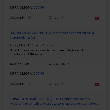
ŠIFRA OMOTA:
500156
Udžbenik
Omot
DAROVI VJERE I ZAJEDNIŠTVA; radna bilježnica za katolički
vjeronauk 4 r. O.Š.
Autor(i):
Ivica Pažin Ante Pavlović
Nakladnik:
KRŠĆANSKA SADAŠNJOST d.o.o.
Registarski broj
ministarstva:
7359-DOM
SKU:
CIJENA:
569439
8,71 €
ŠIFRA OMOTA:
500156
Udžbenik
Omot
ISTRAŽUJEMO NAŠ SVIJET 4; (KUTIJA) radna bilježnica s
priborom za istraživanje u četvrtom razredu osnovne škole