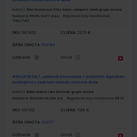
Autor(i):
Šikić Draženović Žitko Golac Jakopović Goleš grupa autora
Nakladnik:
PROFIL KLETT d.o.o.
Registarski broj ministarstva:
7142;7143
SKU:
CIJENA:
567402
23,70 €
ŠIFRA OMOTA:
500164
Udžbenik
Omot
#MOJPORTAL7; udžbenik informatike s dodatnim digitalnim
sadržajima u sedmom razredu osnovne škole
Autor(i):
Babić Bubica Leko Dimovski grupa autora
Nakladnik:
ŠKOLSKA KNJIGA d.d.
Registarski broj ministarstva:
6979
SKU:
CIJENA:
567412
11,85 €
ŠIFRA OMOTA:
500177
Udžbenik
Omot