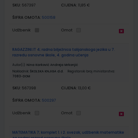
SKU:
CIJENA:
567397
11,85 €
ŠIFRA OMOTA:
500158
Udžbenik
Omot
RAGAZZINI.IT 4; radna bilježnica talijanskoga jezika u 7.
razredu osnovne škole, 4. godina učenja
Autor(i):
Nina Karković Andreja Mrkonjić
Nakladnik:
ŠKOLSKA KNJIGA d.d.
Registarski broj ministarstva:
7083-DOM
SKU:
CIJENA:
567398
13,00 €
ŠIFRA OMOTA:
500297
Udžbenik
Omot
MATEMATIKA 7; komplet 1. i 2. svezak, udžbenik matematike
za sedmi razred osnovne škole