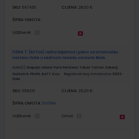
SKU:
CIJENA:
567435
28,00 €
ŠIFRA OMOTA:
Udžbenik
FIZIKA 7; (KUTIJA) radna bilježnica i pribor za istraživačku
nastavu fizike u sedmom razredu osnovne škole
Autor(i):
Dropuljić Ivković Paris Petričević Takač Tuhtan Zakanji
Nakladnik:
PROFIL KLETT d.o.o.
Registarski broj ministarstva:
6003-
DOM
SKU:
CIJENA:
556213
25,00 €
ŠIFRA OMOTA:
500184
Udžbenik
Omot