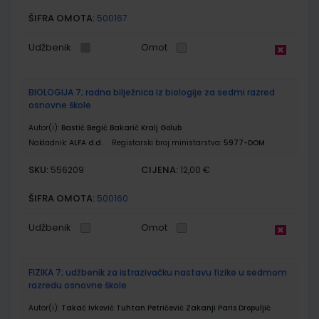
ŠIFRA OMOTA:
500167
Udžbenik
Omot
BIOLOGIJA 7; radna bilježnica iz biologije za sedmi razred
osnovne škole
Autor(i):
Bastić Begić Bakarić Kralj Golub
Nakladnik:
ALFA d.d.
Registarski broj ministarstva:
5977-DOM
SKU:
CIJENA:
556209
12,00 €
ŠIFRA OMOTA:
500160
Udžbenik
Omot
FIZIKA 7; udžbenik za istrazivačku nastavu fizike u sedmom
razredu osnovne škole
Autor(i):
Takač Ivković Tuhtan Petričević Zakanji Paris Dropuljić