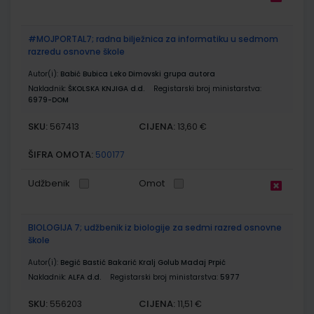
#MOJPORTAL7; radna bilježnica za informatiku u sedmom
razredu osnovne škole
Autor(i):
Babić Bubica Leko Dimovski grupa autora
Nakladnik:
ŠKOLSKA KNJIGA d.d.
Registarski broj ministarstva:
6979-DOM
SKU:
CIJENA:
567413
13,60 €
ŠIFRA OMOTA:
500177
Udžbenik
Omot
BIOLOGIJA 7; udžbenik iz biologije za sedmi razred osnovne
škole
Autor(i):
Begić Bastić Bakarić Kralj Golub Madaj Prpić
Nakladnik:
ALFA d.d.
Registarski broj ministarstva:
5977
SKU:
CIJENA:
556203
11,51 €