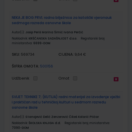
NEKA JE BOG PRVI; radna bilježnica za katolički vjeronauk
sedmoga razreda osnovne škole
Autor(i):
Josip Periš Marina Šimić Ivana Perčić
Nakladnik:
KRŠĆANSKA SADAŠNJOST d.o.o.
Registarski broj
ministarstva:
6699-DOM
SKU:
CIJENA:
569734
9,64 €
ŠIFRA OMOTA:
500156
Udžbenik
Omot
SVIJET TEHNIKE 7; (KUTIJA) radni materijal za izvođenje vježbi
i praktičan rad u tehničkoj kulturi u sedmom razredu
osnovne škole
Autor(i):
Stanojević Delić Zenzerović Čikeš Kolarić Ptičar
Nakladnik:
ŠKOLSKA KNJIGA d.d.
Registarski broj ministarstva:
7090-DOM