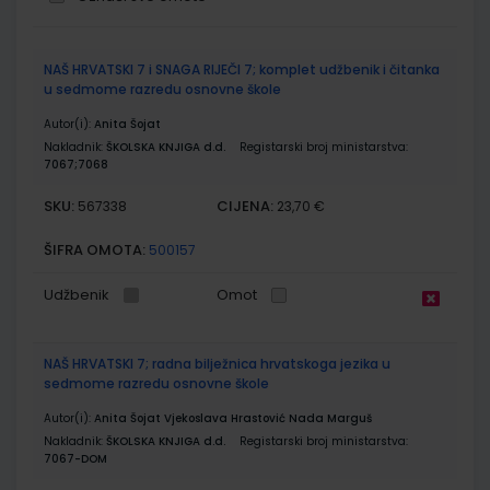
Grupirani
NAŠ HRVATSKI 7 i SNAGA RIJEČI 7; komplet udžbenik i čitanka
proizvodi
u sedmome razredu osnovne škole
Autor(i):
Anita Šojat
Nakladnik:
ŠKOLSKA KNJIGA d.d.
Registarski broj ministarstva:
7067;7068
SKU:
CIJENA:
567338
23,70 €
ŠIFRA OMOTA:
500157
Udžbenik
Omot
NAŠ HRVATSKI 7; radna bilježnica hrvatskoga jezika u
sedmome razredu osnovne škole
Autor(i):
Anita Šojat Vjekoslava Hrastović Nada Marguš
Nakladnik:
ŠKOLSKA KNJIGA d.d.
Registarski broj ministarstva:
7067-DOM