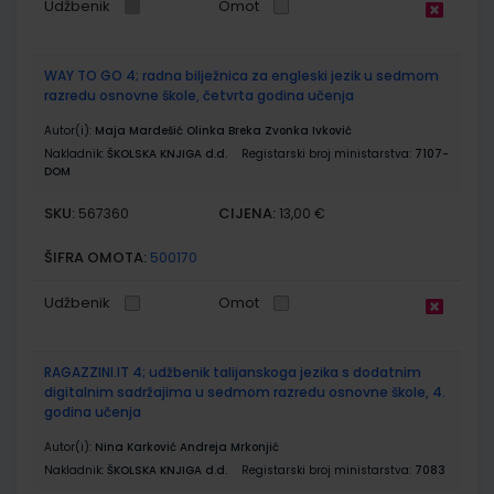
Udžbenik
Omot
WAY TO GO 4; radna bilježnica za engleski jezik u sedmom
razredu osnovne škole, četvrta godina učenja
Autor(i):
Maja Mardešić Olinka Breka Zvonka Ivković
Nakladnik:
ŠKOLSKA KNJIGA d.d.
Registarski broj ministarstva:
7107-
DOM
SKU:
CIJENA:
567360
13,00 €
ŠIFRA OMOTA:
500170
Udžbenik
Omot
RAGAZZINI.IT 4; udžbenik talijanskoga jezika s dodatnim
digitalnim sadržajima u sedmom razredu osnovne škole, 4.
godina učenja
Autor(i):
Nina Karković Andreja Mrkonjić
Nakladnik:
ŠKOLSKA KNJIGA d.d.
Registarski broj ministarstva:
7083