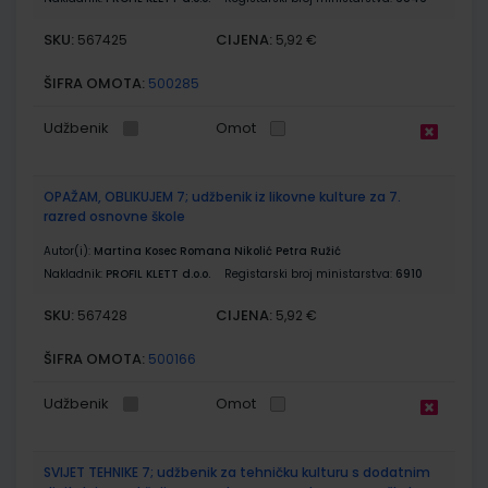
SKU:
CIJENA:
567425
5,92 €
ŠIFRA OMOTA:
500285
Udžbenik
Omot
OPAŽAM, OBLIKUJEM 7; udžbenik iz likovne kulture za 7.
razred osnovne škole
Autor(i):
Martina Kosec Romana Nikolić Petra Ružić
Nakladnik:
PROFIL KLETT d.o.o.
Registarski broj ministarstva:
6910
SKU:
CIJENA:
567428
5,92 €
ŠIFRA OMOTA:
500166
Udžbenik
Omot
SVIJET TEHNIKE 7; udžbenik za tehničku kulturu s dodatnim