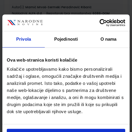
Autor(i):
Mamić Mrvoš-Sermeki Peradinović Ribarić
Nakladnik:
ALFA d.d.
Registarski broj ministarstva:
6086-DOM
SKU:
CIJENA:
556482
12,00 €
ŠIFRA OMOTA:
500167
Privola
Pojedinosti
O nama
Udžbenik
Omot
Ova web-stranica koristi kolačiće
GEA 3; udžbenik geografije u sedmom razredu osnovne
Kolačiće upotrebljavamo kako bismo personalizirali
škole (2021)
sadržaj i oglase, omogućili značajke društvenih medija i
Autor(i):
Danijel Orešić Igor Tišma Ružica Vuk Alenka Bujan
analizirali promet. Isto tako, podatke o vašoj upotrebi
Nakladnik:
ŠKOLSKA KNJIGA d.d.
Registarski broj ministarstva:
7624
naše web-lokacije dijelimo s partnerima za društvene
medije, oglašavanje i analizu, a oni ih mogu kombinirati s
SKU:
CIJENA:
569105
12,04 €
drugim podacima koje ste im pružili ili koje su prikupili
ŠIFRA OMOTA:
500175
dok ste upotrebljavali njihove usluge.
Udžbenik
Omot