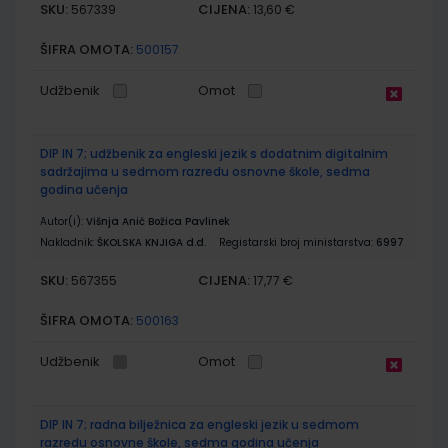
SKU:
CIJENA:
567339
13,60 €
ŠIFRA OMOTA:
500157
Udžbenik
Omot
DIP IN 7; udžbenik za engleski jezik s dodatnim digitalnim
sadržajima u sedmom razredu osnovne škole, sedma
godina učenja
Autor(i):
Višnja Anić Božica Pavlinek
Nakladnik:
ŠKOLSKA KNJIGA d.d.
Registarski broj ministarstva:
6997
SKU:
CIJENA:
567355
17,77 €
ŠIFRA OMOTA:
500163
Udžbenik
Omot
DIP IN 7; radna bilježnica za engleski jezik u sedmom
razredu osnovne škole, sedma godina učenja