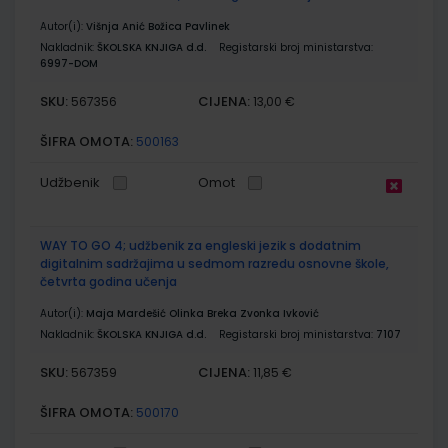
Autor(i):
Višnja Anić Božica Pavlinek
Nakladnik:
ŠKOLSKA KNJIGA d.d.
Registarski broj ministarstva:
6997-DOM
SKU:
CIJENA:
567356
13,00 €
ŠIFRA OMOTA:
500163
Udžbenik
Omot
WAY TO GO 4; udžbenik za engleski jezik s dodatnim
digitalnim sadržajima u sedmom razredu osnovne škole,
četvrta godina učenja
Autor(i):
Maja Mardešić Olinka Breka Zvonka Ivković
Nakladnik:
ŠKOLSKA KNJIGA d.d.
Registarski broj ministarstva:
7107
SKU:
CIJENA:
567359
11,85 €
ŠIFRA OMOTA:
500170