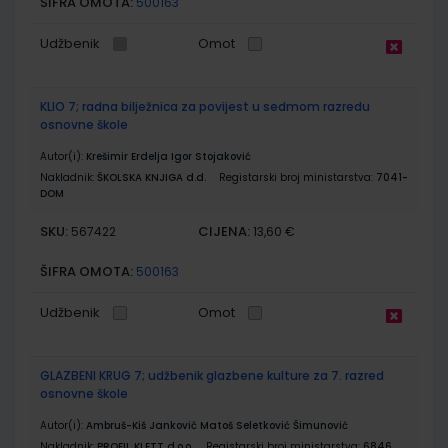
ŠIFRA OMOTA:
500163
Udžbenik
Omot
KLIO 7; radna bilježnica za povijest u sedmom razredu
osnovne škole
Autor(i):
Krešimir Erdelja Igor Stojaković
Nakladnik:
ŠKOLSKA KNJIGA d.d.
Registarski broj ministarstva:
7041-
DOM
SKU:
CIJENA:
567422
13,60 €
ŠIFRA OMOTA:
500163
Udžbenik
Omot
GLAZBENI KRUG 7; udžbenik glazbene kulture za 7. razred
osnovne škole
Autor(i):
Ambruš-Kiš Janković Matoš Seletković Šimunović
Nakladnik:
PROFIL KLETT d.o.o.
Registarski broj ministarstva:
6846