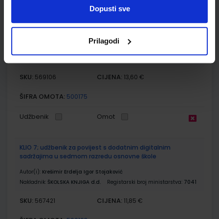
Dopusti sve
GEA 3; radna bilježnica za geografiju u 7. razredu osnovne
škole (2021)
Prilagodi
Autor(i):
Danijel Orešić Ružica Vuk Igor Tišma Alenka Bujan
Nakladnik:
ŠKOLSKA KNJIGA d.d.
Registarski broj ministarstva:
7624-DOM
SKU:
CIJENA:
569106
13,60 €
ŠIFRA OMOTA:
500175
Udžbenik
Omot
KLIO 7; udžbenik za povijest s dodatnim digitalnim
sadržajima u sedmom razredu osnovne škole
Autor(i):
Krešimir Erdelja Igor Stojaković
Nakladnik:
ŠKOLSKA KNJIGA d.d.
Registarski broj ministarstva:
7041
SKU:
CIJENA:
567421
11,85 €