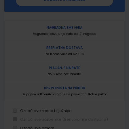
NAGRADNA SMS IGRA
Mogućnost osvajanja neke od 101 nagrade
BESPLATNA DOSTAVA
Za iznose veće od 62,50€
PLAĆANJE NA RATE
do 12 rata bez kamata
10% POPUSTA NA PRIBOR
Kupnjom udžbenika ostvarujete popust na školski pribor
Označi sve radne bilježnice
Označi sve udžbenike (trenutno nije dostupno)
Označi sve omote