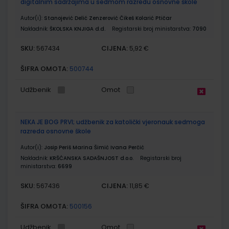
digitalnim sadržajima u sedmom razredu osnovne škole
Autor(i):
Stanojević Delić Zenzerović Čikeš Kolarić Ptičar
Nakladnik:
ŠKOLSKA KNJIGA d.d.
Registarski broj ministarstva:
7090
SKU:
CIJENA:
567434
5,92 €
ŠIFRA OMOTA:
500744
Udžbenik
Omot
NEKA JE BOG PRVI; udžbenik za katolički vjeronauk sedmoga
razreda osnovne škole
Autor(i):
Josip Periš Marina Šimić Ivana Perčić
Nakladnik:
KRŠĆANSKA SADAŠNJOST d.o.o.
Registarski broj
ministarstva:
6699
SKU:
CIJENA:
567436
11,85 €
ŠIFRA OMOTA:
500156
Udžbenik
Omot