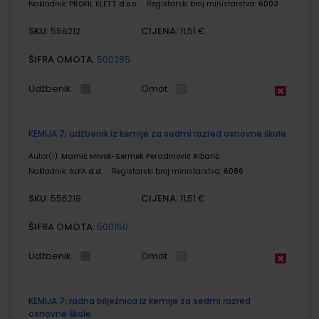
Nakladnik:
PROFIL KLETT d.o.o.
Registarski broj ministarstva:
6003
SKU:
CIJENA:
556212
11,51 €
ŠIFRA OMOTA:
500285
Udžbenik
Omot
KEMIJA 7; udžbenik iz kemije za sedmi razred osnovne škole
Autor(i):
Mamić Mrvoš-Sermek Peradinović Ribarić
Nakladnik:
ALFA d.d.
Registarski broj ministarstva:
6086
SKU:
CIJENA:
556218
11,51 €
ŠIFRA OMOTA:
500160
Udžbenik
Omot
KEMIJA 7; radna bilježnica iz kemije za sedmi razred
osnovne škole