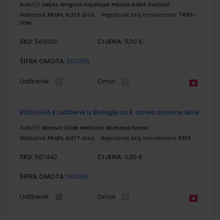
Autor(i):
Deljac Gregurić Hajdinjak Počliča Rakić Svetličić
Nakladnik:
PROFIL KLETT d.o.o.
Registarski broj ministarstva:
7480-
DOM
SKU:
CIJENA:
569200
11,00 €
ŠIFRA OMOTA:
500285
Udžbenik
Omot
BIOLOGIJA 8; udžbenik iz Biologije za 8. razred osnovne škole
Autor(i):
Banović Čiček Meštrović Mumelaš Petrač
Nakladnik:
PROFIL KLETT d.o.o.
Registarski broj ministarstva:
6814
SKU:
CIJENA:
567442
11,85 €
ŠIFRA OMOTA:
500159
Udžbenik
Omot