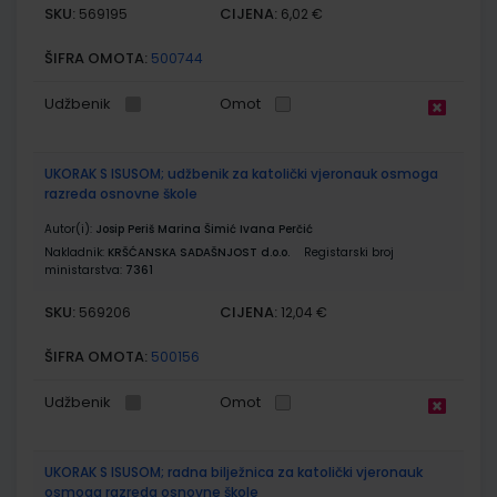
SKU:
CIJENA:
569195
6,02 €
ŠIFRA OMOTA:
500744
Udžbenik
Omot
UKORAK S ISUSOM; udžbenik za katolički vjeronauk osmoga
razreda osnovne škole
Autor(i):
Josip Periš Marina Šimić Ivana Perčić
Nakladnik:
KRŠĆANSKA SADAŠNJOST d.o.o.
Registarski broj
ministarstva:
7361
SKU:
CIJENA:
569206
12,04 €
ŠIFRA OMOTA:
500156
Udžbenik
Omot
UKORAK S ISUSOM; radna bilježnica za katolički vjeronauk
osmoga razreda osnovne škole