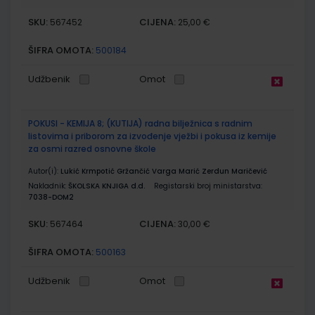
SKU:
CIJENA:
567452
25,00 €
ŠIFRA OMOTA:
500184
Udžbenik
Omot
POKUSI - KEMIJA 8; (KUTIJA) radna bilježnica s radnim
listovima i priborom za izvođenje vježbi i pokusa iz kemije
za osmi razred osnovne škole
Autor(i):
Lukić Krmpotić Gržančić Varga Marić Zerdun Maričević
Nakladnik:
ŠKOLSKA KNJIGA d.d.
Registarski broj ministarstva:
7038-DOM2
SKU:
CIJENA:
567464
30,00 €
ŠIFRA OMOTA:
500163
Udžbenik
Omot