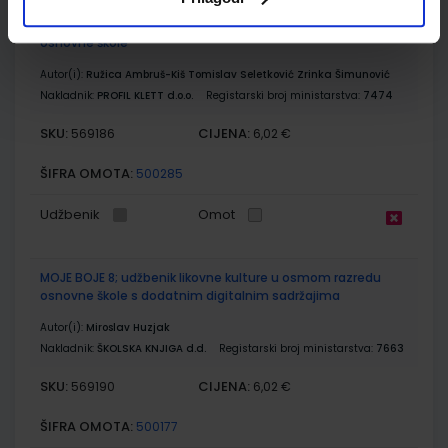
GLAZBENI KRUG 8; udžbenik glazbene kulture za osmi razred
osnovne škole
Autor(i):
Ružica Ambruš-Kiš Tomislav Seletković Zrinka Šimunović
Nakladnik:
PROFIL KLETT d.o.o.
Registarski broj ministarstva:
7474
SKU:
CIJENA:
569186
6,02 €
ŠIFRA OMOTA:
500285
Udžbenik
Omot
MOJE BOJE 8; udžbenik likovne kulture u osmom razredu
osnovne škole s dodatnim digitalnim sadržajima
Autor(i):
Miroslav Huzjak
Nakladnik:
ŠKOLSKA KNJIGA d.d.
Registarski broj ministarstva:
7663
SKU:
CIJENA:
569190
6,02 €
ŠIFRA OMOTA:
500177