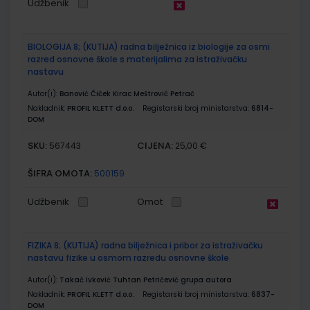
Udžbenik
BIOLOGIJA 8; (KUTIJA) radna bilježnica iz biologije za osmi
razred osnovne škole s materijalima za istraživačku
nastavu
Autor(i):
Banović Čiček Kirac Meštrović Petrač
Nakladnik:
PROFIL KLETT d.o.o.
Registarski broj ministarstva:
6814-
DOM
SKU:
CIJENA:
567443
25,00 €
ŠIFRA OMOTA:
500159
Udžbenik
Omot
FIZIKA 8; (KUTIJA) radna bilježnica i pribor za istraživačku
nastavu fizike u osmom razredu osnovne škole
Autor(i):
Takač Ivković Tuhtan Petričević grupa autora
Nakladnik:
PROFIL KLETT d.o.o.
Registarski broj ministarstva:
6837-
DOM