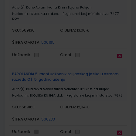
Autor(i):
Dario Abram Ivana Kirin i Bojana Palijan
Nakladnik:
PROFIL KLETT d.o.o.
Registarski broj ministarstva:
7477-
DOM
SKU:
CIJENA:
569136
13,00 €
ŠIFRA OMOTA:
500165
Udžbenik
Omot
PAROLANDIA 5; radni udžbenik talijanskog jezika u osmom
razredu OŠ, 5. godina učenja
Autor(i):
Dubravka Novak Silvia Venchiarutti Kristina Huljev
Nakladnik:
ŠKOLSKA KNJIGA d.d.
Registarski broj ministarstva:
7672
SKU:
CIJENA:
569163
12,04 €
ŠIFRA OMOTA:
500233
Udžbenik
Omot