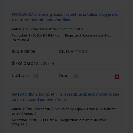
PAROLANDIA 5; trening jezičnih vještina iz talijanskog jezika
u osmom razredu osnovne škole
Autor(i):
Dubravka Novak Silvia Venchiarutti
Nakladnik:
ŠKOLSKA KNJIGA d.d.
Registarski broj ministarstva:
7672-DOM
SKU:
CIJENA:
569506
14,50 €
ŠIFRA OMOTA:
500744
Udžbenik
Omot
MATEMATIKA 8; komplet 1. i 2. svezak, udžbenik matematike
za osmi razred osnovne škole
Autor(i):
Šikić Draženović Žitko Golac Jakopović Lobor Milić Nemeth
Stajčić Vuković
Nakladnik:
PROFIL KLETT d.o.o.
Registarski broj ministarstva:
7716;7717