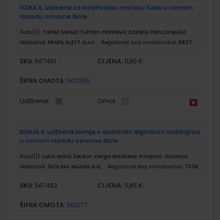
FIZIKA 8; udžbenik za istraživačku nastavu fizike u osmom
razredu osnovne škole
Autor(i):
Takač Ivković Tuhtan Petričević Zakanji Paris Dropuljić
Nakladnik:
PROFIL KLETT d.o.o.
Registarski broj ministarstva:
6837
SKU:
CIJENA:
567451
11,85 €
ŠIFRA OMOTA:
500285
Udžbenik
Omot
KEMIJA 8; udžbenik kemije s dodatnim digitalnim sadržajima
u osmom razredu osnovne škole
Autor(i):
Lukić Marić Zerdun Varga Maričević Krmpotić-Gržančić
Nakladnik:
ŠKOLSKA KNJIGA d.d.
Registarski broj ministarstva:
7038
SKU:
CIJENA:
567462
11,85 €
ŠIFRA OMOTA:
500177