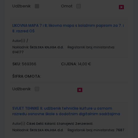
Udžbenik
Omot
LIKOVNA MAPA 7 i 8; likovna mapa s kolažnim papirom za 7. i
8. razred OŠ
Autor(i):
/
Nakladnik:
ŠKOLSKA KNJIGA d.d.
Registarski broj ministarstva:
014177
SKU:
CIJENA:
569366
14,00 €
ŠIFRA OMOTA:
Udžbenik
SVIJET TEHNIKE 8; udžbenik tehničke kulture u osmom
razredu osnovne škole s dodatnim digitalnim sadržajima
Autor(i):
Čikeš Delić Kolarić Stanojević Zenzerović
Nakladnik:
ŠKOLSKA KNJIGA d.d.
Registarski broj ministarstva:
7687