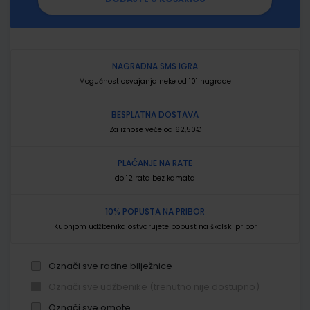
NAGRADNA SMS IGRA
Mogućnost osvajanja neke od 101 nagrade
BESPLATNA DOSTAVA
Za iznose veće od 62,50€
PLAĆANJE NA RATE
do 12 rata bez kamata
10% POPUSTA NA PRIBOR
Kupnjom udžbenika ostvarujete popust na školski pribor
Označi sve radne bilježnice
Označi sve udžbenike (trenutno nije dostupno)
Označi sve omote