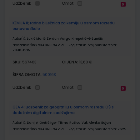
Udžbenik
Omot
KEMIJA 8; radna bilježnica za kemiju u osmom razredu
osnovne škole
Autor(i):
Lukić Marić Zerdun Varga Krmpotić-Gržančić
Nakladnik:
ŠKOLSKA KNJIGA d.d.
Registarski broj ministarstva:
7038-DOM
SKU:
CIJENA:
567463
13,60 €
ŠIFRA OMOTA:
500163
Udžbenik
Omot
GEA 4; udžbenik za geografiju u osmom razredu OŠ s
dodatnim digitalnim sadržajima
Autor(i):
Danijel Orešić Igor Tišma Ružica Vuk Alenka Bujan
Nakladnik:
ŠKOLSKA KNJIGA d.d.
Registarski broj ministarstva:
7625