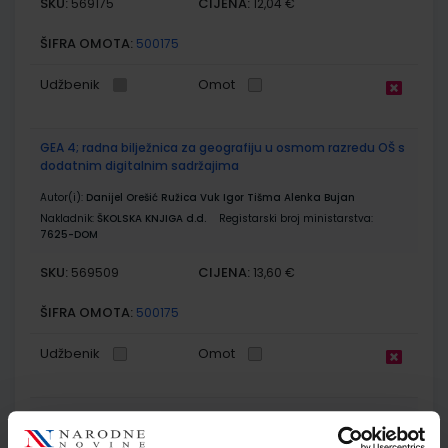
SKU:
CIJENA:
569175
12,04 €
ŠIFRA OMOTA:
500175
Udžbenik
Omot
GEA 4; radna bilježnica za geografiju u osmom razredu OŠ s
dodatnim digitalnim sadržajima
Autor(i):
Danijel Orešić Ružica Vuk Igor Tišma Alenka Bujan
Nakladnik:
ŠKOLSKA KNJIGA d.d.
Registarski broj ministarstva:
7625-DOM
SKU:
CIJENA:
569509
13,60 €
ŠIFRA OMOTA:
500175
Udžbenik
Omot
MOJA POVIJEST 8; udžbenik za Povijest za 8. razred osnovne
škole