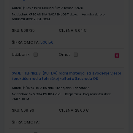
Autor(i):
Josip Periš Marina Šimić Ivana Perčić
Nakladnik:
KRŠĆANSKA SADAŠNJOST d.o.o.
Registarski broj
ministarstva:
7361-DOM
SKU:
CIJENA:
569735
9,64 €
ŠIFRA OMOTA:
500156
Udžbenik
Omot
SVIJET TEHNIKE 8; (KUTIJA) radni materijal za izvođenje vježbi
i praktičan rad u tehničkoj kulturi u 8.razredu OŠ
Autor(i):
Čikeš Delić Kolarić Stanojević Zenzerović
Nakladnik:
ŠKOLSKA KNJIGA d.d.
Registarski broj ministarstva:
7687-DOM
SKU:
CIJENA:
569196
28,00 €
ŠIFRA OMOTA: