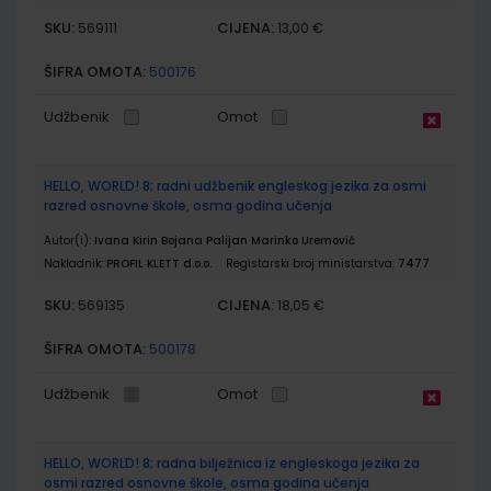
SKU:
CIJENA:
569111
13,00 €
ŠIFRA OMOTA:
500176
Udžbenik
Omot
HELLO, WORLD! 8; radni udžbenik engleskog jezika za osmi
razred osnovne škole, osma godina učenja
Autor(i):
Ivana Kirin Bojana Palijan Marinko Uremović
Nakladnik:
PROFIL KLETT d.o.o.
Registarski broj ministarstva:
7477
SKU:
CIJENA:
569135
18,05 €
ŠIFRA OMOTA:
500178
Udžbenik
Omot
HELLO, WORLD! 8; radna bilježnica iz engleskoga jezika za
osmi razred osnovne škole, osma godina učenja