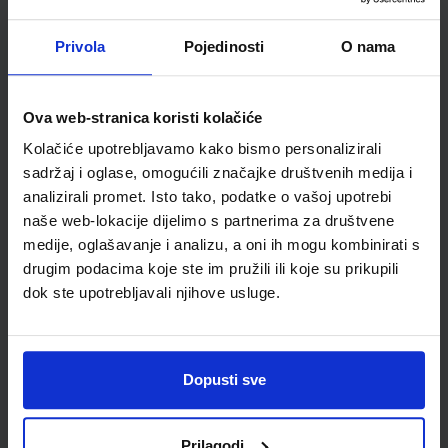
Autor(i):
Benčić Božić Host Malnar Miljević Pavić Petričević
Nakladnik:
ALKA SCRIPT d.o.o.
Registarski broj ministarstva:
7316
Privola
Pojedinosti
O nama
SKU:
CIJENA:
569183
12,04 €
ŠIFRA OMOTA:
Ova web-stranica koristi kolačiće
500431
Kolačiće upotrebljavamo kako bismo personalizirali
Udžbenik
Omot
sadržaj i oglase, omogućili značajke društvenih medija i
analizirali promet. Isto tako, podatke o vašoj upotrebi
naše web-lokacije dijelimo s partnerima za društvene
MOJA POVIJEST 8; radna bilježnica
medije, oglašavanje i analizu, a oni ih mogu kombinirati s
Autor(i):
Benčić Božić Host Malnar Miljević Pavić Petričević
drugim podacima koje ste im pružili ili koje su prikupili
Nakladnik:
ALKA SCRIPT d.o.o.
Registarski broj ministarstva:
7316-
DOM
dok ste upotrebljavali njihove usluge.
SKU:
CIJENA:
569184
10,00 €
ŠIFRA OMOTA:
500274
Dopusti sve
Udžbenik
Omot
Prilagodi