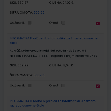
SKU:
CIJENA:
569167
24,07 €
ŠIFRA OMOTA:
500165
Udžbenik
Omot
INFORMATIKA 8; udžbenik informatike za 8. razred osnovne
škole
Autor(i):
Deljac Gregurić Hajdinjak Počuča Rakić Svetličić
Nakladnik:
PROFIL KLETT d.o.o.
Registarski broj ministarstva:
7480
SKU:
CIJENA:
569199
12,04 €
ŠIFRA OMOTA:
500285
Udžbenik
Omot
INFORMATIKA 8; radna bilježnica za informatiku u osmom
razredu osnovne škole