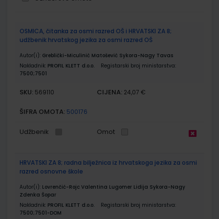
Grupirani
OSMICA, čitanka za osmi razred OŠ i HRVATSKI ZA 8;
proizvodi
udžbenik hrvatskog jezika za osmi razred OŠ
Autor(i):
Greblički-Miculinić Matošević Sykora-Nagy Tavas
Nakladnik:
PROFIL KLETT d.o.o.
Registarski broj ministarstva:
7500;7501
SKU:
CIJENA:
569110
24,07 €
ŠIFRA OMOTA:
500176
Udžbenik
Omot
HRVATSKI ZA 8; radna bilježnica iz hrvatskoga jezika za osmi
razred osnovne škole
Autor(i):
Lovrenčić-Rojc Valentina Lugomer Lidija Sykora-Nagy
Zdenka Šopar
Nakladnik:
PROFIL KLETT d.o.o.
Registarski broj ministarstva:
7500;7501-DOM