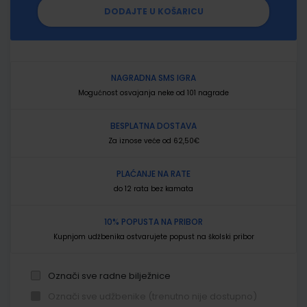
DODAJTE U KOŠARICU
NAGRADNA SMS IGRA
Mogućnost osvajanja neke od 101 nagrade
BESPLATNA DOSTAVA
Za iznose veće od 62,50€
PLAĆANJE NA RATE
do 12 rata bez kamata
10% POPUSTA NA PRIBOR
Kupnjom udžbenika ostvarujete popust na školski pribor
Označi sve radne bilježnice
Označi sve udžbenike (trenutno nije dostupno)