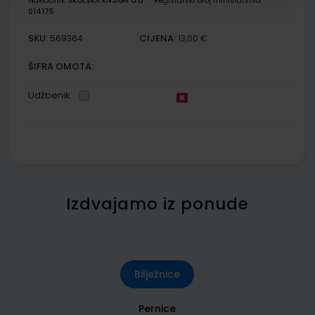
Nakladnik:
ŠKOLSKA KNJIGA d.d.
Registarski broj ministarstva:
014175
SKU:
CIJENA:
569364
13,00 €
ŠIFRA OMOTA:
Udžbenik
Izdvajamo iz ponude
Bilježnice
Pernice