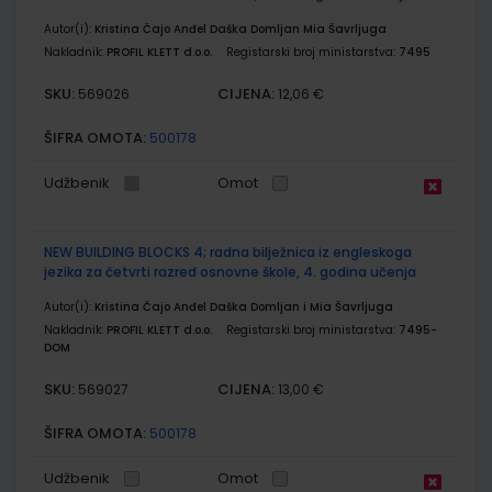
Autor(i):
Kristina Čajo Anđel Daška Domljan Mia Šavrljuga
Nakladnik:
PROFIL KLETT d.o.o.
Registarski broj ministarstva:
7495
SKU:
CIJENA:
569026
12,06 €
ŠIFRA OMOTA:
500178
Udžbenik
Omot
NEW BUILDING BLOCKS 4; radna bilježnica iz engleskoga
jezika za četvrti razred osnovne škole, 4. godina učenja
Autor(i):
Kristina Čajo Anđel Daška Domljan i Mia Šavrljuga
Nakladnik:
PROFIL KLETT d.o.o.
Registarski broj ministarstva:
7495-
DOM
SKU:
CIJENA:
569027
13,00 €
ŠIFRA OMOTA:
500178
Udžbenik
Omot