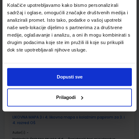
Kolačiće upotrebljavamo kako bismo personalizirali
ŠIFRA OMOTA:
500744
sadržaj i oglase, omogućili značajke društvenih medija i
Udžbenik
Omot
analizirali promet. Isto tako, podatke o vašoj upotrebi
naše web-lokacije dijelimo s partnerima za društvene
medije, oglašavanje i analizu, a oni ih mogu kombinirati s
LIKOVNA MAPA 3 i 4; likovna mapa s kolaž i raster papirom za
drugim podacima koje ste im pružili ili koje su prikupili
3. i 4. razred osnovne škole
dok ste upotrebljavali njihove usluge.
Autor(i):
/
Nakladnik:
ALFA d.d.
Registarski broj ministarstva:
SKU:
CIJENA:
993473
13,00 €
Dopusti sve
ŠIFRA OMOTA:
Prilagodi
Udžbenik
LIKOVNA MAPA 3 i 4; likovna mapa s kolažnim papirom za 3. i
4. razred OŠ
Autor(i):
-