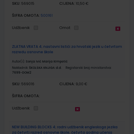
SKU:
CIJENA:
569015
10,50 €
ŠIFRA OMOTA:
500161
Udžbenik
Omot
ZLATNA VRATA 4; nastavni listići za hrvatski jezik u četvrtom
razredu osnovne škole
Autor(i):
Sonja Ivić Marija Krmpotić
Nakladnik:
ŠKOLSKA KNJIGA d.d.
Registarski broj ministarstva:
7699-DOM2
SKU:
CIJENA:
569016
9,00 €
ŠIFRA OMOTA:
Udžbenik
NEW BUILDING BLOCKS 4; radni udžbenik engleskoga jezika
za četvrti razred osnovne škole, četvrta godina učenja