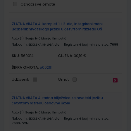
Označi sve omote
Grupirani
ZLATNA VRATA 4; komplet 1. i 2. dio, integrirani radni
proizvodi
udžbenik hrvatskoga jezika u četvrtom razredu OŠ
Autor(i):
Sonja Ivić Marija Krmpotić
Nakladnik:
ŠKOLSKA KNJIGA d.d.
Registarski broj ministarstva:
7699
SKU:
CIJENA:
569014
30,19 €
ŠIFRA OMOTA:
500261
Udžbenik
Omot
ZLATNA VRATA 4; radna bilježnica za hrvatski jezik u
četvrtom razredu osnovne škole
Autor(i):
Sonja Ivić Marija Krmpotić
Nakladnik:
ŠKOLSKA KNJIGA d.d.
Registarski broj ministarstva:
7699-DOM