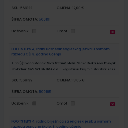
SKU:
CIJENA:
569122
12,00 €
ŠIFRA OMOTA:
500161
Udžbenik
Omot
FOOTSTEPS 4; radni udžbenik engleskog jezika u osmom
razredu OŠ, 8. godina učenja
Autor(i):
Ivana Marinić Dora Božanić Malić Olinka Breka Ana Posnjak
Nakladnik:
ŠKOLSKA KNJIGA d.d.
Registarski broj ministarstva:
7622
SKU:
CIJENA:
569139
18,05 €
ŠIFRA OMOTA:
500165
Udžbenik
Omot
FOOTSTEPS 4; radna bilježnica za engleski jezik u osmom
razredu osnovne škole, 8. godina učenja