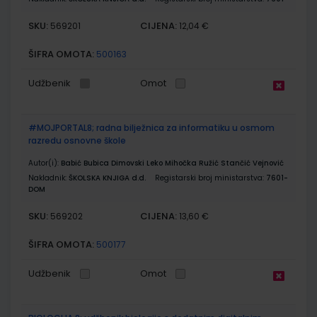
SKU:
CIJENA:
569201
12,04 €
ŠIFRA OMOTA:
500163
Udžbenik
Omot
#MOJPORTAL8; radna bilježnica za informatiku u osmom
razredu osnovne škole
Autor(i):
Babić Bubica Dimovski Leko Mihočka Ružić Stančić Vejnović
Nakladnik:
ŠKOLSKA KNJIGA d.d.
Registarski broj ministarstva:
7601-
DOM
SKU:
CIJENA:
569202
13,60 €
ŠIFRA OMOTA:
500177
Udžbenik
Omot