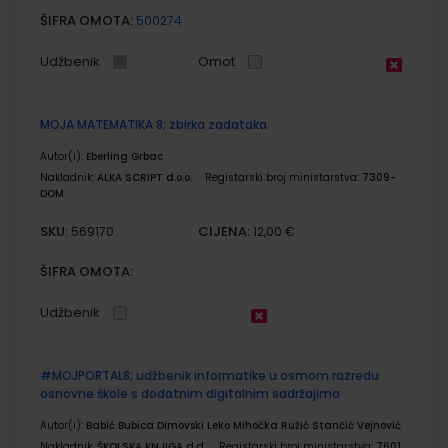
ŠIFRA OMOTA:
500274
Udžbenik
Omot
MOJA MATEMATIKA 8; zbirka zadataka
Autor(i):
Eberling Grbac
Nakladnik:
ALKA SCRIPT d.o.o.
Registarski broj ministarstva:
7309-
DOM
SKU:
CIJENA:
569170
12,00 €
ŠIFRA OMOTA:
Udžbenik
#MOJPORTAL8; udžbenik informatike u osmom razredu
osnovne škole s dodatnim digitalnim sadržajima
Autor(i):
Babić Bubica Dimovski Leko Mihočka Ružić Stančić Vejnović
Nakladnik:
ŠKOLSKA KNJIGA d.d.
Registarski broj ministarstva:
7601