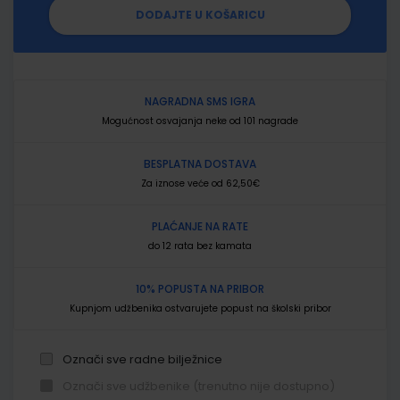
DODAJTE U KOŠARICU
NAGRADNA SMS IGRA
Mogućnost osvajanja neke od 101 nagrade
BESPLATNA DOSTAVA
Za iznose veće od 62,50€
PLAĆANJE NA RATE
do 12 rata bez kamata
10% POPUSTA NA PRIBOR
Kupnjom udžbenika ostvarujete popust na školski pribor
Označi sve radne bilježnice
Označi sve udžbenike (trenutno nije dostupno)