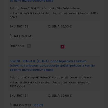
za osmi razred osnovne škole
Autor(i):
Paar Ćulibrk Klaić Martinko Sila Tušek Vrhovec
Nakladnik:
ŠKOLSKA KNJIGA d.d.
Registarski broj ministarstva:
7012-
DOM2
SKU:
CIJENA:
567458
32,00 €
ŠIFRA OMOTA:
Udžbenik
POKUSI - KEMIJA 8; (KUTIJA) radna bilježnica s radnim
listovima i priborom za izvođenje vježbi i pokusa iz kemije
za osmi razred osnovne škole
Autor(i):
Lukić Krmpotić Gržančić Varga Marić Zerdun Maričević
Nakladnik:
ŠKOLSKA KNJIGA d.d.
Registarski broj ministarstva:
7038-DOM2
SKU:
CIJENA:
567464
30,00 €
ŠIFRA OMOTA:
500163