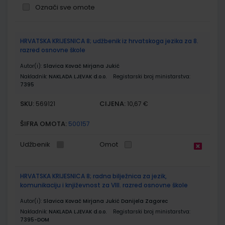
Označi sve omote
Grupirani
HRVATSKA KRIJESNICA 8; udžbenik iz hrvatskoga jezika za 8.
proizvodi
razred osnovne škole
Autor(i):
Slavica Kovač Mirjana Jukić
Nakladnik:
NAKLADA LJEVAK d.o.o.
Registarski broj ministarstva:
7395
SKU:
CIJENA:
569121
10,67 €
ŠIFRA OMOTA:
500157
Udžbenik
Omot
HRVATSKA KRIJESNICA 8; radna bilježnica za jezik,
komunikaciju i književnost za VIII. razred osnovne škole
Autor(i):
Slavica Kovač Mirjana Jukić Danijela Zagorec
Nakladnik:
NAKLADA LJEVAK d.o.o.
Registarski broj ministarstva:
7395-DOM