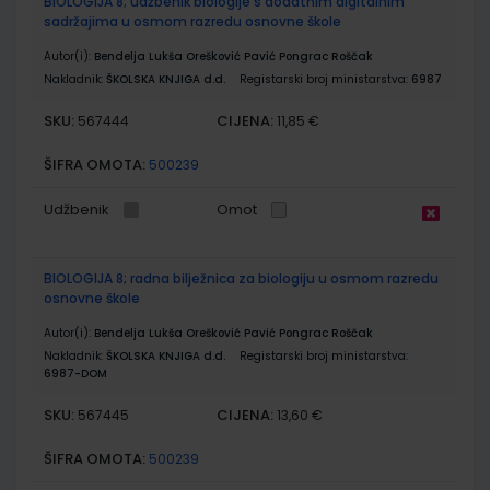
BIOLOGIJA 8; udžbenik biologije s dodatnim digitalnim
sadržajima u osmom razredu osnovne škole
Autor(i):
Bendelja Lukša Orešković Pavić Pongrac Roščak
Nakladnik:
ŠKOLSKA KNJIGA d.d.
Registarski broj ministarstva:
6987
SKU:
CIJENA:
567444
11,85 €
ŠIFRA OMOTA:
500239
Udžbenik
Omot
BIOLOGIJA 8; radna bilježnica za biologiju u osmom razredu
osnovne škole
Autor(i):
Bendelja Lukša Orešković Pavić Pongrac Roščak
Nakladnik:
ŠKOLSKA KNJIGA d.d.
Registarski broj ministarstva:
6987-DOM
SKU:
CIJENA:
567445
13,60 €
ŠIFRA OMOTA:
500239