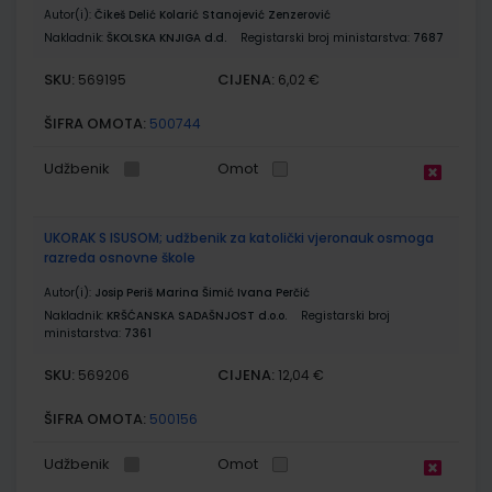
Autor(i):
Čikeš Delić Kolarić Stanojević Zenzerović
Nakladnik:
ŠKOLSKA KNJIGA d.d.
Registarski broj ministarstva:
7687
SKU:
CIJENA:
569195
6,02 €
ŠIFRA OMOTA:
500744
Udžbenik
Omot
UKORAK S ISUSOM; udžbenik za katolički vjeronauk osmoga
razreda osnovne škole
Autor(i):
Josip Periš Marina Šimić Ivana Perčić
Nakladnik:
KRŠĆANSKA SADAŠNJOST d.o.o.
Registarski broj
ministarstva:
7361
SKU:
CIJENA:
569206
12,04 €
ŠIFRA OMOTA:
500156
Udžbenik
Omot