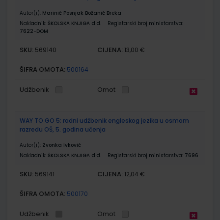
Autor(i):
Marinić Posnjak Božanić Breka
Nakladnik:
ŠKOLSKA KNJIGA d.d.
Registarski broj ministarstva:
7622-DOM
SKU:
CIJENA:
569140
13,00 €
ŠIFRA OMOTA:
500164
Udžbenik
Omot
WAY TO GO 5; radni udžbenik engleskog jezika u osmom
razredu OŠ, 5. godina učenja
Autor(i):
Zvonka Ivković
Nakladnik:
ŠKOLSKA KNJIGA d.d.
Registarski broj ministarstva:
7696
SKU:
CIJENA:
569141
12,04 €
ŠIFRA OMOTA:
500170
Udžbenik
Omot