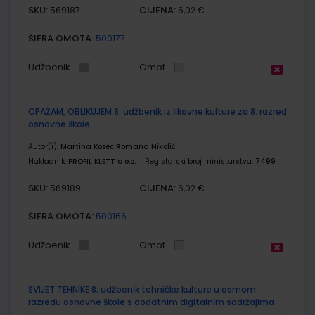
SKU:
CIJENA:
569187
6,02 €
ŠIFRA OMOTA:
500177
Udžbenik
Omot
OPAŽAM, OBLIKUJEM 8; udžbenik iz likovne kulture za 8. razred
osnovne škole
Autor(i):
Martina Kosec Romana Nikolić
Nakladnik:
PROFIL KLETT d.o.o.
Registarski broj ministarstva:
7499
SKU:
CIJENA:
569189
6,02 €
ŠIFRA OMOTA:
500166
Udžbenik
Omot
SVIJET TEHNIKE 8; udžbenik tehničke kulture u osmom
razredu osnovne škole s dodatnim digitalnim sadržajima