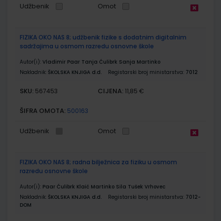
Udžbenik
Omot
FIZIKA OKO NAS 8; udžbenik fizike s dodatnim digitalnim
sadržajima u osmom razredu osnovne škole
Autor(i):
Vladimir Paar Tanja Ćulibrk Sanja Martinko
Nakladnik:
ŠKOLSKA KNJIGA d.d.
Registarski broj ministarstva:
7012
SKU:
CIJENA:
567453
11,85 €
ŠIFRA OMOTA:
500163
Udžbenik
Omot
FIZIKA OKO NAS 8; radna bilježnica za fiziku u osmom
razredu osnovne škole
Autor(i):
Paar Ćulibrk Klaić Martinko Sila Tušek Vrhovec
Nakladnik:
ŠKOLSKA KNJIGA d.d.
Registarski broj ministarstva:
7012-
DOM