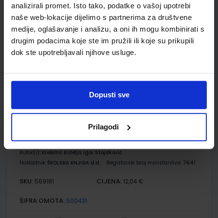
MOJA ZEMLJA 4; radna bilježnica iz geografije za osmi razred
analizirali promet. Isto tako, podatke o vašoj upotrebi
OŠ
naše web-lokacije dijelimo s partnerima za društvene
medije, oglašavanje i analizu, a oni ih mogu kombinirati s
Autor(i):
Kožul Krpes Samardžić Vukelić
Nakladnik:
ALFA d.d.
Registarski broj ministarstva:
7274-DOM
drugim podacima koje ste im pružili ili koje su prikupili
dok ste upotrebljavali njihove usluge.
SKU:
CIJENA:
569174
12,00 €
ŠIFRA OMOTA:
500167
Dopusti sve
Udžbenik
Omot
Prilagodi
KLIO 8; udžbenik povijesti u osmome razredu osnovne škole
s dodatnim digitalnim sadržajima
Autor(i):
Krešimir Erdelja Igor Stojaković
Nakladnik:
ŠKOLSKA KNJIGA d.d.
Registarski broj ministarstva:
7641
SKU:
CIJENA:
569181
12,04 €
ŠIFRA OMOTA:
500431