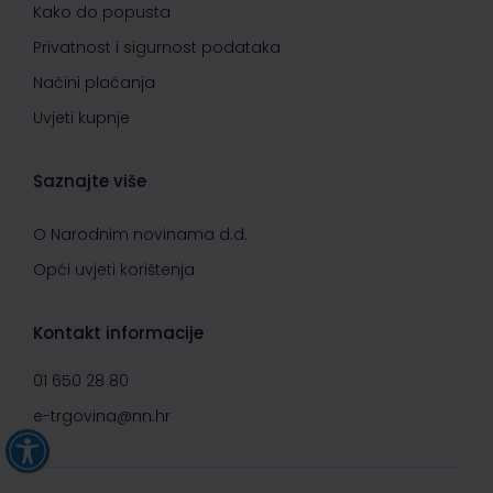
Kako do popusta
Privatnost i sigurnost podataka
Načini plaćanja
Uvjeti kupnje
Saznajte više
O Narodnim novinama d.d.
Opći uvjeti korištenja
Kontakt informacije
01 650 28 80
e-trgovina@nn.hr