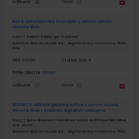
Udžbenik
Omot
KLIO 8; radna bilježnica za povijest u osmom razredu
osnovne škole
Autor(i):
Krešimir Erdelja Igor Stojaković
Nakladnik:
ŠKOLSKA KNJIGA d.d.
Registarski broj ministarstva:
7641-
DOM
SKU:
CIJENA:
569182
13,60 €
ŠIFRA OMOTA:
500431
Udžbenik
Omot
ALLEGRO 8; udžbenik glazbene kulture u osmom razredu
osnovne škole s dodatnim digitalnim sadržajima
Autor(i):
Banov Brđanović Frančišković Ivančić Kirchmayer Bilić Pehar
Aver Jelavić
Nakladnik:
ŠKOLSKA KNJIGA d.d.
Registarski broj ministarstva:
7603