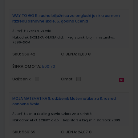
WAY TO GO 5; radna bilježnica za engleski jezik u osmom
razredu osnovne škole, 5. godina učenja
Autor(i):
Zvonka Ivković
Nakladnik:
ŠKOLSKA KNJIGA d.d.
Registarski broj ministarstva:
7696-DOM
SKU:
CIJENA:
569142
13,00 €
ŠIFRA OMOTA:
500170
Udžbenik
Omot
MOJA MATEMATIKA 8; udžbenik Matematike za 8. razred
osnovne škole
Autor(i):
Sonja Eberling Nevia Grbac Ana Kirinčić
Nakladnik:
ALKA SCRIPT d.o.o.
Registarski broj ministarstva:
7309
SKU:
CIJENA:
569169
24,07 €