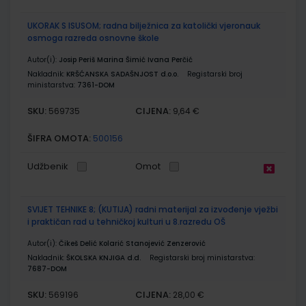
UKORAK S ISUSOM; radna bilježnica za katolički vjeronauk
osmoga razreda osnovne škole
Autor(i):
Josip Periš Marina Šimić Ivana Perčić
Nakladnik:
KRŠĆANSKA SADAŠNJOST d.o.o.
Registarski broj
ministarstva:
7361-DOM
SKU:
CIJENA:
569735
9,64 €
ŠIFRA OMOTA:
500156
Udžbenik
Omot
SVIJET TEHNIKE 8; (KUTIJA) radni materijal za izvođenje vježbi
i praktičan rad u tehničkoj kulturi u 8.razredu OŠ
Autor(i):
Čikeš Delić Kolarić Stanojević Zenzerović
Nakladnik:
ŠKOLSKA KNJIGA d.d.
Registarski broj ministarstva:
7687-DOM
SKU:
CIJENA:
569196
28,00 €