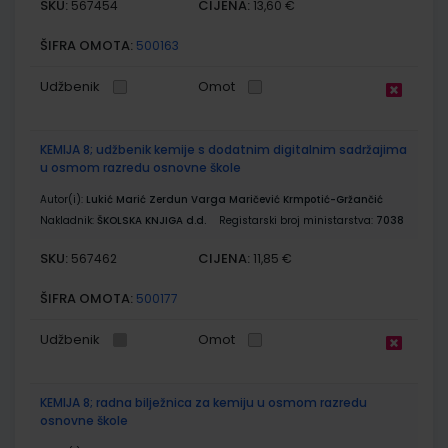
SKU:
CIJENA:
567454
13,60 €
ŠIFRA OMOTA:
500163
Udžbenik
Omot
KEMIJA 8; udžbenik kemije s dodatnim digitalnim sadržajima
u osmom razredu osnovne škole
Autor(i):
Lukić Marić Zerdun Varga Maričević Krmpotić-Gržančić
Nakladnik:
ŠKOLSKA KNJIGA d.d.
Registarski broj ministarstva:
7038
SKU:
CIJENA:
567462
11,85 €
ŠIFRA OMOTA:
500177
Udžbenik
Omot
KEMIJA 8; radna bilježnica za kemiju u osmom razredu
osnovne škole