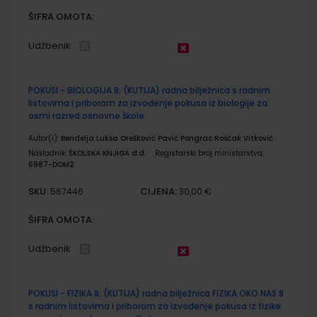
ŠIFRA OMOTA:
Udžbenik
POKUSI - BIOLOGIJA 8; (KUTIJA) radna bilježnica s radnim
listovima i priborom za izvođenje pokusa iz biologije za
osmi razred osnovne škole
Autor(i):
Bendelja Lukša Orešković Pavić Pongrac Roščak Vitković
Nakladnik:
ŠKOLSKA KNJIGA d.d.
Registarski broj ministarstva:
6987-DOM2
SKU:
CIJENA:
567446
30,00 €
ŠIFRA OMOTA:
Udžbenik
POKUSI - FIZIKA 8; (KUTIJA) radna bilježnica FIZIKA OKO NAS 8
s radnim listovima i priborom za izvođenje pokusa iz fizike