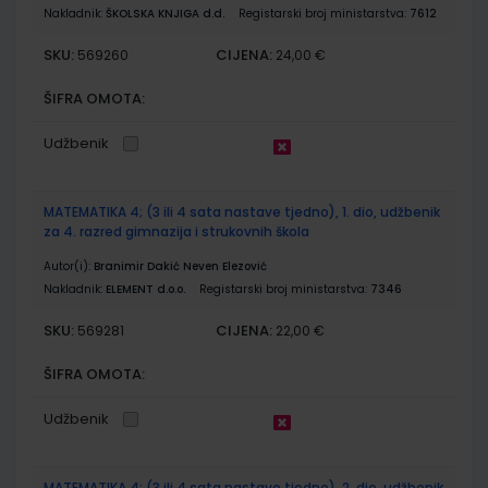
Nakladnik:
ŠKOLSKA KNJIGA d.d.
Registarski broj ministarstva:
7612
SKU:
CIJENA:
569260
24,00 €
ŠIFRA OMOTA:
Udžbenik
MATEMATIKA 4; (3 ili 4 sata nastave tjedno), 1. dio, udžbenik
za 4. razred gimnazija i strukovnih škola
Autor(i):
Branimir Dakić Neven Elezović
Nakladnik:
ELEMENT d.o.o.
Registarski broj ministarstva:
7346
SKU:
CIJENA:
569281
22,00 €
ŠIFRA OMOTA:
Udžbenik
MATEMATIKA 4; (3 ili 4 sata nastave tjedno), 2. dio, udžbenik