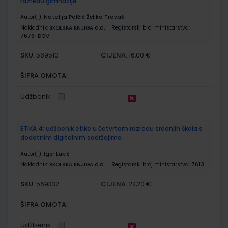
razredu gimnazije
Autor(i):
Natalija Palčić Željka Travaš
Nakladnik:
ŠKOLSKA KNJIGA d.d.
Registarski broj ministarstva:
7676-DOM
SKU:
CIJENA:
569510
16,00 €
ŠIFRA OMOTA:
Udžbenik
ETIKA 4; udžbenik etike u četvrtom razredu srednjih škola s
dodatnim digitalnim sadržajima
Autor(i):
Igor Lukić
Nakladnik:
ŠKOLSKA KNJIGA d.d.
Registarski broj ministarstva:
7613
SKU:
CIJENA:
569332
22,20 €
ŠIFRA OMOTA:
Udžbenik