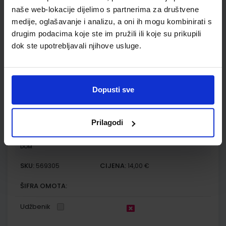
Autor(i):
Habuš Barić Tominac Dragobratović Liber Kučak Bajić
naše web-lokacije dijelimo s partnerima za društvene
Nakladnik:
PROFIL KLETT d.o.o.
Registarski broj ministarstva:
7481
medije, oglašavanje i analizu, a oni ih mogu kombinirati s
SKU:
CIJENA:
569304
22,50 €
drugim podacima koje ste im pružili ili koje su prikupili
dok ste upotrebljavali njihove usluge.
ŠIFRA OMOTA:
Udžbenik
Dopusti sve
KEMIJA 4; zbirka riješenih primjera i zadataka iz kemije za
učenike četvrtih razreda gimnazije
Prilagodi
Autor(i):
Habuš Barić Tominac Dragobratović Liber Kučak Bajić
Nakladnik:
PROFIL KLETT d.o.o.
Registarski broj ministarstva:
7481-
DOM
SKU:
CIJENA:
569305
14,00 €
ŠIFRA OMOTA:
Udžbenik