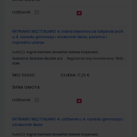
Udžbenik
ENTRIAMO NELL'ITALIANO 4; radna bilježnica za talijanski jezik
u 4. razredu gimnazija i strukovnih škola, početno i
napredno učenje
Autor(i):
Ingrid Damiani Einwalter Dolores Stojanović
Nakladnik:
ŠKOLSKA KNJIGA d.d.
Registarski broj ministarstva:
7612-
DOM
SKU:
CIJENA:
569261
17,20 €
ŠIFRA OMOTA:
Udžbenik
ENTRIAMO NELL'ITALIANO 4; udžbenik u 4. razredu gimnazija i
strukovnih škola
Autor(i):
Ingrid Damiani Einwalter Dolores Stojanović