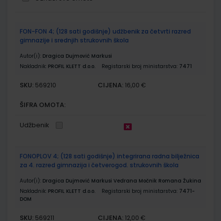
Grupirani
FON-FON 4; (128 sati godišnje) udžbenik za četvrti razred
proizvodi
gimnazije i srednjih strukovnih škola
Autor(i):
Dragica Dujmović Markusi
Nakladnik:
PROFIL KLETT d.o.o.
Registarski broj ministarstva:
7471
SKU:
CIJENA:
569210
16,00 €
ŠIFRA OMOTA:
Udžbenik
FONOPLOV 4; (128 sati godišnje) integrirana radna bilježnica
za 4. razred gimnazija i četverogod. strukovnih škola
Autor(i):
Dragica Dujmović Markusi Vedrana Močnik Romana Žukina
Nakladnik:
PROFIL KLETT d.o.o.
Registarski broj ministarstva:
7471-
DOM
SKU:
CIJENA:
569211
12,00 €