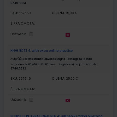
6740-DOM
SKU:
CIJENA:
567550
15,00 €
ŠIFRA OMOTA:
Udžbenik
HIGH NOTE 4; with extra online practice
Autor(i):
Roberts Krantz Edwards Bright Hastings Szlachta
Nakladnik:
NAKLADA LJEVAK d.o.o.
Registarski broj ministarstva:
6740;7392
SKU:
CIJENA:
567549
25,00 €
ŠIFRA OMOTA:
Udžbenik
SCHRITTE INTERNATIONAL NEU 4; udžbenik i radna bilježnica