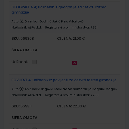
GEOGRAFIJA 4; udžbenik iz geografije za četvrti razred
gimnazije
Autor(i):
Drvenkar Godinić Jukić Pleić Vrbatović
Nakladnik:
ALFA d.d.
Registarski broj ministarstva:
7251
SKU:
CIJENA:
569308
21,00 €
ŠIFRA OMOTA:
Udžbenik
POVIJEST 4; udžbenik iz povijesti za četvrti razred gimnazije
Autor(i):
Anić Barić Brigović Ledić Nazor Samardžija Bagarić Magaš
Nakladnik:
ALFA d.d.
Registarski broj ministarstva:
7283
SKU:
CIJENA:
569311
22,00 €
ŠIFRA OMOTA: