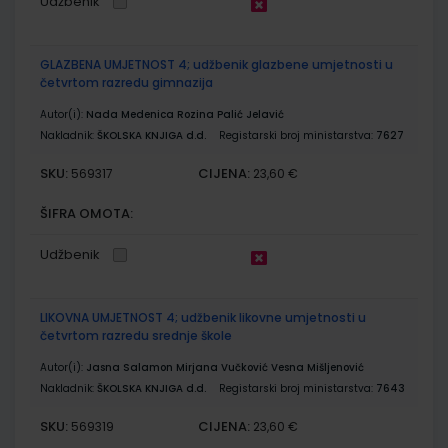
Udžbenik
GLAZBENA UMJETNOST 4; udžbenik glazbene umjetnosti u
četvrtom razredu gimnazija
Autor(i):
Nada Medenica Rozina Palić Jelavić
Nakladnik:
ŠKOLSKA KNJIGA d.d.
Registarski broj ministarstva:
7627
SKU:
CIJENA:
569317
23,60 €
ŠIFRA OMOTA:
Udžbenik
LIKOVNA UMJETNOST 4; udžbenik likovne umjetnosti u
četvrtom razredu srednje škole
Autor(i):
Jasna Salamon Mirjana Vučković Vesna Mišljenović
Nakladnik:
ŠKOLSKA KNJIGA d.d.
Registarski broj ministarstva:
7643
SKU:
CIJENA:
569319
23,60 €