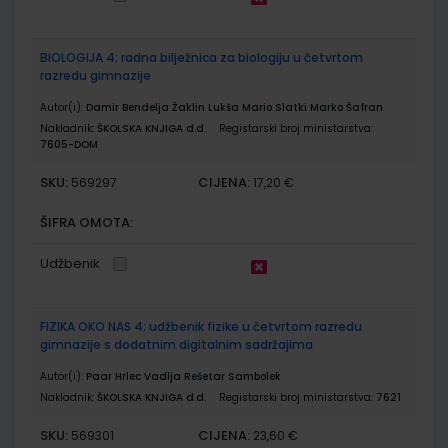
BIOLOGIJA 4; radna bilježnica za biologiju u četvrtom
razredu gimnazije
Autor(i):
Damir Bendelja Žaklin Lukša Mario Slatki Marko Šafran
Nakladnik:
ŠKOLSKA KNJIGA d.d.
Registarski broj ministarstva:
7605-DOM
SKU:
CIJENA:
569297
17,20 €
ŠIFRA OMOTA:
Udžbenik
FIZIKA OKO NAS 4; udžbenik fizike u četvrtom razredu
gimnazije s dodatnim digitalnim sadržajima
Autor(i):
Paar Hrlec Vadlja Rešetar Sambolek
Nakladnik:
ŠKOLSKA KNJIGA d.d.
Registarski broj ministarstva:
7621
SKU:
CIJENA:
569301
23,60 €