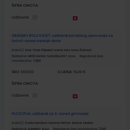
ŠIFRA OMOTA:
Udžbenik
GRADIMO BOLJI SVIJET; udžbenik katoličkog vjeronauka za
četvrti razred srednjih škola
Autor(i):
Ana Thea Filipović Ivana Hac Ivica Živković
Nakladnik:
KRŠĆANSKA SADAŠNJOST d.o.o.
Registarski broj
ministarstva:
7360
SKU:
CIJENA:
569320
16,49 €
ŠIFRA OMOTA:
Udžbenik
FILOZOFIJA; udžbenik za 4. razred gimnazija
Autor(i):
Ćurko Kardum Novina Perhat Skansi Skelac
Nakladnik:
ELEMENT d.o.o.
Registarski broj ministarstva:
7341