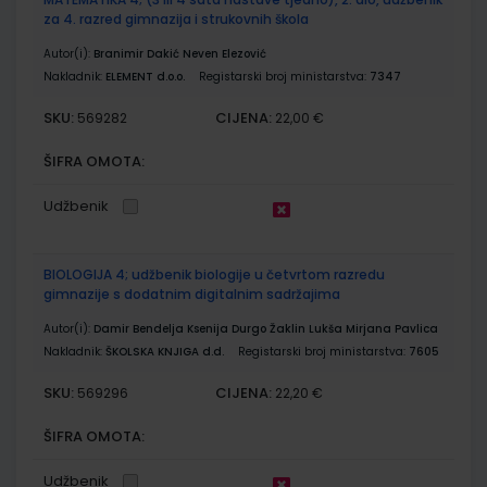
za 4. razred gimnazija i strukovnih škola
Autor(i):
Branimir Dakić Neven Elezović
Nakladnik:
ELEMENT d.o.o.
Registarski broj ministarstva:
7347
SKU:
CIJENA:
569282
22,00 €
ŠIFRA OMOTA:
Udžbenik
BIOLOGIJA 4; udžbenik biologije u četvrtom razredu
gimnazije s dodatnim digitalnim sadržajima
Autor(i):
Damir Bendelja Ksenija Durgo Žaklin Lukša Mirjana Pavlica
Nakladnik:
ŠKOLSKA KNJIGA d.d.
Registarski broj ministarstva:
7605
SKU:
CIJENA:
569296
22,20 €
ŠIFRA OMOTA:
Udžbenik