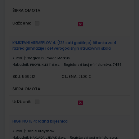
ŠIFRA OMOTA:
Udžbenik
KNJIŽEVNI VREMEPLOV 4; (128 sati godišnje) čitanka za 4.
razred gimnazije i četverogodišnjih strukovnih škola
Autor(i):
Dragica Dujmović Markusi
Nakladnik:
PROFIL KLETT d.o.o.
Registarski broj ministarstva:
7486
SKU:
CIJENA:
569212
21,00 €
ŠIFRA OMOTA:
Udžbenik
HIGH NOTE 4; radna bilježnica
Autor(i):
Daniel Brayshaw
Nakladnik:
NAKLADA LJEVAK d.o.o.
Registarski broj ministarstva: