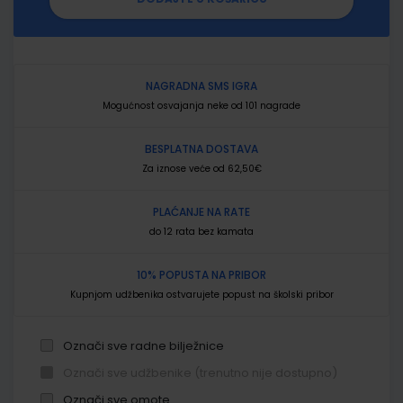
NAGRADNA SMS IGRA
Mogućnost osvajanja neke od 101 nagrade
BESPLATNA DOSTAVA
Za iznose veće od 62,50€
PLAĆANJE NA RATE
do 12 rata bez kamata
10% POPUSTA NA PRIBOR
Kupnjom udžbenika ostvarujete popust na školski pribor
Označi sve radne bilježnice
Označi sve udžbenike (trenutno nije dostupno)
Označi sve omote