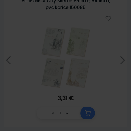
BILJEŽNICA City Sketch B5 crte, 64 lista,
pvc korice 150085
3,31 €