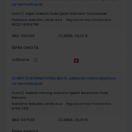
za njemački jezik
Autor(i):
Hilpert Niebisch Pude Specht Reimann Tomaszewski
Nakladnik:
NAKLADA LJEVAK d.o.o.
Registarski broj ministarstva:
8022;7409;6768
SKU:
CIJENA:
556296
29,00 €
ŠIFRA OMOTA:
Udžbenik
SCHRITTE INTERNATIONAL NEU 5; udžbenik i radna bilježnica
za njemački jezik
Autor(i):
Niebisch Penning-Hiemstra Specht Bovermann Pude
Reimann
Nakladnik:
NAKLADA LJEVAK d.o.o.
Registarski broj ministarstva:
6769;7410
SKU:
CIJENA:
567566
29,00 €
ŠIFRA OMOTA: