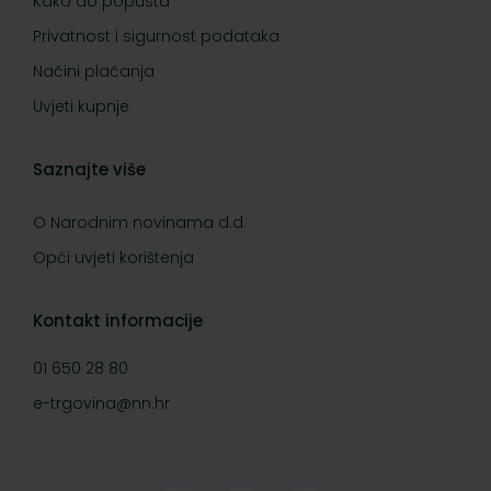
Kako do popusta
Privatnost i sigurnost podataka
Načini plaćanja
Uvjeti kupnje
Saznajte više
O Narodnim novinama d.d.
Opći uvjeti korištenja
Kontakt informacije
01 650 28 80
e-trgovina@nn.hr