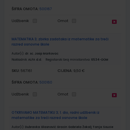
ŠIFRA OMOTA:
500167
Udžbenik
Omot
MATEMATIKA 3; zbirka zadataka iz matematike za treći
razred osnovne škole
Autor(i):
dr. sc. Josip Markovac
Nakladnik:
ALFA d.d.
Registarski broj ministarstva:
6534-DOM
SKU:
CIJENA:
567161
9,50 €
ŠIFRA OMOTA:
500160
Udžbenik
Omot
OTKRIVAMO MATEMATIKU 3; 1. dio, radni udžbenik iz
matematike za treći razred osnovne škole
Autor(i):
Dubravka Glasnović Gracin Gabriela Žokalj Tanja Soucie