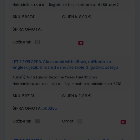
Nakladnik:
ALFA d.d.
Registarski broj ministarstva:
6488-DOM2
SKU:
CIJENA:
569741
8,00 €
ŠIFRA OMOTA:
Udžbenik
LET'S EXPLORE 3; Class book with eBook, udžbenik za
engleski jezik, 3. razred osnovne škole, 3. godina učenja
Autor(i):
Nina Lauder Suzanne Torres Paul Shipton
Nakladnik:
PROFIL KLETT d.o.o.
Registarski broj ministarstva:
6781
SKU:
CIJENA:
567131
11,88 €
ŠIFRA OMOTA:
500285
Udžbenik
Omot