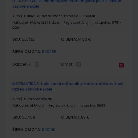
LET'S EXPLORE! 3; radna bilježnica za engleski jezik 3. razred
osnovne škole
Autor(i):
Nina Lauder Suzzane Torres Paul Shipton
Nakladnik:
PROFIL KLETT d.o.o.
Registarski broj ministarstva:
6781-
DOM
SKU:
CIJENA:
567132
14,00 €
ŠIFRA OMOTA:
500285
Udžbenik
Omot
MATEMATIKA 3; 1. dio, radni udžbenik iz matematike za treći
razred osnovne škole
Autor(i):
Josip Markovac
Nakladnik:
ALFA d.d.
Registarski broj ministarstva:
6533
SKU:
CIJENA:
567159
11,83 €
ŠIFRA OMOTA:
500160