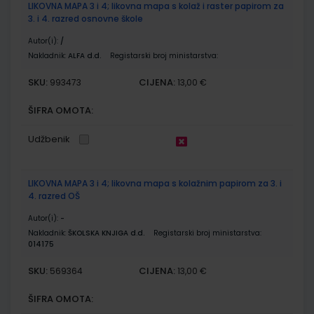
LIKOVNA MAPA 3 i 4; likovna mapa s kolaž i raster papirom za
3. i 4. razred osnovne škole
Autor(i):
/
Nakladnik:
ALFA d.d.
Registarski broj ministarstva:
SKU:
CIJENA:
993473
13,00 €
ŠIFRA OMOTA:
Udžbenik
LIKOVNA MAPA 3 i 4; likovna mapa s kolažnim papirom za 3. i
4. razred OŠ
Autor(i):
-
Nakladnik:
ŠKOLSKA KNJIGA d.d.
Registarski broj ministarstva:
014175
SKU:
CIJENA:
569364
13,00 €
ŠIFRA OMOTA: