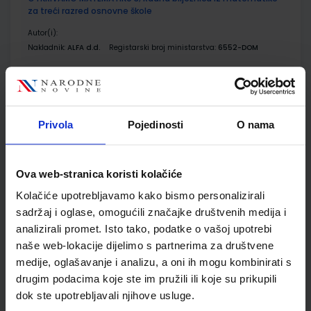
za treći razred osnovne škole
Autor(i):
Nakladnik:
ALFA d.d.
Registarski broj ministarstva:
6552-DOM
SKU:
CIJENA:
569744
9,50 €
ŠIFRA OMOTA:
500167
Privola
Pojedinosti
O nama
Udžbenik
Omot
Ova web-stranica koristi kolačiće
OTKRIVAMO MATEMATIKU 3; zbirka zadataka iz matematike
za treći razred osnovne škole
Kolačiće upotrebljavamo kako bismo personalizirali
Autor(i):
Dubravka Glasnović Gracin Gabriela Žokalj Tanja Souice
sadržaj i oglase, omogućili značajke društvenih medija i
Nakladnik:
ALFA d.d.
Registarski broj ministarstva:
6552-DOM2
analizirali promet. Isto tako, podatke o vašoj upotrebi
naše web-lokacije dijelimo s partnerima za društvene
SKU:
CIJENA:
567164
9,50 €
medije, oglašavanje i analizu, a oni ih mogu kombinirati s
ŠIFRA OMOTA:
500167
drugim podacima koje ste im pružili ili koje su prikupili
dok ste upotrebljavali njihove usluge.
Udžbenik
Omot