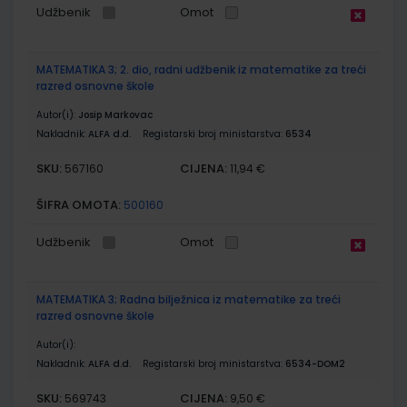
Udžbenik
Omot
MATEMATIKA 3; 2. dio, radni udžbenik iz matematike za treći
razred osnovne škole
Autor(i):
Josip Markovac
Nakladnik:
ALFA d.d.
Registarski broj ministarstva:
6534
SKU:
CIJENA:
567160
11,94 €
ŠIFRA OMOTA:
500160
Udžbenik
Omot
MATEMATIKA 3; Radna bilježnica iz matematike za treći
razred osnovne škole
Autor(i):
Nakladnik:
ALFA d.d.
Registarski broj ministarstva:
6534-DOM2
SKU:
CIJENA:
569743
9,50 €