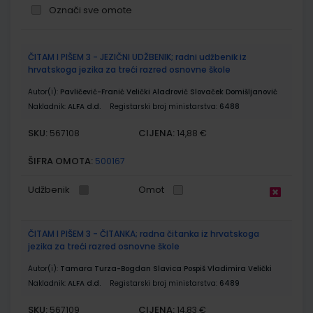
Označi sve omote
Grupirani
ČITAM I PIŠEM 3 - JEZIČNI UDŽBENIK; radni udžbenik iz
proizvodi
hrvatskoga jezika za treći razred osnovne škole
Autor(i):
Pavličević-Franić Velički Aladrović Slovaček Domišljanović
Nakladnik:
ALFA d.d.
Registarski broj ministarstva:
6488
SKU:
CIJENA:
567108
14,88 €
ŠIFRA OMOTA:
500167
Udžbenik
Omot
ČITAM I PIŠEM 3 - ČITANKA; radna čitanka iz hrvatskoga
jezika za treći razred osnovne škole
Autor(i):
Tamara Turza-Bogdan Slavica Pospiš Vladimira Velički
Nakladnik:
ALFA d.d.
Registarski broj ministarstva:
6489
SKU:
CIJENA:
567109
14,83 €