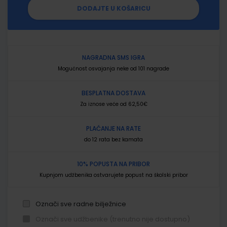
DODAJTE U KOŠARICU
NAGRADNA SMS IGRA
Mogućnost osvajanja neke od 101 nagrade
BESPLATNA DOSTAVA
Za iznose veće od 62,50€
PLAĆANJE NA RATE
do 12 rata bez kamata
10% POPUSTA NA PRIBOR
Kupnjom udžbenika ostvarujete popust na školski pribor
Označi sve radne bilježnice
Označi sve udžbenike (trenutno nije dostupno)