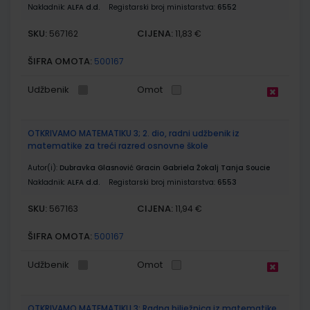
Nakladnik:
ALFA d.d.
Registarski broj ministarstva:
6552
SKU:
CIJENA:
567162
11,83 €
ŠIFRA OMOTA:
500167
Udžbenik
Omot
OTKRIVAMO MATEMATIKU 3; 2. dio, radni udžbenik iz
matematike za treći razred osnovne škole
Autor(i):
Dubravka Glasnović Gracin Gabriela Žokalj Tanja Soucie
Nakladnik:
ALFA d.d.
Registarski broj ministarstva:
6553
SKU:
CIJENA:
567163
11,94 €
ŠIFRA OMOTA:
500167
Udžbenik
Omot
OTKRIVAMO MATEMATIKU 3; Radna bilježnica iz matematike