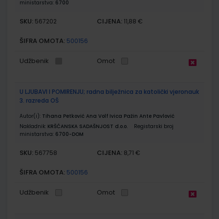
ministarstva:
6700
SKU:
CIJENA:
567202
11,88 €
ŠIFRA OMOTA:
500156
Udžbenik
Omot
U LJUBAVI I POMIRENJU; radna bilježnica za katolički vjeronauk
3. razreda OŠ
Autor(i):
Tihana Petković Ana Volf Ivica Pažin Ante Pavlović
Nakladnik:
KRŠĆANSKA SADAŠNJOST d.o.o.
Registarski broj
ministarstva:
6700-DOM
SKU:
CIJENA:
567758
8,71 €
ŠIFRA OMOTA:
500156
Udžbenik
Omot