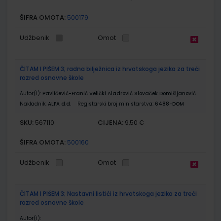
ŠIFRA OMOTA:
500179
Udžbenik
Omot
ČITAM I PIŠEM 3; radna bilježnica iz hrvatskoga jezika za treći
razred osnovne škole
Autor(i):
Pavličević-Franić Velički Aladrović Slovaček Domišljanović
Nakladnik:
ALFA d.d.
Registarski broj ministarstva:
6488-DOM
SKU:
CIJENA:
567110
9,50 €
ŠIFRA OMOTA:
500160
Udžbenik
Omot
ČITAM I PIŠEM 3; Nastavni listići iz hrvatskoga jezika za treći
razred osnovne škole
Autor(i):