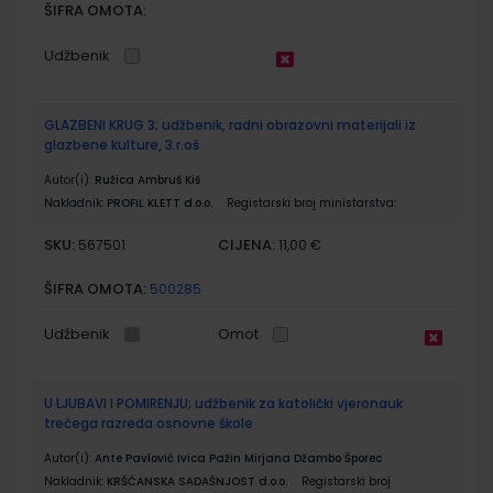
ŠIFRA OMOTA:
Udžbenik
GLAZBENI KRUG 3; udžbenik, radni obrazovni materijali iz
glazbene kulture, 3.r.oš
Autor(i):
Ružica Ambruš Kiš
Nakladnik:
PROFIL KLETT d.o.o.
Registarski broj ministarstva:
SKU:
CIJENA:
567501
11,00 €
ŠIFRA OMOTA:
500285
Udžbenik
Omot
U LJUBAVI I POMIRENJU; udžbenik za katolički vjeronauk
trećega razreda osnovne škole
Autor(i):
Ante Pavlović Ivica Pažin Mirjana Džambo Šporec
Nakladnik:
KRŠĆANSKA SADAŠNJOST d.o.o.
Registarski broj