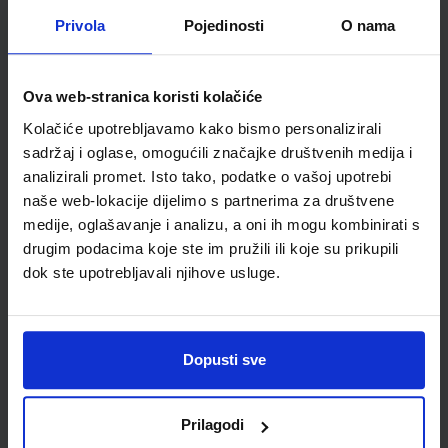
Privola
Pojedinosti
O nama
Udžbenik
TRAGOVI 2; udžbenik povijesti s dodatnim digitalnim
Ova web-stranica koristi kolačiće
sadržajem u drugom razredu gimnazije
Kolačiće upotrebljavamo kako bismo personalizirali
Autor(i):
Denis Detling Ivan Peklić Zdenko Samaržija
sadržaj i oglase, omogućili značajke društvenih medija i
Nakladnik:
ŠKOLSKA KNJIGA d.d.
Registarski broj ministarstva:
7099
analizirali promet. Isto tako, podatke o vašoj upotrebi
naše web-lokacije dijelimo s partnerima za društvene
SKU:
CIJENA:
567686
24,50 €
medije, oglašavanje i analizu, a oni ih mogu kombinirati s
ŠIFRA OMOTA:
drugim podacima koje ste im pružili ili koje su prikupili
dok ste upotrebljavali njihove usluge.
Udžbenik
DOĐI I VIDI 2; udžbenik katoličkoga vjeronauka za drugi
Dopusti sve
razred srednjih škola
Autor(i):
Ivo Džeba Mario Milovac Hrvoje Vargić Šime Zupčić
Nakladnik:
SALESIANA d.o.o.
Registarski broj ministarstva:
6974
Prilagodi