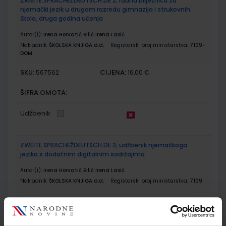
ZWEITE.SPRACHEŽDEUTSCH.DE 2; radna bilježnica za
njemački jezik u drugom razredu gimnazija i strukovnih
škola, druga godina učenja
Autor(i):
Irena Horvatić Bilić Irena Lasić
Nakladnik:
ŠKOLSKA KNJIGA d.d.
Registarski broj ministarstva:
7109-
DOM
SKU:
CIJENA:
567562
16,00 €
ŠIFRA OMOTA:
Udžbenik
ZWEITE.SPRACHEŽDEUTSCH.DE 2; udžbenik njemačkoga
jezika s dodatnim digitalnim sadržajima
Autor(i):
Irena Horvatić Bilić Irena Lasić
Nakladnik:
ŠKOLSKA KNJIGA d.d.
Registarski broj ministarstva:
7109
SKU:
CIJENA:
567561
24,00 €
ŠIFRA OMOTA: