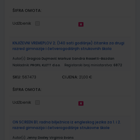
ŠIFRA OMOTA:
Udžbenik
KNJIŽEVNI VREMEPLOV 2; (140 sati godišnje) čitanka za drugi
razred gimnazije i četverogodišnjih strukovnih škola
Autor(i):
Dragica Dujmović Markusi Sandra Rossetti-Bazdan
Nakladnik:
PROFIL KLETT d.o.o.
Registarski broj ministarstva:
6872
SKU:
CIJENA:
567473
21,00 €
ŠIFRA OMOTA:
Udžbenik
ON SCREEN B1; radna bilježnica iz engleskog jezika za 1. i 2.
razred gimnazija i četverogodišnje strukovne škole
Autor(i):
Jenny Dooley Virginia Evans