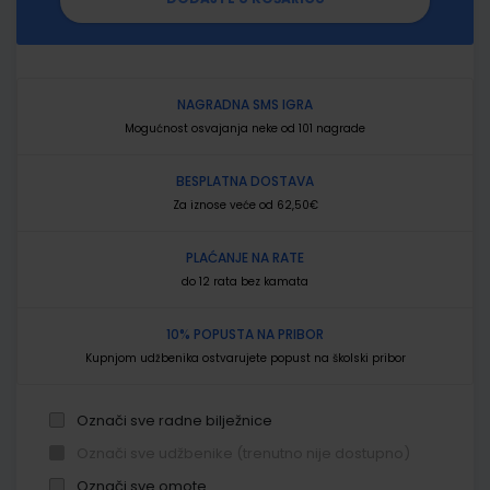
NAGRADNA SMS IGRA
Mogućnost osvajanja neke od 101 nagrade
BESPLATNA DOSTAVA
Za iznose veće od 62,50€
PLAĆANJE NA RATE
do 12 rata bez kamata
10% POPUSTA NA PRIBOR
Kupnjom udžbenika ostvarujete popust na školski pribor
Označi sve radne bilježnice
Označi sve udžbenike (trenutno nije dostupno)
Označi sve omote