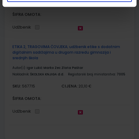
SKU:
CIJENA:
567701
18,90 €
ŠIFRA OMOTA:
Udžbenik
ETIKA 2, TRAGOVIMA ČOVJEKA; udžbenik etike s dodatnim
digitalnim sadržajima u drugom razredu gimnazija i
srednjih škola
Autor(i):
Igor Lukić Marko Zec Zlata Paštar
Nakladnik:
ŠKOLSKA KNJIGA d.d.
Registarski broj ministarstva:
7005
SKU:
CIJENA:
567715
20,10 €
ŠIFRA OMOTA:
Udžbenik