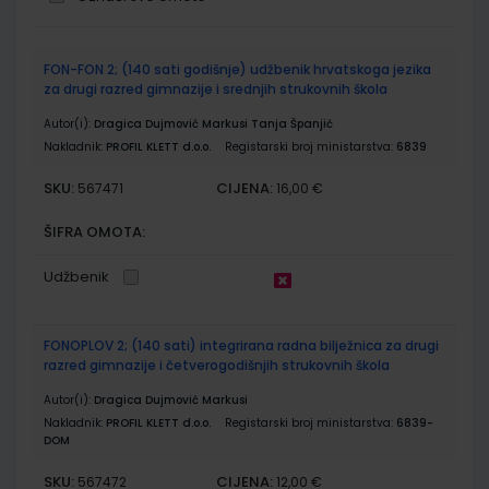
Grupirani
FON-FON 2; (140 sati godišnje) udžbenik hrvatskoga jezika
proizvodi
za drugi razred gimnazije i srednjih strukovnih škola
Autor(i):
Dragica Dujmović Markusi Tanja Španjić
Nakladnik:
PROFIL KLETT d.o.o.
Registarski broj ministarstva:
6839
SKU:
CIJENA:
567471
16,00 €
ŠIFRA OMOTA:
Udžbenik
FONOPLOV 2; (140 sati) integrirana radna bilježnica za drugi
razred gimnazije i četverogodišnjih strukovnih škola
Autor(i):
Dragica Dujmović Markusi
Nakladnik:
PROFIL KLETT d.o.o.
Registarski broj ministarstva:
6839-
DOM
SKU:
CIJENA:
567472
12,00 €