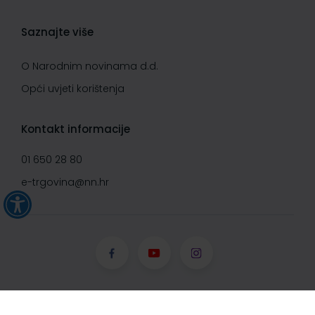
Saznajte više
O Narodnim novinama d.d.
Opći uvjeti korištenja
Kontakt informacije
01 650 28 80
e-trgovina@nn.hr