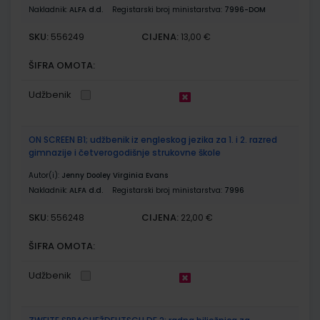
Nakladnik:
ALFA d.d.
Registarski broj ministarstva:
7996-DOM
SKU:
CIJENA:
556249
13,00 €
ŠIFRA OMOTA:
Udžbenik
ON SCREEN B1; udžbenik iz engleskog jezika za 1. i 2. razred
gimnazije i četverogodišnje strukovne škole
Autor(i):
Jenny Dooley Virginia Evans
Nakladnik:
ALFA d.d.
Registarski broj ministarstva:
7996
SKU:
CIJENA:
556248
22,00 €
ŠIFRA OMOTA:
Udžbenik