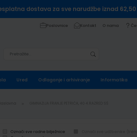
esplatna dostava za sve narudžbe iznad 62,50
Poslovnice
Kontakt
O nama
Če
Pretražite
Pretražite
ola
Ured
Odlaganje i arhiviranje
Informatika
Naslovna
GIMNAZIJA FRANJE PETRIĆA, 40 4.RAZRED SŠ
Označi sve radne bilježnice
Označi sve udžbenike (tren