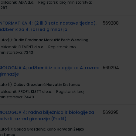
Nakladnik:
ALFA d.d.
Registarski broj ministarstva:
7297
INFORMATIKA 4; (2 ili 3 sata nastave tjedno),
569288
udžbenik za 4. razred gimnazija
utor(i):
Budin Brođanac Markučič Perić Wendling
Nakladnik:
ELEMENT d.o.o.
Registarski broj
ministarstva:
7343
BIOLOGIJA 4; udžbenik iz biologije za 4. razred
569294
gimnazije
utor(i):
Čačev Grozdanić Horvatin Krstanac
Nakladnik:
PROFIL KLETT d.o.o.
Registarski broj
ministarstva:
7449
BIOLOGIJA 4; radna bilježnica iz biologije za
569295
četvrti razred gimnazije (Profil)
utor(i):
Gorica Grozdanić Karlo Horvatin Željko
Krstanac