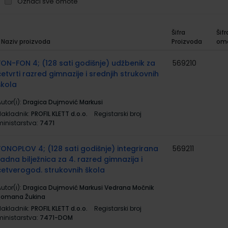
Označi sve omote
Šifra
Šifr
Naziv proizvoda
Proizvoda
om
rupirani
roizvodi
FON-FON 4; (128 sati godišnje) udžbenik za
569210
četvrti razred gimnazije i srednjih strukovnih
škola
utor(i):
Dragica Dujmović Markusi
Nakladnik:
PROFIL KLETT d.o.o.
Registarski broj
ministarstva:
7471
FONOPLOV 4; (128 sati godišnje) integrirana
569211
radna bilježnica za 4. razred gimnazija i
četverogod. strukovnih škola
utor(i):
Dragica Dujmović Markusi Vedrana Močnik
Romana Žukina
Nakladnik:
PROFIL KLETT d.o.o.
Registarski broj
ministarstva:
7471-DOM