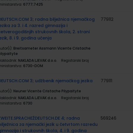
ministarstva:
6777;7425
DEUTSCH.COM 3; radna bilježnica njemačkog
779112
jezika za 3. i 4. razred gimnazija i
četverogodišnjih strukovnih škola, 2. strani
jezik, 8. i 9. godina učenja
utor(i):
Breitsameter Assmann Vicente Cristache
ilypaityte
Nakladnik:
NAKLADA LJEVAK d.o.o.
Registarski broj
ministarstva:
6730-DOM
DEUTSCH.COM 3; udžbenik njemačkog jezika
779111
utor(i):
Neuner Vicente Cristache Pilypaityte
Nakladnik:
NAKLADA LJEVAK d.o.o.
Registarski broj
ministarstva:
6730
ZWEITE.SPRACHEŽDEUTSCH.DE 4; radna
569246
bilježnica za njemački jezik u četvrtom razredu
gimnazija i strukovnih škola, 4. i 9. godina