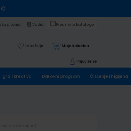
 €
sta pitanja
Vodiči
Preuzmite kataloge
Lista želja
Moja košarica
Prijavite se
Igra i kreativa
Darovni program
Čišćenje i higijena
utno nije dostupno)