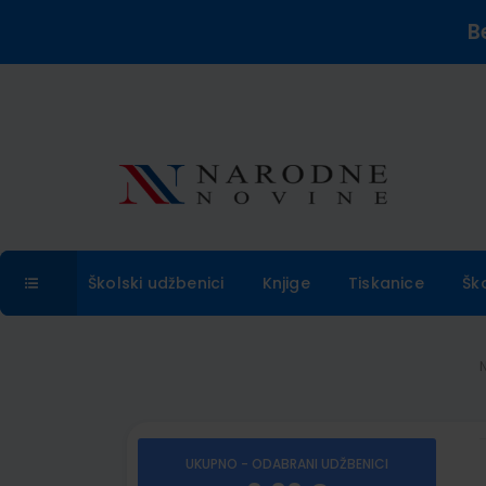
B
Školski udžbenici
Knjige
Tiskanice
Šk
UKUPNO - ODABRANI UDŽBENICI