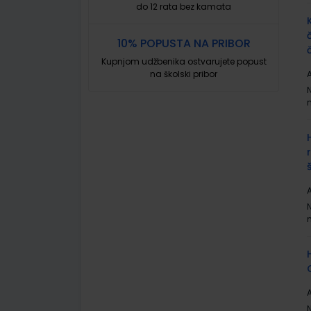
do 12 rata bez kamata
10% POPUSTA NA PRIBOR
Kupnjom udžbenika ostvarujete popust
na školski pribor
A
A
A