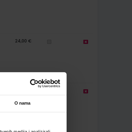
24,00 €
35,00 €
O nama
enih medija i analizirali