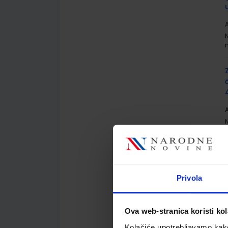
A
A
Privola
A
Ova web-stranica koristi kol
Kolačiće upotrebljavamo kako 