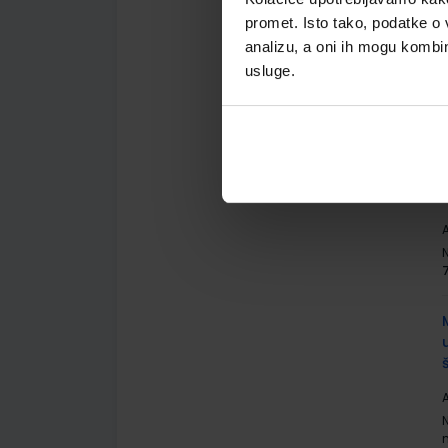
promet. Isto tako, podatke o 
analizu, a oni ih mogu kombini
usluge.
A
A
A