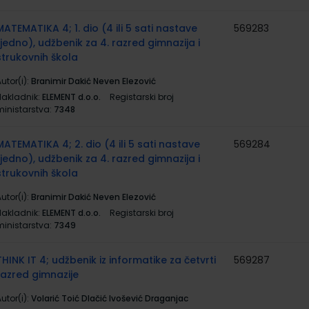
MATEMATIKA 4; 1. dio (4 ili 5 sati nastave
569283
tjedno), udžbenik za 4. razred gimnazija i
strukovnih škola
utor(i):
Branimir Dakić Neven Elezović
Nakladnik:
ELEMENT d.o.o.
Registarski broj
ministarstva:
7348
MATEMATIKA 4; 2. dio (4 ili 5 sati nastave
569284
tjedno), udžbenik za 4. razred gimnazija i
strukovnih škola
utor(i):
Branimir Dakić Neven Elezović
Nakladnik:
ELEMENT d.o.o.
Registarski broj
ministarstva:
7349
THINK IT 4; udžbenik iz informatike za četvrti
569287
razred gimnazije
utor(i):
Volarić Toić Dlačić Ivošević Draganjac