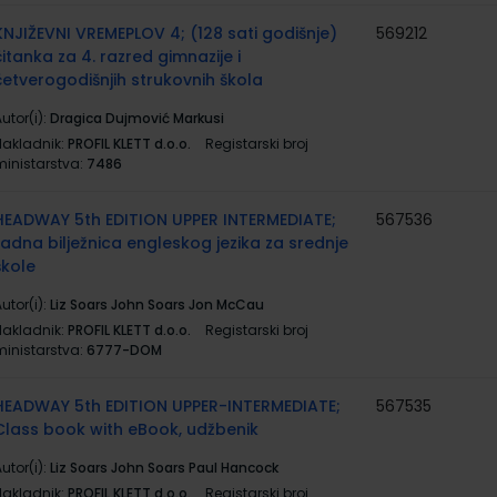
KNJIŽEVNI VREMEPLOV 4; (128 sati godišnje)
569212
čitanka za 4. razred gimnazije i
četverogodišnjih strukovnih škola
utor(i):
Dragica Dujmović Markusi
Nakladnik:
PROFIL KLETT d.o.o.
Registarski broj
ministarstva:
7486
HEADWAY 5th EDITION UPPER INTERMEDIATE;
567536
radna bilježnica engleskog jezika za srednje
škole
utor(i):
Liz Soars John Soars Jon McCau
Nakladnik:
PROFIL KLETT d.o.o.
Registarski broj
ministarstva:
6777-DOM
HEADWAY 5th EDITION UPPER-INTERMEDIATE;
567535
Class book with eBook, udžbenik
utor(i):
Liz Soars John Soars Paul Hancock
Nakladnik:
PROFIL KLETT d.o.o.
Registarski broj