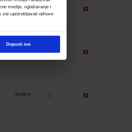
ene medije, oglašavanje i
27,00 €
k ste upotrebljavali njihove
Dopusti sve
16,10 €
30,50 €