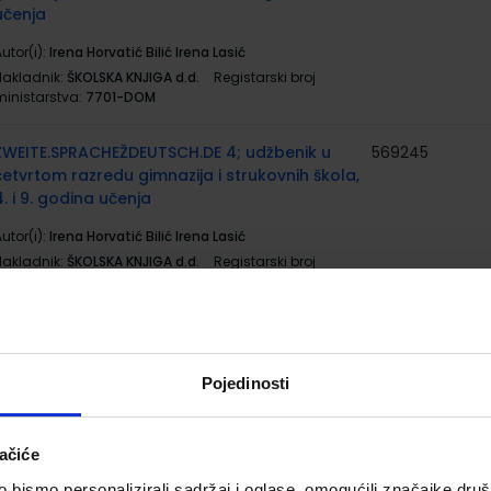
učenja
utor(i):
Irena Horvatić Bilić Irena Lasić
Nakladnik:
ŠKOLSKA KNJIGA d.d.
Registarski broj
ministarstva:
7701-DOM
ZWEITE.SPRACHEŽDEUTSCH.DE 4; udžbenik u
569245
četvrtom razredu gimnazija i strukovnih škola,
4. i 9. godina učenja
utor(i):
Irena Horvatić Bilić Irena Lasić
Nakladnik:
ŠKOLSKA KNJIGA d.d.
Registarski broj
ministarstva:
7701
AL DENTE 3; udžbenik za talijanski jezik, 3. i/ili 4.
567608
razred gimnazija, prvi i drugi strani jezik
(početno i napredno učenje)
Pojedinosti
utor(i):
Birello Bonafaccia Bosc Licastro Vilagrasa
Nakladnik:
PROFIL KLETT d.o.o.
Registarski broj
ačiće
ministarstva:
6798
bismo personalizirali sadržaj i oglase, omogućili značajke društv