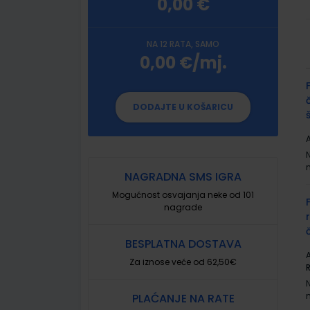
0,00 €
NA 12 RATA, SAMO
0,00 €/mj.
G
p
DODAJTE U KOŠARICU
A
NAGRADNA SMS IGRA
Mogućnost osvajanja neke od 101
nagrade
BESPLATNA DOSTAVA
A
Za iznose veće od 62,50€
PLAĆANJE NA RATE