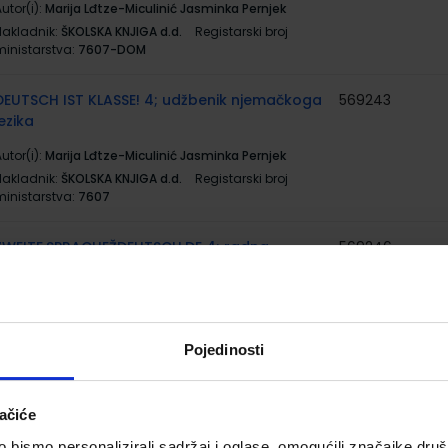
utor(i):
Marija Lđtze-Miculinić Jasminka Pernjek
Nakladnik:
ŠKOLSKA KNJIGA d.d.
Registarski broj
ministarstva:
7607-DOM
DEUTSCH IST KLASSE! 4; udžbenik njemačkoga
569243
jezika
utor(i):
Marija Lđtze-Miculinić Jasminka Pernjek
Nakladnik:
ŠKOLSKA KNJIGA d.d.
Registarski broj
ministarstva:
7607
ZWEITE.SPRACHEŽDEUTSCH.DE 4; radna
569246
bilježnica za njemački jezik u četvrtom razredu
gimnazija i strukovnih škola, 4. i 9. godina
učenja
utor(i):
Irena Horvatić Bilić Irena Lasić
Pojedinosti
Nakladnik:
ŠKOLSKA KNJIGA d.d.
Registarski broj
ministarstva:
7701-DOM
ačiće
ZWEITE.SPRACHEŽDEUTSCH.DE 4; udžbenik u
569245
bismo personalizirali sadržaj i oglase, omogućili značajke društv