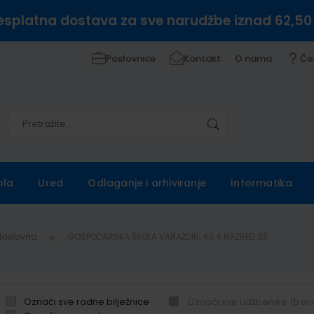
esplatna dostava za sve narudžbe iznad 62,50
Poslovnice
Kontakt
O nama
Če
Pretražite
Pretražite
ola
Ured
Odlaganje i arhiviranje
Informatika
Naslovna
GOSPODARSKA ŠKOLA VARAŽDIN, 40 4.RAZRED SŠ
Označi sve radne bilježnice
Označi sve udžbenike (tren