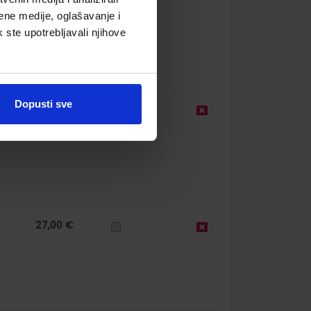
ene medije, oglašavanje i
k ste upotrebljavali njihove
Dopusti sve
35,00 €
27,00 €