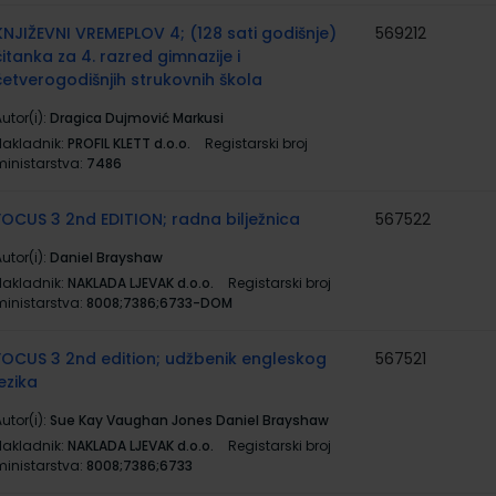
KNJIŽEVNI VREMEPLOV 4; (128 sati godišnje)
569212
čitanka za 4. razred gimnazije i
četverogodišnjih strukovnih škola
utor(i):
Dragica Dujmović Markusi
Nakladnik:
PROFIL KLETT d.o.o.
Registarski broj
ministarstva:
7486
FOCUS 3 2nd EDITION; radna bilježnica
567522
utor(i):
Daniel Brayshaw
Nakladnik:
NAKLADA LJEVAK d.o.o.
Registarski broj
ministarstva:
8008;7386;6733-DOM
FOCUS 3 2nd edition; udžbenik engleskog
567521
jezika
utor(i):
Sue Kay Vaughan Jones Daniel Brayshaw
Nakladnik:
NAKLADA LJEVAK d.o.o.
Registarski broj
ministarstva:
8008;7386;6733