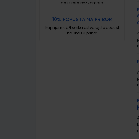
do 12 rata bez kamata
10% POPUSTA NA PRIBOR
Kupnjom udžbenika ostvarujete popust
na školski pribor
A
A
A