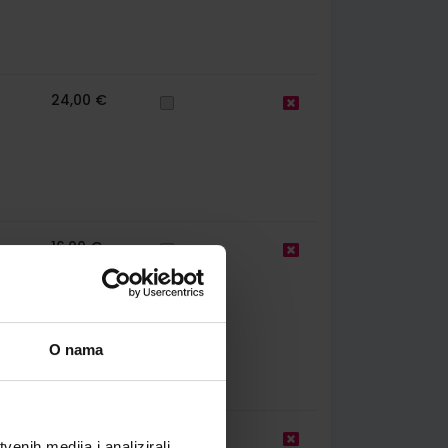
24,00 €
16,00 €
O nama
24,00 €
enih medija i analizirali