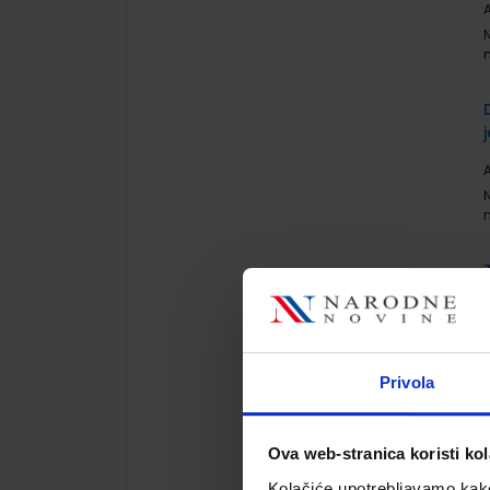
A
A
A
Privola
Ova web-stranica koristi kol
Kolačiće upotrebljavamo kako 