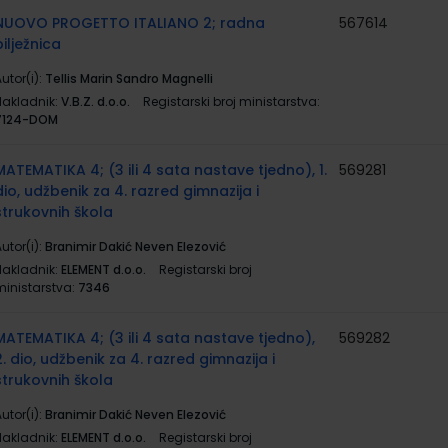
NUOVO PROGETTO ITALIANO 2; radna
567614
bilježnica
utor(i):
Tellis Marin Sandro Magnelli
Nakladnik:
V.B.Z. d.o.o.
Registarski broj ministarstva:
7124-DOM
MATEMATIKA 4; (3 ili 4 sata nastave tjedno), 1.
569281
dio, udžbenik za 4. razred gimnazija i
strukovnih škola
utor(i):
Branimir Dakić Neven Elezović
Nakladnik:
ELEMENT d.o.o.
Registarski broj
ministarstva:
7346
MATEMATIKA 4; (3 ili 4 sata nastave tjedno),
569282
2. dio, udžbenik za 4. razred gimnazija i
strukovnih škola
utor(i):
Branimir Dakić Neven Elezović
Nakladnik:
ELEMENT d.o.o.
Registarski broj