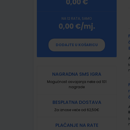
0,00 €
NA 12 RATA, SAMO
0,00 €/mj.
G
p
DODAJTE U KOŠARICU
A
NAGRADNA SMS IGRA
Mogućnost osvajanja neke od 101
nagrade
BESPLATNA DOSTAVA
A
Za iznose veće od 62,50€
PLAĆANJE NA RATE