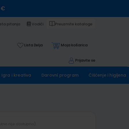
 €
sta pitanja
Vodiči
Preuzmite kataloge
Lista želja
Moja košarica
Prijavite se
Igra i kreativa
Darovni program
Čišćenje i higijena
utno nije dostupno)