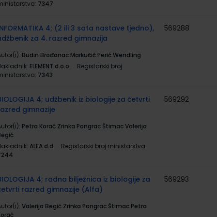
ministarstva:
7347
INFORMATIKA 4; (2 ili 3 sata nastave tjedno),
569288
udžbenik za 4. razred gimnazija
utor(i):
Budin Brođanac Markučič Perić Wendling
Nakladnik:
ELEMENT d.o.o.
Registarski broj
ministarstva:
7343
BIOLOGIJA 4; udžbenik iz biologije za četvrti
569292
razred gimnazije
utor(i):
Petra Korać Zrinka Pongrac Štimac Valerija
Begić
Nakladnik:
ALFA d.d.
Registarski broj ministarstva:
7244
BIOLOGIJA 4; radna bilježnica iz biologije za
569293
četvrti razred gimnazije (Alfa)
utor(i):
Valerija Begić Zrinka Pongrac Štimac Petra
Korač