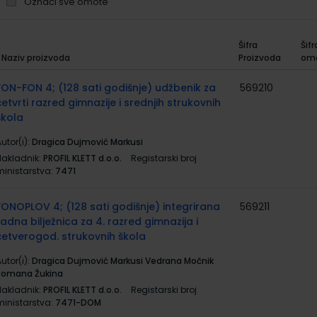
Označi sve omote
Šifra
Šifr
Naziv proizvoda
Proizvoda
om
rupirani
roizvodi
FON-FON 4; (128 sati godišnje) udžbenik za
569210
četvrti razred gimnazije i srednjih strukovnih
škola
utor(i):
Dragica Dujmović Markusi
Nakladnik:
PROFIL KLETT d.o.o.
Registarski broj
ministarstva:
7471
FONOPLOV 4; (128 sati godišnje) integrirana
569211
radna bilježnica za 4. razred gimnazija i
četverogod. strukovnih škola
utor(i):
Dragica Dujmović Markusi Vedrana Močnik
Romana Žukina
Nakladnik:
PROFIL KLETT d.o.o.
Registarski broj
ministarstva:
7471-DOM