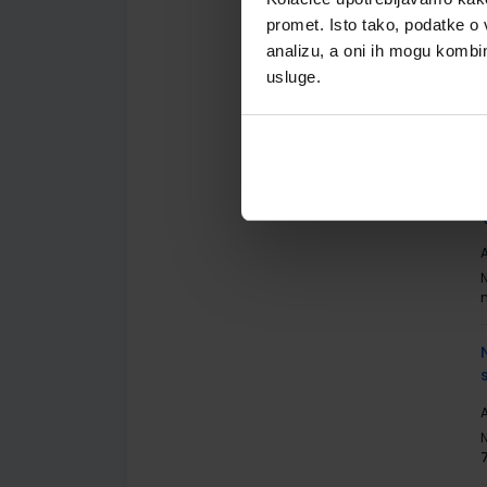
promet. Isto tako, podatke o 
analizu, a oni ih mogu kombini
A
usluge.
A
A