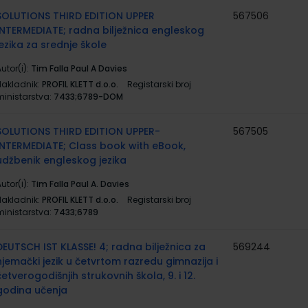
SOLUTIONS THIRD EDITION UPPER
567506
INTERMEDIATE; radna bilježnica engleskog
jezika za srednje škole
utor(i):
Tim Falla Paul A Davies
Nakladnik:
PROFIL KLETT d.o.o.
Registarski broj
ministarstva:
7433;6789-DOM
SOLUTIONS THIRD EDITION UPPER-
567505
INTERMEDIATE; Class book with eBook,
udžbenik engleskog jezika
utor(i):
Tim Falla Paul A. Davies
Nakladnik:
PROFIL KLETT d.o.o.
Registarski broj
ministarstva:
7433;6789
DEUTSCH IST KLASSE! 4; radna bilježnica za
569244
njemački jezik u četvrtom razredu gimnazija i
četverogodišnjih strukovnih škola, 9. i 12.
godina učenja