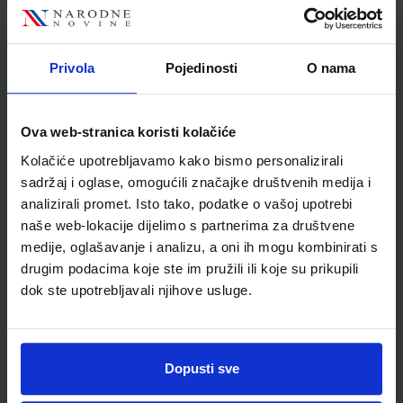
dodatnim digitalnim sadržajima
Autor(i):
Danijel Orešić Ružica Vuk Igor Tišma Alenka Bujan
Nakladnik:
ŠKOLSKA KNJIGA d.d.
Registarski broj ministarstva:
Privola
Pojedinosti
O nama
7625-DOM
SKU:
CIJENA:
569509
13,60 €
Ova web-stranica koristi kolačiće
ŠIFRA OMOTA:
500175
Kolačiće upotrebljavamo kako bismo personalizirali
Udžbenik
Omot
sadržaj i oglase, omogućili značajke društvenih medija i
analizirali promet. Isto tako, podatke o vašoj upotrebi
naše web-lokacije dijelimo s partnerima za društvene
KLIO 8; udžbenik povijesti u osmome razredu osnovne škole
medije, oglašavanje i analizu, a oni ih mogu kombinirati s
s dodatnim digitalnim sadržajima
drugim podacima koje ste im pružili ili koje su prikupili
Autor(i):
Krešimir Erdelja Igor Stojaković
dok ste upotrebljavali njihove usluge.
Nakladnik:
ŠKOLSKA KNJIGA d.d.
Registarski broj ministarstva:
7641
SKU:
CIJENA:
569181
12,04 €
Dopusti sve
ŠIFRA OMOTA:
500431