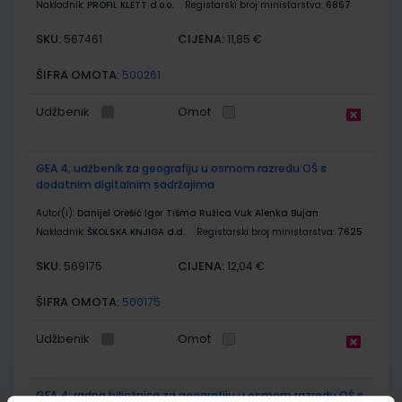
Nakladnik:
PROFIL KLETT d.o.o.
Registarski broj ministarstva:
6867
SKU:
CIJENA:
567461
11,85 €
ŠIFRA OMOTA:
500261
Udžbenik
Omot
GEA 4; udžbenik za geografiju u osmom razredu OŠ s
dodatnim digitalnim sadržajima
Autor(i):
Danijel Orešić Igor Tišma Ružica Vuk Alenka Bujan
Nakladnik:
ŠKOLSKA KNJIGA d.d.
Registarski broj ministarstva:
7625
SKU:
CIJENA:
569175
12,04 €
ŠIFRA OMOTA:
500175
Udžbenik
Omot
GEA 4; radna bilježnica za geografiju u osmom razredu OŠ s