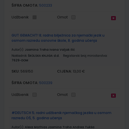
ŠIFRA OMOTA:
500233
Udžbenik
Omot
GUT GEMACHT! 8; radna bilježnica za njemački jezik u
osmom razredu osnovne škole, 8. godina učenja
Autor(i):
Jasmina Troha Ivana Valjak Ilić
Nakladnik:
ŠKOLSKA KNJIGA d.d.
Registarski broj ministarstva:
7629-DOM
SKU:
CIJENA:
569150
13,00 €
ŠIFRA OMOTA:
500239
Udžbenik
Omot
#DEUTSCH 5; radni udžbenik njemačkog jezika u osmom
razredu OŠ, 5. godina učenja
Autor(i):
Alexa Mathias Jasmina Troha Andrea Tukša