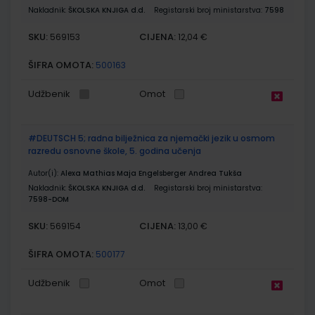
Nakladnik:
ŠKOLSKA KNJIGA d.d.
Registarski broj ministarstva:
7598
SKU:
CIJENA:
569153
12,04 €
ŠIFRA OMOTA:
500163
Udžbenik
Omot
#DEUTSCH 5; radna bilježnica za njemački jezik u osmom
razredu osnovne škole, 5. godina učenja
Autor(i):
Alexa Mathias Maja Engelsberger Andrea Tukša
Nakladnik:
ŠKOLSKA KNJIGA d.d.
Registarski broj ministarstva:
7598-DOM
SKU:
CIJENA:
569154
13,00 €
ŠIFRA OMOTA:
500177
Udžbenik
Omot