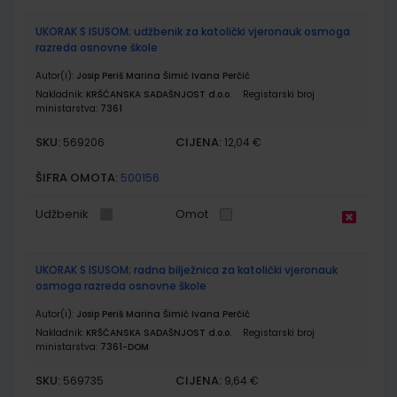
UKORAK S ISUSOM; udžbenik za katolički vjeronauk osmoga
razreda osnovne škole
Autor(i):
Josip Periš Marina Šimić Ivana Perčić
Nakladnik:
KRŠĆANSKA SADAŠNJOST d.o.o.
Registarski broj
ministarstva:
7361
SKU:
CIJENA:
569206
12,04 €
ŠIFRA OMOTA:
500156
Udžbenik
Omot
UKORAK S ISUSOM; radna bilježnica za katolički vjeronauk
osmoga razreda osnovne škole
Autor(i):
Josip Periš Marina Šimić Ivana Perčić
Nakladnik:
KRŠĆANSKA SADAŠNJOST d.o.o.
Registarski broj
ministarstva:
7361-DOM
SKU:
CIJENA:
569735
9,64 €