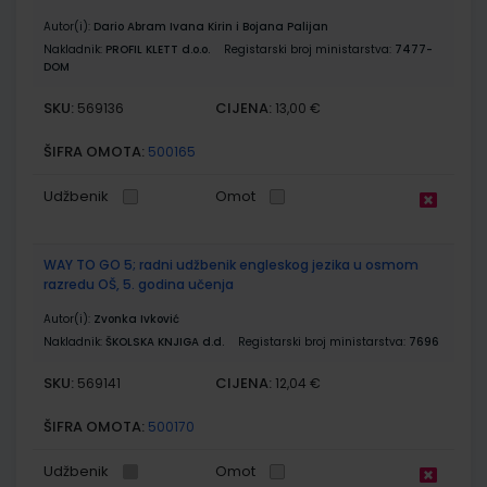
Autor(i):
Dario Abram Ivana Kirin i Bojana Palijan
Nakladnik:
PROFIL KLETT d.o.o.
Registarski broj ministarstva:
7477-
DOM
SKU:
CIJENA:
569136
13,00 €
ŠIFRA OMOTA:
500165
Udžbenik
Omot
WAY TO GO 5; radni udžbenik engleskog jezika u osmom
razredu OŠ, 5. godina učenja
Autor(i):
Zvonka Ivković
Nakladnik:
ŠKOLSKA KNJIGA d.d.
Registarski broj ministarstva:
7696
SKU:
CIJENA:
569141
12,04 €
ŠIFRA OMOTA:
500170
Udžbenik
Omot