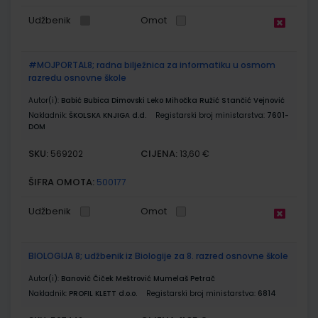
Udžbenik
Omot
#MOJPORTAL8; radna bilježnica za informatiku u osmom
razredu osnovne škole
Autor(i):
Babić Bubica Dimovski Leko Mihočka Ružić Stančić Vejnović
Nakladnik:
ŠKOLSKA KNJIGA d.d.
Registarski broj ministarstva:
7601-
DOM
SKU:
CIJENA:
569202
13,60 €
ŠIFRA OMOTA:
500177
Udžbenik
Omot
BIOLOGIJA 8; udžbenik iz Biologije za 8. razred osnovne škole
Autor(i):
Banović Čiček Meštrović Mumelaš Petrač
Nakladnik:
PROFIL KLETT d.o.o.
Registarski broj ministarstva:
6814