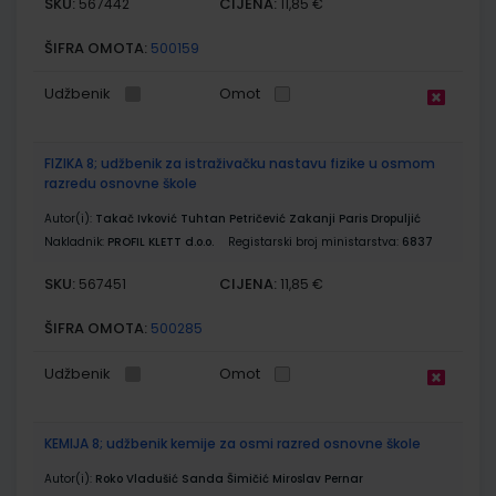
SKU:
CIJENA:
567442
11,85 €
ŠIFRA OMOTA:
500159
Udžbenik
Omot
FIZIKA 8; udžbenik za istraživačku nastavu fizike u osmom
razredu osnovne škole
Autor(i):
Takač Ivković Tuhtan Petričević Zakanji Paris Dropuljić
Nakladnik:
PROFIL KLETT d.o.o.
Registarski broj ministarstva:
6837
SKU:
CIJENA:
567451
11,85 €
ŠIFRA OMOTA:
500285
Udžbenik
Omot
KEMIJA 8; udžbenik kemije za osmi razred osnovne škole
Autor(i):
Roko Vladušić Sanda Šimičić Miroslav Pernar