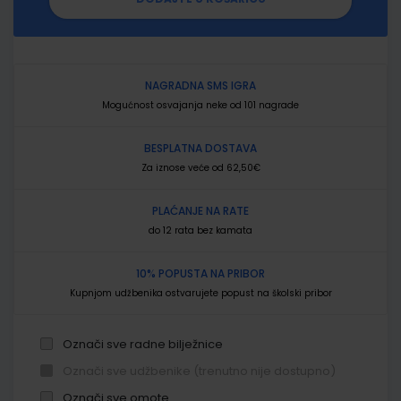
NAGRADNA SMS IGRA
Mogućnost osvajanja neke od 101 nagrade
BESPLATNA DOSTAVA
Za iznose veće od 62,50€
PLAĆANJE NA RATE
do 12 rata bez kamata
10% POPUSTA NA PRIBOR
Kupnjom udžbenika ostvarujete popust na školski pribor
Označi sve radne bilježnice
Označi sve udžbenike (trenutno nije dostupno)
Označi sve omote