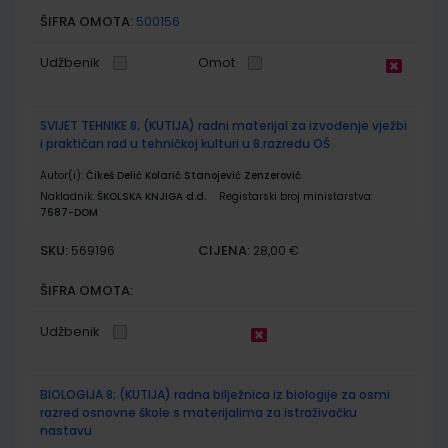
ŠIFRA OMOTA:
500156
Udžbenik
Omot
SVIJET TEHNIKE 8; (KUTIJA) radni materijal za izvođenje vježbi
i praktičan rad u tehničkoj kulturi u 8.razredu OŠ
Autor(i):
Čikeš Delić Kolarić Stanojević Zenzerović
Nakladnik:
ŠKOLSKA KNJIGA d.d.
Registarski broj ministarstva:
7687-DOM
SKU:
CIJENA:
569196
28,00 €
ŠIFRA OMOTA:
Udžbenik
BIOLOGIJA 8; (KUTIJA) radna bilježnica iz biologije za osmi
razred osnovne škole s materijalima za istraživačku
nastavu