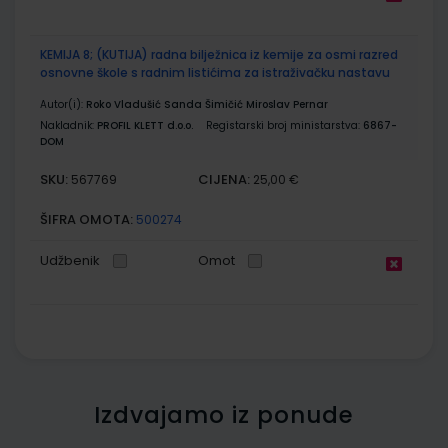
KEMIJA 8; (KUTIJA) radna bilježnica iz kemije za osmi razred
osnovne škole s radnim listićima za istraživačku nastavu
Autor(i):
Roko Vladušić Sanda Šimičić Miroslav Pernar
Nakladnik:
PROFIL KLETT d.o.o.
Registarski broj ministarstva:
6867-
DOM
SKU:
CIJENA:
567769
25,00 €
ŠIFRA OMOTA:
500274
Udžbenik
Omot
Izdvajamo iz ponude