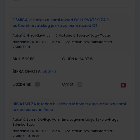
Grupirani
OSMICA, čitanka za osmi razred OŠ i HRVATSKI ZA 8;
proizvodi
udžbenik hrvatskog jezika za osmi razred OŠ
Autor(i):
Greblički-Miculinić Matošević Sykora-Nagy Tavas
Nakladnik:
PROFIL KLETT d.o.o.
Registarski broj ministarstva:
7500;7501
SKU:
CIJENA:
569110
24,07 €
ŠIFRA OMOTA:
500176
Udžbenik
Omot
HRVATSKI ZA 8; radna bilježnica iz hrvatskoga jezika za osmi
razred osnovne škole
Autor(i):
Lovrenčić-Rojc Valentina Lugomer Lidija Sykora-Nagy
Zdenka Šopar
Nakladnik:
PROFIL KLETT d.o.o.
Registarski broj ministarstva:
7500;7501-DOM