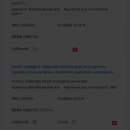
Autor(i):
/
Nakladnik:
ŠKOLSKA KNJIGA d.d.
Registarski broj ministarstva:
014177
SKU:
CIJENA:
569366
14,00 €
ŠIFRA OMOTA:
Udžbenik
SVIJET TEHNIKE 8; udžbenik tehničke kulture u osmom
razredu osnovne škole s dodatnim digitalnim sadržajima
Autor(i):
Čikeš Delić Kolarić Stanojević Zenzerović
Nakladnik:
ŠKOLSKA KNJIGA d.d.
Registarski broj ministarstva:
7687
SKU:
CIJENA:
569195
6,02 €
ŠIFRA OMOTA:
500744
Udžbenik
Omot