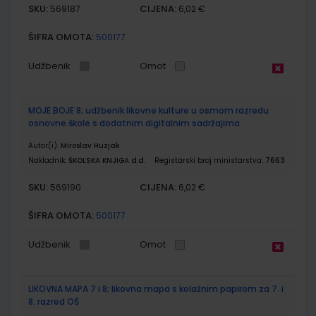
SKU:
CIJENA:
569187
6,02 €
ŠIFRA OMOTA:
500177
Udžbenik
Omot
MOJE BOJE 8; udžbenik likovne kulture u osmom razredu
osnovne škole s dodatnim digitalnim sadržajima
Autor(i):
Miroslav Huzjak
Nakladnik:
ŠKOLSKA KNJIGA d.d.
Registarski broj ministarstva:
7663
SKU:
CIJENA:
569190
6,02 €
ŠIFRA OMOTA:
500177
Udžbenik
Omot
LIKOVNA MAPA 7 i 8; likovna mapa s kolažnim papirom za 7. i
8. razred OŠ