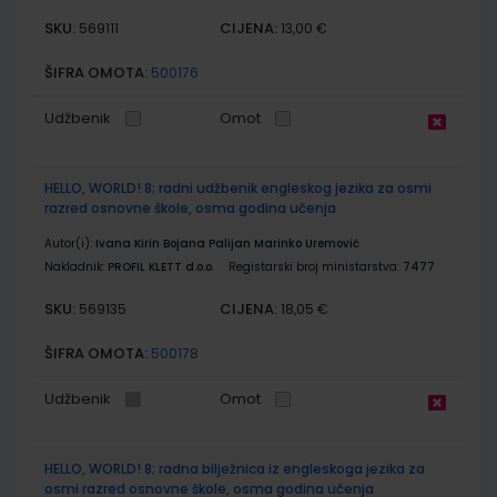
SKU:
CIJENA:
569111
13,00 €
ŠIFRA OMOTA:
500176
Udžbenik
Omot
HELLO, WORLD! 8; radni udžbenik engleskog jezika za osmi
razred osnovne škole, osma godina učenja
Autor(i):
Ivana Kirin Bojana Palijan Marinko Uremović
Nakladnik:
PROFIL KLETT d.o.o.
Registarski broj ministarstva:
7477
SKU:
CIJENA:
569135
18,05 €
ŠIFRA OMOTA:
500178
Udžbenik
Omot
HELLO, WORLD! 8; radna bilježnica iz engleskoga jezika za
osmi razred osnovne škole, osma godina učenja