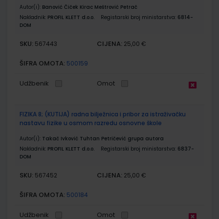
Autor(i):
Banović Čiček Kirac Meštrović Petrač
Nakladnik:
PROFIL KLETT d.o.o.
Registarski broj ministarstva:
6814-
DOM
SKU:
CIJENA:
567443
25,00 €
ŠIFRA OMOTA:
500159
Udžbenik
Omot
FIZIKA 8; (KUTIJA) radna bilježnica i pribor za istraživačku
nastavu fizike u osmom razredu osnovne škole
Autor(i):
Takač Ivković Tuhtan Petričević grupa autora
Nakladnik:
PROFIL KLETT d.o.o.
Registarski broj ministarstva:
6837-
DOM
SKU:
CIJENA:
567452
25,00 €
ŠIFRA OMOTA:
500184
Udžbenik
Omot