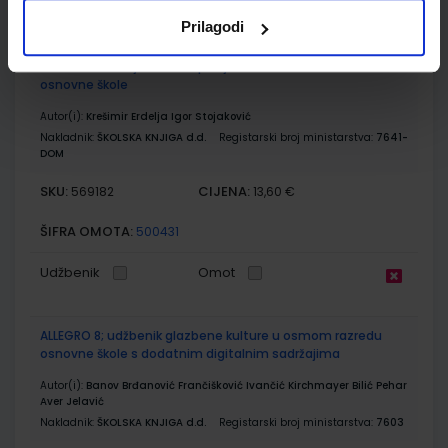
Udžbenik
Omot
Prilagodi
KLIO 8; radna bilježnica za povijest u osmom razredu
osnovne škole
Autor(i):
Krešimir Erdelja Igor Stojaković
Nakladnik:
ŠKOLSKA KNJIGA d.d.
Registarski broj ministarstva:
7641-
DOM
SKU:
CIJENA:
569182
13,60 €
ŠIFRA OMOTA:
500431
Udžbenik
Omot
ALLEGRO 8; udžbenik glazbene kulture u osmom razredu
osnovne škole s dodatnim digitalnim sadržajima
Autor(i):
Banov Brđanović Frančišković Ivančić Kirchmayer Bilić Pehar
Aver Jelavić
Nakladnik:
ŠKOLSKA KNJIGA d.d.
Registarski broj ministarstva:
7603