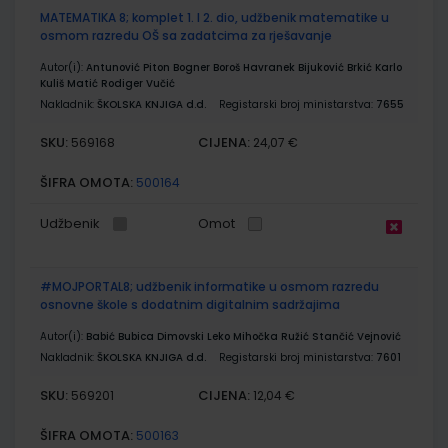
MATEMATIKA 8; komplet 1. I 2. dio, udžbenik matematike u
osmom razredu OŠ sa zadatcima za rješavanje
Autor(i):
Antunović Piton Bogner Boroš Havranek Bijuković Brkić Karlo
Kuliš Matić Rodiger Vučić
Nakladnik:
ŠKOLSKA KNJIGA d.d.
Registarski broj ministarstva:
7655
SKU:
CIJENA:
569168
24,07 €
ŠIFRA OMOTA:
500164
Udžbenik
Omot
#MOJPORTAL8; udžbenik informatike u osmom razredu
osnovne škole s dodatnim digitalnim sadržajima
Autor(i):
Babić Bubica Dimovski Leko Mihočka Ružić Stančić Vejnović
Nakladnik:
ŠKOLSKA KNJIGA d.d.
Registarski broj ministarstva:
7601
SKU:
CIJENA:
569201
12,04 €
ŠIFRA OMOTA:
500163