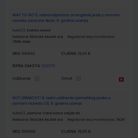
WAY TO GO 5; radna bilježnica za engleski jezik u osmom
razredu osnovne škole, 5. godina učenja
Autor(i):
Zvonka Ivković
Nakladnik:
ŠKOLSKA KNJIGA d.d.
Registarski broj ministarstva:
7696-DOM
SKU:
CIJENA:
569142
13,00 €
ŠIFRA OMOTA:
500170
Udžbenik
Omot
GUT GEMACHT! 8; radni udžbenik njemačkog jezika u
osmom razredu OŠ, 8. godina učenja
Autor(i):
Jasmina Troha Ivana Valjak Ilić
Nakladnik:
ŠKOLSKA KNJIGA d.d.
Registarski broj ministarstva:
7629
SKU:
CIJENA:
569149
18,05 €