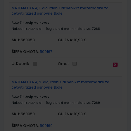
MATEMATIKA 4; 1. dio, radni udžbenik iz matematike za
četvrti razred osnovne škole
Autor(i):
Josip Markovac
Nakladnik:
ALFA d.d.
Registarski broj ministarstva:
7268
SKU:
CIJENA:
569058
10,98 €
ŠIFRA OMOTA:
500167
Udžbenik
Omot
MATEMATIKA 4; 2. dio, radni udžbenik iz matematike za
četvrti razred osnovne škole
Autor(i):
Josip Markovac
Nakladnik:
ALFA d.d.
Registarski broj ministarstva:
7269
SKU:
CIJENA:
569059
10,98 €
ŠIFRA OMOTA:
500160