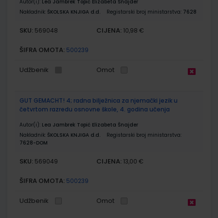
Autor(i):
Lea Jambrek Topić Elizabeta Šnajder
Nakladnik:
ŠKOLSKA KNJIGA d.d.
Registarski broj ministarstva:
7628
SKU:
CIJENA:
569048
10,98 €
ŠIFRA OMOTA:
500239
Udžbenik
Omot
GUT GEMACHT! 4; radna bilježnica za njemački jezik u
četvrtom razredu osnovne škole, 4. godina učenja
Autor(i):
Lea Jambrek Topić Elizabeta Šnajder
Nakladnik:
ŠKOLSKA KNJIGA d.d.
Registarski broj ministarstva:
7628-DOM
SKU:
CIJENA:
569049
13,00 €
ŠIFRA OMOTA:
500239
Udžbenik
Omot