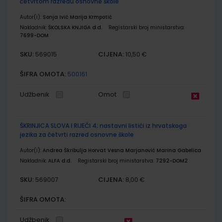
četvrtom razredu osnovne škole
Autor(i):
Sonja Ivić Marija Krmpotić
Nakladnik:
ŠKOLSKA KNJIGA d.d.
Registarski broj ministarstva:
7699-DOM
SKU:
CIJENA:
569015
10,50 €
ŠIFRA OMOTA:
500161
Udžbenik
Omot
ŠKRINJICA SLOVA I RIJEČI 4; nastavni listići iz hrvatskoga
jezika za četvrti razred osnovne škole
Autor(i):
Andrea Škribulja Horvat Vesna Marjanović Marina Gabelica
Nakladnik:
ALFA d.d.
Registarski broj ministarstva:
7292-DOM2
SKU:
CIJENA:
569007
8,00 €
ŠIFRA OMOTA:
Udžbenik