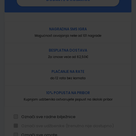
NAGRADNA SMS IGRA
Mogućnost osvajanja neke od 101 nagrade
BESPLATNA DOSTAVA
Za iznose veće od 62,50€
PLAĆANJE NA RATE
do 12 rata bez kamata
10% POPUSTA NA PRIBOR
Kupnjom udžbenika ostvarujete popust na školski pribor
Označi sve radne bilježnice
Označi sve udžbenike (trenutno nije dostupno)
Označi sve omote