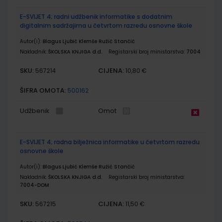
E-SVIJET 4; radni udžbenik informatike s dodatnim
digitalnim sadržajima u četvrtom razredu osnovne škole
Autor(i):
Blagus Ljubić Klemše Ružić Stančić
Nakladnik:
ŠKOLSKA KNJIGA d.d.
Registarski broj ministarstva:
7004
SKU:
CIJENA:
567214
10,80 €
ŠIFRA OMOTA:
500162
Udžbenik
Omot
E-SVIJET 4; radna bilježnica informatike u četvrtom razredu
osnovne škole
Autor(i):
Blagus Ljubić Klemše Ružić Stančić
Nakladnik:
ŠKOLSKA KNJIGA d.d.
Registarski broj ministarstva:
7004-DOM
SKU:
CIJENA:
567215
11,50 €