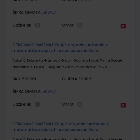
ŠIFRA OMOTA:
500167
Udžbenik
Omot
OTKRIVAMO MATEMATIKU 4; 1. dio, radni udžbenik iz
matematike za četvrti razred osnovne škole
Autor(i):
Dubravka Glasnović Gracin Gabriela Žokalj Tanja Soucie
Nakladnik:
ALFA d.d.
Registarski broj ministarstva:
7278
SKU:
CIJENA:
569061
10,98 €
ŠIFRA OMOTA:
500167
Udžbenik
Omot
OTKRIVAMO MATEMATIKU 4; 2. dio, radni udžbenik iz
matematike za četvrti razred osnovne škole
Autor(i):
Dubravka Glasnović Gracin Gabriela Žokalj Tanja Soucie