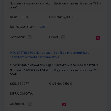
Nakladnik:
ŠKOLSKA KNJIGA d.d.
Registarski broj ministarstva:
7661-
DOM2
SKU:
CIJENA:
569076
12,00 €
ŠIFRA OMOTA:
500239
Udžbenik
Omot
MOJ SRETNI BROJ 4; nastavni listići za matematiku u
četvrtom razredu osnovne škole
Autor(i):
Sanja Jakovljević Rogić Dubravka Miklec Graciella Prtajin
Nakladnik:
ŠKOLSKA KNJIGA d.d.
Registarski broj ministarstva:
7661-
DOM3
SKU:
CIJENA:
569077
9,50 €
ŠIFRA OMOTA:
Udžbenik