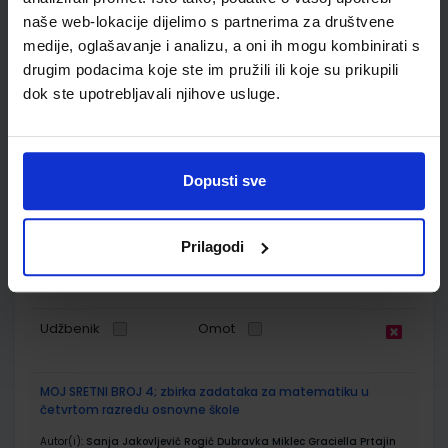
ŠIFRA OMOTA:
500239
naše web-lokacije dijelimo s partnerima za društvene
medije, oglašavanje i analizu, a oni ih mogu kombinirati s
Udžbenik
Omot
drugim podacima koje ste im pružili ili koje su prikupili
dok ste upotrebljavali njihove usluge.
MOJ SRETNI BROJ 4; radna bilježnica za matematiku u
četvrtom razredu osnovne škole
Autor(i):
Sanja Jakovljević Rogić Dubravka Miklec Graciella Prtajin
Dopusti sve
Nakladnik:
ŠKOLSKA KNJIGA d.d.
Registarski broj ministarstva:
7661-
DOM
Prilagodi
SKU:
CIJENA:
569075
10,50 €
ŠIFRA OMOTA:
500162
Udžbenik
Omot
MOJ SRETNI BROJ 4; zbirka zadataka za matematiku u
četvrtom razredu osnovne škole
Autor(i):
Sanja Jakovljević Rogić Dubravka Miklec Graciella Prtajin