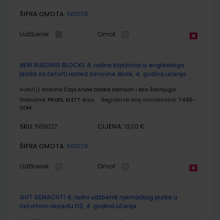
ŠIFRA OMOTA:
500178
Udžbenik
Omot
NEW BUILDING BLOCKS 4; radna bilježnica iz engleskoga
jezika za četvrti razred osnovne škole, 4. godina učenja
Autor(i):
Kristina Čajo Anđel Daška Domljan i Mia Šavrljuga
Nakladnik:
PROFIL KLETT d.o.o.
Registarski broj ministarstva:
7495-
DOM
SKU:
CIJENA:
569027
13,00 €
ŠIFRA OMOTA:
500178
Udžbenik
Omot
GUT GEMACHT! 4; radni udžbenik njemačkog jezika u
četvrtom razredu OŠ, 4. godina učenja