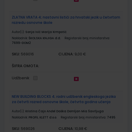
ZLATNA VRATA 4; nastavni listići za hrvatski jezik u četvrtom
razredu osnovne škole
Autor(i):
Sonja Ivić Marija Krmpotić
Nakladnik:
ŠKOLSKA KNJIGA d.d.
Registarski broj ministarstva:
7699-DOM2
SKU:
CIJENA:
569016
9,00 €
ŠIFRA OMOTA:
Udžbenik
NEW BUILDING BLOCKS 4; radni udžbenik engleskoga jezika
za četvrti razred osnovne škole, četvrta godina učenja
Autor(i):
Kristina Čajo Anđel Daška Domljan Mia Šavrljuga
Nakladnik:
PROFIL KLETT d.o.o.
Registarski broj ministarstva:
7495
SKU:
CIJENA:
569026
10,98 €