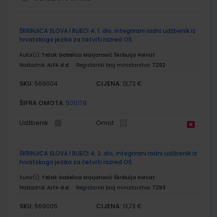
Grupirani
ŠKRINJICA SLOVA I RIJEČI 4; 1. dio, integrirani radni udžbenik iz
proizvodi
hrvatskoga jezika za četvrti razred OŠ
Autor(i):
Težak Gabelica Marjanović Škribulja Horvat
Nakladnik:
ALFA d.d.
Registarski broj ministarstva:
7292
SKU:
CIJENA:
569004
13,72 €
ŠIFRA OMOTA:
500179
Udžbenik
Omot
ŠKRINJICA SLOVA I RIJEČI 4; 2. dio, integrirani radni udžbenik iz
hrvatskoga jezika za četvrti razred OŠ
Autor(i):
Težak Gabelica Marjanović Škribulja Horvat
Nakladnik:
ALFA d.d.
Registarski broj ministarstva:
7293
SKU:
CIJENA:
569005
13,73 €