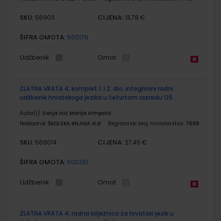
SKU:
CIJENA:
569011
13,78 €
ŠIFRA OMOTA:
500176
Udžbenik
Omot
ZLATNA VRATA 4; komplet 1. i 2. dio, integrirani radni
udžbenik hrvatskoga jezika u četvrtom razredu OŠ
Autor(i):
Sonja Ivić Marija Krmpotić
Nakladnik:
ŠKOLSKA KNJIGA d.d.
Registarski broj ministarstva:
7699
SKU:
CIJENA:
569014
27,45 €
ŠIFRA OMOTA:
500261
Udžbenik
Omot
ZLATNA VRATA 4; radna bilježnica za hrvatski jezik u