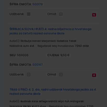
ŠIFRA OMOTA:
500179
Udžbenik
Omot
ŠKRINJICA SLOVA I RIJEČI 4; radna bilježnica iz hrvatskoga
jezika za četvrti razred osnovne škole
Autor(i):
Škribulja Horvat Marjanović Gabelica Težak
Nakladnik:
ALFA d.d.
Registarski broj ministarstva:
7292-DOM
SKU:
CIJENA:
569006
9,50 €
ŠIFRA OMOTA:
500167
Udžbenik
Omot
TRAG U PRIČI 4; 2. dio, radni udžbenik hrvatskoga jezika za 4.
razred osnovne škole
Autor(i):
Budinski Kolar Billege Ivančić Mijić Puh Malogorski
Nakladnik:
PROFIL KLETT d.o.o.
Registarski broj ministarstva:
7733