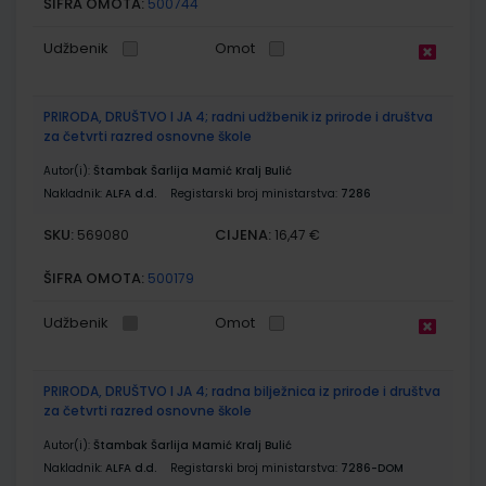
ŠIFRA OMOTA:
500744
Udžbenik
Omot
PRIRODA, DRUŠTVO I JA 4; radni udžbenik iz prirode i društva
za četvrti razred osnovne škole
Autor(i):
Štambak Šarlija Mamić Kralj Bulić
Nakladnik:
ALFA d.d.
Registarski broj ministarstva:
7286
SKU:
CIJENA:
569080
16,47 €
ŠIFRA OMOTA:
500179
Udžbenik
Omot
PRIRODA, DRUŠTVO I JA 4; radna bilježnica iz prirode i društva
za četvrti razred osnovne škole
Autor(i):
Štambak Šarlija Mamić Kralj Bulić
Nakladnik:
ALFA d.d.
Registarski broj ministarstva:
7286-DOM