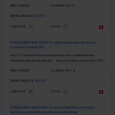
SKU:
CIJENA:
569081
9,50 €
ŠIFRA OMOTA:
500167
Udžbenik
Omot
ISTRAŽUJEMO NAŠ SVIJET 4; udžbenik prirode i društva u
četvrtom razredu OŠ
Autor(i):
Tamara Kisovar Ivanda Alena Letina Zdenko Braičić
Nakladnik:
ŠKOLSKA KNJIGA d.d.
Registarski broj ministarstva:
7637
SKU:
CIJENA:
569091
16,47 €
ŠIFRA OMOTA:
500233
Udžbenik
Omot
ISTRAŽUJEMO NAŠ SVIJET 4; radna bilježnica za prirodu i
društvo u četvrtom razredu osnovne škole