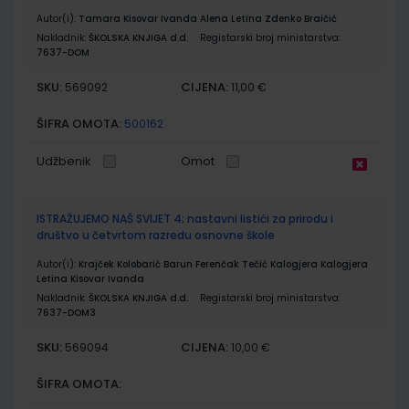
Autor(i):
Tamara Kisovar Ivanda Alena Letina Zdenko Braičić
Nakladnik:
ŠKOLSKA KNJIGA d.d.
Registarski broj ministarstva:
7637-DOM
SKU:
CIJENA:
569092
11,00 €
ŠIFRA OMOTA:
500162
Udžbenik
Omot
ISTRAŽUJEMO NAŠ SVIJET 4; nastavni listići za prirodu i
društvo u četvrtom razredu osnovne škole
Autor(i):
Krajček Kolobarić Barun Ferenčak Tečić Kalogjera Kalogjera
Letina Kisovar Ivanda
Nakladnik:
ŠKOLSKA KNJIGA d.d.
Registarski broj ministarstva:
7637-DOM3
SKU:
CIJENA:
569094
10,00 €
ŠIFRA OMOTA: