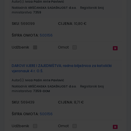
Autor(i):
Ivica Pažin Ante Pavlović
Nakladnik:
KRŠĆANSKA SADAŠNJOST d.o.o.
Registarski broj
ministarstva:
7359
SKU:
CIJENA:
569099
10,80 €
ŠIFRA OMOTA:
500156
Udžbenik
Omot
DAROVI VJERE I ZAJEDNIŠTVA; radna bilježnica za katolički
vjeronauk 4 r. O.Š.
Autor(i):
Ivica Pažin Ante Pavlović
Nakladnik:
KRŠĆANSKA SADAŠNJOST d.o.o.
Registarski broj
ministarstva:
7359-DOM
SKU:
CIJENA:
569439
8,71 €
ŠIFRA OMOTA:
500156
Udžbenik
Omot