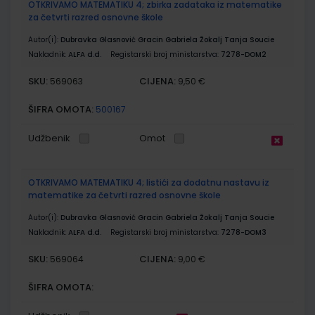
OTKRIVAMO MATEMATIKU 4; zbirka zadataka iz matematike
za četvrti razred osnovne škole
Autor(i):
Dubravka Glasnović Gracin Gabriela Žokalj Tanja Soucie
Nakladnik:
ALFA d.d.
Registarski broj ministarstva:
7278-DOM2
SKU:
CIJENA:
569063
9,50 €
ŠIFRA OMOTA:
500167
Udžbenik
Omot
OTKRIVAMO MATEMATIKU 4; listići za dodatnu nastavu iz
matematike za četvrti razred osnovne škole
Autor(i):
Dubravka Glasnović Gracin Gabriela Žokalj Tanja Soucie
Nakladnik:
ALFA d.d.
Registarski broj ministarstva:
7278-DOM3
SKU:
CIJENA:
569064
9,00 €
ŠIFRA OMOTA: