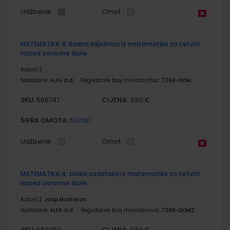
Udžbenik
Omot
MATEMATIKA 4; Radna bilježnica iz matematike za četvrti
razred osnovne škole
Autor(i):
Nakladnik:
ALFA d.d.
Registarski broj ministarstva:
7268-DOM
SKU:
CIJENA:
569747
9,50 €
ŠIFRA OMOTA:
500167
Udžbenik
Omot
MATEMATIKA 4; zbirka zadataka iz matematike za četvrti
razred osnovne škole
Autor(i):
Josip Markovac
Nakladnik:
ALFA d.d.
Registarski broj ministarstva:
7268-DOM2
SKU:
CIJENA:
569060
9,50 €