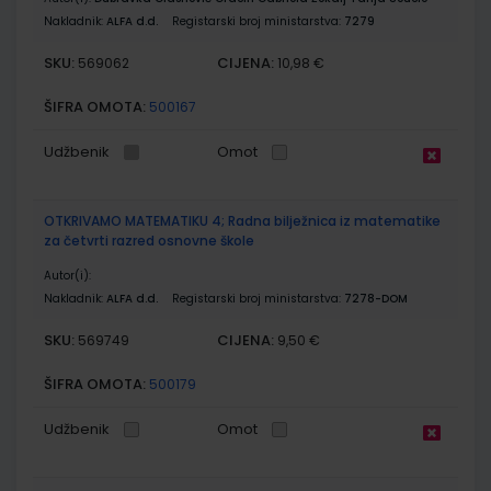
Nakladnik:
ALFA d.d.
Registarski broj ministarstva:
7279
SKU:
CIJENA:
569062
10,98 €
ŠIFRA OMOTA:
500167
Udžbenik
Omot
OTKRIVAMO MATEMATIKU 4; Radna bilježnica iz matematike
za četvrti razred osnovne škole
Autor(i):
Nakladnik:
ALFA d.d.
Registarski broj ministarstva:
7278-DOM
SKU:
CIJENA:
569749
9,50 €
ŠIFRA OMOTA:
500179
Udžbenik
Omot