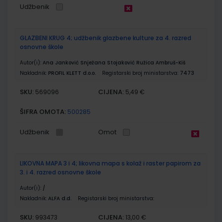
Udžbenik
GLAZBENI KRUG 4; udžbenik glazbene kulture za 4. razred
osnovne škole
Autor(i):
Ana Janković Snježana Stojaković Ružica Ambruš-Kiš
Nakladnik:
PROFIL KLETT d.o.o.
Registarski broj ministarstva:
7473
SKU:
CIJENA:
569096
5,49 €
ŠIFRA OMOTA:
500285
Udžbenik
Omot
LIKOVNA MAPA 3 i 4; likovna mapa s kolaž i raster papirom za
3. i 4. razred osnovne škole
Autor(i):
/
Nakladnik:
ALFA d.d.
Registarski broj ministarstva:
SKU:
CIJENA:
993473
13,00 €