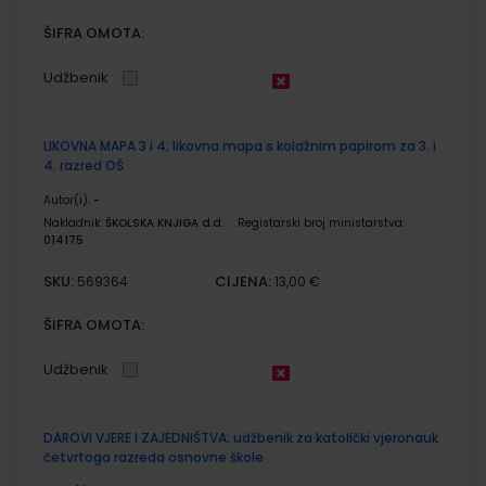
ŠIFRA OMOTA:
Udžbenik
LIKOVNA MAPA 3 i 4; likovna mapa s kolažnim papirom za 3. i
4. razred OŠ
Autor(i):
-
Nakladnik:
ŠKOLSKA KNJIGA d.d.
Registarski broj ministarstva:
014175
SKU:
CIJENA:
569364
13,00 €
ŠIFRA OMOTA:
Udžbenik
DAROVI VJERE I ZAJEDNIŠTVA; udžbenik za katolički vjeronauk
četvrtoga razreda osnovne škole