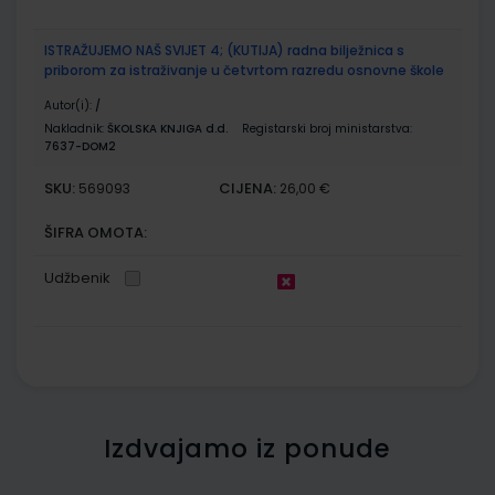
ISTRAŽUJEMO NAŠ SVIJET 4; (KUTIJA) radna bilježnica s
priborom za istraživanje u četvrtom razredu osnovne škole
Autor(i):
/
Nakladnik:
ŠKOLSKA KNJIGA d.d.
Registarski broj ministarstva:
7637-DOM2
SKU:
CIJENA:
569093
26,00 €
ŠIFRA OMOTA:
Udžbenik
Izdvajamo iz ponude