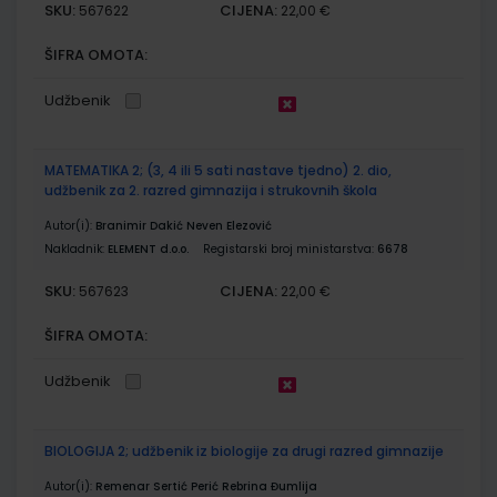
SKU:
CIJENA:
567622
22,00 €
ŠIFRA OMOTA:
Udžbenik
MATEMATIKA 2; (3, 4 ili 5 sati nastave tjedno) 2. dio,
udžbenik za 2. razred gimnazija i strukovnih škola
Autor(i):
Branimir Dakić Neven Elezović
Nakladnik:
ELEMENT d.o.o.
Registarski broj ministarstva:
6678
SKU:
CIJENA:
567623
22,00 €
ŠIFRA OMOTA:
Udžbenik
BIOLOGIJA 2; udžbenik iz biologije za drugi razred gimnazije
Autor(i):
Remenar Sertić Perić Rebrina Đumlija