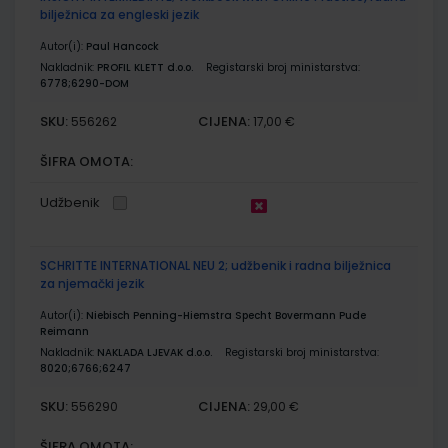
bilježnica za engleski jezik
Autor(i):
Paul Hancock
Nakladnik:
PROFIL KLETT d.o.o.
Registarski broj ministarstva:
6778;6290-DOM
SKU:
CIJENA:
556262
17,00 €
ŠIFRA OMOTA:
Udžbenik
SCHRITTE INTERNATIONAL NEU 2; udžbenik i radna bilježnica
za njemački jezik
Autor(i):
Niebisch Penning-Hiemstra Specht Bovermann Pude
Reimann
Nakladnik:
NAKLADA LJEVAK d.o.o.
Registarski broj ministarstva:
8020;6766;6247
SKU:
CIJENA:
556290
29,00 €
ŠIFRA OMOTA: