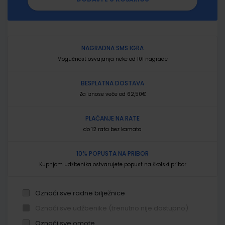
NAGRADNA SMS IGRA
Mogućnost osvajanja neke od 101 nagrade
BESPLATNA DOSTAVA
Za iznose veće od 62,50€
PLAĆANJE NA RATE
do 12 rata bez kamata
10% POPUSTA NA PRIBOR
Kupnjom udžbenika ostvarujete popust na školski pribor
Označi sve radne bilježnice
Označi sve udžbenike (trenutno nije dostupno)
Označi sve omote