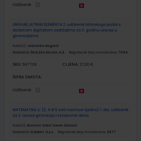
Udžbenik
LINGUAE LATINAE ELEMENTA 2; udžbenik latinskoga jezika s
dodatnim digitalnim sadržajima za 2. godinu učenja u
gimnazijama
Autor(i):
Jadranka Bagarić
Nakladnik:
ŠKOLSKA KNJIGA d.d.
Registarski broj ministarstva:
7044
SKU:
CIJENA:
567706
27,30 €
ŠIFRA OMOTA:
Udžbenik
MATEMATIKA 2; (3, 4 ili 5 sati nastave tjedno) 1. dio, udžbenik
za 2. razred gimnazija i strukovnih škola
Autor(i):
Branimir Dakić Neven Elezović
Nakladnik:
ELEMENT d.o.o.
Registarski broj ministarstva:
6677