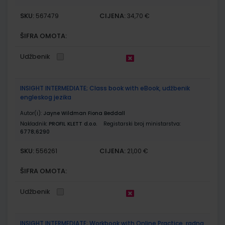
SKU:
CIJENA:
567479
34,70 €
ŠIFRA OMOTA:
Udžbenik
INSIGHT INTERMEDIATE; Class book with eBook, udžbenik
engleskog jezika
Autor(i):
Jayne Wildman Fiona Beddall
Nakladnik:
PROFIL KLETT d.o.o.
Registarski broj ministarstva:
6778;6290
SKU:
CIJENA:
556261
21,00 €
ŠIFRA OMOTA:
Udžbenik
INSIGHT INTERMEDIATE; Workbook with Online Practice, radna