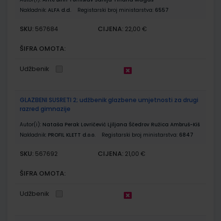
Nakladnik:
ALFA d.d.
Registarski broj ministarstva:
6557
SKU:
CIJENA:
567684
22,00 €
ŠIFRA OMOTA:
Udžbenik
GLAZBENI SUSRETI 2; udžbenik glazbene umjetnosti za drugi
razred gimnazije
Autor(i):
Nataša Perak Lovričević Ljiljana Ščedrov Ružica Ambruš-Kiš
Nakladnik:
PROFIL KLETT d.o.o.
Registarski broj ministarstva:
6847
SKU:
CIJENA:
567692
21,00 €
ŠIFRA OMOTA:
Udžbenik