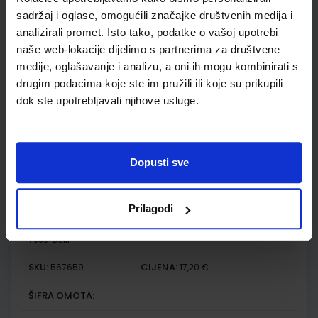
sadržajima u drugom razredu gimnazije
sadržaj i oglase, omogućili značajke društvenih medija i
analizirali promet. Isto tako, podatke o vašoj upotrebi
Autor(i):
Paar Hrlec Sambolek Vadlja Rešetar
naše web-lokacije dijelimo s partnerima za društvene
Nakladnik:
ŠKOLSKA KNJIGA d.d.
Registarski broj ministarstva:
7009
medije, oglašavanje i analizu, a oni ih mogu kombinirati s
SKU:
CIJENA:
567658
23,60 €
drugim podacima koje ste im pružili ili koje su prikupili
dok ste upotrebljavali njihove usluge.
ŠIFRA OMOTA:
Udžbenik
Dopusti sve
FIZIKA OKO NAS 2; zbirka zadataka za fiziku u drugom
razredu srednjih škola s četverogodišnjim programom fizike
Prilagodi
Autor(i):
Paar Hrlec Sambolek Vadlja Rešetar
Nakladnik:
ŠKOLSKA KNJIGA d.d.
Registarski broj ministarstva:
7009-DOM
SKU:
CIJENA:
567659
17,20 €
ŠIFRA OMOTA: