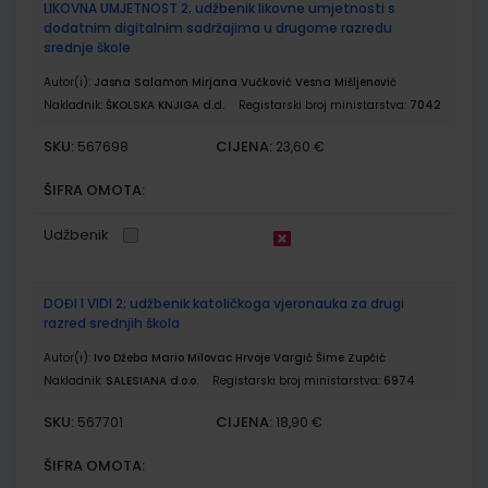
LIKOVNA UMJETNOST 2; udžbenik likovne umjetnosti s
dodatnim digitalnim sadržajima u drugome razredu
srednje škole
Autor(i):
Jasna Salamon Mirjana Vučković Vesna Mišljenović
Nakladnik:
ŠKOLSKA KNJIGA d.d.
Registarski broj ministarstva:
7042
SKU:
CIJENA:
567698
23,60 €
ŠIFRA OMOTA:
Udžbenik
DOĐI I VIDI 2; udžbenik katoličkoga vjeronauka za drugi
razred srednjih škola
Autor(i):
Ivo Džeba Mario Milovac Hrvoje Vargić Šime Zupčić
Nakladnik:
SALESIANA d.o.o.
Registarski broj ministarstva:
6974
SKU:
CIJENA:
567701
18,90 €
ŠIFRA OMOTA: