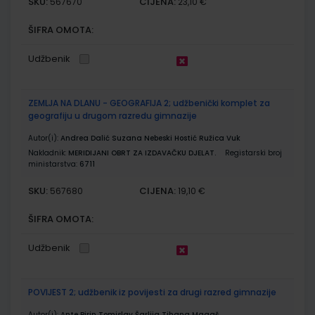
SKU:
CIJENA:
567670
23,10 €
ŠIFRA OMOTA:
Udžbenik
ZEMLJA NA DLANU - GEOGRAFIJA 2; udžbenički komplet za
geografiju u drugom razredu gimnazije
Autor(i):
Andrea Dalić Suzana Nebeski Hostić Ružica Vuk
Nakladnik:
MERIDIJANI OBRT ZA IZDAVAČKU DJELAT.
Registarski broj
ministarstva:
6711
SKU:
CIJENA:
567680
19,10 €
ŠIFRA OMOTA:
Udžbenik
POVIJEST 2; udžbenik iz povijesti za drugi razred gimnazije
Autor(i):
Ante Birin Tomislav Šarlija Tihana Magaš