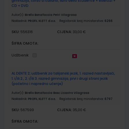
gimnazija, corso d'italiano, libro dello studente + esercizi +
CD + DVD
Autor(i):
Birello Bonafaccia Petri Vilagrasa
Nakladnik:
PROFIL KLETT d.o.o.
Registarski broj ministarstva:
6266
SKU:
CIJENA:
556316
33,00 €
ŠIFRA OMOTA:
Udžbenik
AL DENTE 2; udžbenik za talijanski jezik, 1. razred nastavljači,
1. i/ili 2., 2. i/ili 3. razred gimnazija, prvi i drugi strani jezik
(početno i napredno učenje)
Autor(i):
Birello Bonafaccia Bosc Licastro Vilagrasa
Nakladnik:
PROFIL KLETT d.o.o.
Registarski broj ministarstva:
6797
SKU:
CIJENA:
567599
35,00 €
ŠIFRA OMOTA: