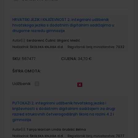
Grupirani
HRVATSKI JEZIK I KNJIŽEVNOST 2; integrirani udžbenik
proizvodi
hrvatskoga jezika s dodatnim digitalnim sadržajima u
drugome razredu gimnazije
Autor(i):
Serdarević Čubrić Gligorić Medić
Nakladnik:
ŠKOLSKA KNJIGA d.d.
Registarski broj ministarstva:
7032
SKU:
CIJENA:
567477
34,70 €
ŠIFRA OMOTA:
Udžbenik
PUTOKAZI 2; integrirani udžbenik hrvatskog jezika i
književnosti s dodatnim digitalnim sadržajem za drugi
razred strukovnih četverogodišnjih škola na razini 4.2 i
gimnazija
Autor(i):
Tanja Marčan Linda Grubišić Belina
Nakladnik:
ŠKOLSKA KNJIGA d.d.
Registarski broj ministarstva:
7077