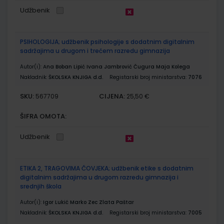
Udžbenik
PSIHOLOGIJA; udžbenik psihologije s dodatnim digitalnim
sadržajima u drugom i trećem razredu gimnazija
Autor(i):
Ana Boban Lipić Ivana Jambrović Čugura Maja Kolega
Nakladnik:
ŠKOLSKA KNJIGA d.d.
Registarski broj ministarstva:
7076
SKU:
CIJENA:
567709
25,50 €
ŠIFRA OMOTA:
Udžbenik
ETIKA 2, TRAGOVIMA ČOVJEKA; udžbenik etike s dodatnim
digitalnim sadržajima u drugom razredu gimnazija i
srednjih škola
Autor(i):
Igor Lukić Marko Zec Zlata Paštar
Nakladnik:
ŠKOLSKA KNJIGA d.d.
Registarski broj ministarstva:
7005