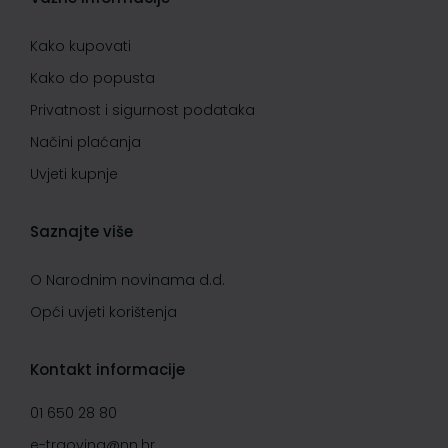
Kako kupovati
Kako do popusta
Privatnost i sigurnost podataka
Načini plaćanja
Uvjeti kupnje
Saznajte više
O Narodnim novinama d.d.
Opći uvjeti korištenja
Kontakt informacije
01 650 28 80
e-trgovina@nn.hr