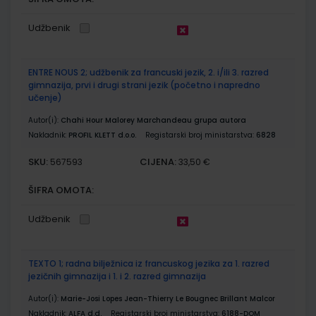
Udžbenik
ENTRE NOUS 2; udžbenik za francuski jezik, 2. i/ili 3. razred
gimnazija, prvi i drugi strani jezik (početno i napredno
učenje)
Autor(i):
Chahi Hour Malorey Marchandeau grupa autora
Nakladnik:
PROFIL KLETT d.o.o.
Registarski broj ministarstva:
6828
SKU:
CIJENA:
567593
33,50 €
ŠIFRA OMOTA:
Udžbenik
TEXTO 1; radna bilježnica iz francuskog jezika za 1. razred
jezičnih gimnazija i 1. i 2. razred gimnazija
Autor(i):
Marie-Josi Lopes Jean-Thierry Le Bougnec Brillant Malcor
Nakladnik:
ALFA d.d.
Registarski broj ministarstva:
6188-DOM