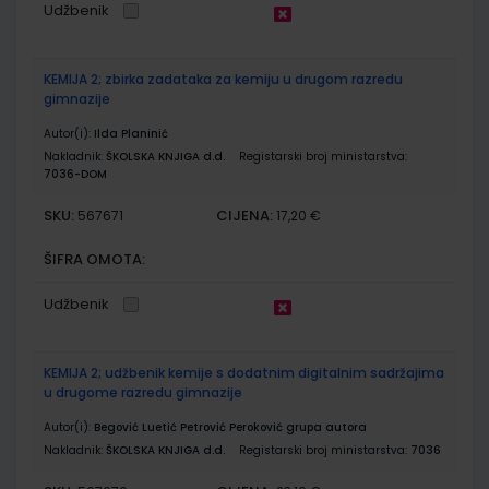
Udžbenik
KEMIJA 2; zbirka zadataka za kemiju u drugom razredu
gimnazije
Autor(i):
Ilda Planinić
Nakladnik:
ŠKOLSKA KNJIGA d.d.
Registarski broj ministarstva:
7036-DOM
SKU:
CIJENA:
567671
17,20 €
ŠIFRA OMOTA:
Udžbenik
KEMIJA 2; udžbenik kemije s dodatnim digitalnim sadržajima
u drugome razredu gimnazije
Autor(i):
Begović Luetić Petrović Peroković grupa autora
Nakladnik:
ŠKOLSKA KNJIGA d.d.
Registarski broj ministarstva:
7036