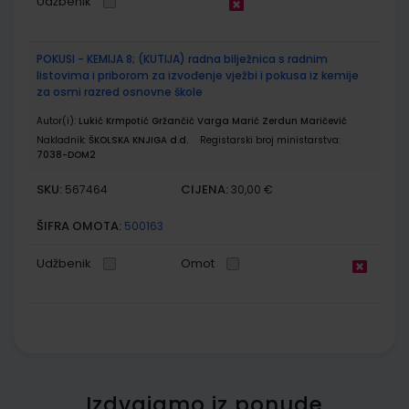
Udžbenik
POKUSI - KEMIJA 8; (KUTIJA) radna bilježnica s radnim
listovima i priborom za izvođenje vježbi i pokusa iz kemije
za osmi razred osnovne škole
Autor(i):
Lukić Krmpotić Gržančić Varga Marić Zerdun Maričević
Nakladnik:
ŠKOLSKA KNJIGA d.d.
Registarski broj ministarstva:
7038-DOM2
SKU:
CIJENA:
567464
30,00 €
ŠIFRA OMOTA:
500163
Udžbenik
Omot
Izdvajamo iz ponude