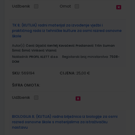
Udžbenik
Omot
TK 8; (KUTIJA) radni materijal za izvođenje vježbi i
praktičnog rada iz tehničke kulture za osmi razred osnovne
škole
Autor(i):
Čović Dijačić Kenfelj Kovačević Prodanović Trlin Suman
Šimić Šimić Vinković Vlainić
Nakladnik:
PROFIL KLETT d.o.o.
Registarski broj ministarstva:
7508-
DOM
SKU:
CIJENA:
569194
25,00 €
ŠIFRA OMOTA:
Udžbenik
BIOLOGIJA 8; (KUTIJA) radna bilježnica iz biologije za osmi
razred osnovne škole s materijalima za istraživačku
nastavu