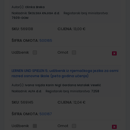
Autor(i):
Olinka Breka
Nakladnik:
ŠKOLSKA KNJIGA d.d.
Registarski broj ministarstva:
7609-DOM
SKU:
CIJENA:
569138
13,00 €
ŠIFRA OMOTA:
500165
Udžbenik
Omot
LERNEN UND SPIELEN 5; udžbenik iz njemačkoga jezika za osmi
razred osnovne škole (peta godina učenja)
Autor(i):
Ivana Vajda Karin Nigl Gordana Matolek Veselić
Nakladnik:
ALFA d.d.
Registarski broj ministarstva:
7258
SKU:
CIJENA:
569145
12,04 €
ŠIFRA OMOTA:
500167
Udžbenik
Omot