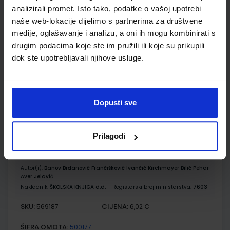
KLIO 8; radna bilježnica za povijest u osmom razredu
analizirali promet. Isto tako, podatke o vašoj upotrebi
osnovne škole
naše web-lokacije dijelimo s partnerima za društvene
Autor(i):
Krešimir Erdelja Igor Stojaković
medije, oglašavanje i analizu, a oni ih mogu kombinirati s
Nakladnik:
ŠKOLSKA KNJIGA d.d.
Registarski broj ministarstva:
7641-
drugim podacima koje ste im pružili ili koje su prikupili
DOM
dok ste upotrebljavali njihove usluge.
SKU:
CIJENA:
569182
13,60 €
ŠIFRA OMOTA:
500431
Dopusti sve
Udžbenik
Omot
Prilagodi
ALLEGRO 8; udžbenik glazbene kulture u osmom razredu
osnovne škole s dodatnim digitalnim sadržajima
Autor(i):
Banov Brđanović Frančišković Ivančić Kirchmayer Bilić Pehar
Aver Jelavić
Nakladnik:
ŠKOLSKA KNJIGA d.d.
Registarski broj ministarstva:
7603
SKU:
CIJENA:
569187
6,02 €
ŠIFRA OMOTA:
500177