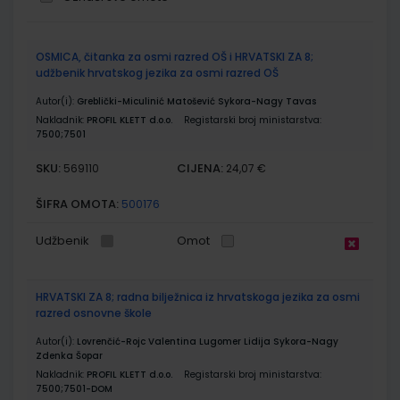
Grupirani
OSMICA, čitanka za osmi razred OŠ i HRVATSKI ZA 8;
proizvodi
udžbenik hrvatskog jezika za osmi razred OŠ
Autor(i):
Greblički-Miculinić Matošević Sykora-Nagy Tavas
Nakladnik:
PROFIL KLETT d.o.o.
Registarski broj ministarstva:
7500;7501
SKU:
CIJENA:
569110
24,07 €
ŠIFRA OMOTA:
500176
Udžbenik
Omot
HRVATSKI ZA 8; radna bilježnica iz hrvatskoga jezika za osmi
razred osnovne škole
Autor(i):
Lovrenčić-Rojc Valentina Lugomer Lidija Sykora-Nagy
Zdenka Šopar
Nakladnik:
PROFIL KLETT d.o.o.
Registarski broj ministarstva:
7500;7501-DOM