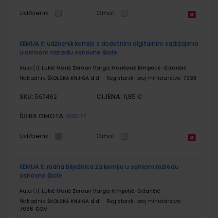
Udžbenik
Omot
KEMIJA 8; udžbenik kemije s dodatnim digitalnim sadržajima
u osmom razredu osnovne škole
Autor(i):
Lukić Marić Zerdun Varga Maričević Krmpotić-Gržančić
Nakladnik:
ŠKOLSKA KNJIGA d.d.
Registarski broj ministarstva:
7038
SKU:
CIJENA:
567462
11,85 €
ŠIFRA OMOTA:
500177
Udžbenik
Omot
KEMIJA 8; radna bilježnica za kemiju u osmom razredu
osnovne škole
Autor(i):
Lukić Marić Zerdun Varga Krmpotić-Gržančić
Nakladnik:
ŠKOLSKA KNJIGA d.d.
Registarski broj ministarstva:
7038-DOM