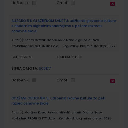
Udžbenik
Omot
ALLEGRO 5 U GLAZBENOM SVIJETU; udžbenik glazbene kulture
s dodatnim digitalnim sadržajima u petom razredu
osnovne škole
Autor(i):
Banov Dvoxak Frančišković Ivančić grupa autora
Nakladnik:
ŠKOLSKA KNJIGA d.d.
Registarski broj ministarstva:
6027
SKU:
CIJENA:
556178
5,61 €
ŠIFRA OMOTA:
500177
Udžbenik
Omot
OPAŽAM, OBLIKUJEM 5; udžbenik likovne kulture za peti
razred osnovne škole
Autor(i):
Martina Kosec Jurana Mihalić Linarić Dijana Nazor
Nakladnik:
PROFIL KLETT d.o.o.
Registarski broj ministarstva:
6095