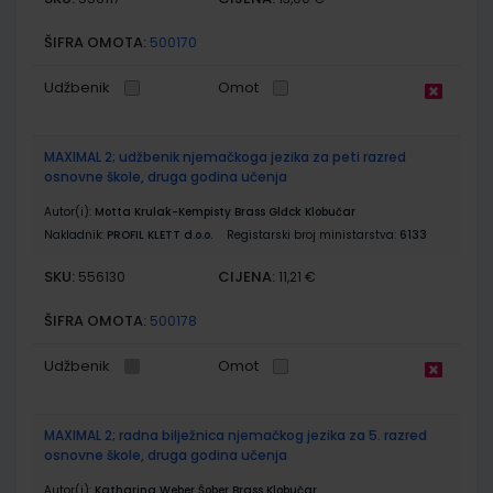
ŠIFRA OMOTA:
500170
Udžbenik
Omot
MAXIMAL 2; udžbenik njemačkoga jezika za peti razred
osnovne škole, druga godina učenja
Autor(i):
Motta Krulak-Kempisty Brass Glđck Klobučar
Nakladnik:
PROFIL KLETT d.o.o.
Registarski broj ministarstva:
6133
SKU:
CIJENA:
556130
11,21 €
ŠIFRA OMOTA:
500178
Udžbenik
Omot
MAXIMAL 2; radna bilježnica njemačkog jezika za 5. razred
osnovne škole, druga godina učenja
Autor(i):
Katharina Weber Šober Brass Klobučar