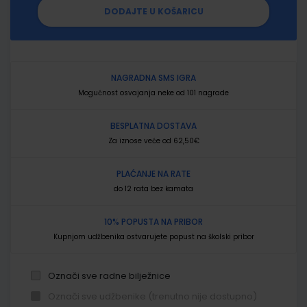
DODAJTE U KOŠARICU
NAGRADNA SMS IGRA
Mogućnost osvajanja neke od 101 nagrade
BESPLATNA DOSTAVA
Za iznose veće od 62,50€
PLAĆANJE NA RATE
do 12 rata bez kamata
10% POPUSTA NA PRIBOR
Kupnjom udžbenika ostvarujete popust na školski pribor
Označi sve radne bilježnice
Označi sve udžbenike (trenutno nije dostupno)