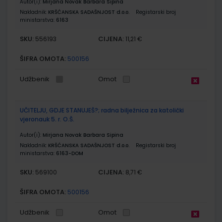
Autor(i):
Mirjana Novak Barbara Sipina
Nakladnik:
KRŠĆANSKA SADAŠNJOST d.o.o.
Registarski broj
ministarstva:
6163
SKU:
CIJENA:
556193
11,21 €
ŠIFRA OMOTA:
500156
Udžbenik
Omot
UČITELJU, GDJE STANUJEŠ?; radna bilježnica za katolički
vjeronauk 5. r. O.Š.
Autor(i):
Mirjana Novak Barbara Sipina
Nakladnik:
KRŠĆANSKA SADAŠNJOST d.o.o.
Registarski broj
ministarstva:
6163-DOM
SKU:
CIJENA:
569100
8,71 €
ŠIFRA OMOTA:
500156
Udžbenik
Omot