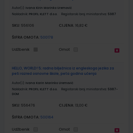
Autor(i):
Ivana Kirin Marinko Uremović
Nakladnik:
PROFIL KLETT d.o.o.
Registarski broj ministarstva:
5987
SKU:
CIJENA:
556106
16,82 €
ŠIFRA OMOTA:
500178
Udžbenik
Omot
HELLO, WORLD! 5; radna bilježnica iz engleskoga jezika za
peti razred osnovne škole, peta godina učenja
Autor(i):
Ivana Karin Marinko Uremović
Nakladnik:
PROFIL KLETT d.o.o.
Registarski broj ministarstva:
5987-
DOM
SKU:
CIJENA:
556476
13,00 €
ŠIFRA OMOTA:
500164
Udžbenik
Omot