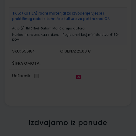
TK 5; (KUTIJA) radni materijal za izvođenje vježbi i
praktičnog rada iz tehničke kulture za peti razred OŠ
Autor(i):
Bilić Ereš Gulam Majić grupa autora
Nakladnik:
PROFIL KLETT d.o.o.
Registarski broj ministarstva:
6160-
DOM
SKU:
CIJENA:
556184
25,00 €
ŠIFRA OMOTA:
Udžbenik
Izdvajamo iz ponude