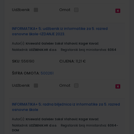
Udžbenik
Omot
INFORMATIKA+ 5; udžbenik iz informatike za 5. razred
osnovne škole-IZDANJE 2023.
Autor(i):
Kniewald Galešev Sokol Vlahović Kager Kovač
Nakladnik:
UDŽBENIK.HR d.o.o.
Registarski broj ministarstva:
6064
SKU:
CIJENA:
556190
11,21 €
ŠIFRA OMOTA:
500261
Udžbenik
Omot
INFORMATIKA+ 5; radna bilježnica iz informatike za 5. razred
osnovne škole
Autor(i):
Kniewald Galešev Sokol Vlahović Kager Kovač
Nakladnik:
UDŽBENIK.HR d.o.o.
Registarski broj ministarstva:
6064-
DOM