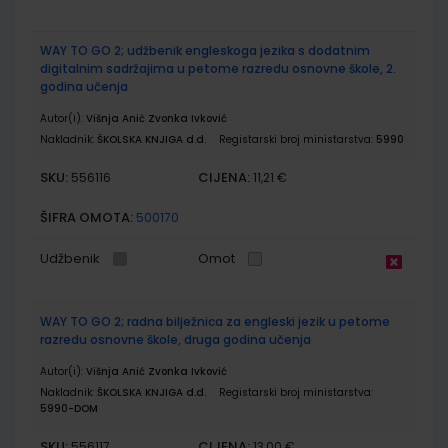
WAY TO GO 2; udžbenik engleskoga jezika s dodatnim
digitalnim sadržajima u petome razredu osnovne škole, 2.
godina učenja
Autor(i):
Višnja Anić Zvonka Ivković
Nakladnik:
ŠKOLSKA KNJIGA d.d.
Registarski broj ministarstva:
5990
SKU:
CIJENA:
556116
11,21 €
ŠIFRA OMOTA:
500170
Udžbenik
Omot
WAY TO GO 2; radna bilježnica za engleski jezik u petome
razredu osnovne škole, druga godina učenja
Autor(i):
Višnja Anić Zvonka Ivković
Nakladnik:
ŠKOLSKA KNJIGA d.d.
Registarski broj ministarstva:
5990-DOM
SKU:
CIJENA:
556117
13,00 €