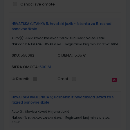
Označi sve omote
Grupirani
HRVATSKA ČITANKA 5; hrvatski jezik - čitanka za 5. razred
proizvodi
osnovne škole
Autor(i):
Jukić Kovač Kraševac Težak Tunuković Valec-Rebić
Nakladnik:
NAKLADA LJEVAK d.o.o.
Registarski broj ministarstva:
6051
SKU:
CIJENA:
556082
15,65 €
ŠIFRA OMOTA:
500161
Udžbenik
Omot
HRVATSKA KRIJESNICA 5; udžbenik iz hrvatskoga jezika za 5.
razred osnovne škole
Autor(i):
Slavica Kovač Mirjana Jukić
Nakladnik:
NAKLADA LJEVAK d.o.o.
Registarski broj ministarstva:
6052