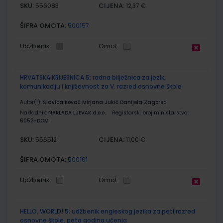
SKU:
CIJENA:
556083
12,37 €
ŠIFRA OMOTA:
500157
Udžbenik
Omot
HRVATSKA KRIJESNICA 5; radna bilježnica za jezik,
komunikaciju i književnost za V. razred osnovne škole
Autor(i):
Slavica Kovač Mirjana Jukić Danijela Zagorec
Nakladnik:
NAKLADA LJEVAK d.o.o.
Registarski broj ministarstva:
6052-DOM
SKU:
CIJENA:
556512
11,00 €
ŠIFRA OMOTA:
500161
Udžbenik
Omot
HELLO, WORLD! 5; udžbenik engleskog jezika za peti razred
osnovne škole, peta godina učenja