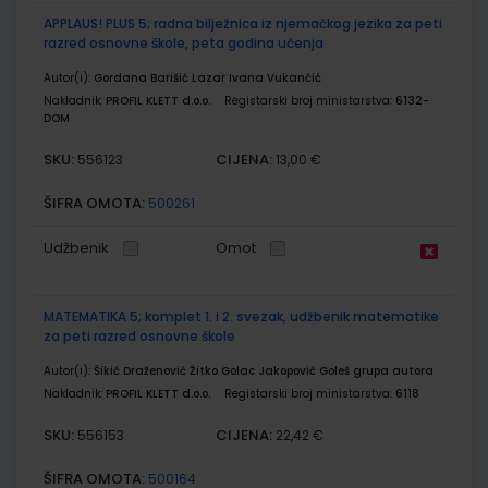
APPLAUS! PLUS 5; radna bilježnica iz njemačkog jezika za peti
razred osnovne škole, peta godina učenja
Autor(i):
Gordana Barišić Lazar Ivana Vukančić
Nakladnik:
PROFIL KLETT d.o.o.
Registarski broj ministarstva:
6132-
DOM
SKU:
CIJENA:
556123
13,00 €
ŠIFRA OMOTA:
500261
Udžbenik
Omot
MATEMATIKA 5; komplet 1. i 2. svezak, udžbenik matematike
za peti razred osnovne škole
Autor(i):
Šikić Draženović Žitko Golac Jakopović Goleš grupa autora
Nakladnik:
PROFIL KLETT d.o.o.
Registarski broj ministarstva:
6118
SKU:
CIJENA:
556153
22,42 €
ŠIFRA OMOTA:
500164