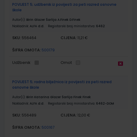
POVIJEST 5; udžbenik iz povijesti za peti razred osnovne
škole
Autor(i):
Birin Glazer Šarlija A.Finek D.Finek
Nakladnik:
ALFA d.d.
Registarski broj ministarstva:
6462
SKU:
CIJENA:
556464
11,21 €
ŠIFRA OMOTA:
500179
Udžbenik
Omot
POVIJEST 5; radna bilježnica iz povijesti za peti razred
osnovne škole
Autor(i):
Birin Katarina Glazer Šarlija Finek Finek
Nakladnik:
ALFA d.d.
Registarski broj ministarstva:
6462-DOM
SKU:
CIJENA:
556489
12,00 €
ŠIFRA OMOTA:
500167