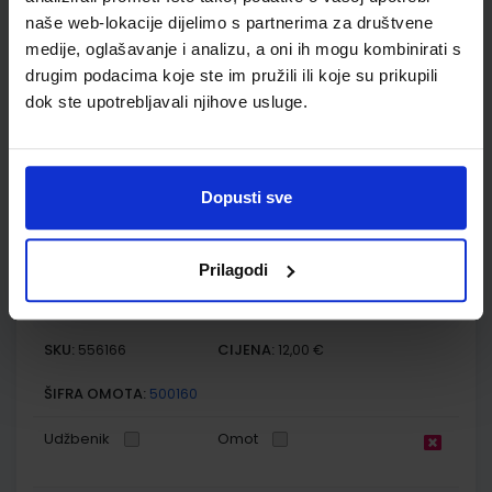
Autor(i):
Ivan Gambiroža Josip Jukić Dinko Marin Ana Mesić
naše web-lokacije dijelimo s partnerima za društvene
Nakladnik:
ALFA d.d.
Registarski broj ministarstva:
6013
medije, oglašavanje i analizu, a oni ih mogu kombinirati s
SKU:
CIJENA:
556165
8,41 €
drugim podacima koje ste im pružili ili koje su prikupili
dok ste upotrebljavali njihove usluge.
ŠIFRA OMOTA:
500167
Udžbenik
Omot
Dopusti sve
MOJA ZEMLJA 1; radna bilježnica iz geografije za peti razred
osnovne škole
Prilagodi
Autor(i):
Ivan Gambiroža Josip Jukić Dinko Marin Ana Mesić
Nakladnik:
ALFA d.d.
Registarski broj ministarstva:
6013-DOM
SKU:
CIJENA:
556166
12,00 €
ŠIFRA OMOTA:
500160
Udžbenik
Omot