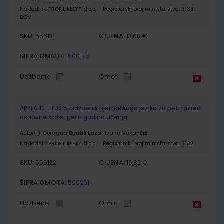
Nakladnik:
PROFIL KLETT d.o.o.
Registarski broj ministarstva:
6133-
DOM
SKU:
CIJENA:
556131
13,00 €
ŠIFRA OMOTA:
500178
Udžbenik
Omot
APPLAUS! PLUS 5; udžbenik njemačkoga jezika za peti razred
osnovne škole, peta godina učenja
Autor(i):
Gordana Barišić Lazar Ivana Vukančić
Nakladnik:
PROFIL KLETT d.o.o.
Registarski broj ministarstva:
6132
SKU:
CIJENA:
556122
16,82 €
ŠIFRA OMOTA:
500261
Udžbenik
Omot