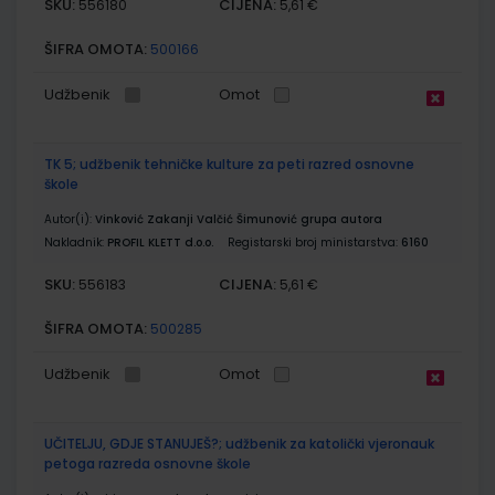
SKU:
CIJENA:
556180
5,61 €
ŠIFRA OMOTA:
500166
Udžbenik
Omot
TK 5; udžbenik tehničke kulture za peti razred osnovne
škole
Autor(i):
Vinković Zakanji Valčić Šimunović grupa autora
Nakladnik:
PROFIL KLETT d.o.o.
Registarski broj ministarstva:
6160
SKU:
CIJENA:
556183
5,61 €
ŠIFRA OMOTA:
500285
Udžbenik
Omot
UČITELJU, GDJE STANUJEŠ?; udžbenik za katolički vjeronauk
petoga razreda osnovne škole