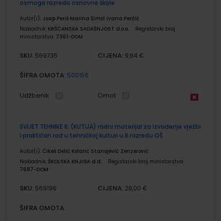
osmoga razreda osnovne škole
Autor(i):
Josip Periš Marina Šimić Ivana Perčić
Nakladnik:
KRŠĆANSKA SADAŠNJOST d.o.o.
Registarski broj
ministarstva:
7361-DOM
SKU:
CIJENA:
569735
9,64 €
ŠIFRA OMOTA:
500156
Udžbenik
Omot
SVIJET TEHNIKE 8; (KUTIJA) radni materijal za izvođenje vježbi
i praktičan rad u tehničkoj kulturi u 8.razredu OŠ
Autor(i):
Čikeš Delić Kolarić Stanojević Zenzerović
Nakladnik:
ŠKOLSKA KNJIGA d.d.
Registarski broj ministarstva:
7687-DOM
SKU:
CIJENA:
569196
28,00 €
ŠIFRA OMOTA: