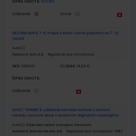
ŠIFRA OMOTA:
500160
Udžbenik
Omot
LIKOVNA MAPA 7-8; mapa s kolaž i raster papirima za 7. i 8.
razred
Autor(i):
Nakladnik:
ALFA d.d.
Registarski broj ministarstva:
SKU:
CIJENA:
596001
14,00 €
ŠIFRA OMOTA:
Udžbenik
SVIJET TEHNIKE 8; udžbenik tehničke kulture u osmom
razredu osnovne škole s dodatnim digitalnim sadržajima
Autor(i):
Čikeš Delić Kolarić Stanojević Zenzerović
Nakladnik:
ŠKOLSKA KNJIGA d.d.
Registarski broj ministarstva:
7687