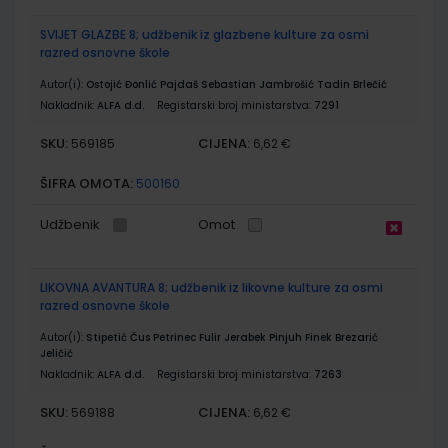
SVIJET GLAZBE 8; udžbenik iz glazbene kulture za osmi
razred osnovne škole
Autor(i):
Ostojić Đonlić Pajdaš Sebastian Jambrošić Tadin Brlečić
Nakladnik:
ALFA d.d.
Registarski broj ministarstva:
7291
SKU:
CIJENA:
569185
6,62 €
ŠIFRA OMOTA:
500160
Udžbenik
Omot
LIKOVNA AVANTURA 8; udžbenik iz likovne kulture za osmi
razred osnovne škole
Autor(i):
Stipetić Čus Petrinec Fulir Jerabek Pinjuh Finek Brezarić
Jeličić
Nakladnik:
ALFA d.d.
Registarski broj ministarstva:
7263
SKU:
CIJENA:
569188
6,62 €