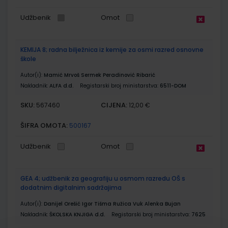
Udžbenik
Omot
KEMIJA 8; radna bilježnica iz kemije za osmi razred osnovne
škole
Autor(i):
Mamić Mrvoš Sermek Peradinović Ribarić
Nakladnik:
ALFA d.d.
Registarski broj ministarstva:
6511-DOM
SKU:
CIJENA:
567460
12,00 €
ŠIFRA OMOTA:
500167
Udžbenik
Omot
GEA 4; udžbenik za geografiju u osmom razredu OŠ s
dodatnim digitalnim sadržajima
Autor(i):
Danijel Orešić Igor Tišma Ružica Vuk Alenka Bujan
Nakladnik:
ŠKOLSKA KNJIGA d.d.
Registarski broj ministarstva:
7625