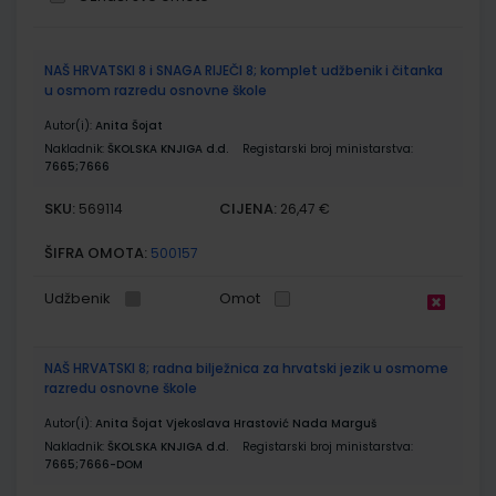
Grupirani
NAŠ HRVATSKI 8 i SNAGA RIJEČI 8; komplet udžbenik i čitanka
proizvodi
u osmom razredu osnovne škole
Autor(i):
Anita Šojat
Nakladnik:
ŠKOLSKA KNJIGA d.d.
Registarski broj ministarstva:
7665;7666
SKU:
CIJENA:
569114
26,47 €
ŠIFRA OMOTA:
500157
Udžbenik
Omot
NAŠ HRVATSKI 8; radna bilježnica za hrvatski jezik u osmome
razredu osnovne škole
Autor(i):
Anita Šojat Vjekoslava Hrastović Nada Marguš
Nakladnik:
ŠKOLSKA KNJIGA d.d.
Registarski broj ministarstva:
7665;7666-DOM