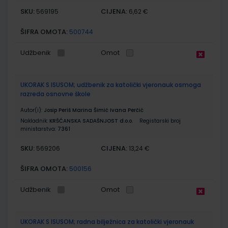
SKU:
CIJENA:
569195
6,62 €
ŠIFRA OMOTA:
500744
Udžbenik
Omot
UKORAK S ISUSOM; udžbenik za katolički vjeronauk osmoga
razreda osnovne škole
Autor(i):
Josip Periš Marina Šimić Ivana Perčić
Nakladnik:
KRŠĆANSKA SADAŠNJOST d.o.o.
Registarski broj
ministarstva:
7361
SKU:
CIJENA:
569206
13,24 €
ŠIFRA OMOTA:
500156
Udžbenik
Omot
UKORAK S ISUSOM; radna bilježnica za katolički vjeronauk