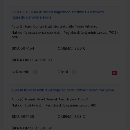
FIZIKA OKO NAS 8; radna bilježnica za fiziku u osmom
razredu osnovne škole
Autor(i):
Paar Ćulibrk Klaić Martinko Sila Tušek Vrhovec
Nakladnik:
ŠKOLSKA KNJIGA d.d.
Registarski broj ministarstva:
7012-
DOM
SKU:
CIJENA:
567454
13,60 €
ŠIFRA OMOTA:
500163
Udžbenik
Omot
KEMIJA 8; udžbenik iz kemije za osmi razred osnovne škole
Autor(i):
Mamić Mrvoš Sermek Peradinović Ribarić
Nakladnik:
ALFA d.d.
Registarski broj ministarstva:
6511
SKU:
CIJENA:
567459
13,03 €
ŠIFRA OMOTA:
500160