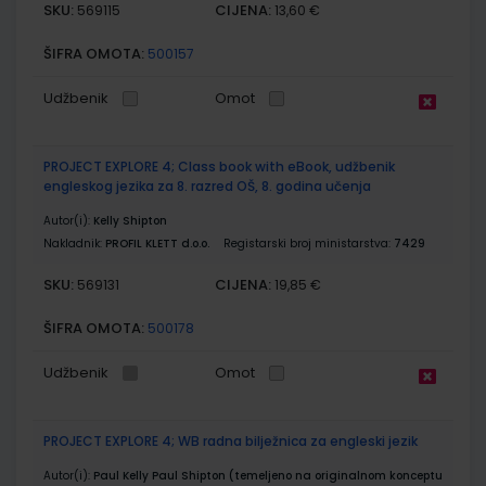
SKU:
CIJENA:
569115
13,60 €
ŠIFRA OMOTA:
500157
Udžbenik
Omot
PROJECT EXPLORE 4; Class book with eBook, udžbenik
engleskog jezika za 8. razred OŠ, 8. godina učenja
Autor(i):
Kelly Shipton
Nakladnik:
PROFIL KLETT d.o.o.
Registarski broj ministarstva:
7429
SKU:
CIJENA:
569131
19,85 €
ŠIFRA OMOTA:
500178
Udžbenik
Omot
PROJECT EXPLORE 4; WB radna bilježnica za engleski jezik
Autor(i):
Paul Kelly Paul Shipton (temeljeno na originalnom konceptu