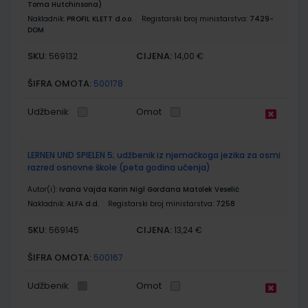
Toma Hutchinsona)
Nakladnik:
PROFIL KLETT d.o.o.
Registarski broj ministarstva:
7429-
DOM
SKU:
CIJENA:
569132
14,00 €
ŠIFRA OMOTA:
500178
Udžbenik
Omot
LERNEN UND SPIELEN 5; udžbenik iz njemačkoga jezika za osmi
razred osnovne škole (peta godina učenja)
Autor(i):
Ivana Vajda Karin Nigl Gordana Matolek Veselić
Nakladnik:
ALFA d.d.
Registarski broj ministarstva:
7258
SKU:
CIJENA:
569145
13,24 €
ŠIFRA OMOTA:
500167
Udžbenik
Omot