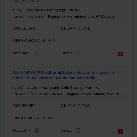
osnovne škole
Autor(i):
Begić Bastić Madaj Prpić Bakarić
Nakladnik:
ALFA d.d.
Registarski broj ministarstva:
6480-DOM
SKU:
CIJENA:
567441
12,00 €
ŠIFRA OMOTA:
500160
Udžbenik
Omot
FIZIKA OKO NAS 8; udžbenik fizike s dodatnim digitalnim
sadržajima u osmom razredu osnovne škole
Autor(i):
Vladimir Paar Tanja Ćulibrk Sanja Martinko
Nakladnik:
ŠKOLSKA KNJIGA d.d.
Registarski broj ministarstva:
7012
SKU:
CIJENA:
567453
13,03 €
ŠIFRA OMOTA:
500163
Udžbenik
Omot