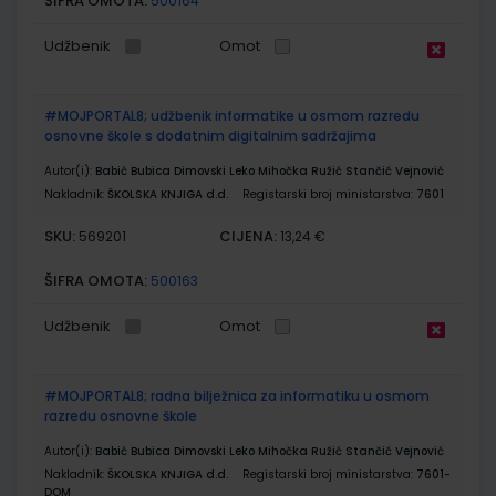
ŠIFRA OMOTA:
500164
Udžbenik
Omot
#MOJPORTAL8; udžbenik informatike u osmom razredu
osnovne škole s dodatnim digitalnim sadržajima
Autor(i):
Babić Bubica Dimovski Leko Mihočka Ružić Stančić Vejnović
Nakladnik:
ŠKOLSKA KNJIGA d.d.
Registarski broj ministarstva:
7601
SKU:
CIJENA:
569201
13,24 €
ŠIFRA OMOTA:
500163
Udžbenik
Omot
#MOJPORTAL8; radna bilježnica za informatiku u osmom
razredu osnovne škole
Autor(i):
Babić Bubica Dimovski Leko Mihočka Ružić Stančić Vejnović
Nakladnik:
ŠKOLSKA KNJIGA d.d.
Registarski broj ministarstva:
7601-
DOM