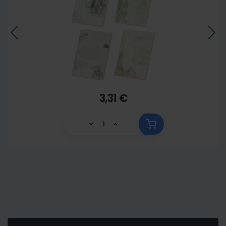
3,31 €