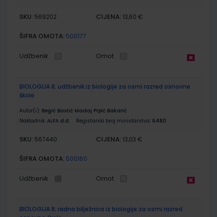
SKU:
CIJENA:
569202
13,60 €
ŠIFRA OMOTA:
500177
Udžbenik
Omot
BIOLOGIJA 8; udžbenik iz biologije za osmi razred osnovne
škole
Autor(i):
Begić Bastić Madaj Prpić Bakarić
Nakladnik:
ALFA d.d.
Registarski broj ministarstva:
6480
SKU:
CIJENA:
567440
13,03 €
ŠIFRA OMOTA:
500160
Udžbenik
Omot
BIOLOGIJA 8; radna bilježnica iz biologije za osmi razred