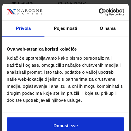
SKU:
CIJENA:
569175
13,24 €
ŠIFRA OMOTA:
500175
Udžbenik
Omot
Privola
Pojedinosti
O nama
GEA 4; radna bilježnica za geografiju u osmom razredu OŠ s
Ova web-stranica koristi kolačiće
dodatnim digitalnim sadržajima
Kolačiće upotrebljavamo kako bismo personalizirali
Autor(i):
Danijel Orešić Ružica Vuk Igor Tišma Alenka Bujan
sadržaj i oglase, omogućili značajke društvenih medija i
Nakladnik:
ŠKOLSKA KNJIGA d.d.
Registarski broj ministarstva:
7625-DOM
analizirali promet. Isto tako, podatke o vašoj upotrebi
naše web-lokacije dijelimo s partnerima za društvene
SKU:
CIJENA:
569509
13,60 €
medije, oglašavanje i analizu, a oni ih mogu kombinirati s
drugim podacima koje ste im pružili ili koje su prikupili
ŠIFRA OMOTA:
500175
dok ste upotrebljavali njihove usluge.
Udžbenik
Omot
POVIJEST 8; udžbenik iz povijesti za osmi razred osnovne
Dopusti sve
škole