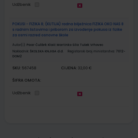
Udžbenik
POKUSI - FIZIKA 8; (KUTIJA) radna bilježnica FIZIKA OKO NAS 8
s radnim listovima i priborom za izvođenje pokusa iz fizike
za osmi razred osnovne škole
Autor(i):
Paar Ćulibrk Klaić Martinko Sila Tušek Vrhovec
Nakladnik:
ŠKOLSKA KNJIGA d.d.
Registarski broj ministarstva:
7012-
DOM2
SKU:
CIJENA:
567458
32,00 €
ŠIFRA OMOTA:
Udžbenik