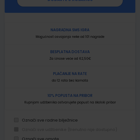
NAGRADNA SMS IGRA
Mogućnost osvajanja neke od 101 nagrade
BESPLATNA DOSTAVA
Za iznose veće od 62,50€
PLAĆANJE NA RATE
do 12 rata bez kamata
10% POPUSTA NA PRIBOR
Kupnjom udžbenika ostvarujete popust na školski pribor
Označi sve radne bilježnice
Označi sve udžbenike (trenutno nije dostupno)
Označi sve omote