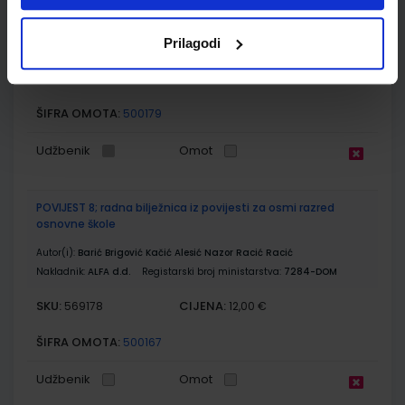
Autor(i):
Nazor Barić Brigović Kačić Alesić Racić Racić
Prilagodi
Nakladnik:
ALFA d.d.
Registarski broj ministarstva:
7284
SKU:
CIJENA:
569177
13,24 €
ŠIFRA OMOTA:
500179
Udžbenik
Omot
POVIJEST 8; radna bilježnica iz povijesti za osmi razred
osnovne škole
Autor(i):
Barić Brigović Kačić Alesić Nazor Racić Racić
Nakladnik:
ALFA d.d.
Registarski broj ministarstva:
7284-DOM
SKU:
CIJENA:
569178
12,00 €
ŠIFRA OMOTA:
500167
Udžbenik
Omot