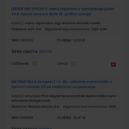
LERNEN UND SPIELEN 5; radna bilježnica iz njemačkoga jezika
za 8. razred osnovne škole (5. godina učenja)
Autor(i):
Ivana Vajda Karin Nigl Gordana Matolek Veselić
Nakladnik:
ALFA d.d.
Registarski broj ministarstva:
7258-DOM
SKU:
CIJENA:
569146
12,00 €
ŠIFRA OMOTA:
500179
Udžbenik
Omot
MATEMATIKA 8; komplet 1. I 2. dio, udžbenik matematike u
osmom razredu OŠ sa zadatcima za rješavanje
Autor(i):
Antunović Piton Bogner Boroš Havranek Bijuković Brkić Karlo
Kuliš Matić Rodiger Vučić
Nakladnik:
ŠKOLSKA KNJIGA d.d.
Registarski broj ministarstva:
7655
SKU:
CIJENA:
569168
26,47 €