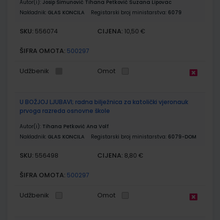
Autor(i):
Josip Šimunović Tihana Petković Suzana Lipovac
Nakladnik:
GLAS KONCILA
Registarski broj ministarstva:
6079
SKU:
CIJENA:
556074
10,50 €
ŠIFRA OMOTA:
500297
Udžbenik
Omot
U BOŽJOJ LJUBAVI; radna bilježnica za katolički vjeronauk
prvoga razreda osnovne škole
Autor(i):
Tihana Petković Ana Volf
Nakladnik:
GLAS KONCILA
Registarski broj ministarstva:
6079-DOM
SKU:
CIJENA:
556498
8,80 €
ŠIFRA OMOTA:
500297
Udžbenik
Omot