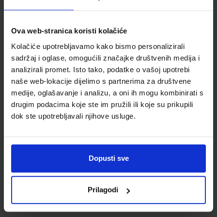
ISTRAŽUJEMO NAŠ SVIJET 1; udžbenik prirode i društva s
Ova web-stranica koristi kolačiće
dodatnim digitalnim sadržajima u prvom razredu osnovne
Kolačiće upotrebljavamo kako bismo personalizirali
škole
sadržaj i oglase, omogućili značajke društvenih medija i
Autor(i):
Alena Letina Tamara Kisovar Ivanda Ivan De Zan
analizirali promet. Isto tako, podatke o vašoj upotrebi
Nakladnik:
ŠKOLSKA KNJIGA d.d.
Registarski broj ministarstva:
6151
naše web-lokacije dijelimo s partnerima za društvene
SKU:
CIJENA:
556070
10,50 €
medije, oglašavanje i analizu, a oni ih mogu kombinirati s
drugim podacima koje ste im pružili ili koje su prikupili
ŠIFRA OMOTA:
500239
dok ste upotrebljavali njihove usluge.
Udžbenik
Omot
Dopusti sve
ISTRAŽUJEMO NAŠ SVIJET 1; radna bilježnica za prirodu i
društvo u prvom razredu osnovne škole
Autor(i):
Alena Letina Tamara Kisovar Ivanda Ivan De Zan
Prilagodi
Nakladnik:
ŠKOLSKA KNJIGA d.d.
Registarski broj ministarstva:
6151-
DOM