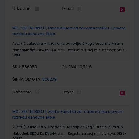
Udžbenik
Omot
MOJ SRETNI BROJ 1; radna bilježnica za matematiku u prvom
razredu osnovne škole
Autor(i):
Dubravka Miklec Sanja Jakovljević Rogić Graciella Prtajin
Nakladnik:
ŠKOLSKA KNJIGA d.d.
Registarski broj ministarstva:
6123-
DOM
SKU:
CIJENA:
556058
10,50 €
ŠIFRA OMOTA:
500239
Udžbenik
Omot
MOJ SRETNI BROJ 1; zbirka zadatka za matematiku u prvom
razredu osnovne škole
Autor(i):
Dubravka Miklec Sanja Jakovljević Rogić Graciella Prtajin
Nakladnik:
ŠKOLSKA KNJIGA d.d.
Registarski broj ministarstva:
6123-
DOM2