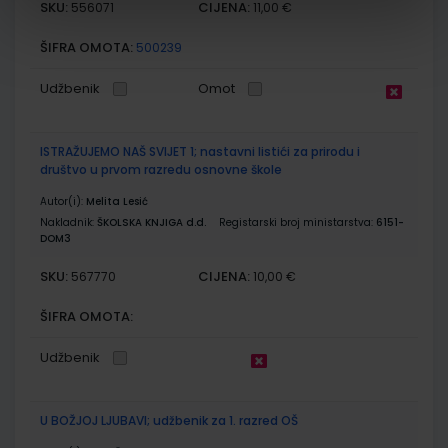
SKU:
CIJENA:
556071
11,00 €
ŠIFRA OMOTA:
500239
Udžbenik
Omot
ISTRAŽUJEMO NAŠ SVIJET 1; nastavni listići za prirodu i
društvo u prvom razredu osnovne škole
Autor(i):
Melita Lesić
Nakladnik:
ŠKOLSKA KNJIGA d.d.
Registarski broj ministarstva:
6151-
DOM3
SKU:
CIJENA:
567770
10,00 €
ŠIFRA OMOTA:
Udžbenik
U BOŽJOJ LJUBAVI; udžbenik za 1. razred OŠ