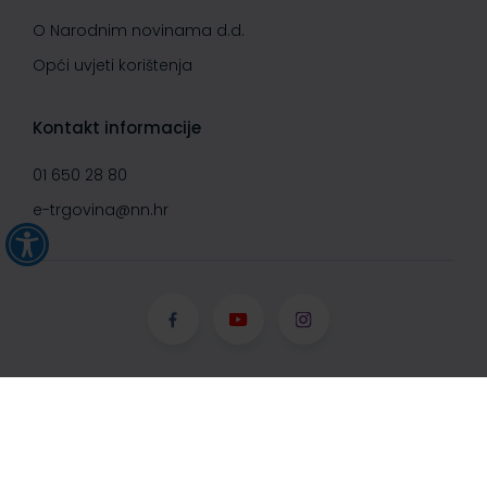
O Narodnim novinama d.d.
Opći uvjeti korištenja
Kontakt informacije
01 650 28 80
e-trgovina@nn.hr