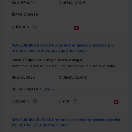
SKU:
CIJENA:
556093
8,00 €
ŠIFRA OMOTA:
Udžbenik
NEW BUILDING BLOCKS 1; udžbenik engleskog jezika za prvi
razred osnovne škole, prva godina učenja
Autor(i):
Čajo Anđel Domljan Knezović Singer
Nakladnik:
PROFIL KLETT d.o.o.
Registarski broj ministarstva:
5984
SKU:
CIJENA:
556029
10,50 €
ŠIFRA OMOTA:
500285
Udžbenik
Omot
NEW BUILDING BLOCKS 1; radna bilježnica iz engleskoga jezika
za 1. razred OŠ., I. godina učenja