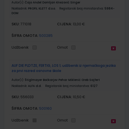
Autor(i):
Čajo Anđel Domljan Knezović Singer
Nakladnik:
PROFIL KLETT d.o.o.
Registarski broj ministarstva:
5984-
DOM
SKU:
CIJENA:
771018
13,00 €
ŠIFRA OMOTA:
500285
Udžbenik
Omot
AUF DIE PLDTZE, FERTIG, LOS 1; udžbenik iz njemačkoga jezika
za prvi razred osnovne škole
Autor(i):
Štiglmayer Bočkarjov Pehar Miklenić Oreb Sajfert
Nakladnik:
ALFA d.d.
Registarski broj ministarstva:
6127
SKU:
CIJENA:
556033
10,50 €
ŠIFRA OMOTA:
500160
Udžbenik
Omot