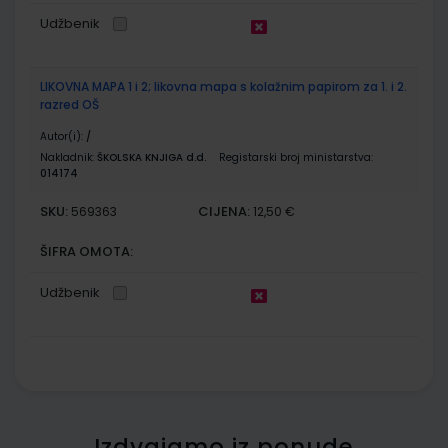
Udžbenik
LIKOVNA MAPA 1 i 2; likovna mapa s kolažnim papirom za 1. i 2.
razred OŠ
Autor(i):
/
Nakladnik:
ŠKOLSKA KNJIGA d.d.
Registarski broj ministarstva:
014174
SKU:
CIJENA:
569363
12,50 €
ŠIFRA OMOTA:
Udžbenik
Izdvajamo iz ponude