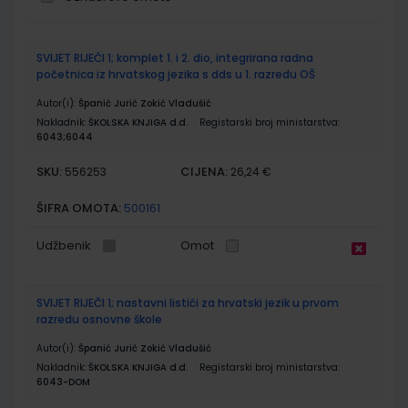
Grupirani
SVIJET RIJEČI 1; komplet 1. i 2. dio, integrirana radna
proizvodi
početnica iz hrvatskog jezika s dds u 1. razredu OŠ
Autor(i):
Španić Jurić Zokić Vladušić
Nakladnik:
ŠKOLSKA KNJIGA d.d.
Registarski broj ministarstva:
6043;6044
SKU:
CIJENA:
556253
26,24 €
ŠIFRA OMOTA:
500161
Udžbenik
Omot
SVIJET RIJEČI 1; nastavni listići za hrvatski jezik u prvom
razredu osnovne škole
Autor(i):
Španić Jurić Zokić Vladušić
Nakladnik:
ŠKOLSKA KNJIGA d.d.
Registarski broj ministarstva:
6043-DOM