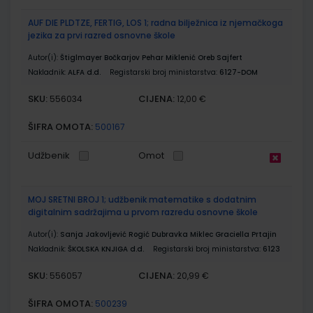
AUF DIE PLDTZE, FERTIG, LOS 1; radna bilježnica iz njemačkoga
jezika za prvi razred osnovne škole
Autor(i):
Štiglmayer Bočkarjov Pehar Miklenić Oreb Sajfert
Nakladnik:
ALFA d.d.
Registarski broj ministarstva:
6127-DOM
SKU:
CIJENA:
556034
12,00 €
ŠIFRA OMOTA:
500167
Udžbenik
Omot
MOJ SRETNI BROJ 1; udžbenik matematike s dodatnim
digitalnim sadržajima u prvom razredu osnovne škole
Autor(i):
Sanja Jakovljević Rogić Dubravka Miklec Graciella Prtajin
Nakladnik:
ŠKOLSKA KNJIGA d.d.
Registarski broj ministarstva:
6123
SKU:
CIJENA:
556057
20,99 €
ŠIFRA OMOTA:
500239