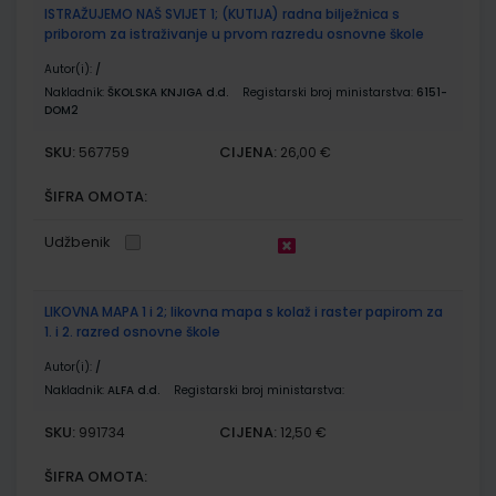
ISTRAŽUJEMO NAŠ SVIJET 1; (KUTIJA) radna bilježnica s
priborom za istraživanje u prvom razredu osnovne škole
Autor(i):
/
Nakladnik:
ŠKOLSKA KNJIGA d.d.
Registarski broj ministarstva:
6151-
DOM2
SKU:
CIJENA:
567759
26,00 €
ŠIFRA OMOTA:
Udžbenik
LIKOVNA MAPA 1 i 2; likovna mapa s kolaž i raster papirom za
1. i 2. razred osnovne škole
Autor(i):
/
Nakladnik:
ALFA d.d.
Registarski broj ministarstva:
SKU:
CIJENA:
991734
12,50 €
ŠIFRA OMOTA: