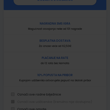
NAGRADNA SMS IGRA
Mogućnost osvajanja neke od 101 nagrade
BESPLATNA DOSTAVA
Za iznose veće od 62,50€
PLAĆANJE NA RATE
do 12 rata bez kamata
10% POPUSTA NA PRIBOR
Kupnjom udžbenika ostvarujete popust na školski pribor
Označi sve radne bilježnice
Označi sve udžbenike (trenutno nije dostupno)
Označi sve omote