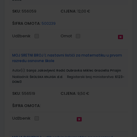
SKU:
CIJENA:
556059
12,00 €
ŠIFRA OMOTA:
500239
Udžbenik
Omot
MOJ SRETNI BROJ 1; nastavni listići za matematiku u prvom
razredu osnovne škole
Autor(i):
Sanja Jakovljević Rodić Dubravka Miklec Graciella Prtajin
Nakladnik:
ŠKOLSKA KNJIGA d.d.
Registarski broj ministarstva:
6123-
DOM3
SKU:
CIJENA:
556519
9,50 €
ŠIFRA OMOTA:
Udžbenik