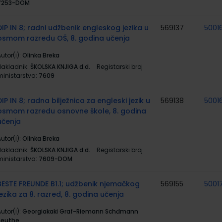
7253-DOM
DIP IN 8; radni udžbenik engleskog jezika u
569137
5001
osmom razredu OŠ, 8. godina učenja
utor(i):
Olinka Breka
Nakladnik:
ŠKOLSKA KNJIGA d.d.
Registarski broj
ministarstva:
7609
DIP IN 8; radna bilježnica za engleski jezik u
569138
5001
osmom razredu osnovne škole, 8. godina
učenja
utor(i):
Olinka Breka
Nakladnik:
ŠKOLSKA KNJIGA d.d.
Registarski broj
ministarstva:
7609-DOM
BESTE FREUNDE B1.1; udžbenik njemačkog
569155
5001
jezika za 8. razred, 8. godina učenja
utor(i):
Georgiakaki Graf-Riemann Schđmann
Seuthe