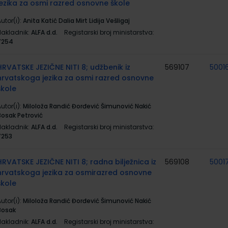
jezika za osmi razred osnovne škole
utor(i):
Anita Katić Dalia Mirt Lidija Vešligaj
Nakladnik:
ALFA d.d.
Registarski broj ministarstva:
7254
HRVATSKE JEZIČNE NITI 8; udžbenik iz
569107
5001
hrvatskoga jezika za osmi razred osnovne
škole
utor(i):
Miloloža Randić Đorđević Šimunović Nakić
Bosak Petrović
Nakladnik:
ALFA d.d.
Registarski broj ministarstva:
7253
HRVATSKE JEZIČNE NITI 8; radna bilježnica iz
569108
5001
hrvatskoga jezika za osmirazred osnovne
škole
utor(i):
Miloloža Randić Đorđević Šimunović Nakić
Bosak
Nakladnik:
ALFA d.d.
Registarski broj ministarstva: