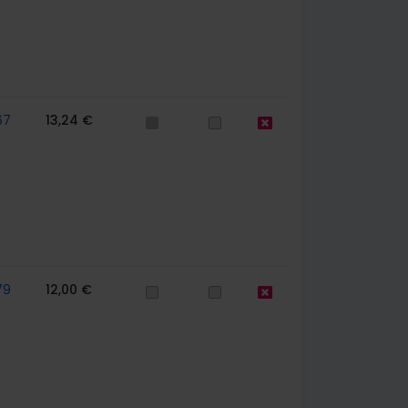
67
13,24 €
79
12,00 €