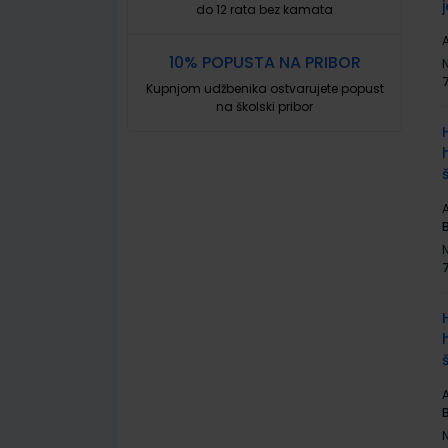
do 12 rata bez kamata
A
10% POPUSTA NA PRIBOR
Kupnjom udžbenika ostvarujete popust
na školski pribor
A
A