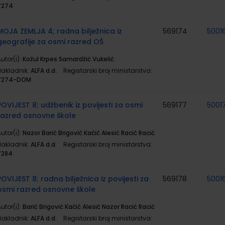
7274
MOJA ZEMLJA 4; radna bilježnica iz
569174
5001
geografije za osmi razred OŠ
utor(i):
Kožul Krpes Samardžić Vukelić
Nakladnik:
ALFA d.d.
Registarski broj ministarstva:
7274-DOM
POVIJEST 8; udžbenik iz povijesti za osmi
569177
5001
razred osnovne škole
utor(i):
Nazor Barić Brigović Kačić Alesić Racić Racić
Nakladnik:
ALFA d.d.
Registarski broj ministarstva:
7284
POVIJEST 8; radna bilježnica iz povijesti za
569178
5001
osmi razred osnovne škole
utor(i):
Barić Brigović Kačić Alesić Nazor Racić Racić
Nakladnik:
ALFA d.d.
Registarski broj ministarstva: