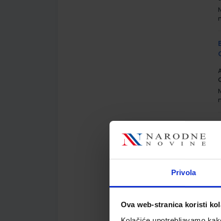
A
A
Privola
Ova web-stranica koristi kol
Kolačiće upotrebljavamo kako 