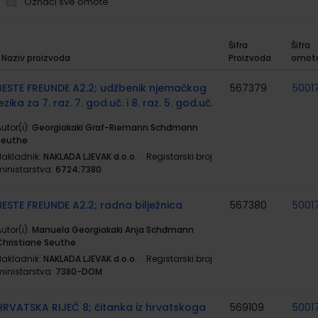
Označi sve omote
Šifra
Šifra
Naziv proizvoda
Proizvoda
omot
rupirani
roizvodi
BESTE FREUNDE A2.2; udžbenik njemačkog
567379
5001
jezika za 7. raz. 7. god.uč. i 8. raz. 5. god.uč.
utor(i):
Georgiakaki Graf-Riemann Schđmann
Seuthe
Nakladnik:
NAKLADA LJEVAK d.o.o.
Registarski broj
ministarstva:
6724;7380
BESTE FREUNDE A2.2; radna bilježnica
567380
5001
utor(i):
Manuela Georgiakaki Anja Schđmann
Christiane Seuthe
Nakladnik:
NAKLADA LJEVAK d.o.o.
Registarski broj
ministarstva:
7380-DOM
HRVATSKA RIJEČ 8; čitanka iz hrvatskoga
569109
5001