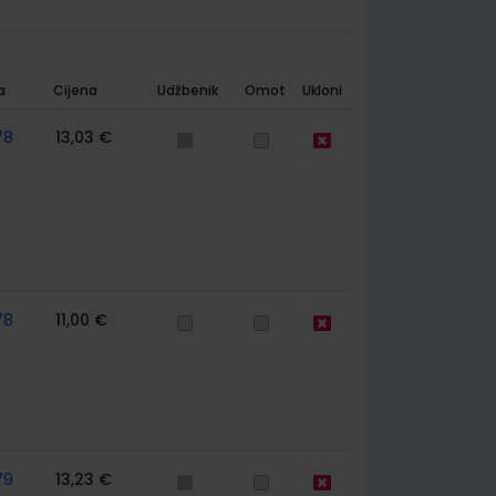
a
Cijena
Udžbenik
Omot
Ukloni
78
13,03 €
78
11,00 €
79
13,23 €