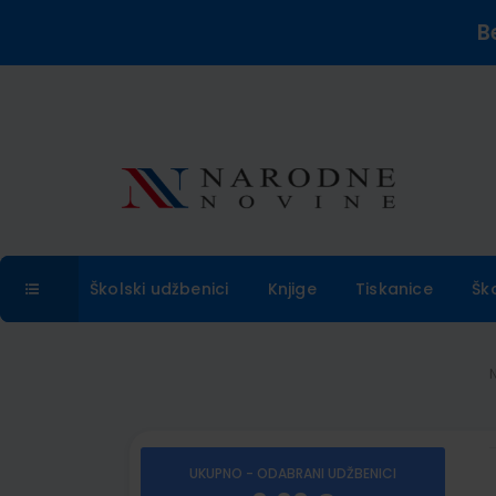
B
Školski udžbenici
Knjige
Tiskanice
Šk
UKUPNO - ODABRANI UDŽBENICI