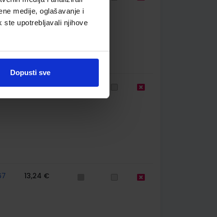
ene medije, oglašavanje i
k ste upotrebljavali njihove
Dopusti sve
77
13,60 €
67
13,24 €