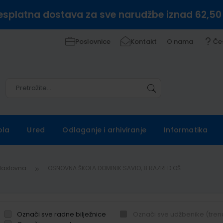
esplatna dostava za sve narudžbe iznad 62,50
Poslovnice
Kontakt
O nama
Če
Pretražite
Pretražite
ola
Ured
Odlaganje i arhiviranje
Informatika
Naslovna
OSNOVNA ŠKOLA DOMINIK SAVIO, 8.RAZRED OŠ
Označi sve radne bilježnice
Označi sve udžbenike (tren