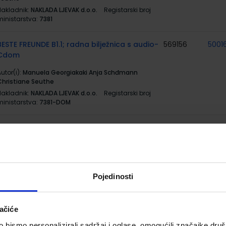
Nakladnik:
NAKLADA LJEVAK d.o.o.
Registarski broj
ministarstva:
7381
BESTE FREUNDE B1.1; radna bilježnica s audio-
569156
5001
Cdom
utor(i):
Manuela Georgiakaki Anja Schđmann
Christiane Seuthe
Nakladnik:
NAKLADA LJEVAK d.o.o.
Registarski broj
ministarstva:
7381-DOM
MATEMATIKA 8; komplet 1. i 2. svezak,
569167
5001
udžbenik matematike za osmi razred
osnovne škole
utor(i):
Šikić Draženović Žitko Golac Jakopović Lobor
Milić Nemeth Stajčić Vuković
Pojedinosti
Nakladnik:
PROFIL KLETT d.o.o.
Registarski broj
ministarstva:
7716;7717
ačiće
#MOJPORTAL8; udžbenik informatike u
569201
5001
bismo personalizirali sadržaj i oglase, omogućili značajke društv