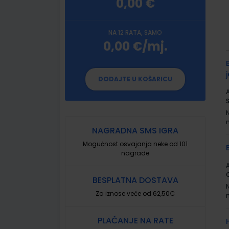
0,00 €
NA 12 RATA, SAMO
0,00 €/mj.
G
p
DODAJTE U KOŠARICU
A
NAGRADNA SMS IGRA
Mogućnost osvajanja neke od 101
nagrade
A
BESPLATNA DOSTAVA
Za iznose veće od 62,50€
PLAĆANJE NA RATE