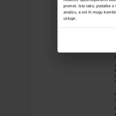
promet. Isto tako, podatke o 
analizu, a oni ih mogu kombini
A
usluge.
A
A