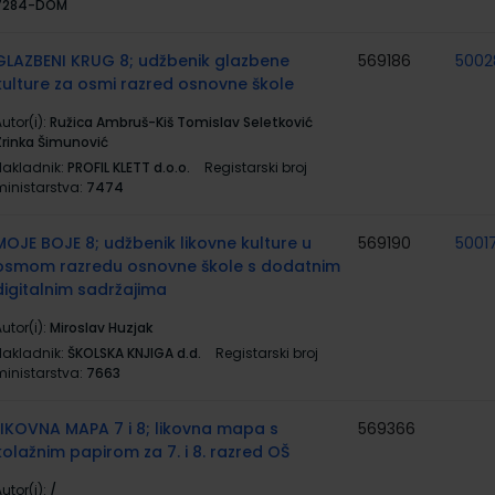
7284-DOM
GLAZBENI KRUG 8; udžbenik glazbene
569186
5002
kulture za osmi razred osnovne škole
utor(i):
Ružica Ambruš-Kiš Tomislav Seletković
Zrinka Šimunović
Nakladnik:
PROFIL KLETT d.o.o.
Registarski broj
ministarstva:
7474
MOJE BOJE 8; udžbenik likovne kulture u
569190
5001
osmom razredu osnovne škole s dodatnim
digitalnim sadržajima
utor(i):
Miroslav Huzjak
Nakladnik:
ŠKOLSKA KNJIGA d.d.
Registarski broj
ministarstva:
7663
LIKOVNA MAPA 7 i 8; likovna mapa s
569366
kolažnim papirom za 7. i 8. razred OŠ
utor(i):
/