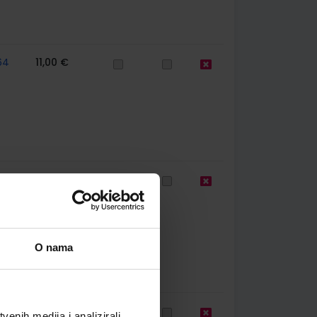
64
11,00 €
65
26,47 €
O nama
63
13,24 €
enih medija i analizirali