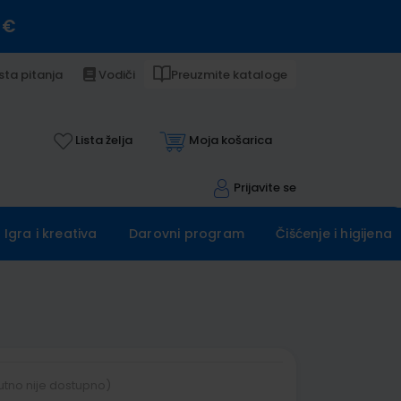
 €
sta pitanja
Vodiči
Preuzmite kataloge
Lista želja
Moja košarica
Prijavite se
Igra i kreativa
Darovni program
Čišćenje i higijena
utno nije dostupno)