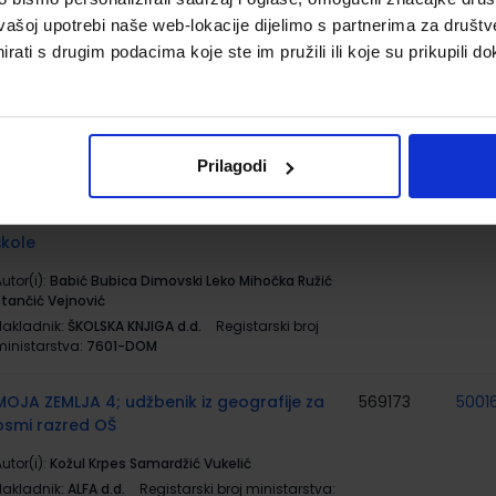
osmom razredu osnovne škole s dodatnim
vašoj upotrebi naše web-lokacije dijelimo s partnerima za društv
digitalnim sadržajima
rati s drugim podacima koje ste im pružili ili koje su prikupili do
utor(i):
Babić Bubica Dimovski Leko Mihočka Ružić
Stančić Vejnović
Nakladnik:
ŠKOLSKA KNJIGA d.d.
Registarski broj
ministarstva:
7601
Prilagodi
#MOJPORTAL8; radna bilježnica za
569202
5001
informatiku u osmom razredu osnovne
škole
utor(i):
Babić Bubica Dimovski Leko Mihočka Ružić
Stančić Vejnović
Nakladnik:
ŠKOLSKA KNJIGA d.d.
Registarski broj
ministarstva:
7601-DOM
MOJA ZEMLJA 4; udžbenik iz geografije za
569173
5001
osmi razred OŠ
utor(i):
Kožul Krpes Samardžić Vukelić
Nakladnik:
ALFA d.d.
Registarski broj ministarstva: