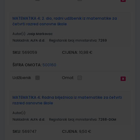
MATEMATIKA 4; 2. dio, radni udžbenik iz matematike za
četvrti razred osnovne škole
Autor(i):
Josip Markovac
Nakladnik:
ALFA d.d.
Registarski broj ministarstva:
7269
SKU:
CIJENA:
569059
10,98 €
ŠIFRA OMOTA:
500160
Udžbenik
Omot
MATEMATIKA 4; Radna bilježnica iz matematike za četvrti
razred osnovne škole
Autor(i):
Nakladnik:
ALFA d.d.
Registarski broj ministarstva:
7268-DOM
SKU:
CIJENA:
569747
9,50 €