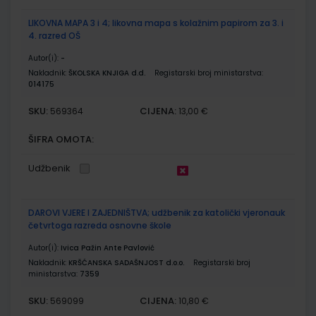
LIKOVNA MAPA 3 i 4; likovna mapa s kolažnim papirom za 3. i
4. razred OŠ
Autor(i):
-
Nakladnik:
ŠKOLSKA KNJIGA d.d.
Registarski broj ministarstva:
014175
SKU:
CIJENA:
569364
13,00 €
ŠIFRA OMOTA:
Udžbenik
DAROVI VJERE I ZAJEDNIŠTVA; udžbenik za katolički vjeronauk
četvrtoga razreda osnovne škole
Autor(i):
Ivica Pažin Ante Pavlović
Nakladnik:
KRŠĆANSKA SADAŠNJOST d.o.o.
Registarski broj
ministarstva:
7359
SKU:
CIJENA:
569099
10,80 €