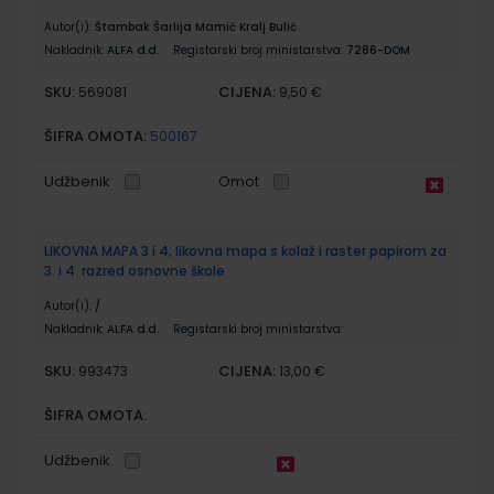
Autor(i):
Štambak Šarlija Mamić Kralj Bulić
Nakladnik:
ALFA d.d.
Registarski broj ministarstva:
7286-DOM
SKU:
CIJENA:
569081
9,50 €
ŠIFRA OMOTA:
500167
Udžbenik
Omot
LIKOVNA MAPA 3 i 4; likovna mapa s kolaž i raster papirom za
3. i 4. razred osnovne škole
Autor(i):
/
Nakladnik:
ALFA d.d.
Registarski broj ministarstva:
SKU:
CIJENA:
993473
13,00 €
ŠIFRA OMOTA:
Udžbenik