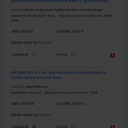
jezika za četvrti razred osnovne škole, 4. godina učenja
Autor(i):
Kristina Čajo Anđel Daška Domljan i Mia Šavrljuga
Nakladnik:
PROFIL KLETT d.o.o.
Registarski broj ministarstva:
7495-
DOM
SKU:
CIJENA:
569027
13,00 €
ŠIFRA OMOTA:
500178
Udžbenik
Omot
MATEMATIKA 4; 1. dio, radni udžbenik iz matematike za
četvrti razred osnovne škole
Autor(i):
Josip Markovac
Nakladnik:
ALFA d.d.
Registarski broj ministarstva:
7268
SKU:
CIJENA:
569058
10,98 €
ŠIFRA OMOTA:
500167
Udžbenik
Omot