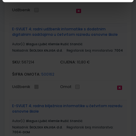
Udžbenik
E-SVIJET 4; radni udžbenik informatike s dodatnim
digitalnim sadržajima u četvrtom razredu osnovne škole
Autor(i):
Blagus Ljubić Klemše Ružić Stančić
Nakladnik:
ŠKOLSKA KNJIGA d.d.
Registarski broj ministarstva:
7004
SKU:
CIJENA:
567214
10,80 €
ŠIFRA OMOTA:
500162
Udžbenik
Omot
E-SVIJET 4; radna bilježnica informatike u četvrtom razredu
osnovne škole
Autor(i):
Blagus Ljubić Klemše Ružić Stančić
Nakladnik:
ŠKOLSKA KNJIGA d.d.
Registarski broj ministarstva:
7004-DOM