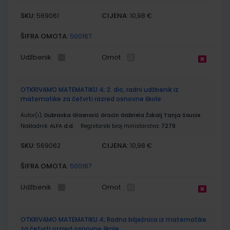
SKU:
CIJENA:
569061
10,98 €
ŠIFRA OMOTA:
500167
Udžbenik
Omot
OTKRIVAMO MATEMATIKU 4; 2. dio, radni udžbenik iz
matematike za četvrti razred osnovne škole
Autor(i):
Dubravka Glasnović Gracin Gabriela Žokalj Tanja Soucie
Nakladnik:
ALFA d.d.
Registarski broj ministarstva:
7279
SKU:
CIJENA:
569062
10,98 €
ŠIFRA OMOTA:
500167
Udžbenik
Omot
OTKRIVAMO MATEMATIKU 4; Radna bilježnica iz matematike
za četvrti razred osnovne škole