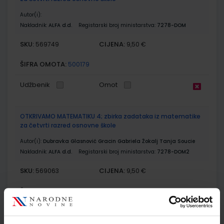
Autor(i):
Nakladnik:
ALFA d.d.
Registarski broj ministarstva:
7278-DOM
SKU:
CIJENA:
569749
9,50 €
ŠIFRA OMOTA:
500179
Udžbenik
Omot
OTKRIVAMO MATEMATIKU 4; zbirka zadataka iz matematike
za četvrti razred osnovne škole
Autor(i):
Dubravka Glasnović Gracin Gabriela Žokalj Tanja Soucie
Nakladnik:
ALFA d.d.
Registarski broj ministarstva:
7278-DOM2
SKU:
CIJENA:
569063
9,50 €
ŠIFRA OMOTA:
500167
Udžbenik
Omot