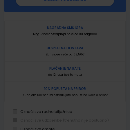
NAGRADNA SMS IGRA
Mogućnost osvajanja neke od 101 nagrade
BESPLATNA DOSTAVA
Za iznose veće od 62,50€
PLAĆANJE NA RATE
do 12 rata bez kamata
10% POPUSTA NA PRIBOR
Kupnjom udžbenika ostvarujete popust na školski pribor
Označi sve radne bilježnice
Označi sve udžbenike (trenutno nije dostupno)
Označi sve omote