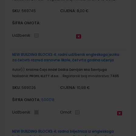
SKU:
CIJENA:
569745
8,00 €
ŠIFRA OMOTA:
Udžbenik
NEW BUILDING BLOCKS 4; radni udžbenik engleskoga jezika
za četvrti razred osnovne škole, četvrta godina učenja
Autor(i):
Kristina Čajo Anđel Daška Domljan Mia Šavrljuga
Nakladnik:
PROFIL KLETT d.o.o.
Registarski broj ministarstva:
7495
SKU:
CIJENA:
569026
10,98 €
ŠIFRA OMOTA:
500178
Udžbenik
Omot
NEW BUILDING BLOCKS 4; radna bilježnica iz engleskoga