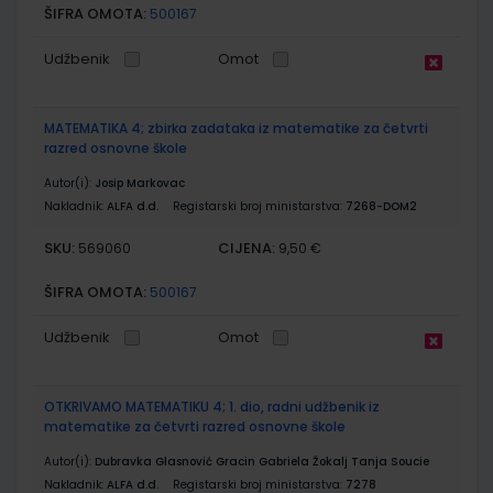
ŠIFRA OMOTA:
500167
Udžbenik
Omot
MATEMATIKA 4; zbirka zadataka iz matematike za četvrti
razred osnovne škole
Autor(i):
Josip Markovac
Nakladnik:
ALFA d.d.
Registarski broj ministarstva:
7268-DOM2
SKU:
CIJENA:
569060
9,50 €
ŠIFRA OMOTA:
500167
Udžbenik
Omot
OTKRIVAMO MATEMATIKU 4; 1. dio, radni udžbenik iz
matematike za četvrti razred osnovne škole
Autor(i):
Dubravka Glasnović Gracin Gabriela Žokalj Tanja Soucie
Nakladnik:
ALFA d.d.
Registarski broj ministarstva:
7278