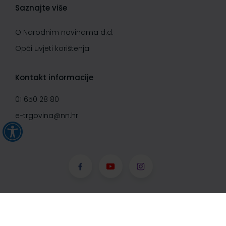
Saznajte više
O Narodnim novinama d.d.
Opći uvjeti korištenja
Kontakt informacije
01 650 28 80
e-trgovina@nn.hr