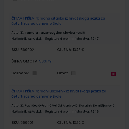
Grupirani
ČITAM I PIŠEM 4; radna čitanka iz hrvatskoga jezika za
proizvodi
četvrti razred osnovne škole
Autor(i):
Tamara Turza-Bogdan Slavica Pospiš
Nakladnik:
ALFA d.d.
Registarski broj ministarstva:
7247
SKU:
CIJENA:
569002
13,73 €
ŠIFRA OMOTA:
500179
Udžbenik
Omot
ČITAM I PIŠEM 4; radni udžbenik iz hrvatskoga jezika za
četvrti razred osnovne škole
Autor(i):
Pavličević-Franić Velički Aladrović Slovaček Domišljanović
Nakladnik:
ALFA d.d.
Registarski broj ministarstva:
7246
SKU:
CIJENA:
569001
13,72 €