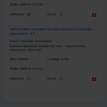
ŠIFRA OMOTA:
500156
Udžbenik
Omot
DAROVI VJERE I ZAJEDNIŠTVA; radna bilježnica za katolički
vjeronauk 4 r. O.Š.
Autor(i):
Ivica Pažin Ante Pavlović
Nakladnik:
KRŠĆANSKA SADAŠNJOST d.o.o.
Registarski broj
ministarstva:
7359-DOM
SKU:
CIJENA:
569439
8,71 €
ŠIFRA OMOTA:
500156
Udžbenik
Omot