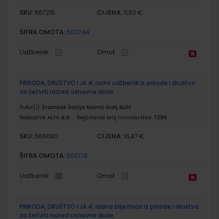
SKU:
CIJENA:
567215
11,50 €
ŠIFRA OMOTA:
500744
Udžbenik
Omot
PRIRODA, DRUŠTVO I JA 4; radni udžbenik iz prirode i društva
za četvrti razred osnovne škole
Autor(i):
Štambak Šarlija Mamić Kralj Bulić
Nakladnik:
ALFA d.d.
Registarski broj ministarstva:
7286
SKU:
CIJENA:
569080
16,47 €
ŠIFRA OMOTA:
500179
Udžbenik
Omot
PRIRODA, DRUŠTVO I JA 4; radna bilježnica iz prirode i društva
za četvrti razred osnovne škole