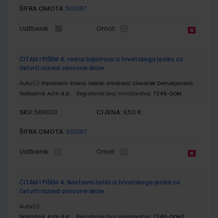
ŠIFRA OMOTA:
500167
Udžbenik
Omot
ČITAM I PIŠEM 4; radna bilježnica iz hrvatskoga jezika za
četvrti razred osnovne škole
Autor(i):
Pavličević-Franić Velički Aladrović Slovaček Domišljanović
Nakladnik:
ALFA d.d.
Registarski broj ministarstva:
7246-DOM
SKU:
CIJENA:
569003
9,50 €
ŠIFRA OMOTA:
500167
Udžbenik
Omot
ČITAM I PIŠEM 4; Nastavni listići iz hrvatskoga jezika za
četvrti razred osnovne škole
Autor(i):
Nakladnik:
ALFA d.d.
Registarski broj ministarstva:
7246-DOM2