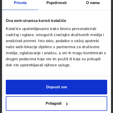
Privola
Pojedinosti
O nama
OTKRIVAMO MATEMATIKU 4; listići za dodatnu nastavu iz
matematike za četvrti razred osnovne škole
Ova web-stranica koristi kolačiće
Autor(i):
Dubravka Glasnović Gracin Gabriela Žokalj Tanja Soucie
Nakladnik:
ALFA d.d.
Registarski broj ministarstva:
7278-DOM3
Kolačiće upotrebljavamo kako bismo personalizirali
sadržaj i oglase, omogućili značajke društvenih medija i
SKU:
CIJENA:
569064
9,00 €
analizirali promet. Isto tako, podatke o vašoj upotrebi
naše web-lokacije dijelimo s partnerima za društvene
ŠIFRA OMOTA:
medije, oglašavanje i analizu, a oni ih mogu kombinirati s
Udžbenik
drugim podacima koje ste im pružili ili koje su prikupili
dok ste upotrebljavali njihove usluge.
OTKRIVAMO MATEMATIKU 4; listići za integriranu nastavu iz
matematike za četvrti razred osnovne škole
Autor(i):
Dopusti sve
Nakladnik:
ALFA d.d.
Registarski broj ministarstva:
SKU:
CIJENA:
569748
9,00 €
Prilagodi
ŠIFRA OMOTA: