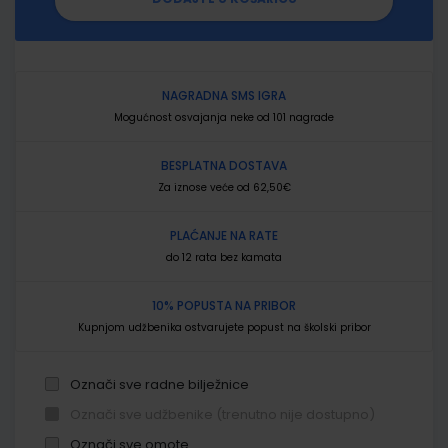
NAGRADNA SMS IGRA
Mogućnost osvajanja neke od 101 nagrade
BESPLATNA DOSTAVA
Za iznose veće od 62,50€
PLAĆANJE NA RATE
do 12 rata bez kamata
10% POPUSTA NA PRIBOR
Kupnjom udžbenika ostvarujete popust na školski pribor
Označi sve radne bilježnice
Označi sve udžbenike (trenutno nije dostupno)
Označi sve omote