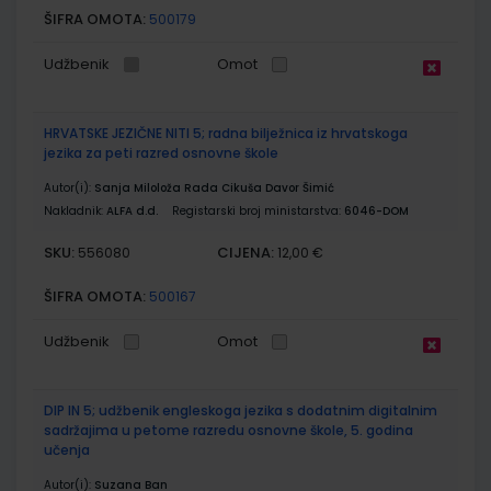
ŠIFRA OMOTA:
500179
Udžbenik
Omot
HRVATSKE JEZIČNE NITI 5; radna bilježnica iz hrvatskoga
jezika za peti razred osnovne škole
Autor(i):
Sanja Miloloža Rada Cikuša Davor Šimić
Nakladnik:
ALFA d.d.
Registarski broj ministarstva:
6046-DOM
SKU:
CIJENA:
556080
12,00 €
ŠIFRA OMOTA:
500167
Udžbenik
Omot
DIP IN 5; udžbenik engleskoga jezika s dodatnim digitalnim
sadržajima u petome razredu osnovne škole, 5. godina
učenja
Autor(i):
Suzana Ban