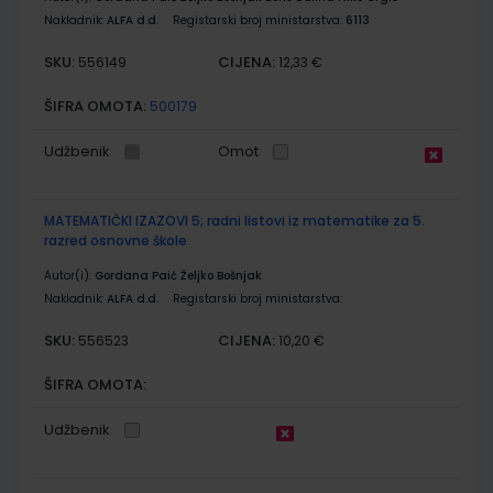
Nakladnik:
ALFA d.d.
Registarski broj ministarstva:
6113
SKU:
CIJENA:
556149
12,33 €
ŠIFRA OMOTA:
500179
Udžbenik
Omot
MATEMATIČKI IZAZOVI 5; radni listovi iz matematike za 5.
razred osnovne škole
Autor(i):
Gordana Paić Željko Bošnjak
Nakladnik:
ALFA d.d.
Registarski broj ministarstva:
SKU:
CIJENA:
556523
10,20 €
ŠIFRA OMOTA:
Udžbenik