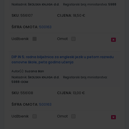
Nakladnik:
ŠKOLSKA KNJIGA d.d.
Registarski broj ministarstva:
5988
SKU:
CIJENA:
556107
18,50 €
ŠIFRA OMOTA:
500163
Udžbenik
Omot
DIP IN 5; radna bilježnica za engleski jezik u petom razredu
osnovne škole, peta godina učenja
Autor(i):
Suzana Ban
Nakladnik:
ŠKOLSKA KNJIGA d.d.
Registarski broj ministarstva:
5988-DOM
SKU:
CIJENA:
556108
13,00 €
ŠIFRA OMOTA:
500163
Udžbenik
Omot