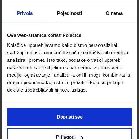
ŠIFRA OMOTA:
500167
Privola
Pojedinosti
O nama
Udžbenik
Omot
Ova web-stranica koristi kolačiće
MOJA ZEMLJA 1; radna bilježnica iz geografije za peti razred
osnovne škole
Kolačiće upotrebljavamo kako bismo personalizirali
sadržaj i oglase, omogućili značajke društvenih medija i
Autor(i):
Ivan Gambiroža Josip Jukić Dinko Marin Ana Mesić
Nakladnik:
ALFA d.d.
Registarski broj ministarstva:
6013-DOM
analizirali promet. Isto tako, podatke o vašoj upotrebi
naše web-lokacije dijelimo s partnerima za društvene
SKU:
CIJENA:
556166
12,00 €
medije, oglašavanje i analizu, a oni ih mogu kombinirati s
drugim podacima koje ste im pružili ili koje su prikupili
ŠIFRA OMOTA:
500160
dok ste upotrebljavali njihove usluge.
Udžbenik
Omot
KLIO 5; udžbenik petoga razreda osnovne škole
Dopusti sve
Autor(i):
Sonja Bančić Tina Matanić
Nakladnik:
ŠKOLSKA KNJIGA d.d.
Registarski broj ministarstva:
6468
Prilagodi