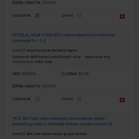
ŠIFRA OMOTA:
500156
Udžbenik
Omot
UČITELJU, GDJE STANUJEŠ?; radna bilježnica za katolički
vjeronauk 5. r. O.Š.
Autor(i):
Mirjana Novak Barbara Sipina
Nakladnik:
KRŠĆANSKA SADAŠNJOST d.o.o.
Registarski broj
ministarstva:
6163-DOM
SKU:
CIJENA:
569100
8,71 €
ŠIFRA OMOTA:
500156
Udžbenik
Omot
TK 5; (KUTIJA) radni materijal za izvođenje vježbi i
praktičnog rada iz tehničke kulture za peti razred OŠ
Autor(i):
Bilić Ereš Gulam Majić grupa autora