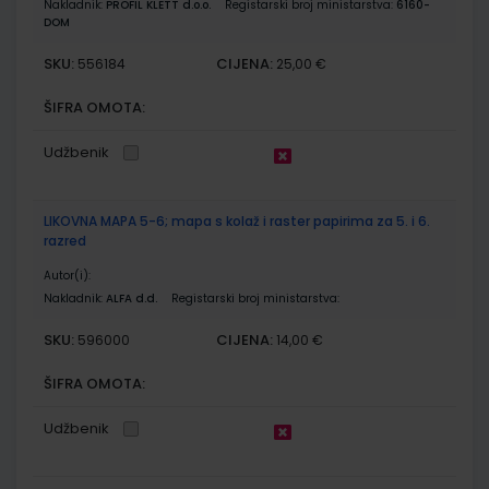
Nakladnik:
PROFIL KLETT d.o.o.
Registarski broj ministarstva:
6160-
DOM
SKU:
CIJENA:
556184
25,00 €
ŠIFRA OMOTA:
Udžbenik
LIKOVNA MAPA 5-6; mapa s kolaž i raster papirima za 5. i 6.
razred
Autor(i):
Nakladnik:
ALFA d.d.
Registarski broj ministarstva:
SKU:
CIJENA:
596000
14,00 €
ŠIFRA OMOTA:
Udžbenik