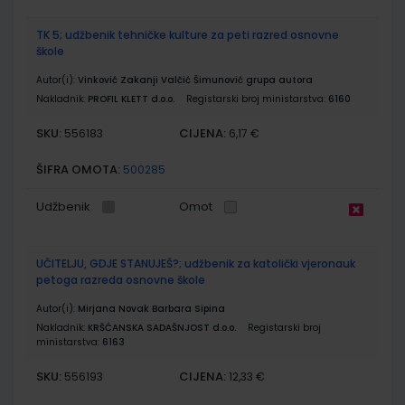
TK 5; udžbenik tehničke kulture za peti razred osnovne
škole
Autor(i):
Vinković Zakanji Valčić Šimunović grupa autora
Nakladnik:
PROFIL KLETT d.o.o.
Registarski broj ministarstva:
6160
SKU:
CIJENA:
556183
6,17 €
ŠIFRA OMOTA:
500285
Udžbenik
Omot
UČITELJU, GDJE STANUJEŠ?; udžbenik za katolički vjeronauk
petoga razreda osnovne škole
Autor(i):
Mirjana Novak Barbara Sipina
Nakladnik:
KRŠĆANSKA SADAŠNJOST d.o.o.
Registarski broj
ministarstva:
6163
SKU:
CIJENA:
556193
12,33 €