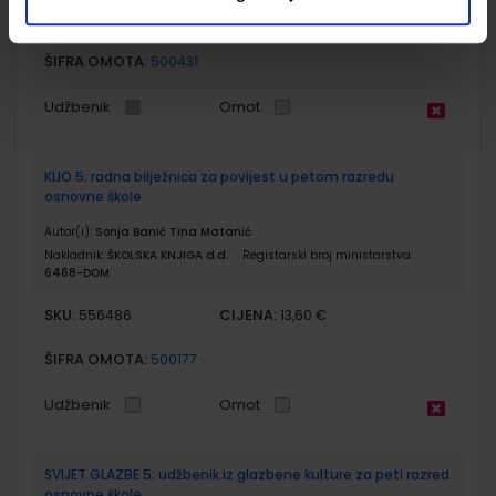
SKU:
CIJENA:
556468
12,33 €
ŠIFRA OMOTA:
500431
Udžbenik
Omot
KLIO 5; radna bilježnica za povijest u petom razredu
osnovne škole
Autor(i):
Sonja Banić Tina Matanić
Nakladnik:
ŠKOLSKA KNJIGA d.d.
Registarski broj ministarstva:
6468-DOM
SKU:
CIJENA:
556486
13,60 €
ŠIFRA OMOTA:
500177
Udžbenik
Omot
SVIJET GLAZBE 5; udžbenik iz glazbene kulture za peti razred
osnovne škole