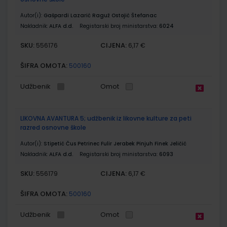
Autor(i):
Gašpardi Lazarić Raguž Ostojić Štefanac
Nakladnik:
ALFA d.d.
Registarski broj ministarstva:
6024
SKU:
CIJENA:
556176
6,17 €
ŠIFRA OMOTA:
500160
Udžbenik
Omot
LIKOVNA AVANTURA 5; udžbenik iz likovne kulture za peti
razred osnovne škole
Autor(i):
Stipetić Čus Petrinec Fulir Jerabek Pinjuh Finek Jeličić
Nakladnik:
ALFA d.d.
Registarski broj ministarstva:
6093
SKU:
CIJENA:
556179
6,17 €
ŠIFRA OMOTA:
500160
Udžbenik
Omot