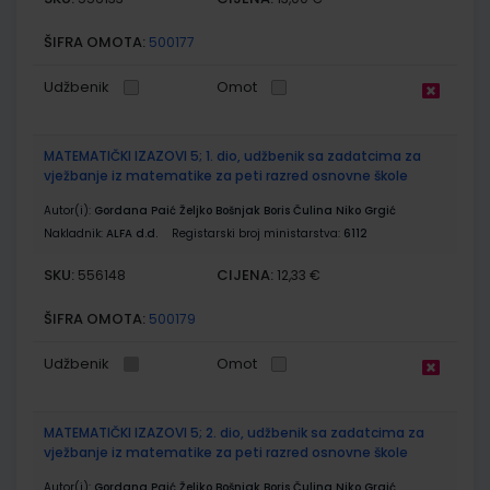
ŠIFRA OMOTA:
500177
Udžbenik
Omot
MATEMATIČKI IZAZOVI 5; 1. dio, udžbenik sa zadatcima za
vježbanje iz matematike za peti razred osnovne škole
Autor(i):
Gordana Paić Željko Bošnjak Boris Čulina Niko Grgić
Nakladnik:
ALFA d.d.
Registarski broj ministarstva:
6112
SKU:
CIJENA:
556148
12,33 €
ŠIFRA OMOTA:
500179
Udžbenik
Omot
MATEMATIČKI IZAZOVI 5; 2. dio, udžbenik sa zadatcima za
vježbanje iz matematike za peti razred osnovne škole
Autor(i):
Gordana Paić Željko Bošnjak Boris Čulina Niko Grgić