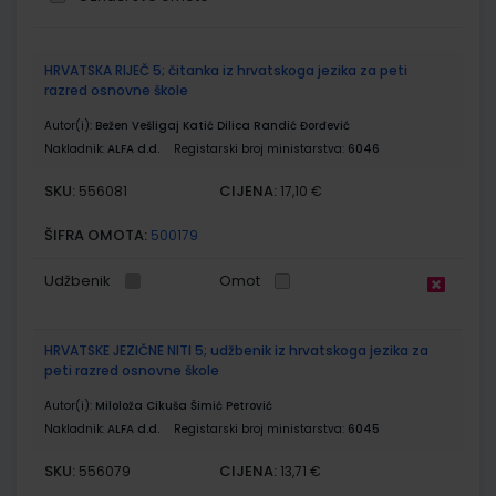
Grupirani
HRVATSKA RIJEČ 5; čitanka iz hrvatskoga jezika za peti
proizvodi
razred osnovne škole
Autor(i):
Bežen Vešligaj Katić Dilica Randić Đorđević
Nakladnik:
ALFA d.d.
Registarski broj ministarstva:
6046
SKU:
CIJENA:
556081
17,10 €
ŠIFRA OMOTA:
500179
Udžbenik
Omot
HRVATSKE JEZIČNE NITI 5; udžbenik iz hrvatskoga jezika za
peti razred osnovne škole
Autor(i):
Miloloža Cikuša Šimić Petrović
Nakladnik:
ALFA d.d.
Registarski broj ministarstva:
6045
SKU:
CIJENA:
556079
13,71 €