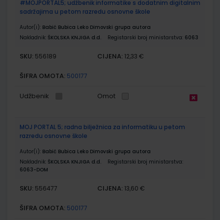
#MOJPORTAL5; udžbenik informatike s dodatnim digitalnim
sadržajima u petom razredu osnovne škole
Autor(i):
Babić Bubica Leko Dimovski grupa autora
Nakladnik:
ŠKOLSKA KNJIGA d.d.
Registarski broj ministarstva:
6063
SKU:
CIJENA:
556189
12,33 €
ŠIFRA OMOTA:
500177
Udžbenik
Omot
MOJ PORTAL 5; radna bilježnica za informatiku u petom
razredu osnovne škole
Autor(i):
Babić Bubica Leko Dimovski grupa autora
Nakladnik:
ŠKOLSKA KNJIGA d.d.
Registarski broj ministarstva:
6063-DOM
SKU:
CIJENA:
556477
13,60 €
ŠIFRA OMOTA:
500177