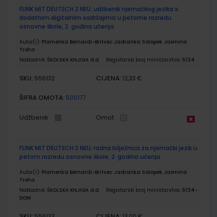
FLINK MIT DEUTSCH 2 NEU; udžbenik njemačkog jezika s
dodatnim digitalnim sadržajima u petome razredu
osnovne škole, 2. godina učenja
Autor(i):
Plamenka Bernardi-Britvec Jadranka Salopek Jasmina
Troha
Nakladnik:
ŠKOLSKA KNJIGA d.d.
Registarski broj ministarstva:
6134
SKU:
CIJENA:
556132
12,33 €
ŠIFRA OMOTA:
500177
Udžbenik
Omot
FLINK MIT DEUTSCH 2 NEU; radna bilježnica za njemački jezik u
petom razredu osnovne škole, 2. godina učenja
Autor(i):
Plamenka Bernardi-Britvec Jadranka Salopek Jasmina
Troha
Nakladnik:
ŠKOLSKA KNJIGA d.d.
Registarski broj ministarstva:
6134-
DOM
SKU:
CIJENA:
556133
13,00 €