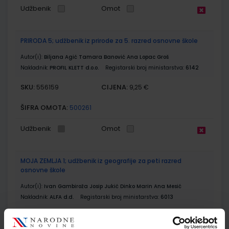
Udžbenik
Omot
PRIRODA 5; udžbenik iz prirode za 5. razred osnovne škole
Autor(i):
Biljana Agić Tamara Banović Ana Lopac Groš
Nakladnik:
PROFIL KLETT d.o.o.
Registarski broj ministarstva:
6142
SKU:
CIJENA:
556159
9,25 €
ŠIFRA OMOTA:
500261
Udžbenik
Omot
MOJA ZEMLJA 1; udžbenik iz geografije za peti razred
osnovne škole
Autor(i):
Ivan Gambiroža Josip Jukić Dinko Marin Ana Mesić
Nakladnik:
ALFA d.d.
Registarski broj ministarstva:
6013
SKU:
CIJENA:
556165
9,25 €