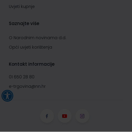
Uvjeti kupnje
Saznajte više
O Narodnim novinama d.d.
Opći uvjeti korištenja
Kontakt informacije
01 650 28 80
e-trgovina@nn.hr