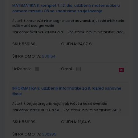
MATEMATIKA 8; komplet 1. I 2. dio, udžbenik matematike u
osmom razredu OŠ sa zadatcima za rješavanje
Autor(i):
Antunović Piton Bogner Boroš Havranek Bijuković Brkić Karlo
Kuliš Matić Rodiger Vučić
Nakladnik:
ŠKOLSKA KNJIGA d.d.
Registarski broj ministarstva:
7655
SKU:
CIJENA:
569168
24,07 €
ŠIFRA OMOTA:
500164
Udžbenik
Omot
INFORMATIKA 8; udžbenik informatike za 8. razred osnovne
škole
Autor(i):
Deljac Gregurić Hajdinjak Počuča Rakić Svetličić
Nakladnik:
PROFIL KLETT d.o.o.
Registarski broj ministarstva:
7480
SKU:
CIJENA:
569199
12,04 €
ŠIFRA OMOTA:
500285