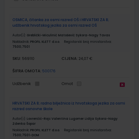
Grupirani
OSMICA, čitanka za osmi razred OŠ i HRVATSKI ZA 8;
proizvodi
udžbenik hrvatskog jezika za osmi razred OŠ
Autor(i):
Greblički-Miculinić Matošević Sykora-Nagy Tavas
Nakladnik:
PROFIL KLETT d.o.o.
Registarski broj ministarstva:
7500;7501
SKU:
CIJENA:
569110
24,07 €
ŠIFRA OMOTA:
500176
Udžbenik
Omot
HRVATSKI ZA 8; radna bilježnica iz hrvatskoga jezika za osmi
razred osnovne škole
Autor(i):
Lovrenčić-Rojc Valentina Lugomer Lidija Sykora-Nagy
Zdenka Šopar
Nakladnik:
PROFIL KLETT d.o.o.
Registarski broj ministarstva:
7500;7501-DOM