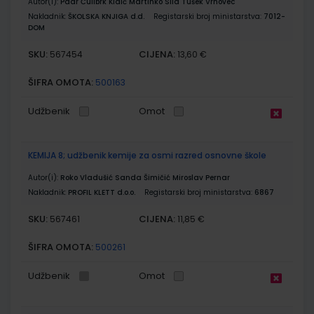
Autor(i):
Paar Ćulibrk Klaić Martinko Sila Tušek Vrhovec
Nakladnik:
ŠKOLSKA KNJIGA d.d.
Registarski broj ministarstva:
7012-
DOM
SKU:
CIJENA:
567454
13,60 €
ŠIFRA OMOTA:
500163
Udžbenik
Omot
KEMIJA 8; udžbenik kemije za osmi razred osnovne škole
Autor(i):
Roko Vladušić Sanda Šimičić Miroslav Pernar
Nakladnik:
PROFIL KLETT d.o.o.
Registarski broj ministarstva:
6867
SKU:
CIJENA:
567461
11,85 €
ŠIFRA OMOTA:
500261
Udžbenik
Omot