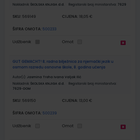
Nakladnik:
ŠKOLSKA KNJIGA d.d.
Registarski broj ministarstva:
7629
SKU:
CIJENA:
569149
18,05 €
ŠIFRA OMOTA:
500233
Udžbenik
Omot
GUT GEMACHT! 8; radna bilježnica za njemački jezik u
osmom razredu osnovne škole, 8. godina učenja
Autor(i):
Jasmina Troha Ivana Valjak Ilić
Nakladnik:
ŠKOLSKA KNJIGA d.d.
Registarski broj ministarstva:
7629-DOM
SKU:
CIJENA:
569150
13,00 €
ŠIFRA OMOTA:
500239
Udžbenik
Omot