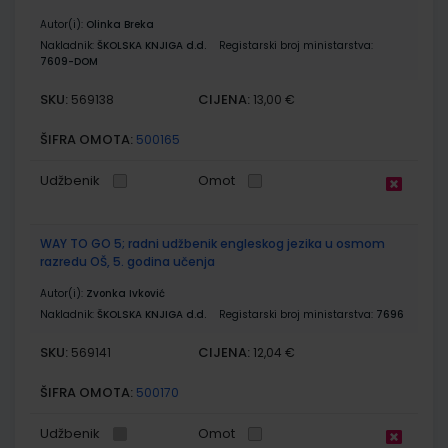
Autor(i):
Olinka Breka
Nakladnik:
ŠKOLSKA KNJIGA d.d.
Registarski broj ministarstva:
7609-DOM
SKU:
CIJENA:
569138
13,00 €
ŠIFRA OMOTA:
500165
Udžbenik
Omot
WAY TO GO 5; radni udžbenik engleskog jezika u osmom
razredu OŠ, 5. godina učenja
Autor(i):
Zvonka Ivković
Nakladnik:
ŠKOLSKA KNJIGA d.d.
Registarski broj ministarstva:
7696
SKU:
CIJENA:
569141
12,04 €
ŠIFRA OMOTA:
500170
Udžbenik
Omot