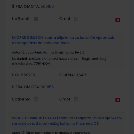
ŠIFRA OMOTA:
500156
Udžbenik
Omot
UKORAK S ISUSOM; radna bilježnica za katolički vjeronauk
osmoga razreda osnovne škole
Autor(i):
Josip Periš Marina Šimić Ivana Perčić
Nakladnik:
KRŠĆANSKA SADAŠNJOST d.o.o.
Registarski broj
ministarstva:
7361-DOM
SKU:
CIJENA:
569735
9,64 €
ŠIFRA OMOTA:
500156
Udžbenik
Omot
SVIJET TEHNIKE 8; (KUTIJA) radni materijal za izvođenje vježbi
i praktičan rad u tehničkoj kulturi u 8.razredu OŠ
Autor(i):
Čikeš Delić Kolarić Stanojević Zenzerović