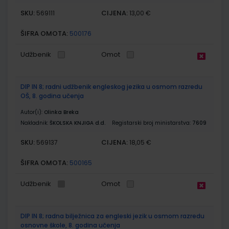
SKU:
CIJENA:
569111
13,00 €
ŠIFRA OMOTA:
500176
Udžbenik
Omot
DIP IN 8; radni udžbenik engleskog jezika u osmom razredu
OŠ, 8. godina učenja
Autor(i):
Olinka Breka
Nakladnik:
ŠKOLSKA KNJIGA d.d.
Registarski broj ministarstva:
7609
SKU:
CIJENA:
569137
18,05 €
ŠIFRA OMOTA:
500165
Udžbenik
Omot
DIP IN 8; radna bilježnica za engleski jezik u osmom razredu
osnovne škole, 8. godina učenja