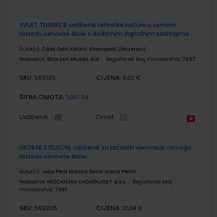
SVIJET TEHNIKE 8; udžbenik tehničke kulture u osmom
razredu osnovne škole s dodatnim digitalnim sadržajima
Autor(i):
Čikeš Delić Kolarić Stanojević Zenzerović
Nakladnik:
ŠKOLSKA KNJIGA d.d.
Registarski broj ministarstva:
7687
SKU:
CIJENA:
569195
6,02 €
ŠIFRA OMOTA:
500744
Udžbenik
Omot
UKORAK S ISUSOM; udžbenik za katolički vjeronauk osmoga
razreda osnovne škole
Autor(i):
Josip Periš Marina Šimić Ivana Perčić
Nakladnik:
KRŠĆANSKA SADAŠNJOST d.o.o.
Registarski broj
ministarstva:
7361
SKU:
CIJENA:
569206
12,04 €