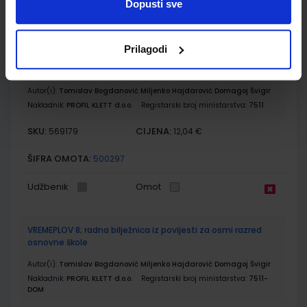
Dopusti sve
Udžbenik
Omot
Prilagodi
VREMEPLOV 8; udžbenik povijesti za osmi razred osnovne
škole
Autor(i):
Tomislav Bogdanović Miljenko Hajdarović Domagoj Švigir
Nakladnik:
PROFIL KLETT d.o.o.
Registarski broj ministarstva:
7511
SKU:
CIJENA:
569179
12,04 €
ŠIFRA OMOTA:
500297
Udžbenik
Omot
VREMEPLOV 8; radna bilježnica iz povijesti za osmi razred
osnovne škole
Autor(i):
Tomislav Bogdanović Miljenko Hajdarović Domagoj Švigir
Nakladnik:
PROFIL KLETT d.o.o.
Registarski broj ministarstva:
7511-
DOM