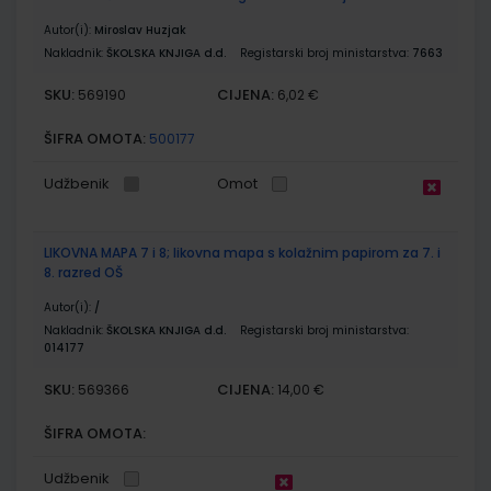
Autor(i):
Miroslav Huzjak
Nakladnik:
ŠKOLSKA KNJIGA d.d.
Registarski broj ministarstva:
7663
SKU:
CIJENA:
569190
6,02 €
ŠIFRA OMOTA:
500177
Udžbenik
Omot
LIKOVNA MAPA 7 i 8; likovna mapa s kolažnim papirom za 7. i
8. razred OŠ
Autor(i):
/
Nakladnik:
ŠKOLSKA KNJIGA d.d.
Registarski broj ministarstva:
014177
SKU:
CIJENA:
569366
14,00 €
ŠIFRA OMOTA:
Udžbenik