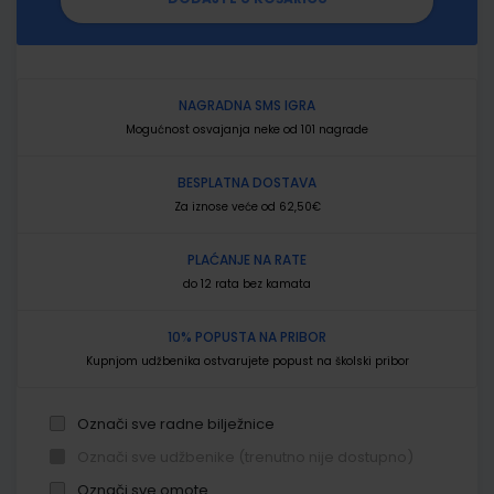
NAGRADNA SMS IGRA
Mogućnost osvajanja neke od 101 nagrade
BESPLATNA DOSTAVA
Za iznose veće od 62,50€
PLAĆANJE NA RATE
do 12 rata bez kamata
10% POPUSTA NA PRIBOR
Kupnjom udžbenika ostvarujete popust na školski pribor
Označi sve radne bilježnice
Označi sve udžbenike (trenutno nije dostupno)
Označi sve omote