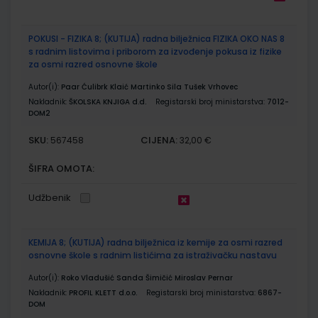
POKUSI - FIZIKA 8; (KUTIJA) radna bilježnica FIZIKA OKO NAS 8
s radnim listovima i priborom za izvođenje pokusa iz fizike
za osmi razred osnovne škole
Autor(i):
Paar Ćulibrk Klaić Martinko Sila Tušek Vrhovec
Nakladnik:
ŠKOLSKA KNJIGA d.d.
Registarski broj ministarstva:
7012-
DOM2
SKU:
CIJENA:
567458
32,00 €
ŠIFRA OMOTA:
Udžbenik
KEMIJA 8; (KUTIJA) radna bilježnica iz kemije za osmi razred
osnovne škole s radnim listićima za istraživačku nastavu
Autor(i):
Roko Vladušić Sanda Šimičić Miroslav Pernar
Nakladnik:
PROFIL KLETT d.o.o.
Registarski broj ministarstva:
6867-
DOM