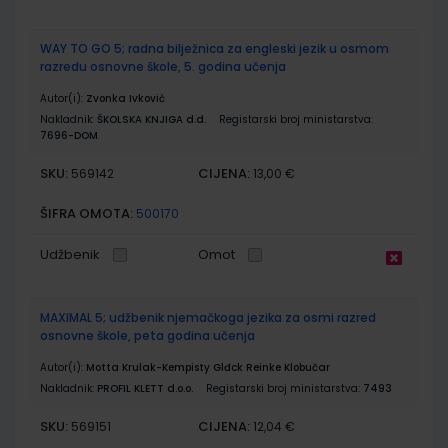
WAY TO GO 5; radna bilježnica za engleski jezik u osmom
razredu osnovne škole, 5. godina učenja
Autor(i):
Zvonka Ivković
Nakladnik:
ŠKOLSKA KNJIGA d.d.
Registarski broj ministarstva:
7696-DOM
SKU:
CIJENA:
569142
13,00 €
ŠIFRA OMOTA:
500170
Udžbenik
Omot
MAXIMAL 5; udžbenik njemačkoga jezika za osmi razred
osnovne škole, peta godina učenja
Autor(i):
Motta Krulak-Kempisty Glđck Reinke Klobučar
Nakladnik:
PROFIL KLETT d.o.o.
Registarski broj ministarstva:
7493
SKU:
CIJENA:
569151
12,04 €