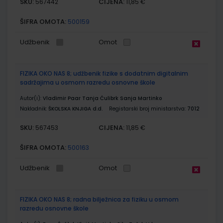
SKU:
CIJENA:
567442
11,85 €
ŠIFRA OMOTA:
500159
Udžbenik
Omot
FIZIKA OKO NAS 8; udžbenik fizike s dodatnim digitalnim
sadržajima u osmom razredu osnovne škole
Autor(i):
Vladimir Paar Tanja Ćulibrk Sanja Martinko
Nakladnik:
ŠKOLSKA KNJIGA d.d.
Registarski broj ministarstva:
7012
SKU:
CIJENA:
567453
11,85 €
ŠIFRA OMOTA:
500163
Udžbenik
Omot
FIZIKA OKO NAS 8; radna bilježnica za fiziku u osmom
razredu osnovne škole