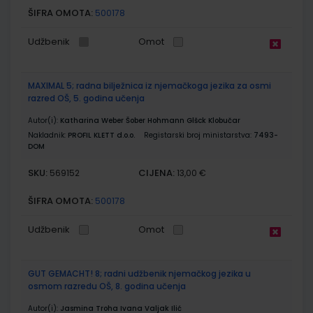
ŠIFRA OMOTA:
500178
Udžbenik
Omot
MAXIMAL 5; radna bilježnica iz njemačkoga jezika za osmi
razred OŠ, 5. godina učenja
Autor(i):
Katharina Weber Šober Hohmann Glšck Klobučar
Nakladnik:
PROFIL KLETT d.o.o.
Registarski broj ministarstva:
7493-
DOM
SKU:
CIJENA:
569152
13,00 €
ŠIFRA OMOTA:
500178
Udžbenik
Omot
GUT GEMACHT! 8; radni udžbenik njemačkog jezika u
osmom razredu OŠ, 8. godina učenja
Autor(i):
Jasmina Troha Ivana Valjak Ilić