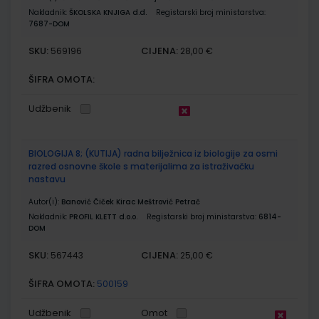
Nakladnik:
ŠKOLSKA KNJIGA d.d.
Registarski broj ministarstva:
7687-DOM
SKU:
CIJENA:
569196
28,00 €
ŠIFRA OMOTA:
Udžbenik
BIOLOGIJA 8; (KUTIJA) radna bilježnica iz biologije za osmi
razred osnovne škole s materijalima za istraživačku
nastavu
Autor(i):
Banović Čiček Kirac Meštrović Petrač
Nakladnik:
PROFIL KLETT d.o.o.
Registarski broj ministarstva:
6814-
DOM
SKU:
CIJENA:
567443
25,00 €
ŠIFRA OMOTA:
500159
Udžbenik
Omot