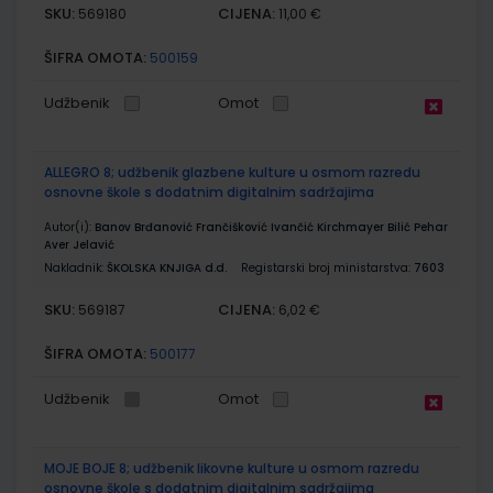
SKU:
CIJENA:
569180
11,00 €
ŠIFRA OMOTA:
500159
Udžbenik
Omot
ALLEGRO 8; udžbenik glazbene kulture u osmom razredu
osnovne škole s dodatnim digitalnim sadržajima
Autor(i):
Banov Brđanović Frančišković Ivančić Kirchmayer Bilić Pehar
Aver Jelavić
Nakladnik:
ŠKOLSKA KNJIGA d.d.
Registarski broj ministarstva:
7603
SKU:
CIJENA:
569187
6,02 €
ŠIFRA OMOTA:
500177
Udžbenik
Omot
MOJE BOJE 8; udžbenik likovne kulture u osmom razredu
osnovne škole s dodatnim digitalnim sadržajima