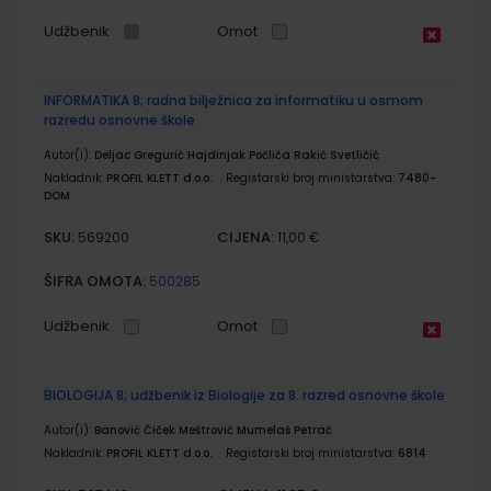
Udžbenik
Omot
INFORMATIKA 8; radna bilježnica za informatiku u osmom
razredu osnovne škole
Autor(i):
Deljac Gregurić Hajdinjak Počliča Rakić Svetličić
Nakladnik:
PROFIL KLETT d.o.o.
Registarski broj ministarstva:
7480-
DOM
SKU:
CIJENA:
569200
11,00 €
ŠIFRA OMOTA:
500285
Udžbenik
Omot
BIOLOGIJA 8; udžbenik iz Biologije za 8. razred osnovne škole
Autor(i):
Banović Čiček Meštrović Mumelaš Petrač
Nakladnik:
PROFIL KLETT d.o.o.
Registarski broj ministarstva:
6814