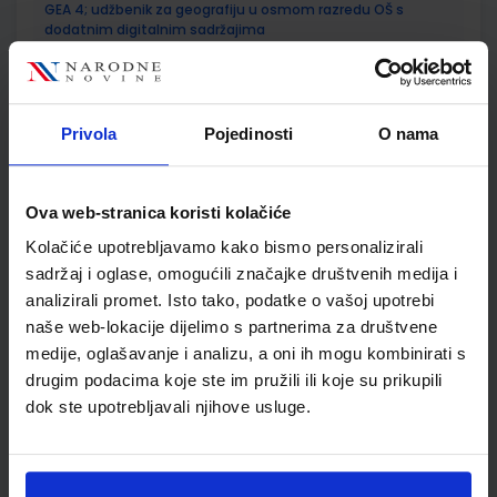
GEA 4; udžbenik za geografiju u osmom razredu OŠ s
dodatnim digitalnim sadržajima
Autor(i):
Danijel Orešić Igor Tišma Ružica Vuk Alenka Bujan
Nakladnik:
ŠKOLSKA KNJIGA d.d.
Registarski broj ministarstva:
7625
SKU:
CIJENA:
569175
12,04 €
Privola
Pojedinosti
O nama
ŠIFRA OMOTA:
500175
Ova web-stranica koristi kolačiće
Udžbenik
Omot
Kolačiće upotrebljavamo kako bismo personalizirali
sadržaj i oglase, omogućili značajke društvenih medija i
GEA 4; radna bilježnica za geografiju u osmom razredu OŠ s
analizirali promet. Isto tako, podatke o vašoj upotrebi
dodatnim digitalnim sadržajima
naše web-lokacije dijelimo s partnerima za društvene
Autor(i):
Danijel Orešić Ružica Vuk Igor Tišma Alenka Bujan
medije, oglašavanje i analizu, a oni ih mogu kombinirati s
Nakladnik:
ŠKOLSKA KNJIGA d.d.
Registarski broj ministarstva:
drugim podacima koje ste im pružili ili koje su prikupili
7625-DOM
dok ste upotrebljavali njihove usluge.
SKU:
CIJENA:
569509
13,60 €
ŠIFRA OMOTA:
500175