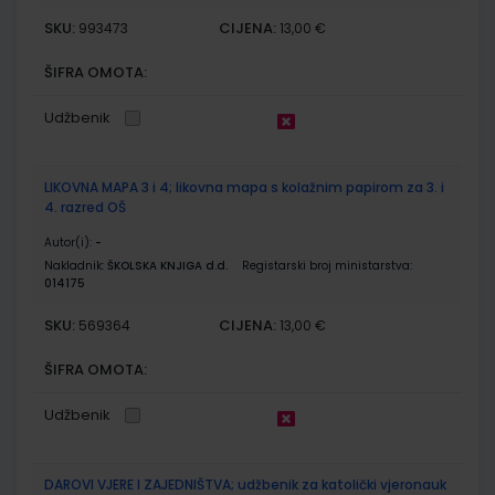
SKU:
CIJENA:
993473
13,00 €
ŠIFRA OMOTA:
Udžbenik
LIKOVNA MAPA 3 i 4; likovna mapa s kolažnim papirom za 3. i
4. razred OŠ
Autor(i):
-
Nakladnik:
ŠKOLSKA KNJIGA d.d.
Registarski broj ministarstva:
014175
SKU:
CIJENA:
569364
13,00 €
ŠIFRA OMOTA:
Udžbenik
DAROVI VJERE I ZAJEDNIŠTVA; udžbenik za katolički vjeronauk