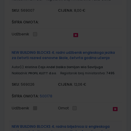
SKU:
CIJENA:
569007
8,00 €
ŠIFRA OMOTA:
Udžbenik
NEW BUILDING BLOCKS 4; radni udžbenik engleskoga jezika
za četvrti razred osnovne škole, četvrta godina učenja
Autor(i):
Kristina Čajo Anđel Daška Domljan Mia Šavrljuga
Nakladnik:
PROFIL KLETT d.o.o.
Registarski broj ministarstva:
7495
SKU:
CIJENA:
569026
12,06 €
ŠIFRA OMOTA:
500178
Udžbenik
Omot
NEW BUILDING BLOCKS 4; radna bilježnica iz engleskoga