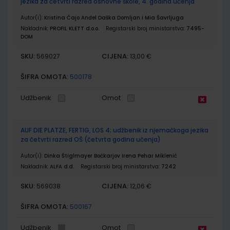
jezika za četvrti razred osnovne škole, 4. godina učenja
Autor(i):
Kristina Čajo Anđel Daška Domljan i Mia Šavrljuga
Nakladnik:
PROFIL KLETT d.o.o.
Registarski broj ministarstva:
7495-
DOM
SKU:
CIJENA:
569027
13,00 €
ŠIFRA OMOTA:
500178
Udžbenik
Omot
AUF DIE PLATZE, FERTIG, LOS 4; udžbenik iz njemačkoga jezika
za četvrti razred OŠ (četvrta godina učenja)
Autor(i):
Dinka Štiglmayer Bočkarjov Irena Pehar Miklenić
Nakladnik:
ALFA d.d.
Registarski broj ministarstva:
7242
SKU:
CIJENA:
569038
12,06 €
ŠIFRA OMOTA:
500167
Udžbenik
Omot