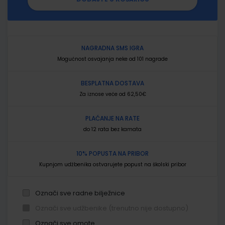
NAGRADNA SMS IGRA
Mogućnost osvajanja neke od 101 nagrade
BESPLATNA DOSTAVA
Za iznose veće od 62,50€
PLAĆANJE NA RATE
do 12 rata bez kamata
10% POPUSTA NA PRIBOR
Kupnjom udžbenika ostvarujete popust na školski pribor
Označi sve radne bilježnice
Označi sve udžbenike (trenutno nije dostupno)
Označi sve omote