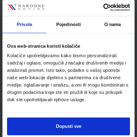
Autor(i):
Blagus Ljubić Klemše Ružić Stančić
Nakladnik:
ŠKOLSKA KNJIGA d.d.
Registarski broj ministarstva:
7004
Privola
Pojedinosti
O nama
SKU:
CIJENA:
567214
11,88 €
ŠIFRA OMOTA:
500162
Ova web-stranica koristi kolačiće
Udžbenik
Omot
Kolačiće upotrebljavamo kako bismo personalizirali
sadržaj i oglase, omogućili značajke društvenih medija i
analizirali promet. Isto tako, podatke o vašoj upotrebi
E-SVIJET 4; radna bilježnica informatike u četvrtom razredu
osnovne škole
naše web-lokacije dijelimo s partnerima za društvene
medije, oglašavanje i analizu, a oni ih mogu kombinirati s
Autor(i):
Blagus Ljubić Klemše Ružić Stančić
drugim podacima koje ste im pružili ili koje su prikupili
Nakladnik:
ŠKOLSKA KNJIGA d.d.
Registarski broj ministarstva:
7004-DOM
dok ste upotrebljavali njihove usluge.
SKU:
CIJENA:
567215
11,50 €
ŠIFRA OMOTA:
500744
Dopusti sve
Udžbenik
Omot