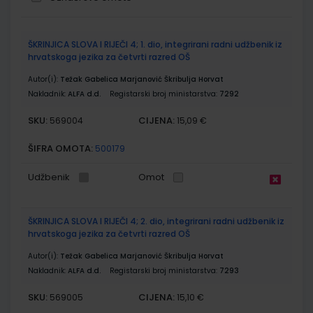
Grupirani
ŠKRINJICA SLOVA I RIJEČI 4; 1. dio, integrirani radni udžbenik iz
proizvodi
hrvatskoga jezika za četvrti razred OŠ
Autor(i):
Težak Gabelica Marjanović Škribulja Horvat
Nakladnik:
ALFA d.d.
Registarski broj ministarstva:
7292
SKU:
CIJENA:
569004
15,09 €
ŠIFRA OMOTA:
500179
Udžbenik
Omot
ŠKRINJICA SLOVA I RIJEČI 4; 2. dio, integrirani radni udžbenik iz
hrvatskoga jezika za četvrti razred OŠ
Autor(i):
Težak Gabelica Marjanović Škribulja Horvat
Nakladnik:
ALFA d.d.
Registarski broj ministarstva:
7293
SKU:
CIJENA:
569005
15,10 €