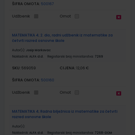
ŠIFRA OMOTA:
500167
Udžbenik
Omot
MATEMATIKA 4; 2. dio, radni udžbenik iz matematike za
četvrti razred osnovne škole
Autor(i):
Josip Markovac
Nakladnik:
ALFA d.d.
Registarski broj ministarstva:
7269
SKU:
CIJENA:
569059
12,06 €
ŠIFRA OMOTA:
500160
Udžbenik
Omot
MATEMATIKA 4; Radna bilježnica iz matematike za četvrti
razred osnovne škole
Autor(i):
Nakladnik:
ALFA d.d.
Registarski broj ministarstva:
7268-DOM