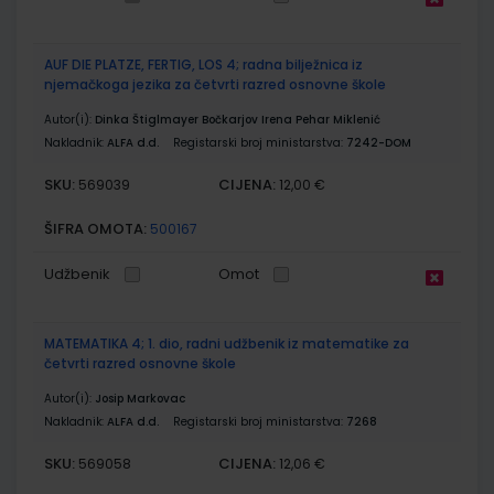
AUF DIE PLATZE, FERTIG, LOS 4; radna bilježnica iz
njemačkoga jezika za četvrti razred osnovne škole
Autor(i):
Dinka Štiglmayer Bočkarjov Irena Pehar Miklenić
Nakladnik:
ALFA d.d.
Registarski broj ministarstva:
7242-DOM
SKU:
CIJENA:
569039
12,00 €
ŠIFRA OMOTA:
500167
Udžbenik
Omot
MATEMATIKA 4; 1. dio, radni udžbenik iz matematike za
četvrti razred osnovne škole
Autor(i):
Josip Markovac
Nakladnik:
ALFA d.d.
Registarski broj ministarstva:
7268
SKU:
CIJENA:
569058
12,06 €