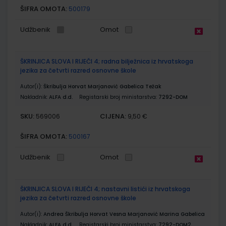
ŠIFRA OMOTA:
500179
Udžbenik
Omot
ŠKRINJICA SLOVA I RIJEČI 4; radna bilježnica iz hrvatskoga
jezika za četvrti razred osnovne škole
Autor(i):
Škribulja Horvat Marjanović Gabelica Težak
Nakladnik:
ALFA d.d.
Registarski broj ministarstva:
7292-DOM
SKU:
CIJENA:
569006
9,50 €
ŠIFRA OMOTA:
500167
Udžbenik
Omot
ŠKRINJICA SLOVA I RIJEČI 4; nastavni listići iz hrvatskoga
jezika za četvrti razred osnovne škole
Autor(i):
Andrea Škribulja Horvat Vesna Marjanović Marina Gabelica
Nakladnik:
ALFA d.d.
Registarski broj ministarstva:
7292-DOM2