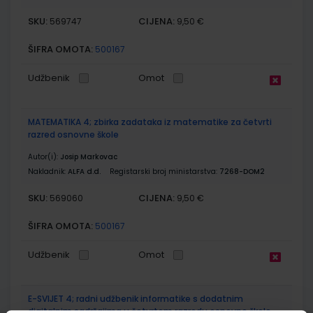
SKU:
CIJENA:
569747
9,50 €
ŠIFRA OMOTA:
500167
Udžbenik
Omot
MATEMATIKA 4; zbirka zadataka iz matematike za četvrti
razred osnovne škole
Autor(i):
Josip Markovac
Nakladnik:
ALFA d.d.
Registarski broj ministarstva:
7268-DOM2
SKU:
CIJENA:
569060
9,50 €
ŠIFRA OMOTA:
500167
Udžbenik
Omot
E-SVIJET 4; radni udžbenik informatike s dodatnim
digitalnim sadržajima u četvrtom razredu osnovne škole