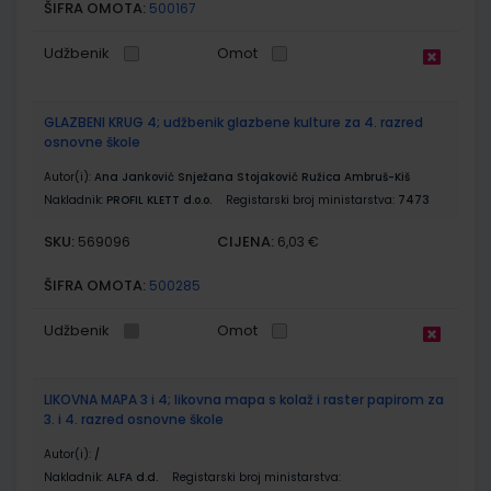
ŠIFRA OMOTA:
500167
Udžbenik
Omot
GLAZBENI KRUG 4; udžbenik glazbene kulture za 4. razred
osnovne škole
Autor(i):
Ana Janković Snježana Stojaković Ružica Ambruš-Kiš
Nakladnik:
PROFIL KLETT d.o.o.
Registarski broj ministarstva:
7473
SKU:
CIJENA:
569096
6,03 €
ŠIFRA OMOTA:
500285
Udžbenik
Omot
LIKOVNA MAPA 3 i 4; likovna mapa s kolaž i raster papirom za
3. i 4. razred osnovne škole
Autor(i):
/
Nakladnik:
ALFA d.d.
Registarski broj ministarstva: