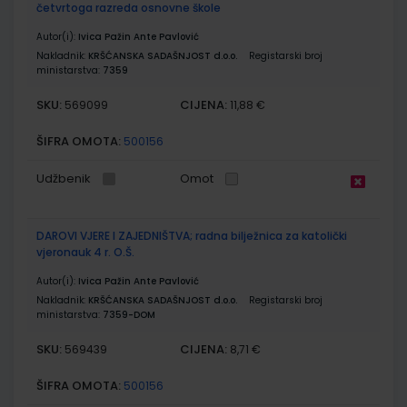
četvrtoga razreda osnovne škole
Autor(i):
Ivica Pažin Ante Pavlović
Nakladnik:
KRŠĆANSKA SADAŠNJOST d.o.o.
Registarski broj
ministarstva:
7359
SKU:
CIJENA:
569099
11,88 €
ŠIFRA OMOTA:
500156
Udžbenik
Omot
DAROVI VJERE I ZAJEDNIŠTVA; radna bilježnica za katolički
vjeronauk 4 r. O.Š.
Autor(i):
Ivica Pažin Ante Pavlović
Nakladnik:
KRŠĆANSKA SADAŠNJOST d.o.o.
Registarski broj
ministarstva:
7359-DOM
SKU:
CIJENA:
569439
8,71 €
ŠIFRA OMOTA:
500156