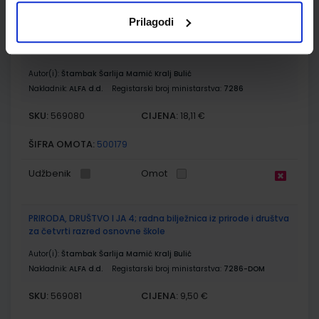
Prilagodi
PRIRODA, DRUŠTVO I JA 4; radni udžbenik iz prirode i društva
za četvrti razred osnovne škole
Autor(i):
Štambak Šarlija Mamić Kralj Bulić
Nakladnik:
ALFA d.d.
Registarski broj ministarstva:
7286
SKU:
CIJENA:
569080
18,11 €
ŠIFRA OMOTA:
500179
Udžbenik
Omot
PRIRODA, DRUŠTVO I JA 4; radna bilježnica iz prirode i društva
za četvrti razred osnovne škole
Autor(i):
Štambak Šarlija Mamić Kralj Bulić
Nakladnik:
ALFA d.d.
Registarski broj ministarstva:
7286-DOM
SKU:
CIJENA:
569081
9,50 €